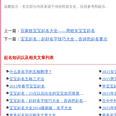
温馨提示：本文部分内容来源于传统民俗文化，仅供参考和娱乐。
上一篇：
百家姓宝宝起名大全——周姓女宝宝起名
下一篇：
宝宝起名：起好名字技巧大全，告诉您起名要点
起名知识以及相关文章列表
什么是名字的五格数理？
2015
宝宝起名五格三才法
2015
2015年春节宝宝起名
羊宝宝
宝宝起名：23点以后出生的宝宝农历算第二天
2015
宝宝起名：起好名字技巧大全，告诉您起名要点
古今中
宝宝起名大全2014最新版，名字大全
2015
更多起名知识相关文章大全
更多羊