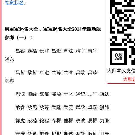
专家起名
。
男宝宝起名大全，宝宝起名大全2014年最新版
参考（一）：
昌睿 泰福 长财 昌逊 卓臻 靖宇 慧平
晓东
大师本人微
昌哲 承哲 卓逊 武臻 武睿 昌羲 昌臻
大师
彦睿
思源 顺峰 嘉赢 泽鸿 士光 晓纪 志气 冠达
承睿 承宪 承臻 武隆 武宪 武丞 卓璞 骐耀
祥虎 凌楠 锦程 彦樨 佳樨 晓波 辰樨 力鹏
守庆 敏敏 海珠 彬彬 斯然 羽轩 振凤 月云