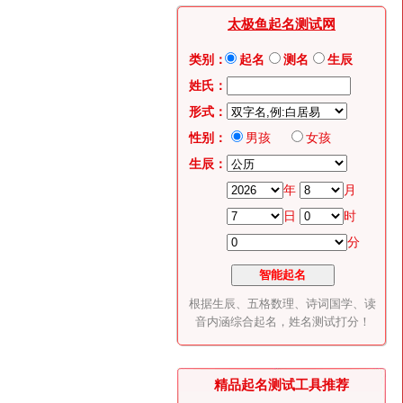
太极鱼起名测试网
类别：
起名
测名
生辰
姓氏：
形式：
性别：
男孩
女孩
生辰：
年
月
日
时
分
根据生辰、五格数理、诗词国学、读
音内涵综合起名，姓名测试打分！
精品起名测试工具推荐