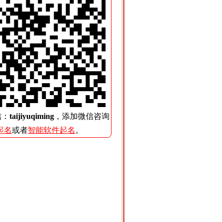
信：
taijiyuqiming
，添加微信咨询
起名
或者
智能软件起名
。