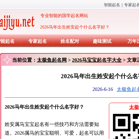
智能起名
｜
专家起
专业智能的国学起名网站
2026马年出生姓安起个什么名字好？
智能起名
专家起名
姓名配对
趣味测试
万年
当前位置：
太极鱼起名网
>
2026马宝宝起名字大全
> 文章
2026马年出生姓安起个什么
2026-6-16
太极鱼起
2026马年出生姓安起个什么名字好？
太极
姓安属马宝宝起名有一些技巧和方法需要知
道。2026属马的宝宝聪明、可爱，起名可以用