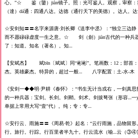
心。”☆ 鉴（鑒）jiàn镜子。照：光可鉴人。观察，审察：
（達）dá通：四通八达。达德（通行天下的美德）。达人。达士
☆安剑知〓〓名字来源唐·刘长卿《送李中丞》：“独立三边静
而不愿碌碌虚度一生之意。☆ 剑（劍）jiàn古代的一种兵器：
了：知道。知名（著名）。知...
【安斌杰】 斌bīn〔斌斌〕同“彬彬”。笔画数：12；部首：文
杰。英雄豪杰。特异的，超过一般... 八字配置：土-水-木 数
《安剑一◆◆明·尹耕《春怀》：“书生无计当戎右，一剑真思报
的一种兵器：宝剑。长剑。剑鞘。剑术。剑拔弩张（形容...一
单据上常用大写“壹”代）。纯；专：专...
☆安行云、雨施〓〓《周易·乾》起名：“云行雨施，品物留形。
行。旅行。行踪。行百里者半九十。行云流水（喻...云（③④