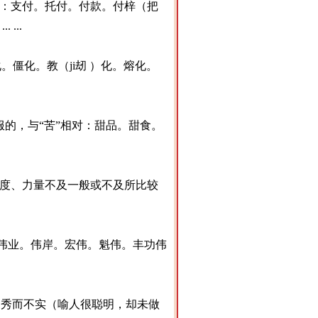
交，给：支付。托付。付款。付梓（把
...
分化。僵化。教（ji刼 ）化。熔化。
到舒服的，与“苦”相对：甜品。甜食。
量、强度、力量不及一般或不及所比较
伟力。伟业。伟岸。宏伟。魁伟。丰功伟
秀穗。秀而不实（喻人很聪明，却未做