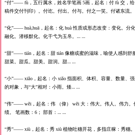
“付”―― fù，五行属水，姓名学笔画 5画，起名：付 fù 
稿件交付刊印）。付讫。付出。付与。付之一笑。付诸东流。 ... 
“化”―― huà,huā，起名：化 huà 性质或形态改变：变化。
融化。潜移默化。化干弋为玉帛。... ...
“甜”―― tián，起名：甜 tián 像糖或蜜的滋味，喻使人感
甜菜。甜瓜。甜美。甜润。甜... ...
“小”―― xiǎo，起名：小 xiǎo 指面积、体积、容量、数
的对象，与“大”相对：小雨。矮... ...
“伟”―― wěi，起名：伟 （偉） wěi 大：伟大。伟人。
绩。 笔画数：6； 部首：... ...
“秀”―― xiù，起名：秀 xiù 植物吐穗开花，多指庄稼：