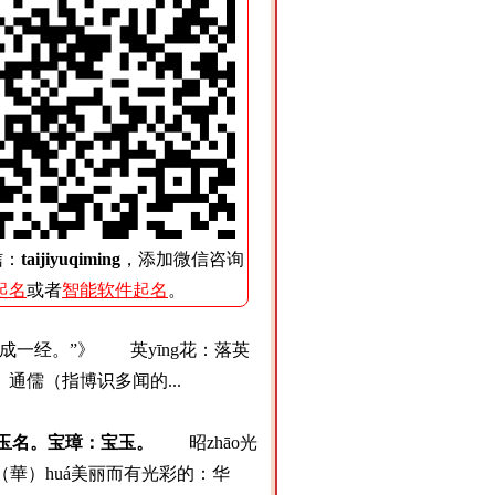
信：
taijiyuqiming
，添加微信咨询
起名
或者
智能软件起名
。
一经。”》 英yīng花：落英
通儒（指博识多闻的...
美玉名。宝璋：宝玉。
昭zhāo光
（華）huá美丽而有光彩的：华