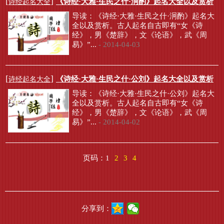
[
]
《诗经·大雅·生民之什·泂酌》起名大全以及赏析
诗经起名大全
导读：《诗经·大雅·生民之什·泂酌》起名大
全以及赏析。古人起名自古即有“女《诗
经》，男《楚辞》，文《论语》，武《周
易》”...
- 2014-04-03
[
]
《诗经·大雅·生民之什·公刘》起名大全以及赏析
诗经起名大全
导读：《诗经·大雅·生民之什·公刘》起名大
全以及赏析。古人起名自古即有“女《诗
经》，男《楚辞》，文《论语》，武《周
易》”...
- 2014-04-02
页码：
1
2
3
4
分享到：