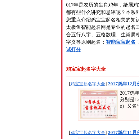
017年是农历的生肖鸡年，给属
都有些什么讲究和忌讳呢？本系
您重点介绍鸡宝宝起名相关的知
太极鱼智能起名网是专业的起名
合五行八字、五格数理、生肖属
字义等原则起名：
智能宝宝起名
试打分
鸡宝宝起名字大全
[
]
2017鸡年1
鸡宝宝起名字大全
2017
分别是12
e）又名
[
]
2017鸡年1
鸡宝宝起名字大全