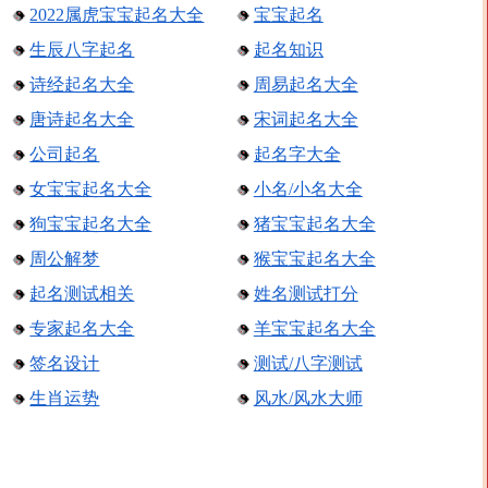
2022属虎宝宝起名大全
宝宝起名
生辰八字起名
起名知识
诗经起名大全
周易起名大全
唐诗起名大全
宋词起名大全
公司起名
起名字大全
女宝宝起名大全
小名/小名大全
狗宝宝起名大全
猪宝宝起名大全
周公解梦
猴宝宝起名大全
起名测试相关
姓名测试打分
专家起名大全
羊宝宝起名大全
签名设计
测试/八字测试
生肖运势
风水/风水大师