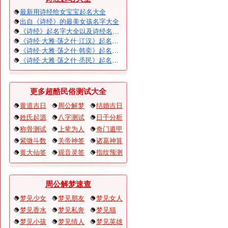
最新用诗经给女宝宝起名大全
出自《诗经》的最美女孩名字大全
《诗经》起名字大全以及诗经名句赏析
《诗经·大雅·荡之什·江汉》起名大全以及赏析
《诗经·大雅·荡之什·韩奕》起名大全以及赏析
《诗经·大雅·荡之什·烝民》起名大全以及赏析
更多超酷民俗测试大全
黄道吉日
周公解梦
结婚吉日
姓氏起源
八字测试
日干分析
称骨测试
上辈为人
奇门遁甲
紫微斗数
关帝神签
诸葛神算
黄大仙签
观音灵签
指纹预测
周公解梦速查
梦见少女
梦见朋友
梦见女人
梦见香水
梦见私奔
梦见猫
梦见小孩
梦见情人
梦见英雄