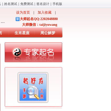
名
｜
姓名测试
｜
免费测试
｜
签名设计
｜
手机版
设为首页
|
加入收藏
|
大师起名QQ:2202048880
鸡宝宝起名大全，2017鸡年起名，鸡宝宝男孩起名，鸡宝宝女孩起名
大师微信：taijiyuwang
历
生肖星座
周公解梦