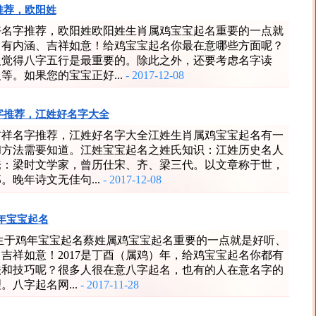
推荐，欧阳姓
好名字推荐，欧阳姓欧阳姓生肖属鸡宝宝起名重要的一点就
、有内涵、吉祥如意！给鸡宝宝起名你最在意哪些方面呢？
人觉得八字五行是最重要的。除此之外，还要考虑名字读
等。如果您的宝宝正好...
- 2017-12-08
字推荐，江姓好名字大全
吉祥名字推荐，江姓好名字大全江姓生肖属鸡宝宝起名有一
和方法需要知道。江姓宝宝起名之姓氏知识：江姓历史名人
淹：梁时文学家，曾历仕宋、齐、梁三代。以文章称于世，
。晚年诗文无佳句...
- 2017-12-08
年宝宝起名
生于鸡年宝宝起名蔡姓属鸡宝宝起名重要的一点就是好听、
吉祥如意！2017是丁酉（属鸡）年，给鸡宝宝起名你都有
法和技巧呢？很多人很在意八字起名，也有的人在意名字的
。八字起名网...
- 2017-11-28