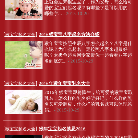
上就会迎来猴宝宝了，作为父母，怎么给可
爱的宝宝们起名呢？有哪些字是可以用的，
哪些字...
- 2015-10-20
[
]
2016猴宝宝八字起名方法介绍
猴宝宝起名大全
猴年宝宝按照生辰八字怎么起名？八字是什
么呢？为什么起名一定按照八字来起最好
呢？太极鱼起名网专家带你一起看看八字起
名到底怎...
- 2015-10-29
[
]
2016年猴年宝宝乳名大全
猴宝宝起名大全
2016年猴宝宝即将降生，给可爱的猴宝宝取
乳名，怎么样的乳名好听好记，什么样的乳
名又可爱调皮，什么样的乳名既可以体现爸
妈...
- 2015-10-29
[
]
猴年宝宝起名禁忌2016
猴宝宝起名大全
猴年宝宝起名有什么值得注意的？2016年取