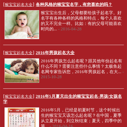
[
]
各种风格的猴宝宝名字，有您喜欢的吗？
猴宝宝起名大全
猴宝宝出生后，父母都要给孩子起名字。好
名字有各种各样的风格和特点，每个人喜欢
的又不完全一样。比如：有的父母可能喜欢
时尚的...
- 2016-04-28
[
]
2016年男孩起名大全
猴宝宝起名大全
2016年男孩怎么起名呢？跟其他年份起名有
什么不同？需要注意些什么事情？太极鱼起
名网专家告诉您，2016年男孩起名，在大...
-
2015-10-28
[
]
2016年5月夏天出生的猴宝宝起名-男孩/女孩名
猴宝宝起名大全
字
2016年5月，已经是初夏时节，这个时候出
生的猴宝宝又该怎么起名呢？在中国，夏季
从立夏开始，到立秋结束；夏天，四季中的
第...
- 2016-04-16