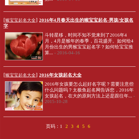
[
]
2016年4月春天出生的猴宝宝起名-男孩/女孩名
猴宝宝起名大全
字
斗转星移，时间不知不觉来到了2016年4
月，4月是猴年的春季，百花盛开。如何给4
月份出生的男猴宝宝起名字？如何给宝宝推
算...
- 2016-04-16
[
]
2016年女孩起名大全
猴宝宝起名大全
2016年女孩要怎么起好名字呢？需要注意些
什么问题吗？太极鱼起名网告诉您，2016年
女孩起名，在大的原则方法上还是跟往年...
-
2015-10-28
页码：
1
2
3
4
5
6