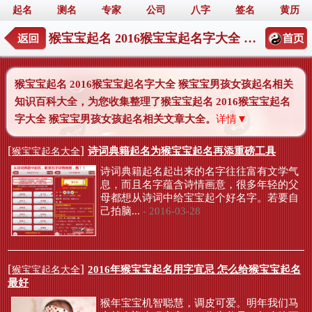
起名
测名
专家
公司
八字
签名
黄历
猴宝宝起名 2016猴宝宝起名字大全 猴宝宝男孩女孩起名
猴宝宝起名 2016猴宝宝起名字大全 猴宝宝男孩女孩起名相关
知识百科大全，为您收集整理了猴宝宝起名 2016猴宝宝起名
字大全 猴宝宝男孩女孩起名相关文章大全。
详情▼
[
]
诗词典籍起名为猴宝宝起名再添重磅工具
猴宝宝起名大全
诗词典籍起名起出来的名字往往富有文学气
息，而且名字蕴含诗情画意，很多年轻的父
母都想从诗词中给宝宝起个好名字。若要自
己拍脑...
- 2016-03-28
[
]
2016年猴宝宝起名用字宜忌 怎么给猴宝宝起名
猴宝宝起名大全
最好
猴年宝宝机智聪慧，调皮可爱。明年我们马