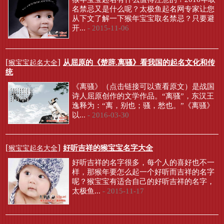
名禁忌又是什么呢？太极鱼起名网专家让您
从下文了解一下猴年宝宝取名禁忌？只要避
开...
- 2015-11-06
[
]
从屈原的《楚辞.离骚》看我国的起名文化和传
猴宝宝起名大全
统
《离骚》（点击链接可以查看原文）是战国
诗人屈原创作的文学作品。“离骚”，东汉王
逸释为：“离，别也；骚，愁也。”《离骚》
以...
- 2016-03-30
[
]
好听吉祥的猴宝宝名字大全
猴宝宝起名大全
好听吉祥的名字很多，每个人的喜好也不一
样，那猴年要怎么起一个好听而吉祥的名字
呢？猴宝宝有适合自己的好听吉祥的名字，
太极鱼...
- 2015-11-17