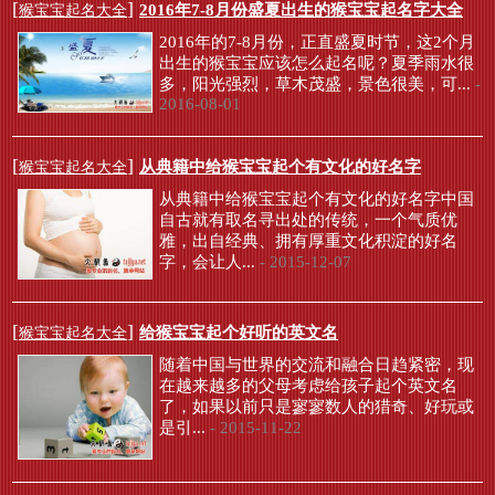
[
]
2016年7-8月份盛夏出生的猴宝宝起名字大全
猴宝宝起名大全
2016年的7-8月份，正直盛夏时节，这2个月
出生的猴宝宝应该怎么起名呢？夏季雨水很
多，阳光强烈，草木茂盛，景色很美，可...
-
2016-08-01
[
]
从典籍中给猴宝宝起个有文化的好名字
猴宝宝起名大全
从典籍中给猴宝宝起个有文化的好名字中国
自古就有取名寻出处的传统，一个气质优
雅，出自经典、拥有厚重文化积淀的好名
字，会让人...
- 2015-12-07
[
]
给猴宝宝起个好听的英文名
猴宝宝起名大全
随着中国与世界的交流和融合日趋紧密，现
在越来越多的父母考虑给孩子起个英文名
了，如果以前只是寥寥数人的猎奇、好玩或
是引...
- 2015-11-22