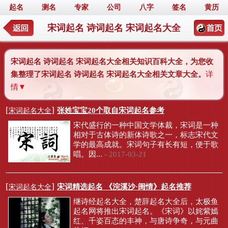
起名
测名
专家
公司
八字
签名
黄历
宋词起名 诗词起名 宋词起名大全
宋词起名 诗词起名 宋词起名大全相关知识百科大全，为您收
集整理了宋词起名 诗词起名 宋词起名大全相关文章大全。
详
情▼
[
]
张姓宝宝20个取自宋词起名参考
宋词起名大全
宋代盛行的一种中国文学体裁，宋词是一种
相对于古体诗的新体诗歌之一，标志宋代文
学的最高成就。宋词句子有长有短，便于歌
唱。因...
- 2017-03-21
[
]
宋词精选起名 《浣溪沙·闺情》起名推荐
宋词起名大全
继诗经起名大全，楚辞起名大全后，太极鱼
起名网将推出宋词起名。《宋词》以姹紫嫣
红、千姿百态的丰神，与唐诗争奇，与元曲