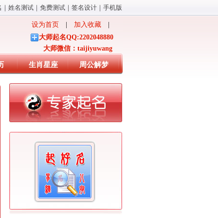
名
｜
姓名测试
｜
免费测试
｜
签名设计
｜
手机版
设为首页
|
加入收藏
|
大师起名QQ:2202048880
大师微信：taijiyuwang
历
生肖星座
周公解梦