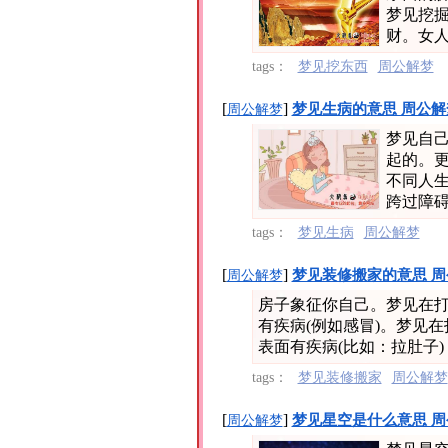
梦见挖
财。女人
tags：
梦见挖东西
周公解梦
[
]
梦见生病的意思 周公解
周公解梦
梦见自
起的。
不同人
跨过障碍
tags：
梦见生病
周公解梦
[
]
梦见装修搬家的意思 周
周公解梦
房子象征你自己。梦见在
有疾病(例如感冒)。梦见
表面有疾病(比如：拉肚子)
tags：
梦见装修搬家
周公解梦
[
]
梦见星空是什么意思 周
周公解梦