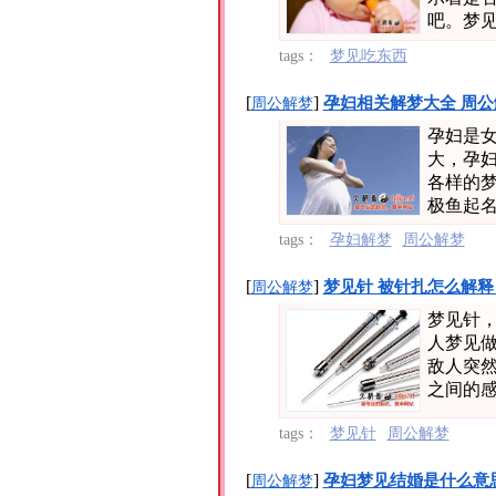
吧。梦见
tags：
梦见吃东西
[
]
孕妇相关解梦大全 周公
周公解梦
孕妇是
大，孕
各样的
极鱼起名
tags：
孕妇解梦
周公解梦
[
]
梦见针 被针扎怎么解释
周公解梦
梦见针
人梦见
敌人突
之间的感
tags：
梦见针
周公解梦
[
]
孕妇梦见结婚是什么意
周公解梦