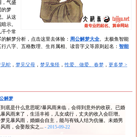
调，气盛
同的梦
况。从这
我暗示。
几千个常
尽的解梦分析，点击这里去体验：
周公解梦大全
。太极鱼智能
五行八字、五格数理、生肖属相、读音字义等原则起名：
智能
梦见蛇
，
梦见父母
，
梦见鬼怪
，
性爱、做爱、春梦
，
更多梦 >
公解梦
雨到底是什么意思呢?暴风雨来临，会得到意外的收获。已婚
见暴风雨来了，生活丰裕，儿女成行，丈夫的收入会巨增。
子梦见暴风雨，婚姻会自主，能与有钱人结为伉俪。未婚男
风雨，会娶殷实之...
- 2015-09-22