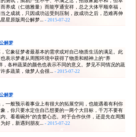
空的测试，虽易产生不平、不满之念，招致家庭不和，但幸
，而养成（仁德雅量）而能亨通安祥，总之大体平顺幸福，
相当之成就，只因成功运受到压制，故成功之后，恐难再伸
星星原版周公解梦...
- 2015-07-22
公解梦
菜，它象征梦者最基本的需求或对自己物质生活的满足。此
菜也表示梦者从周围环境中获得了物质和精神上的“养
同样，各种蔬菜的颜色也表示不同的意义。梦见不同情况的蔬
许多蔬菜，做梦人会很...
- 2015-07-22
公解梦
果，一般预示着事业上有很大的拓展空间，也能遇着有利你
对象，你只要水定住自己想要的一两个大目标，千万不要有
碗内、看着碗外″的贪婪心态。对于合作伙伴，还是先在周围
为好，新遇到朋友...
- 2015-07-22