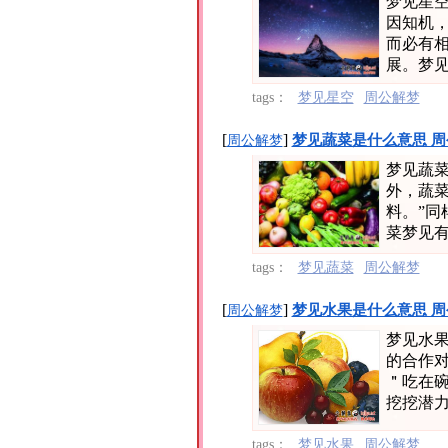
梦见星
因知机
而必有
展。梦见
tags：
梦见星空
周公解梦
[
]
梦见蔬菜是什么意思 周
周公解梦
梦见蔬
外，蔬
料。”
菜梦见有
tags：
梦见蔬菜
周公解梦
[
]
梦见水果是什么意思 周
周公解梦
梦见水
的合作
＂吃在
挖挖潜力
tags：
梦见水果
周公解梦