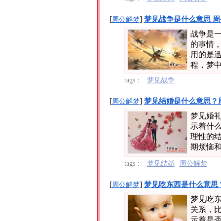
[
]
梦见战争是什么意思 周
周公解梦
战争是
的事情
用的是
程，梦中
tags：
梦见战争
[
]
梦见结婚是什么意思？
周公解梦
梦见婚
示着什
理性的
期烦恼和
tags：
梦见结婚
周公解梦
[
]
梦见吃东西是什么意思
周公解梦
梦见吃
关系，
示着是