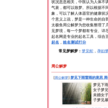
状况息息相关，中医认为人体不
气衰，都可以致梦。所以根据不
象，可以了解人体器官的健康状
个意义上说，梦是一种生命的自
太极鱼周公解梦为您收集整理了
见梦境，每一个梦都有专业、详
起名网是专业的起名工具，综合
起名
，
姓名测试打分
常见梦解梦：
梦见蛇
，
孕妇
周公解梦
[
]
梦见下雨雷雨的意思 周
周公解梦
梦见下
女子梦
未婚女
子梦见暴