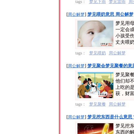
tags：
梦见下雨
梦见雷雨
周
[
]
梦见喂奶意思 周公解梦
周公解梦
梦见用
一定会成
小孩受伤
丈夫喂奶
tags：
梦见喂奶
周公解梦
[
]
梦见聚会梦见聚餐的意
周公解梦
梦见聚
他们却
上吃的
获，财富
tags：
梦见聚餐
周公解梦
[
]
梦见挖东西是什么意思
周公解梦
梦见挖
东西的