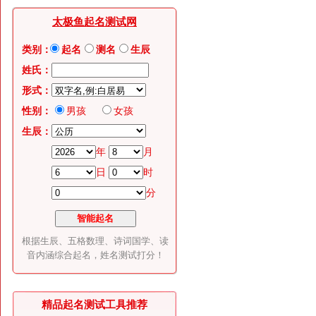
太极鱼起名测试网
类别：
起名
测名
生辰
姓氏：
形式：
性别：
男孩
女孩
生辰：
年
月
日
时
分
根据生辰、五格数理、诗词国学、读
音内涵综合起名，姓名测试打分！
精品起名测试工具推荐