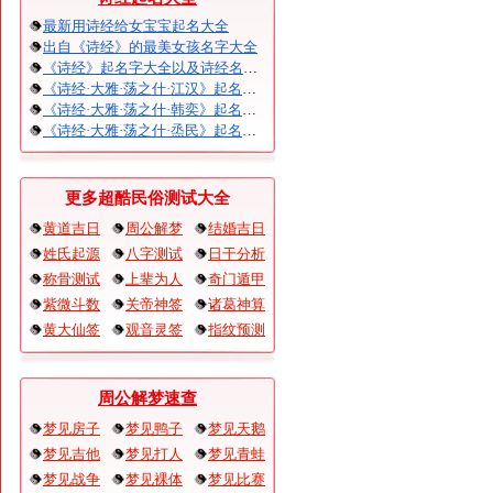
最新用诗经给女宝宝起名大全
出自《诗经》的最美女孩名字大全
《诗经》起名字大全以及诗经名句赏析
《诗经·大雅·荡之什·江汉》起名大全以及赏析
《诗经·大雅·荡之什·韩奕》起名大全以及赏析
《诗经·大雅·荡之什·烝民》起名大全以及赏析
更多超酷民俗测试大全
黄道吉日
周公解梦
结婚吉日
姓氏起源
八字测试
日干分析
称骨测试
上辈为人
奇门遁甲
紫微斗数
关帝神签
诸葛神算
黄大仙签
观音灵签
指纹预测
周公解梦速查
梦见房子
梦见鸭子
梦见天鹅
梦见吉他
梦见打人
梦见青蛙
梦见战争
梦见裸体
梦见比赛