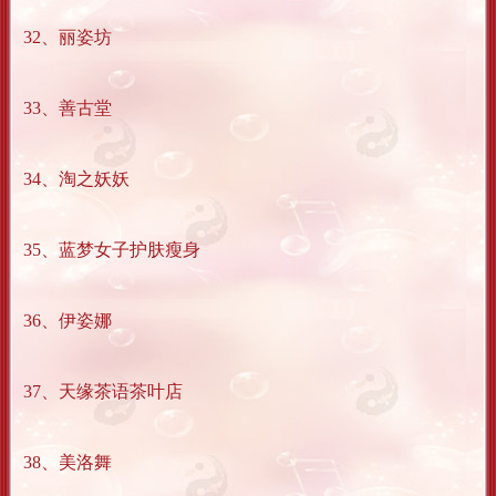
32、丽姿坊
33、善古堂
34、淘之妖妖
35、蓝梦女子护肤瘦身
36、伊姿娜
37、天缘茶语茶叶店
38、美洛舞