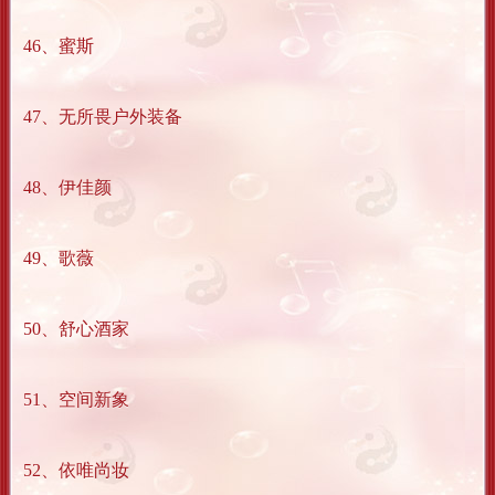
46、蜜斯
47、无所畏户外装备
48、伊佳颜
49、歌薇
50、舒心酒家
51、空间新象
52、依唯尚妆