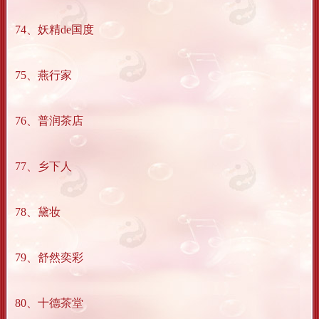
74、妖精de国度
75、燕行家
76、普润茶店
77、乡下人
78、黛妆
79、舒然奕彩
80、十德茶堂