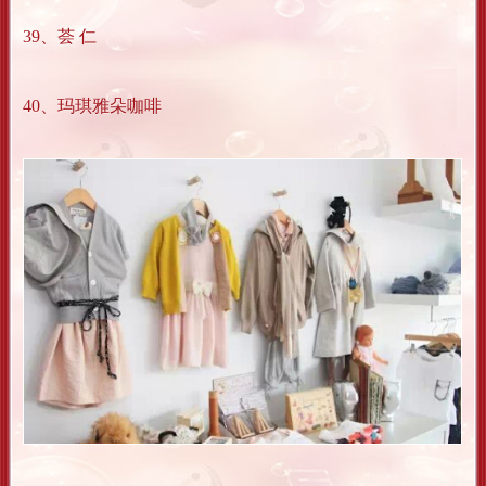
39、荟 仁
40、玛琪雅朵咖啡