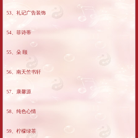
53、礼记广告装饰
54、菲诗蒂
55、朵 颐
56、南天竺书轩
57、康馨源
58、纯色心情
59、柠檬绿茶