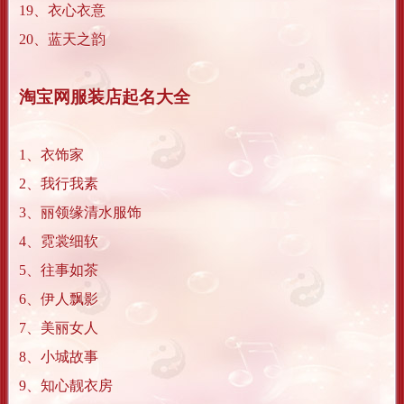
19、衣心衣意
20、蓝天之韵
淘宝网服装店起名大全
1、衣饰家
2、我行我素
3、丽领缘清水服饰
4、霓裳细软
5、往事如茶
6、伊人飘影
7、美丽女人
8、小城故事
9、知心靓衣房