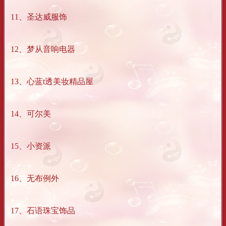
11、圣达威服饰
12、梦从音响电器
13、心蓝t透美妆精品屋
14、可尔美
15、小资派
16、无布例外
17、石语珠宝饰品