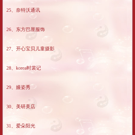
25、奈特沃通讯
26、东方巴厘服饰
27、开心宝贝儿童摄影
28、korea时裳记
29、嫚姿秀
30、美研美店
31、爱朵阳光