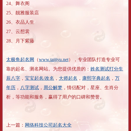
24、舞衣阁
25、靓雅服装店
26、衣品人生
27、云想裳
28、月下紫藤
太极鱼起名网
（
www.taijiyu.net
），专业团队打造专业可
靠的起名、测名网站。为您提供优质的：
姓名测试打分生
辰八字
，
宝宝起名/改名
，
大师起名
，
康熙字典起名
，
万
年历
，
八字测试
，
周公解梦
，情侣配对，星座、生肖分
析，等功能和服务，赢得了用户的口碑和赞誉。
上一篇：
网络科技公司起名大全