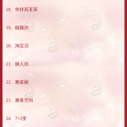
18、华祥苑茗茶
19、靓颜坊
20、淘宝贝
21、丽人坊
22、雅姿丽
23、雅客空间
24、7+2变