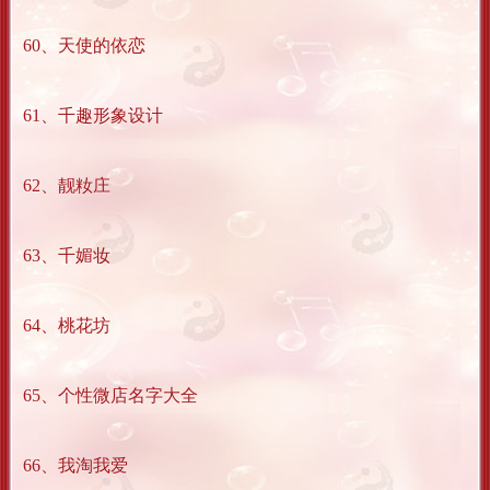
60、天使的依恋
61、千趣形象设计
62、靓籹庄
63、千媚妆
64、桃花坊
65、个性微店名字大全
66、我淘我爱