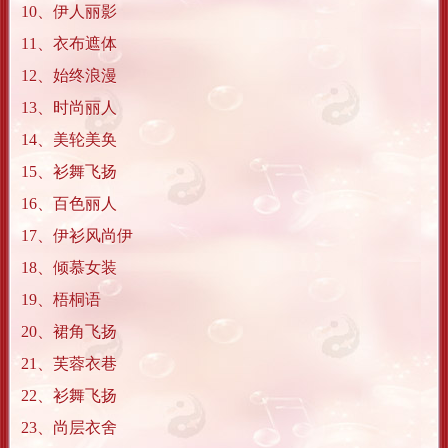
10、伊人丽影
11、衣布遮体
12、始终浪漫
13、时尚丽人
14、美轮美奂
15、衫舞飞扬
16、百色丽人
17、伊衫风尚伊
18、倾慕女装
19、梧桐语
20、裙角飞扬
21、芙蓉衣巷
22、衫舞飞扬
23、尚层衣舍