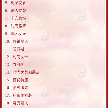
5、栀子花香
6、依人怡慧
7、非凡领域
8、时尚搜廊
9、非凡女廊
10、领袖丽人
11、碧丽斯
12、时尚女士
13、衣雅优
14、时尚之美服装店
15、百优特服
16、灵秀服装
17、粉黛尔女装
18、灵秀丽人