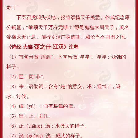
寿！”
下臣召虎叩头伏地，报答颂扬天子美意。作成纪念康
公铜簋，“敬颂天子万寿无期！”勤勤勉勉大周天子，美名
流播永无止息。施行文治广被德政，和洽当今四周之地。
荡之什·江汉
《诗经·大雅·
》注释
（1）首句当做“滔滔”，下句当做“浮浮”。浮浮：众强的
样子。
（2）匪：同“非”。
（3）来：语助词，含有“是”的意义。求：通“纠”，诛
求，讨伐。
（4）旟（yú）：画有鸟隼的旗。
（5）铺：止，驻扎。
（6）汤（shāng）汤：水势大的样子。
（7）洸（guāng）洸：威武的样子。