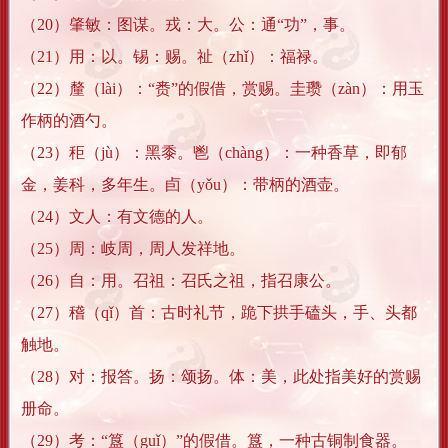
（20）肇敏：图谋。戎：大。公：通“功”，事。
（21）用：以。锡：赐。祉（zhǐ）：福禄。
（22）釐（lài）：“赉”的假借，赏赐。圭瓒（zàn）：用玉
作柄的酒勺。
（23）秬（jù）：黑黍。鬯（chàng）：一种香草，即郁
金，姜科，多年生。卣（yǒu）：带柄的酒壶。
（24）文人：有文德的人。
（25）周：岐周，周人发祥地。
（26）自：用。召祖：召氏之祖，指召康公。
（27）稽（qǐ）首：古时礼节，跪下拱手磕头，手、头都
触地。
（28）对：报答。扬：颂扬。体：美，此处指美好的赏赐
册命。
（29）考：“簋（guǐ）”的假借。簋，一种古铜制食器。