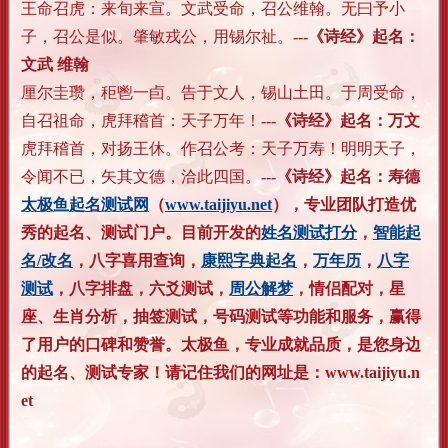
王命召虎：来旬来宣。文武受命，召公维翰。无曰予小
子，召公是似。肇敏戎公，用锡尔祉。
---《诗经》起名：
文武 维翰
厘尔圭瓒，秬鬯一卣。告于文人，锡山土田。于周受命，
自召祖命，虎拜稽首：天子万年！
---《诗经》起名：万文
虎拜稽首，对扬王休。作召公考：天子万寿！明明天子，
令闻不已，矢其文德，洽此四国。
---《诗经》起名：寿德
太极鱼起名测试网
（
www.taijiyu.net
），专业团队打造优
秀的起名、测试门户。目前开发的
姓名测试打分
，
智能起
名/改名
，八字喜用查询，
康熙字典起名
，
万年历
，
八字
测试
，八字排盘，六爻测试，
周公解梦
，情侣配对，星
座、生肖分析，抽签测试，号码测试等功能和服务，赢得
了用户的口碑和赞誉。太极鱼，专业成就品质，是您身边
的起名、测试专家！请记住我们的网址是：www.taijiyu.n
et