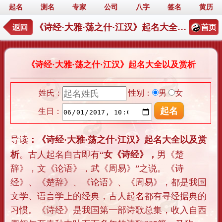
起名
测名
专家
公司
八字
签名
黄历
《诗经·大雅·荡之什·江汉》起名大全以及赏析
《诗经·大雅·荡之什·江汉》起名大全以及赏析
姓氏：
性别：
男
女
生日：
导
读
：《诗经·大雅·荡之什·
江汉
》起名大全以及赏
析
。古人起名自古即有“
女《诗经》，
男《楚
辞》，文《论语》，武《周易》”之说。《诗
经》、《楚辞》、《论语》、《周易》，都是我国
文学、语言学上的经典，古人起名都有寻经据典的
习惯。《诗经》是我国第一部诗歌总集，收入自西