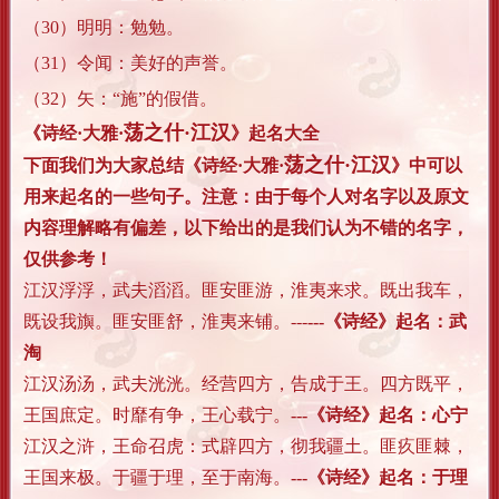
（30）明明：勉勉。
（31）令闻：美好的声誉。
（32）矢：“施”的假借。
荡之什·江汉
《诗经·大雅·
》起名大全
荡之什·江汉
下面我们为大家总结
《诗经·大雅·
》
中可以
用来起名的一些句子。注意：由于每个人对名字以及原文
内容理解略有偏差，以下给出的是我们认为不错的名字，
仅供参考！
江汉浮浮，武夫滔滔。匪安匪游，淮夷来求。既出我车，
既设我旟。匪安匪舒，淮夷来铺。---
---《诗经》起名：武
淘
江汉汤汤，武夫洸洸。经营四方，告成于王。四方既平，
王国庶定。时靡有争，王心载宁。
---《诗经》起名：心宁
江汉之浒，王命召虎：式辟四方，彻我疆土。匪疚匪棘，
王国来极。于疆于理，至于南海。
---《诗经》起名：于理