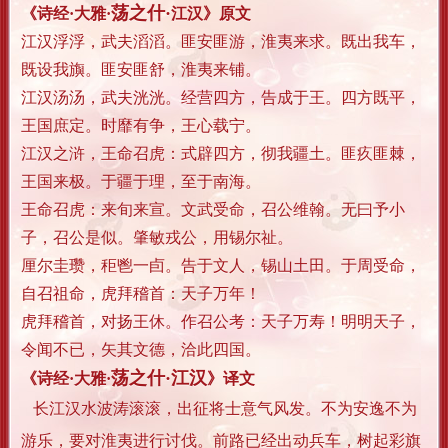
荡之什·
《诗经·大雅·
江汉
》
原文
江汉浮浮，武夫滔滔。匪安匪游，淮夷来求。既出我车，
既设我旟。匪安匪舒，淮夷来铺。
江汉汤汤，武夫洸洸。经营四方，告成于王。四方既平，
王国庶定。时靡有争，王心载宁。
江汉之浒，王命召虎：式辟四方，彻我疆土。匪疚匪棘，
王国来极。于疆于理，至于南海。
王命召虎：来旬来宣。文武受命，召公维翰。无曰予小
子，召公是似。肇敏戎公，用锡尔祉。
厘尔圭瓒，秬鬯一卣。告于文人，锡山土田。于周受命，
自召祖命，虎拜稽首：天子万年！
虎拜稽首，对扬王休。作召公考：天子万寿！明明天子，
令闻不已，矢其文德，洽此四国。
荡之什·江汉
《诗经·大雅·
》译
文
长江汉水波涛滚滚，出征将士意气风发。不为安逸不为
游乐，要对淮夷进行讨伐。前路已经出动兵车，树起彩旗