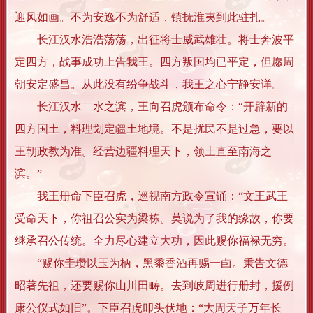
迎风如画。不为安逸不为舒适，镇抚淮夷到此驻扎。
长江汉水浩浩荡荡，出征将士威武雄壮。将士奔波平
定四方，战事成功上告我王。四方叛国均已平定，但愿周
朝安定盛昌。从此没有纷争战斗，我王之心宁静安详。
长江汉水二水之滨，王向召虎颁布命令：“开辟新的
四方国土，料理划定疆土地境。不是扰民不是过急，要以
王朝政教为准。经营边疆料理天下，领土直至南海之
滨。”
我王册命下臣召虎，巡视南方政令宣诵：“文王武王
受命天下，你祖召公实为梁栋。莫说为了我的缘故，你要
继承召公传统。全力尽心建立大功，因此赐你福禄无穷。
“赐你圭瓒以玉为柄，黑黍香酒再赐一卣。秉告文德
昭著先祖，还要赐你山川田畴。去到岐周进行册封，援例
康公仪式如旧”。下臣召虎叩头伏地：“大周天子万年长