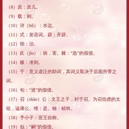
（8）庶：庶几。
（9）载：则。
（10）浒（hǔ）：水边。
（11）式：发语词。辟：开辟。
（12）彻：治。
（13）疚（jìu）：病，害。棘：“急”的假借。
（14）极：准则。
（15）于：意义虚泛的助词，其词义取决于后面所带之
词。
（16）旬：“巡”的假借。
（17）召（shào）公：文王之子，封于召。为召伯虎的太
祖，谥康公。维：是。翰：桢斡。
（18）予小子：宣王自称。
（19）似：“嗣”的假借。