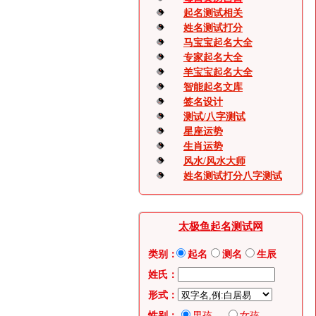
起名测试相关
姓名测试打分
马宝宝起名大全
专家起名大全
羊宝宝起名大全
智能起名文库
签名设计
测试/八字测试
星座运势
生肖运势
风水/风水大师
姓名测试打分八字测试
太极鱼起名测试网
类别：
起名
测名
生辰
姓氏：
形式：
性别：
男孩
女孩