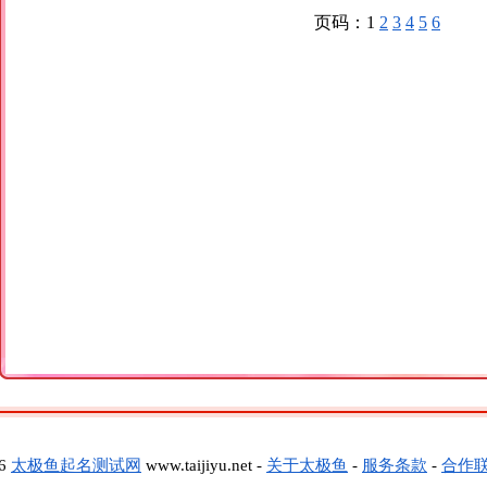
页码：1
2
3
4
5
6
26
太极鱼起名测试网
www.taijiyu.net -
关于太极鱼
-
服务条款
-
合作