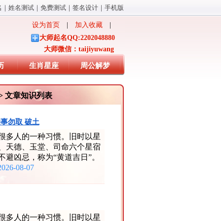
名
｜
姓名测试
｜
免费测试
｜
签名设计
｜
手机版
设为首页
|
加入收藏
|
大师起名QQ:2202048880
大师微信：taijiyuwang
历
生肖星座
周公解梦
> 文章知识列表
馀事勿取 破土
很多人的一种习惯。旧时以星
、天德、玉堂、司命六个星宿
不避凶忌，称为“黄道吉日”。
2026-08-07
很多人的一种习惯。旧时以星