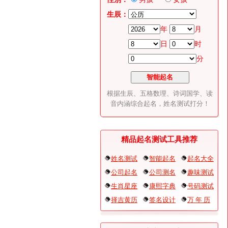
生辰：
年
月
日
时
分
根据生辰、五格数理、诗词国学、读
音内涵综合起名，姓名测试打分！
精品起名测试工具推荐
姓名测试
智能起名
起名大全
公司起名
公司测名
趣味测试
生肖星座
康熙字典
号码测试
择吉黄历
签名设计
万 年 历