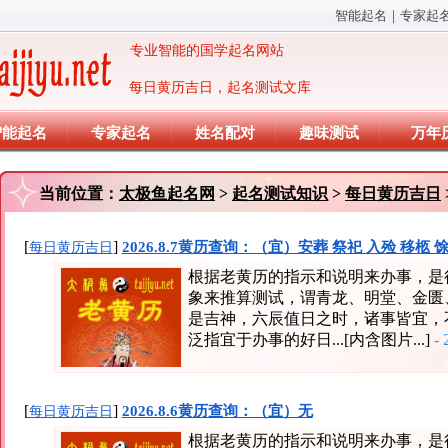
智能起名
｜
专家起
专业智能的国学起名网站
每日黄历吉日，起名测试文库
智能起名
专家起名
姓名配对
趣味测试
万年
当前位置：
太极鱼起名网
>
起名测试知识
>
每日黄历吉日
[
]
2026.8.7黄历查询：（宜）安葬 祭祀 入殓 移柩 
每日黄历吉日
根据老黄历的指示和说明来办事，是
象来推算测试，谓青龙、明堂、金匮
是吉神，六辰值日之时，诸事皆宜，
泛指宜于办事的好日...[内含图片...]
- 
[
]
2026.8.6黄历查询：（宜）无
每日黄历吉日
根据老黄历的指示和说明来办事，是