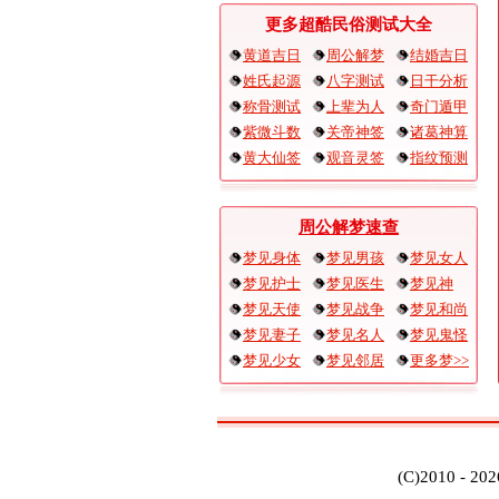
更多超酷民俗测试大全
黄道吉日
周公解梦
结婚吉日
姓氏起源
八字测试
日干分析
称骨测试
上辈为人
奇门遁甲
紫微斗数
关帝神签
诸葛神算
黄大仙签
观音灵签
指纹预测
周公解梦速查
梦见身体
梦见男孩
梦见女人
梦见护士
梦见医生
梦见神
梦见天使
梦见战争
梦见和尚
梦见妻子
梦见名人
梦见鬼怪
梦见少女
梦见邻居
更多梦>>
(C)2010 - 20