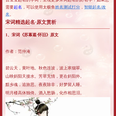
需要
起名
，可以使用太极鱼
姓名测试打分
，
智能起名/改
名
。
宋词精选起名·原文赏析
1、宋词《苏幕遮·怀旧》原文
作者：范仲淹
碧云天，黄叶地。秋色连波，波上寒烟翠。
山映斜阳天接水。芳草无情，更在斜阳外。
黯乡魂，追旅思。夜夜除非，好梦留人睡。
明月楼高休独倚。酒入愁肠，化作相思泪。