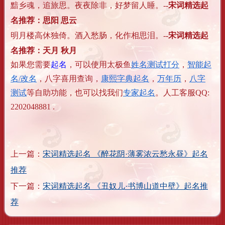
黯乡魂，追旅思。夜夜除非，好梦留人睡。
-
-宋词精选起
名推荐：思阳 思云
明月楼高休独倚。酒入愁肠，化作相思泪。
-
-宋词精选起
名推荐：天月 秋月
如果您需要
起名
，可以使用太极鱼
姓名测试打分
，
智能起
名/改名
，八字喜用查询，
康熙字典起名
，
万年历
，
八字
测试
等自助功能，也可以找我们
专家起名
。人工客服QQ:
2202048881 .
上一篇：
宋词精选起名 《醉花阴·薄雾浓云愁永昼》起名
推荐
下一篇：
宋词精选起名 《丑奴儿·书博山道中壁》起名推
荐