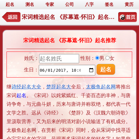
起名
测名
专家
公司
八字
签名
黄历
宋词精选起名 《苏幕遮·怀旧》起名推荐
宋词精选起名 《苏幕遮·怀旧》起名推荐
姓氏：
性别：
男
女
生日：
继
诗经起名大全
，
楚辞起名大
全后，
太极鱼起名网
将推出
宋词
起名
。《宋词》以姹紫嫣红、千姿百态的丰神，与唐
诗争奇，与元曲斗妍，历来与唐诗并称双绝，都代表一代
文学之胜。远从《诗经》、《楚辞》及《汉魏六朝诗歌》
里汲取营养，又为后来的明清对剧小说输送了有机成分。
太极鱼起名网，在赏析《宋词》同时，会从宋词中找寻适
合宝宝起名的字词，呈现更多宋词起名的好名字！
如果您