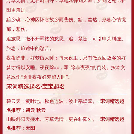
芳草无情，更在斜阳外：草地延伸到天涯，所到之处比斜
阳更遥远。
黯乡魂：心神因怀念故乡而悲伤。黯，黯然，形容心情忧
郁，悲伤。
追旅思：撇不开羁旅的愁思。追，紧随，可引申为纠缠。
旅思，旅途中的愁苦。
夜夜除非，好梦留人睡：每天夜里，只有做返回故乡的好
梦才得以安睡。夜夜除非，即“除非夜夜”的倒装。按本文
意应作“除非夜夜好梦留人睡”。
宋词精选起名·宝宝起名
碧云天，黄叶地。秋色连波，波上寒烟翠。
-
-宋词精选起
名推荐：碧云 秋云
山映斜阳天接水。芳草无情，更在斜阳外。
-
-宋词精选起
名推荐：天阳