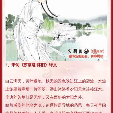
2、宋词《苏幕遮·怀旧》译文
白云满天，黄叶遍地。秋天的景色映进江上的碧波，水波
上笼罩着寒烟一片苍翠。远山沐浴着夕阳天空连接江水。
岸边的芳草似是无情，又在西斜的太阳之外。
黯然感伤的他乡之魂，追逐旅居异地的愁思，每天夜里除