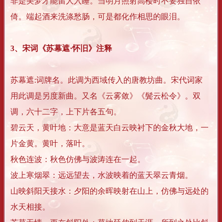
非是美梦才能留人入睡。当明月照射高楼时不要独自依
倚。端起酒来洗涤愁肠，可是都化作相思的眼泪。
3、宋词《苏幕遮·怀旧》注释
苏幕遮:词牌名。此调为西域传入的唐教坊曲。宋代词家
用此调是另度新曲。又名《云雾敛》《鬓云松令》。双
调，六十二字，上下片各五句。
碧云天，黄叶地：大意是蓝天白云映衬下的金秋大地，一
片金黄。黄叶，落叶。
秋色连波：秋色仿佛与波涛连在一起。
波上寒烟翠：远远望去，水波映着的蓝天翠云青烟。
山映斜阳天接水：夕阳的余晖映射在山上，仿佛与远处的
水天相接。