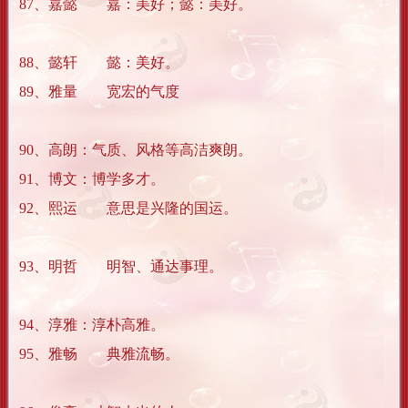
87、嘉懿 嘉：美好；懿：美好。
88、懿轩 懿：美好。
89、雅量 宽宏的气度
90、高朗：气质、风格等高洁爽朗。
91、博文：博学多才。
92、熙运 意思是兴隆的国运。
93、明哲 明智、通达事理。
94、淳雅：淳朴高雅。
95、雅畅 典雅流畅。