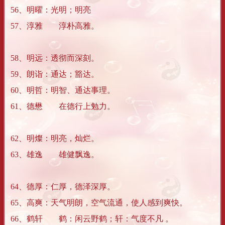
56、明曜：光明；明亮
57、淳雅 淳朴高雅。
58、明远：透彻而深刻。
59、朗诣：通达；豁达。
60、明哲：明智、通达事理。
61、德懋 在德行上勉力。
62、明燦：明亮，灿烂。
63、雄逸 雄健飘逸。
64、德厚：仁厚，德泽深厚。
65、高爽：天气明朗，空气流通，使人感到爽快。
66、鹤轩 鹤：闲云野鹤；轩：气度不凡 。