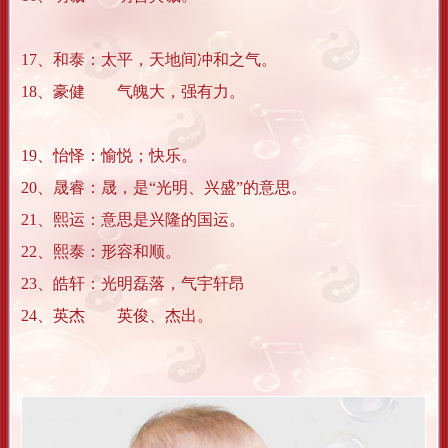
17、和泰：太平，天地间冲和之气。
18、豪健 气魄大，强有力。
19、怡怿：愉悦；快乐。
20、晟睿：晟，是“光明、兴盛”的意思。
21、熙运：意思是兴隆的国运。
22、熙泰：形容和顺。
23、皓轩：光明磊落，气宇轩昂
24、英杰 英俊、杰出。