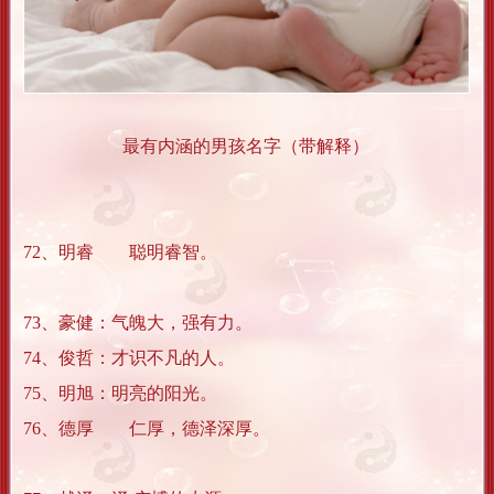
最有内涵的男孩名字（带解释）
72、明睿 聪明睿智。
73、豪健：气魄大，强有力。
74、俊哲：才识不凡的人。
75、明旭：明亮的阳光。
76、德厚 仁厚，德泽深厚。