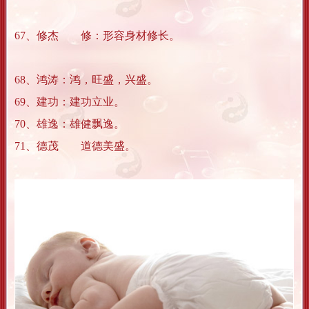
67、修杰 修：形容身材修长。
68、鸿涛：鸿，旺盛，兴盛。
69、建功：建功立业。
70、雄逸：雄健飘逸。
71、德茂 道德美盛。