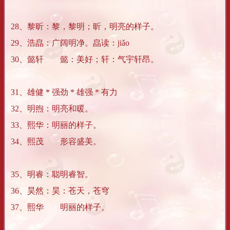
28、黎昕：黎，黎明；昕，明亮的样子。
29、浩皛：广阔明净。皛读：jiǎo
30、懿轩 懿：美好；轩：气宇轩昂。
31、雄健 * 强劲 * 雄强 * 有力
32、明煦：明亮和暖。
33、熙华：明丽的样子。
34、熙茂 形容盛美。
35、明睿：聪明睿智。
36、昊然：昊：苍天，苍穹
37、熙华 明丽的样子。