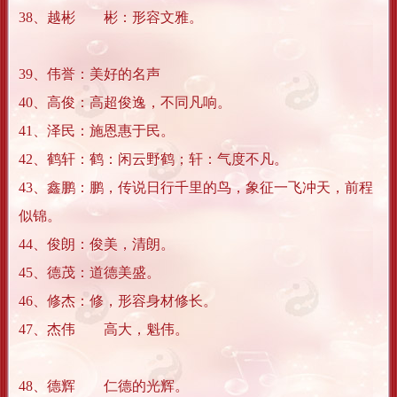
38、越彬 彬：形容文雅。
39、伟誉：美好的名声
40、高俊：高超俊逸，不同凡响。
41、泽民：施恩惠于民。
42、鹤轩：鹤：闲云野鹤；轩：气度不凡。
43、鑫鹏：鹏，传说日行千里的鸟，象征一飞冲天，前程
似锦。
44、俊朗：俊美，清朗。
45、德茂：道德美盛。
46、修杰：修，形容身材修长。
47、杰伟 高大，魁伟。
48、德辉 仁德的光辉。