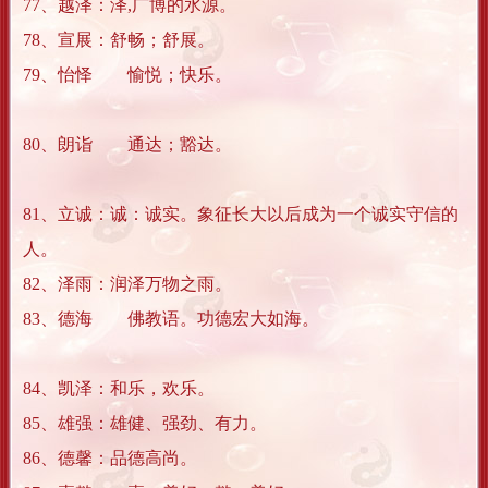
77、越泽：泽,广博的水源。
78、宣展：舒畅；舒展。
79、怡怿 愉悦；快乐。
80、朗诣 通达；豁达。
81、立诚：诚：诚实。象征长大以后成为一个诚实守信的
人。
82、泽雨：润泽万物之雨。
83、德海 佛教语。功德宏大如海。
84、凯泽：和乐，欢乐。
85、雄强：雄健、强劲、有力。
86、德馨：品德高尚。