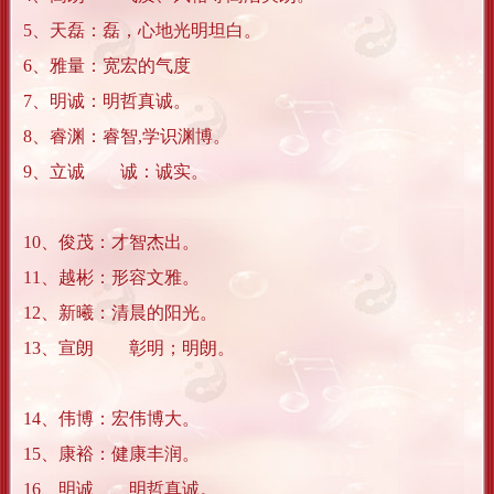
5、天磊：磊，心地光明坦白。
6、雅量：宽宏的气度
7、明诚：明哲真诚。
8、睿渊：睿智,学识渊博。
9、立诚 诚：诚实。
10、俊茂：才智杰出。
11、越彬：形容文雅。
12、新曦：清晨的阳光。
13、宣朗 彰明；明朗。
14、伟博：宏伟博大。
15、康裕：健康丰润。
16、明诚 明哲真诚。