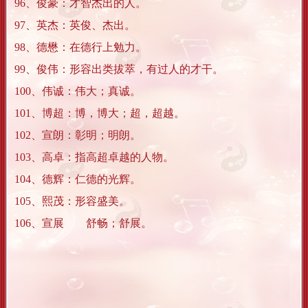
96、俊豪：才智杰出的人。
97、英杰：英俊、杰出。
98、德懋：在德行上勉力。
99、俊伟：形容出类拔萃，有过人的才干。
100、伟诚：伟大；真诚。
101、博超：博，博大；超，超越。
102、宣朗：彰明；明朗。
103、高卓：指高超卓越的人物。
104、德辉：仁德的光辉。
105、熙茂：形容盛美。
106、宣展 舒畅；舒展。