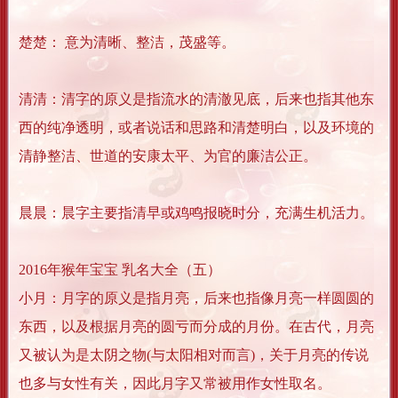
楚楚： 意为清晰、整洁，茂盛等。
清清：清字的原义是指流水的清澈见底，后来也指其他东
西的纯净透明，或者说话和思路和清楚明白，以及环境的
清静整洁、世道的安康太平、为官的廉洁公正。
晨晨：晨字主要指清早或鸡鸣报晓时分，充满生机活力。
2016年猴年宝宝 乳名大全（五）
小月：月字的原义是指月亮，后来也指像月亮一样圆圆的
东西，以及根据月亮的圆亏而分成的月份。在古代，月亮
又被认为是太阴之物(与太阳相对而言)，关于月亮的传说
也多与女性有关，因此月字又常被用作女性取名。