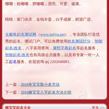
嘟嘟：粉嘟嘟，胖嘟嘟，漂亮、可爱、健康。
晴晴：家门余庆，金钱丰盈，白手成家，财源广进。
太极鱼起名测试网
（
www.taijiyu.net
），专业团队打造优
秀的起名、测试门户。可以免费使用
姓名测试打分
，
智能
起名/改名
，八字喜用查询，
康熙字典起名
等起名服务，
智能起名/改名
也有高级会员服务，以及有专家一对一人
工
起名
服务。欢迎咨询 qq 2202048881.
上一篇：
2016年宝宝取小名方法
下一篇：
2016猴宝宝八字起名方法介绍
猴宝宝起名大全
更多 >>