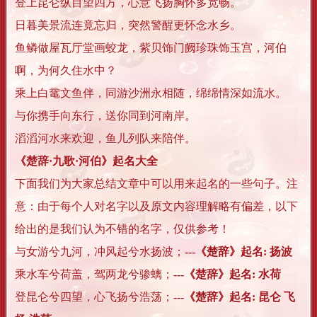
登上昆仑纵目望四方，心意飞扬胸怀多宽畅。
日暮美景流连竟忘归，突然警醒更怀念水乡。
鱼鳞做屋瓦厅堂画蛟龙，紫贝饰门阙珍珠饰玉宫，河伯
啊，为何久住水中？
乘上白鼋文鱼伴，同游沙洲永相随，绵绵情深如流水。
与你携手向东行，送你同到河南岸。
滔滔河水来欢迎，鱼儿列队来陪伴。
《楚辞·九歌·河伯》起名大全
下面我们为大家总结文章中可以用来起名的一些句子。注
意：由于每个人对名字以及原文内容理解略有偏差，以下
给出的是我们认为不错的名字，仅供参考！
与女游兮九河，冲风起兮水扬波；
---《楚辞》起名: 扬波
乘水车兮荷盖，驾两龙兮骖螭；
---《楚辞》起名: 水荷
登昆仑兮四望，心飞扬兮浩荡；
---《楚辞》起名: 昆仑 飞