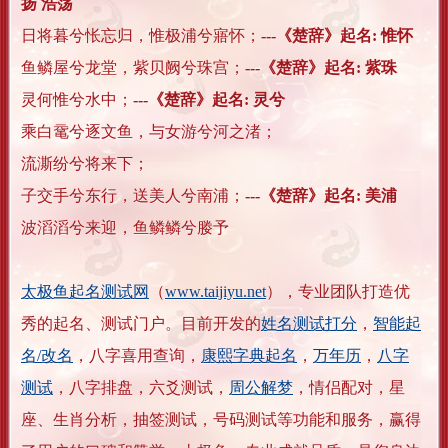
扬 浩荡
日将暮兮怅忘归，惟极浦兮寤怀；
---《楚辞》起名: 惟怀
鱼鳞屋兮龙堂，紫贝阙兮珠宫；
---《楚辞》起名: 紫珠
灵何惟兮水中；
---《楚辞》起名: 灵兮
乘白鼋兮逐文鱼，与女游兮河之渚；
流澌纷兮将来下；
子交手兮东行，送美人兮南浦；
---《楚辞》起名: 美浦
波滔滔兮来迎，鱼鳞鳞兮媵予
太极鱼起名测试网
（
www.taijiyu.net
），专业团队打造优
秀的起名、测试门户。目前开发的
姓名测试打分
，
智能起
名/改名
，八字喜用查询，
康熙字典起名
，
万年历
，
八字
测试
，八字排盘，六爻测试，
周公解梦
，情侣配对，星
座、生肖分析，抽签测试，号码测试等功能和服务，赢得