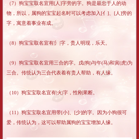
（7）狗宝宝取名宜用[人]字旁的字。狗是最忠于人的动
物，所以，属狗的宝宝起名时可以考虑加入[亻]、[人]旁的
字，寓意着事业有成。
（8）狗宝宝取名宜有|氵|字，贵人明现，乐天。
（9）狗宝宝取名宜用三合的字。戌(狗)与午(马)和寅(虎)为
三合。传统认为三合代表着有贵人帮助，有人缘。
（10）狗宝宝取名宜有|火|字，性刚果断。
（11）狗宝宝取名宜用带[小]、[少]的字。因为小狗很可
爱，传统认为，这可以帮助属狗的宝宝增加人缘。