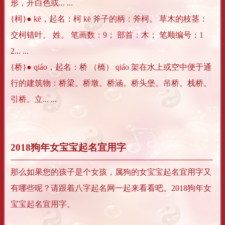
形，开白色或... ...
{柯}● kē，起名：柯 kē 斧子的柄：斧柯。 草木的枝茎：
交柯错叶。 姓。 笔画数：9； 部首：木； 笔顺编号：1
2... ...
{桥}● qiáo，起名：桥 （橋） qiáo 架在水上或空中便于通
行的建筑物：桥梁。桥墩。桥涵。桥头堡。吊桥。栈桥。
引桥。立... ...
2018狗年女宝宝起名宜用字
那么如果您的孩子是个女孩，属狗的女宝宝起名宜用字又
有哪些呢？请跟着八字起名网一起来看看吧。2018狗年女
宝宝起名宜用字。