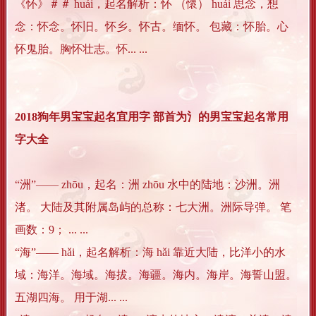
《怀》＃＃ huái，起名解析：怀 （懷） huái 思念，想
念：怀念。怀旧。怀乡。怀古。缅怀。 包藏：怀胎。心
怀鬼胎。胸怀壮志。怀... ...
2018狗年男宝宝起名宜用字 部首为氵的男宝宝起名常用
字大全
“洲”―― zhōu，起名：洲 zhōu 水中的陆地：沙洲。洲
渚。 大陆及其附属岛屿的总称：七大洲。洲际导弹。 笔
画数：9； ... ...
“海”―― hǎi，起名解析：海 hǎi 靠近大陆，比洋小的水
域：海洋。海域。海拔。海疆。海内。海岸。海誓山盟。
五湖四海。 用于湖... ...