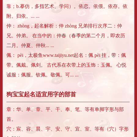
靠；b.摹仿，多指艺术、学问）。依恋。依偎。依存。依
附。归依。... ...
仲： zhòng，起名解析：仲 zhòng 兄弟排行次序二：仲
兄。仲弟。 在当中的：仲春（春季的第二个月，即农历
二月。仲夏、仲秋... ...
佩： pèi，太极鱼www.taijiyu.net起名：佩 pèi 挂，带：佩
带。佩戴。佩剑。 古代系在衣带上的玉饰：玉佩。 心悦
诚服：佩服。钦佩。敬佩。可... ...
狗宝宝起名适宜用字的部首
章：华、单、章、平、干、奉、笔、等有单脚字形与部
首。
穴：宸、容、晨、宇、安、守、宜、室、等有（穴）字形