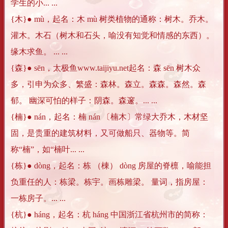
学生的小... ...
{木}● mù，起名：木 mù 树类植物的通称：树木。乔木。
灌木。木石（树木和石头，喻没有知觉和情感的东西）。
缘木求鱼。 ... ...
{森}● sēn，太极鱼www.taijiyu.net起名：森 sēn 树木众
多，引申为众多、繁盛：森林。森立。森森。森然。森
郁。 幽深可怕的样子：阴森。森邃。... ...
{楠}● nán，起名：楠 nán 〔楠木〕常绿大乔木，木材坚
固，是贵重的建筑材料，又可做船只、器物等。简
称“楠”，如“楠叶... ...
{栋}● dòng，起名：栋 （棟） dòng 房屋的脊檩，喻能担
负重任的人：栋梁。栋宇。画栋雕梁。 量词，指房屋：
一栋房子。... ...
{杭}● háng，起名：杭 háng 中国浙江省杭州市的简称：