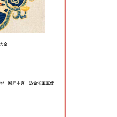
字大全
华，回归本真，适合蛇宝宝使