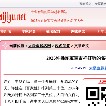
智能起名
｜
专家起
专业智能的国学起名网站
2025许姓蛇宝宝吉祥好听的名字大全
智能起名
专家起名
姓名配对
趣味测试
万年
当前位置：
太极鱼起名网
>
起名问答
> 文章正文
2025许姓蛇宝宝吉祥好听的
2025-8-19
太极鱼起
许姓，中华姓氏，是一个多民族、多源流的姓
太极
氏。许姓在《百家姓》排列第二十位。2007年
姓氏排行榜上名列第二十八位，人口约八百九
十八万四千余，占中国人口总数的0.56%左右，