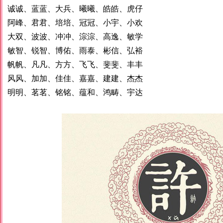
诚诚、蓝蓝、大兵、曦曦、皓皓、虎仔
阿峰、君君、培培、冠冠、小宇、小欢
大双、波波、冲冲、淙淙、高逸、敏学
敏智、锐智、博佑、雨泰、彬信、弘裕
帆帆、凡凡、方方、飞飞、斐斐、丰丰
风风、加加、佳佳、嘉嘉、建建、杰杰
明明、茗茗、铭铭、蕴和、鸿畴、宇达