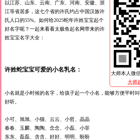
以江苏、山东、云南、广东、河南、安徽、浙
江等省居多，这七个省的许氏约占中国汉族许
氏人口的55%。如何给2025蛇年许姓宝宝起个
好名字呢？一起来看看太极鱼起名网带来的许
姓宝宝名字大全：
许姓蛇宝宝可爱的小名乳名：
大师本人微
大师
小名就是小时候的名字，给孩子起一个小名，能够方便平时叫
好听。
小可、旭旭、小猫、云云、小哲、晶晶
春春、玉麟、陶陶、念念、小磊、小菲
东东、磊磊、含含、好好、明明、盼盼