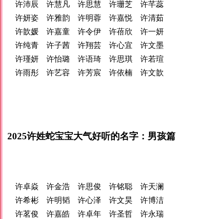
许沛辰 许慧凡 许思慧 许珊芝 许芊蕊
许妍姿 许雅韵 许明蓉 许嘉悦 许清茹
许歆媛 许嘉童 许令伊 许蓓欣 许一妍
许纯青 许子茜 许翔芸 许心宜 许文墨
许瑾妍 许怡璐 许语琦 许思琪 许若瑄
许雨彤 许艺容 许芳宸 许依楠 许文歆
2025许姓蛇宝宝大气好听的名字：男孩篇
许卓焱 许金浩 许思俊 许铭聪 许天澜
许希彬 许明韬 许心泽 许文昊 许博洁
许茗俊 许嘉皓 许卓年 许圣哲 许永瑞