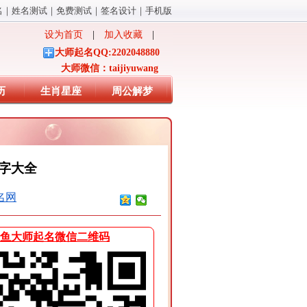
名
｜
姓名测试
｜
免费测试
｜
签名设计
｜
手机版
设为首页
|
加入收藏
|
大师起名QQ:2202048880
大师微信：taijiyuwang
历
生肖星座
周公解梦
名字大全
名网
鱼大师起名微信二维码