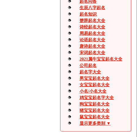
起名问答
生辰八字起名
起名知识
楚辞起名大全
诗经起名大全
周易起名大全
论语起名大全
唐诗起名大全
宋词起名大全
2021属牛宝宝起名大全
公司起名
起名字大全
男宝宝起名大全
女宝宝起名大全
小名/小名大全
鸡宝宝起名字大全
狗宝宝起名大全
猪宝宝起名大全
鼠宝宝起名大全
显示更多类别 ▼