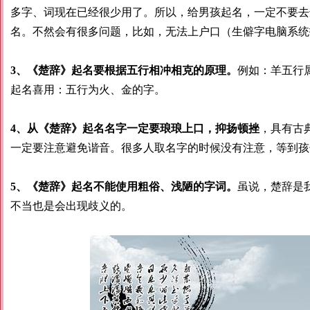
多字、词现在已经很少用了。所以，给男孩起名，一定不要去
名。不然会有很多问题，比如，无法上户口（生僻字电脑系统
3、《楚辞》起名要根据五行相冲相克的原理。
例如：羊五行
起名喜用：五行为火、金的字。
4、从《楚辞》起名名字一定要琅琅上口，抑扬顿挫
，具有古
一定要注意避免谐音。很多人取名字的时候没有注意，等到孩
5、《楚辞》起名不能使用粗俗、浅陋的字词。
虽说，楚辞是
不当也是会出现歧义的。