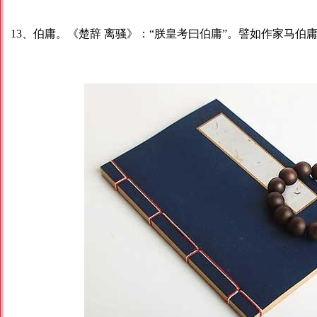
13、伯庸。《楚辞 离骚》：“朕皇考曰伯庸”。譬如作家马伯