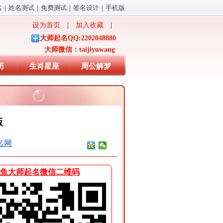
名
｜
姓名测试
｜
免费测试
｜
签名设计
｜
手机版
设为首页
|
加入收藏
|
大师起名QQ:2202048880
大师微信：taijiyuwang
历
生肖星座
周公解梦
版
名网
鱼大师起名微信二维码