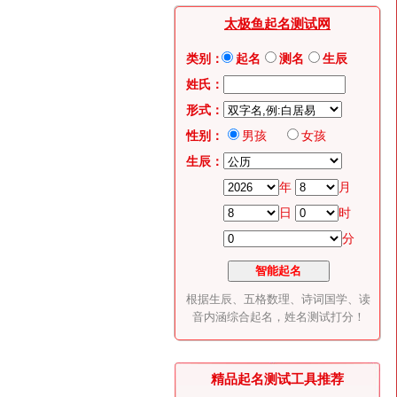
太极鱼起名测试网
类别：
起名
测名
生辰
姓氏：
形式：
性别：
男孩
女孩
生辰：
年
月
日
时
分
根据生辰、五格数理、诗词国学、读
音内涵综合起名，姓名测试打分！
精品起名测试工具推荐