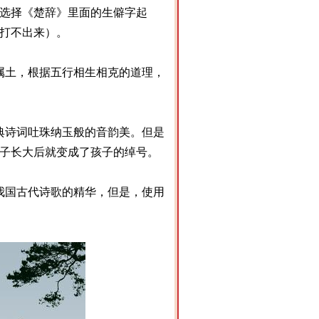
选择《楚辞》里面的生僻字起
打不出来）。
属土，根据五行相生相克的道理，
典诗词吐珠纳玉般的音韵美。但是
子长大后就变成了孩子的绰号。
我国古代诗歌的精华，但是，使用