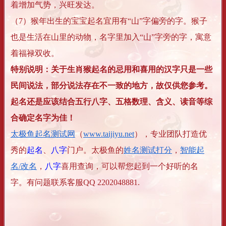
着增加气势，兴旺发达。
（7）猴年出生的宝宝起名宜用有“山”字偏旁的字。猴子
也是生活在山里的动物，名字里加入“山”字旁的字，寓意
着福禄双收。
特别说明：关于生肖猴起名的忌用和喜用的汉字只是一些
民间说法，部分说法存在不一致的地方，故仅供您参考。
起名还是应该结合五行八字、五格数理、含义、读音等综
合确定名字为佳！
太极鱼起名测试网
（
www.taijiyu.net
），专业团队打造优
秀的
起名
、
八字
门户。太极鱼的
姓名测试打分
，
智能起
名/改名
，
八字
喜用查询，可以帮您起到一个好听的名
字。有问题联系客服QQ 2202048881.