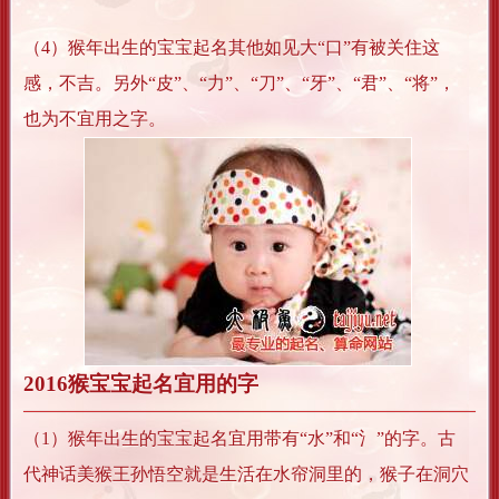
（4）猴年出生的宝宝起名其他如见大“口”有被关住这
感，不吉。另外“皮”、“力”、“刀”、“牙”、“君”、“将”，
也为不宜用之字。
2016猴宝宝起名宜用的字
（1）猴年出生的宝宝起名宜用带有“水”和“氵”的字。古
代神话美猴王孙悟空就是生活在水帘洞里的，猴子在洞穴