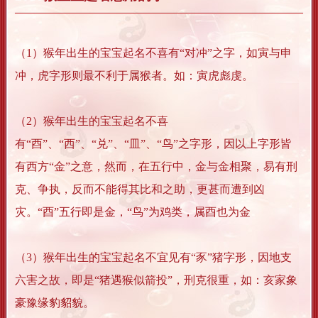
（1）猴年出生的宝宝起名不喜有“对冲”之字，如寅与申
冲，虎字形则最不利于属猴者。如：寅虎彪虔。
（2）猴年出生的宝宝起名不喜
有“酉”、“西”、“兑”、“皿”、“鸟”之字形，因以上字形皆
有西方“金”之意，然而，在五行中，金与金相聚，易有刑
克、争执，反而不能得其比和之助，更甚而遭到凶
灾。“酉”五行即是金，“鸟”为鸡类，属酉也为金
（3）猴年出生的宝宝起名不宜见有“豕”猪字形，因地支
六害之故，即是“猪遇猴似箭投”，刑克很重，如：亥家象
豪豫缘豹貂貌。