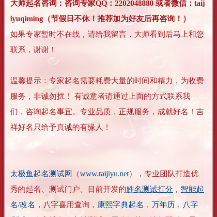
大师起名咨询：咨询专家QQ：2202048880 或者微信：taij
iyuqiming（节假日不休！推荐加为好友后再咨询！）
如果专家暂时不在线，请给我留言，大师看到后马上和您
联系，谢谢！
温馨提示：专家起名需要耗费大量的时间和精力，为收费
服务，非诚勿扰！ 有诚意者请通过上面的方式联系我
们，咨询起名事宜。专业品质，正规服务，成就好名！吉
祥好名只给予真诚的有缘人！
太极鱼起名测试网
（
www.taijiyu.net
），专业团队打造优
秀的起名、测试门户。目前开发的
姓名测试打分
，
智能起
名/改名
，八字喜用查询，
康熙字典起名
，
万年历
，
八字