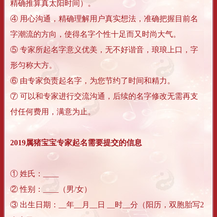
精确推算真太阳时间）。
④ 用心沟通，精确理解用户真实想法，准确把握目前名
字潮流的方向，使得名字个性十足而又时尚大气。
⑤ 专家所起名字意义优美，无不好谐音，琅琅上口，字
形匀称大方。
⑥ 由专家负责起名字，为您节约了时间和精力。
⑦ 可以和专家进行交流沟通，后续的名字修改无需再支
付任何费用，满意为止。
2019属猪宝宝专家起名需要提交的信息
① 姓氏：____
② 性别：____（男/女）
③ 出生日期：__年__月__日 __时__分（阳历，双胞胎写2