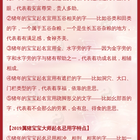
眼，代表着安富尊荣，贵人多助。
②猪年的宝宝起名宜用五谷相关的字——比如谷类和田类
的字，一个属于五谷杂粮，一个是生长五谷杂粮的地方，
代表着有满足感，食禄齐美。
③猪年的宝宝起名宜用金、水字旁的字——因为金字旁的
字和水字旁的字与猪有帮助之一，代表着功成名就，相辅
相成。
④猪年的宝宝起名宜用有遮拦的字——比如洞穴、大口、
门栏类型的字，代表着享福，依靠的意思。
⑤猪年的宝宝起名宜用跷脚形义的文字——比如幺部首的
字，代表着不会那么的劳累，会有息、得食的意思。
【2019属猪宝宝大师起名忌用字特点】
①猪年的宝宝起名忌用相冲、相刑、相害的字——比如一