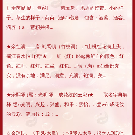
〖余芮涵 涵：包容〗 芮ruì絮。系盾的绶带。小的样
子。草生的样子：芮芮...涵hán包容，包含：涵蓄。涵容。
涵养（ａ．蓄积并保...
★余红满——唐·刘禹锡（竹枝词）：“山桃红花满上头，
蜀江春水拍山流”★ 红（紅）hóng像鲜血的颜色：红
色。红叶。红灯。红尘。红包。...满（滿）mǎn全部充
实，没有余地：满足。满意。充满。饱满。美...
★余熙雯 (熙：光明 雯：成花纹的云彩)★ 取名字典解
释 熙xī光明。兴起，兴盛。和乐：熙怡。...雯wén成花纹
的云彩。笔画数：12；...
☆余琼琚。《卫风·木瓜》：“投我以木瓜，报之以琼琚”。