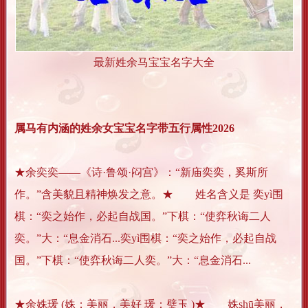
最新姓余马宝宝名字大全
属马有内涵的姓余女宝宝名字带五行属性2026
★余奕奕——《诗·鲁颂·闷宫》：“新庙奕奕，奚斯所
作。”含美貌且精神焕发之意。★ 姓名含义是 奕yì围
棋：“奕之始作，必起自战国。”下棋：“使弈秋诲二人
奕。”大：“息金消石...奕yì围棋：“奕之始作，必起自战
国。”下棋：“使弈秋诲二人奕。”大：“息金消石...
★余姝瑗 (姝：美丽，美好 瑗：璧玉 )★ 姝shū美丽，