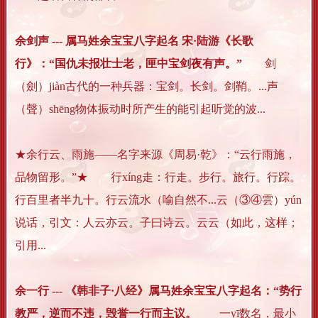
余剑声 --- 属马姓余宝宝八字起名 宋·陆游《长歌
行》：“国仇未报壮士老，匣中宝剑夜有声。”
剑
（劍）jiàn古代的一种兵器：宝剑。长剑。剑鞘。...声
（聲）shēng物体振动时所产生的能引起听觉的波...
★余行云、雨施——名字来源《周易·乾》：“云行雨施，
品物留形。”★ 行xíng走：行走。步行。旅行。行踪。
行百里者半九十。行云流水（喻自然不...云（③④雲）yún
说话，引文：人云亦云。子曰诗云。云云（如此，这样；
引用...
余一行 --- 《韩非子·八经》属马姓余宝宝八字起名：“势行
教严，逆而不违，毁誉一行而主议。
一yī数名，最小