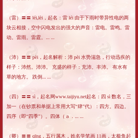
（雷）〓〓 léi,lèi，起名：雷 léi 由于下雨时带异性电的两
块云相接，空中闪电发出的强大的声音：雷电。雷鸣。雷
动。雷雨。雷霆。... ...
（沛）〓〓 pèi，起名解析：沛 pèi 水势湍急，行动迅疾的
样子：沛然。沛沛。 充盛的样子：充沛。丰沛。 有水有
草的地方。 跌倒... ...
（四）〓〓 sì，起名网www.taijiyu.net起名：四 sì 数名，三
加一（在钞票和单据上常用大写“肆”代）：四方。四边。
四序（即“四季”）。四体（ａ．... ...
（卿）〓〓 qīng，五行属木，姓名学笔画 11画，太极鱼起