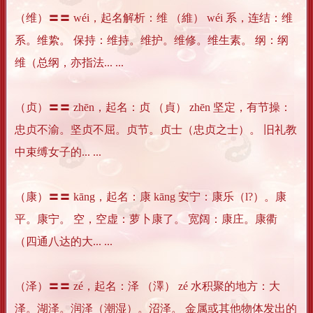
（维）〓〓 wéi，起名解析：维 （維） wéi 系，连结：维
系。维絷。 保持：维持。维护。维修。维生素。 纲：纲
维（总纲，亦指法... ...
（贞）〓〓 zhēn，起名：贞 （貞） zhēn 坚定，有节操：
忠贞不渝。坚贞不屈。贞节。贞士（忠贞之士）。 旧礼教
中束缚女子的... ...
（康）〓〓 kāng，起名：康 kāng 安宁：康乐（l?）。康
平。康宁。 空，空虚：萝卜康了。 宽阔：康庄。康衢
（四通八达的大... ...
（泽）〓〓 zé，起名：泽 （澤） zé 水积聚的地方：大
泽。湖泽。润泽（潮湿）。沼泽。 金属或其他物体发出的