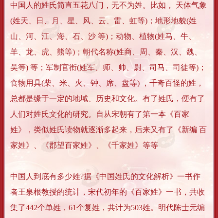
中国人的姓氏简直五花八门，无不为姓。比如， 天体气象
(姓天、日、月、星、风、云、雷、虹等)；地形地貌(姓
山、河、江、海、石、沙 等)；动物、植物(姓马、牛、
羊、龙、虎、熊等)；朝代名称(姓商、周、秦、汉、魏、
吴等) 等；军制官衔(姓军、师、帅、尉、司马、司徒等)；
食物用具(柴、米、火、钟、席、盘等) ，千奇百怪的姓，
总都是缘于一定的地域、历史和文化。有了姓氏，便有了
人们对姓氏文化的研究。自从宋朝有了第一本《百家
姓》，类似姓氏读物就逐渐多起来，后来又有了《新编 百
家姓》、《郡望百家姓》、《千家姓》等等
中国人到底有多少姓?据《中国姓氏的文化解析》一书作
者王泉根教授的统计，宋代初年的《百家姓》一书，共收
集了442个单姓，61个复姓，共计为503姓。明代陈士元编