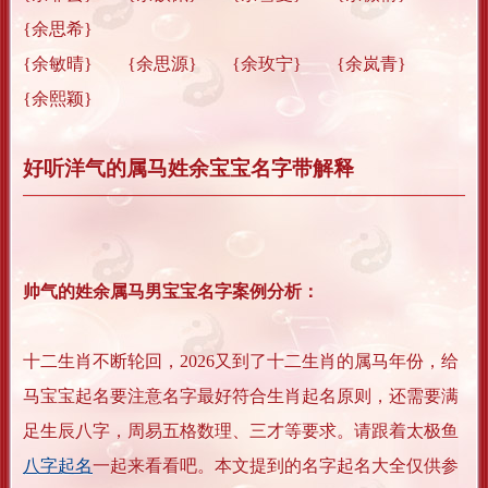
{余思希}
{余敏晴} {余思源} {余玫宁} {余岚青}
{余熙颖}
好听洋气的属马姓余宝宝名字带解释
帅气的姓余属马男宝宝名字案例分析：
十二生肖不断轮回，2026又到了十二生肖的属马年份，给
马宝宝起名要注意名字最好符合生肖起名原则，还需要满
足生辰八字，周易五格数理、三才等要求。请跟着太极鱼
八字起名
一起来看看吧。本文提到的名字起名大全仅供参