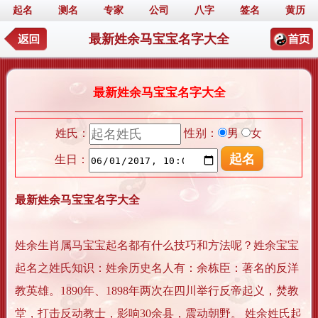
起名
测名
专家
公司
八字
签名
黄历
最新姓余马宝宝名字大全
最新姓余马宝宝名字大全
姓氏：
性别：
男
女
生日：
最新姓余马宝宝名字大全
姓余生肖属马宝宝起名都有什么技巧和方法呢？姓余宝宝
起名之姓氏知识：姓余历史名人有：余栋臣：著名的反洋
教英雄。1890年、1898年两次在四川举行反帝起义，焚教
堂，打击反动教士，影响30余县，震动朝野。 姓余姓氏起