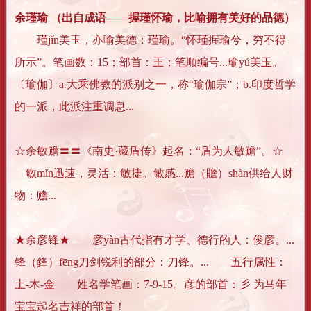
余瑾瑜 （出自成语――握瑾怀瑜，比喻拥有美好的品德）
瑾jǐn美玉，亦喻美德：瑾瑜。“怀瑾握瑜兮，穷不得
所示”。笔画数：15；部首：王；笔顺编号...瑜yú美玉。
〔瑜伽〕a.大乘佛教的派别之一，称“瑜伽宗”；b.印度哲学
的一派，此派注重调息...
☆余敏赡〓〓《南史·藏盾传》起名：“盾为人敏赡”。☆
敏mǐn迅速，灵活：敏捷。敏感...赡（贍）shàn供给人财
物：赡...
★余彦锋★ 彦yàn古代指有才学、德行的人：俊彦。...
锋（鋒）fēng刀剑锐利的部分：刀锋。... 五行属性：
土-木-金 姓名学笔画：7-9-15。彦的部首：彡 为马年
宝宝起名吉祥的部首！