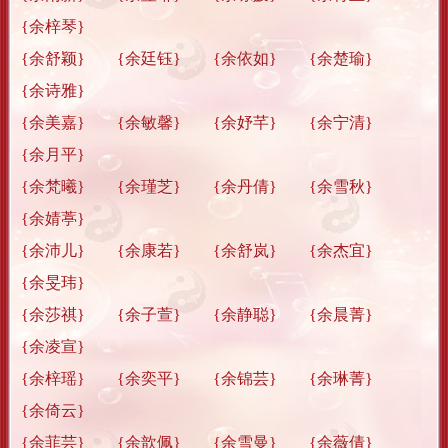
{余梓琴}
{余舒颖} {余廷钰} {余依如} {余楚瑜}
{余诗雅}
{余美嘉} {余敏馨} {余妤芊} {余宁清}
{余月平}
{余梵曦} {余瑾芝} {余丹倩} {余雪秋}
{余婧葶}
{余沛儿} {余康若} {余舒岚} {余杰宜}
{余旻玮}
{余莎祺} {余子萱} {余静聪} {余晨菁}
{余凌宣}
{余梓瑶} {余奕平} {余锦芸} {余琳菁}
{余倚云}
{余菲芸} {余歆佩} {余雪曼} {余薇倩}