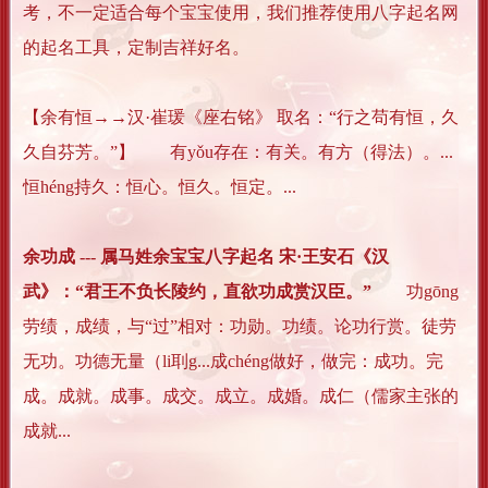
考，不一定适合每个宝宝使用，我们推荐使用八字起名网
的起名工具，定制吉祥好名。
【余有恒→→汉·崔瑗《座右铭》 取名：“行之苟有恒，久
久自芬芳。”】 有yǒu存在：有关。有方（得法）。...
恒héng持久：恒心。恒久。恒定。...
余功成 --- 属马姓余宝宝八字起名 宋·王安石《汉
武》：“君王不负长陵约，直欲功成赏汉臣。”
功gōng
劳绩，成绩，与“过”相对：功勋。功绩。论功行赏。徒劳
无功。功德无量（li刵g...成chéng做好，做完：成功。完
成。成就。成事。成交。成立。成婚。成仁（儒家主张的
成就...