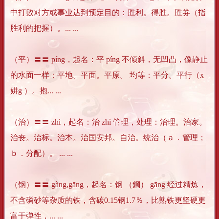
中打败对方或事业达到预定目的：胜利。得胜。胜券（指
胜利的把握）。... ...
（平）〓〓 píng，起名：平 píng 不倾斜，无凹凸，像静止
的水面一样：平地。平面。平原。 均等：平分。平行（x
妌g ）。抱... ...
（治）〓〓 zhì，起名：治 zhì 管理，处理：治理。治家。
治丧。治标。治本。治国安邦。自治。统治（ａ．管理；
ｂ．分配）。 ... ...
（钢）〓〓 gàng,gāng，起名：钢 （鋼） gāng 经过精炼，
不含磷砂等杂质的铁，含碳0.15钢1.7％，比熟铁更坚硬更
富于弹性，... ...