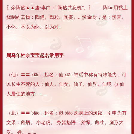
〖余陶然▲▲唐·李白：“陶然共忘机”。〗 陶táo用黏土
烧制的器物：陶俑。陶粒。陶瓷。...然rán对，是：然否。
不然。不以为然。以为对...
属马年姓余宝宝起名常用字
（仙）〓〓 xiān，起名：仙 xiān 神话中称有特殊能力、可
以长生不死的人：仙人。仙女。仙子。仙界。仙境（a.仙
人居住的地方... ...
（彪）〓〓 biāo，起名：彪 biāo 虎身上的斑纹，引申为有
文采：彪炳。 小老虎。 身躯魁悟：彪悍。彪壮。彪形大
汉。 姓。 ... ...