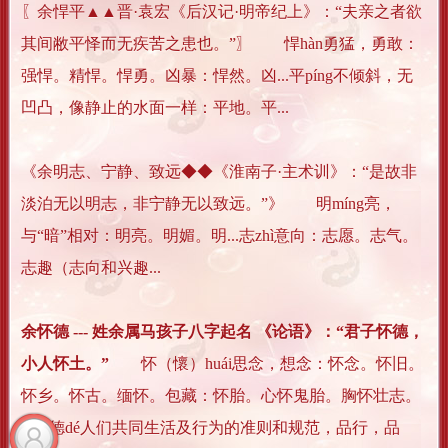
〖余悍平▲▲晋·袁宏《后汉记·明帝纪上》：“夫亲之者欲
其间敝平怿而无疾苦之患也。”〗 悍hàn勇猛，勇敢：
强悍。精悍。悍勇。凶暴：悍然。凶...平píng不倾斜，无
凹凸，像静止的水面一样：平地。平...
《余明志、宁静、致远◆◆《淮南子·主术训》：“是故非
淡泊无以明志，非宁静无以致远。”》 明míng亮，
与“暗”相对：明亮。明媚。明...志zhì意向：志愿。志气。
志趣（志向和兴趣...
余怀德 --- 姓余属马孩子八字起名 《论语》：“君子怀德，
小人怀土。”
怀（懷）huái思念，想念：怀念。怀旧。
怀乡。怀古。缅怀。包藏：怀胎。心怀鬼胎。胸怀壮志。
怀...德dé人们共同生活及行为的准则和规范，品行，品