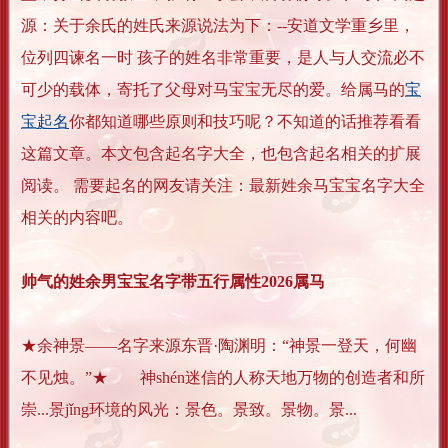
源：关于余氏的姓氏来源说法为下：--安道文学重乡里，
位列四谏名一时 孩子的姓名非常重要，是人与人交流必不
可少的载体，寄托了父母对马宝宝无尽的爱。给属马的
宝
宝起名
你都知道哪些原则和技巧呢？不知道的话推荐看看
这篇文章。本文包含起名字大全，也包含起名相关的扩展
阅读。 需要起名的网友请关注：最新姓余马宝宝名字大全
相关的内容吧。
帅气的姓余男宝宝名字带五行属性2026属马
★余神景——名字来源东晋·陶渊明：“神景一登天，何幽
不见烛。”★ 神shén迷信的人称天地万物的创造者和所
崇...景jǐng环境的风光：景色。景致。景物。景...