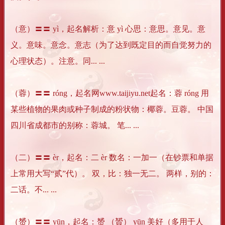
（意）〓〓 yì，起名解析：意 yì 心思：意思。意见。意
义。意味。意念。意志（为了达到既定目的而自觉努力的
心理状态）。注意。同... ...
（蓉）〓〓 róng，起名网www.taijiyu.net起名：蓉 róng 用
某些植物的果肉或种子制成的粉状物：椰蓉。豆蓉。 中国
四川省成都市的别称：蓉城。 笔... ...
（二）〓〓 èr，起名：二 èr 数名：一加一（在钞票和单据
上常用大写“贰”代）。 双，比：独一无二。 两样，别的：
二话。不... ...
（赟）〓〓 yūn，起名：赟 （贇） yūn 美好（多用于人