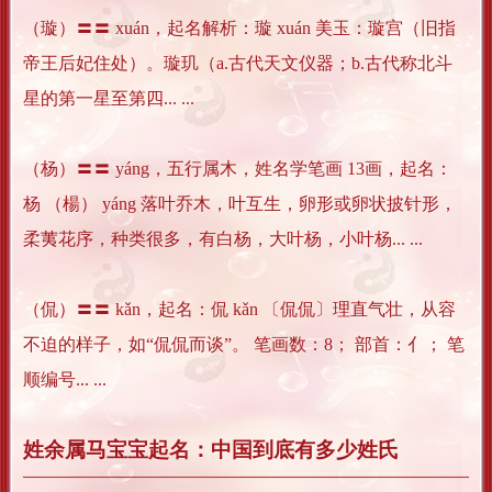
（璇）〓〓 xuán，起名解析：璇 xuán 美玉：璇宫（旧指
帝王后妃住处）。璇玑（a.古代天文仪器；b.古代称北斗
星的第一星至第四... ...
（杨）〓〓 yáng，五行属木，姓名学笔画 13画，起名：
杨 （楊） yáng 落叶乔木，叶互生，卵形或卵状披针形，
柔荑花序，种类很多，有白杨，大叶杨，小叶杨... ...
（侃）〓〓 kǎn，起名：侃 kǎn 〔侃侃〕理直气壮，从容
不迫的样子，如“侃侃而谈”。 笔画数：8； 部首：亻； 笔
顺编号... ...
姓余属马宝宝起名：中国到底有多少姓氏