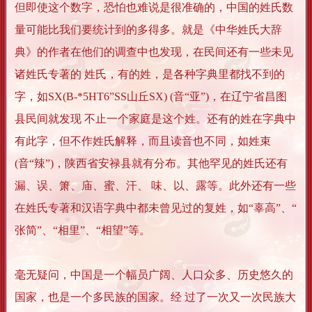
但即使这个数字，恐怕也难说是很准确的，中国的姓氏数
量可能比我们要统计到的多得多。就是《中华姓氏大辞
典》的作者在他们的调查中也发现，在民间还有一些未见
诸姓氏专著的 姓氏，有的姓，是各种字典里都找不到的
字，如SX(B-*5HT6”SS山丘SX) (音“亚”)，在辽宁省昌图
县民间就发现 不止一个家庭是这个姓。还有的姓在字典中
有此字，但不作姓氏解释，而且读音也不同，如姓束
(音“辣”)，陕西省安禄县就有分布。其他罕见的姓氏还有
漏、误、箫、庙、蜜、汗、 味、以、露等。此外还有一些
在姓氏专著和汉语字典中都未曾见过的复姓，如“辜高”、“
张简”、“相里”、“相望”等。
毫无疑问，中国是一个幅员广阔、人口众多、历史悠久的
国家，也是一个多民族的国家。经 过了一次又一次民族大