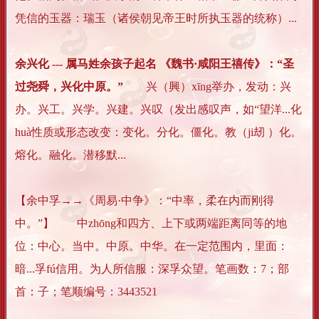
凭信的玉器：瑞玉（诸侯朝见帝王时所执玉器的统称）...
余兴化 --- 属马姓余孩子起名 《魏书·咸阳王禧传》：“圣
过尧舜，兴化中原。”
兴（興）xīng举办，发动：兴
办。兴工。兴学。兴建。兴叹（发出感叹声，如“望洋...化
huà性质或形态改变：变化。分化。僵化。教（ji刼 ）化。
熔化。融化。潜移默...
【余中孚→→《周易·中争》：“中率，柔在内而刚得
中。”】 中zhōng和四方、上下或两端距离同等的地
位：中心。当中。中原。中华。在一定范围内，里面：
暗...孚fú信用。为人所信服：深孚众望。笔画数：7；部
首：子；笔顺编号：3443521