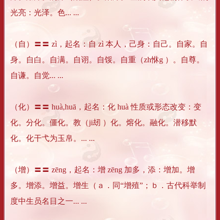
光亮：光泽。色... ...
（自）〓〓 zì，起名：自 zì 本人，己身：自己。自家。自
身。自白。自满。自诩。自馁。自重（zh恘g ）。自尊。
自谦。自觉... ...
（化）〓〓 huà,huā，起名：化 huà 性质或形态改变：变
化。分化。僵化。教（ji刼 ）化。熔化。融化。潜移默
化。化干弋为玉帛。... ...
（增）〓〓 zēng，起名：增 zēng 加多，添：增加。增
多。增添。增益。增生（ａ．同“增殖”；ｂ．古代科举制
度中生员名目之一... ...