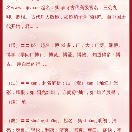
名www.taijiyu.net起名：卿 qīng 古代高级官名：三公九
卿。卿相。 古代对人敬称，如称荀子为“荀卿”。 自中国唐
代开始，君... ...
（博）〓〓 bó，起名：博 bó 多，广，大：广博。渊博。
博学（学问广博）。博览。博爱。博物。 知道得多：博
古。 用自己的行... ...
（灿）〓〓 càn，起名解析：灿 （燦） càn 〔灿烂〕光
彩，耀眼，如“阳光灿灿”。亦简称“灿”，如“灿若晨星”。
（燦） 笔... ...
（爽）〓〓 shuàng,shuāng，起名：爽 shuǎng 明朗，清
亮：爽目。 轻松，利落：清爽。凉爽。爽口。 痛快，率