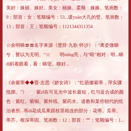
美好：姝丽。姝好。美女：丽姝。柔顺：姝姝。笔画数：
9；部首：女；笔顺编号：53...瑗yuàn大孔的璧。笔画数：
13；部首：王；笔顺编号：1121344311354
☆余明睇〓〓名字来源《楚辞·九歌·怀沙》：“离娄微睇
兮，瞽以为无明。”☆ 明míng亮，与“暗”相对：明...睇
dì斜着眼看，看：睇望。睇好...
《余紫蒂◆◆晋·左思《娇女诗》：“红葩缀紫蒂，萍实骤
抵掷。”》 紫zǐ在可见光中波长最短，红与蓝合成的颜
色：紫红。紫铜。紫外线。紫药水。道教和某些朝代的统
治者所...蒂dì花或瓜果跟枝茎相连的部分：花蒂。瓜蒂。
蒂芥。根深蒂固。笔画数：12；部首：艹；笔顺编号：1...