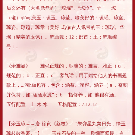
后文还有（大名鼎鼎的）“琼瑶”、“琼玖”。☆ 琼
（瓊）qióng美玉：琼玉。琼莹。喻美好的：琼瑶。琼室。
琼姿。琼筵。琼章（美好...琚jū古人佩带的玉：琼琚。华
琚（精美的玉佩）。笔画数：12；部首：王；笔顺编
号：...
《余雅涵》 雅yǎ正规的，标准的：雅言。雅正（ａ．
规范的；ｂ．正直；ｃ．客气话，用于赠给他人的书画题
款上，...涵hán包容，包含：涵蓄。涵容。涵养（ａ．蓄积
并保持，如“涵涵水源”；ｂ．指修养，如“他很有涵...
五行配置：土-木-水 五格配置：7-12-12
【余玉琼→→唐·徐寅《荔枝》：“朱弹星丸粲日光，绿玉
琼枝散香豪。”】 玉yù石头的一种，质细而坚硬，有