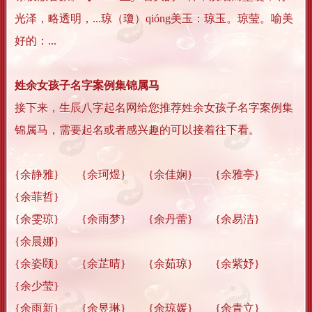
光泽，略透明，...琼（瓊）qióng美玉：琼玉。琼莹。喻美
好的：...
姓余女孩子名字案例集锦属马
接下来，生辰八字起名网给您推荐姓余女孩子名字案例集
锦属马，需要起名或者感兴趣的可以接着往下看。
{余静雅} {余珂煜} {余佳娴} {余雅亭}
{余菲哲}
{余雯琼} {余雨梦} {余丹蕾} {余易洁}
{余晨娜}
{余姿颐} {余芷晴} {余茹琼} {余紫妤}
{余少莹}
{余雨新} {余昱琳} {余琼媛} {余青立}