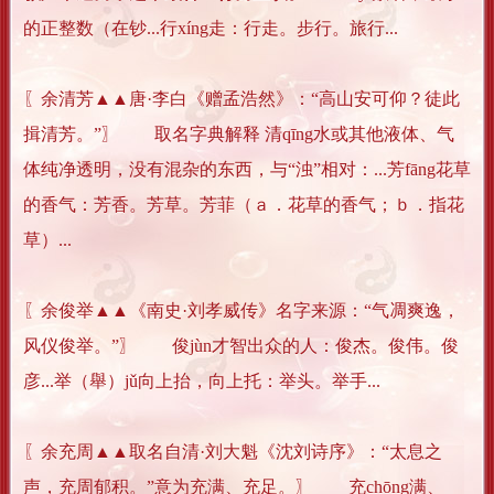
的正整数（在钞...行xíng走：行走。步行。旅行...
〖余清芳▲▲唐·李白《赠孟浩然》：“高山安可仰？徒此
揖清芳。”〗 取名字典解释 清qīng水或其他液体、气
体纯净透明，没有混杂的东西，与“浊”相对：...芳fāng花草
的香气：芳香。芳草。芳菲（ａ．花草的香气；ｂ．指花
草）...
〖余俊举▲▲《南史·刘孝威传》名字来源：“气凋爽逸，
风仪俊举。”〗 俊jùn才智出众的人：俊杰。俊伟。俊
彦...举（舉）jǔ向上抬，向上托：举头。举手...
〖余充周▲▲取名自清·刘大魁《沈刘诗序》：“太息之
声，充周郁积。”意为充满、充足。〗 充chōng满、