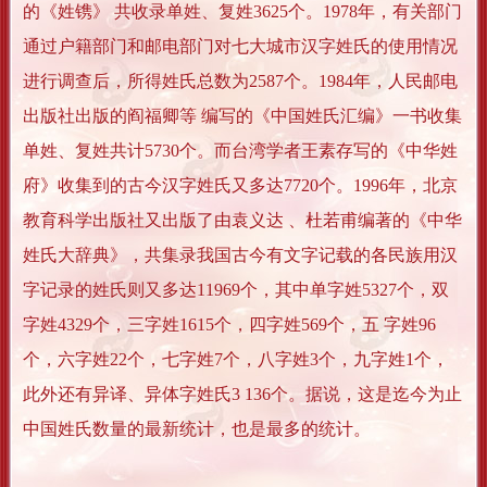
的《姓镌》 共收录单姓、复姓3625个。1978年，有关部门
通过户籍部门和邮电部门对七大城市汉字姓氏的使用情况
进行调查后，所得姓氏总数为2587个。1984年，人民邮电
出版社出版的阎福卿等 编写的《中国姓氏汇编》一书收集
单姓、复姓共计5730个。而台湾学者王素存写的《中华姓
府》收集到的古今汉字姓氏又多达7720个。1996年，北京
教育科学出版社又出版了由袁义达 、杜若甫编著的《中华
姓氏大辞典》，共集录我国古今有文字记载的各民族用汉
字记录的姓氏则又多达11969个，其中单字姓5327个，双
字姓4329个，三字姓1615个，四字姓569个，五 字姓96
个，六字姓22个，七字姓7个，八字姓3个，九字姓1个，
此外还有异译、异体字姓氏3 136个。据说，这是迄今为止
中国姓氏数量的最新统计，也是最多的统计。