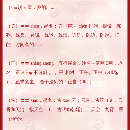
（shu刬 ）直：爽朗... ...
（陈）〓〓 chén，起名：陈 （陳） chén 排列，摆设：陈
列。陈兵。 述说：陈述。陈情。详陈。陈诉。陈说。 旧
的，时间久的... ...
（正）〓〓 zhèng,zhēng，五行属金，姓名学笔画 5画，起
名：正 zhèng 不偏斜，与“歪”相对：正午。正中（zh峮g
）。正襟危坐。 合于法则的：正当（d刵g... ...
（霄）〓〓 xiāo，起名：霄 xiāo 云：云霄。霄汉（ａ．云
霄和天河，指天空：ｂ．古代喻朝廷）。 天空：九霄。重
（ch巒g ... ...