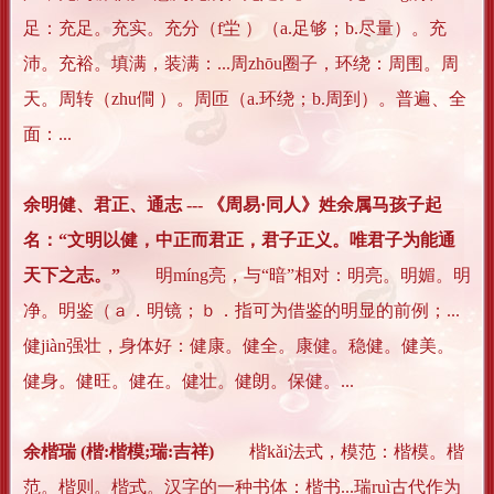
足：充足。充实。充分（f坣 ）（a.足够；b.尽量）。充
沛。充裕。填满，装满：...周zhōu圈子，环绕：周围。周
天。周转（zhu僴 ）。周匝（a.环绕；b.周到）。普遍、全
面：...
余明健、君正、通志 --- 《周易·同人》姓余属马孩子起
名：“文明以健，中正而君正，君子正义。唯君子为能通
天下之志。”
明míng亮，与“暗”相对：明亮。明媚。明
净。明鉴（ａ．明镜；ｂ．指可为借鉴的明显的前例；...
健jiàn强壮，身体好：健康。健全。康健。稳健。健美。
健身。健旺。健在。健壮。健朗。保健。...
余楷瑞 (楷:楷模;瑞:吉祥)
楷kǎi法式，模范：楷模。楷
范。楷则。楷式。汉字的一种书体：楷书...瑞ruì古代作为