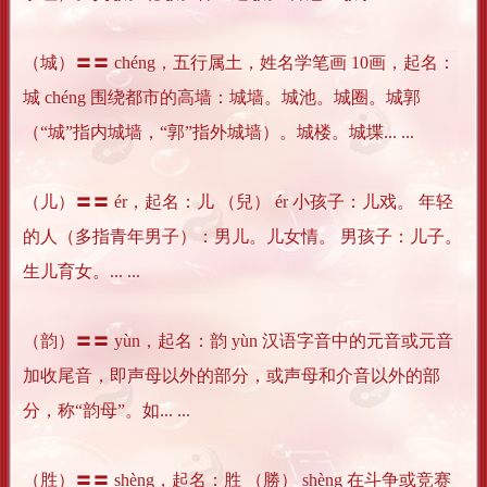
（城）〓〓 chéng，五行属土，姓名学笔画 10画，起名：
城 chéng 围绕都市的高墙：城墙。城池。城圈。城郭
（“城”指内城墙，“郭”指外城墙）。城楼。城堞... ...
（儿）〓〓 ér，起名：儿 （兒） ér 小孩子：儿戏。 年轻
的人（多指青年男子）：男儿。儿女情。 男孩子：儿子。
生儿育女。... ...
（韵）〓〓 yùn，起名：韵 yùn 汉语字音中的元音或元音
加收尾音，即声母以外的部分，或声母和介音以外的部
分，称“韵母”。如... ...
（胜）〓〓 shèng，起名：胜 （勝） shèng 在斗争或竞赛