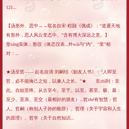
121...
【汤形外、思中→→取名自宋·程颢《偶成》：“道通天地
有形外，思人风云变态中。”含有博大深远之意。】
形xíng实体：形仪（体态仪表...外wài与“内”、“里”相
对：...
★汤至哲—— 起名自清·刘嗣结《贻友人书》：“人即至
哲，必不能掩己之短，以兼人之长。”★ 至zhì到：至
此。自始至终。从古至今。至于。以至。甚至。极、最：
至少。至亲。至交（最相好的朋友）...哲zhé有智慧：哲
人。哲嗣（称别人子孙的敬辞）。哲理（关于宇宙和人生
的原理）。哲学（关于自然知识...