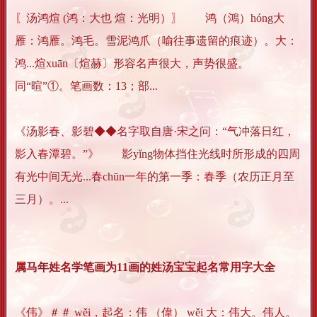
〖汤鸿煊 (鸿：大也 煊：光明）〗 鸿（鴻）hóng大
雁：鸿雁。鸿毛。雪泥鸿爪（喻往事遗留的痕迹）。大：
鸿...煊xuān〔煊赫〕形容名声很大，声势很盛。
同“暄”①。笔画数：13；部...
《汤影春、影碧◆◆名字取自唐·宋之问：“气冲落日红，
影入春潭碧。”》 影yǐng物体挡住光线时所形成的四周
有光中间无光...春chūn一年的第一季：春季（农历正月至
三月）。...
属马年姓名学笔画为11画的姓汤宝宝起名常用字大全
《伟》＃＃ wěi，起名：伟 （偉） wěi 大：伟大。伟人。