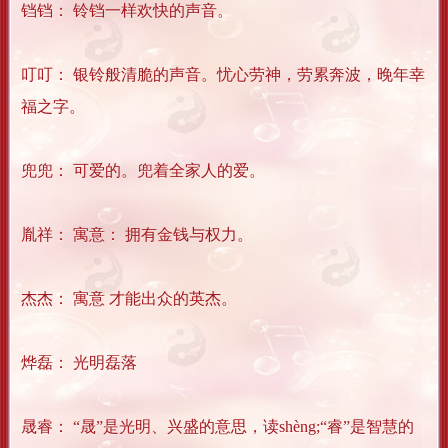
铛铛： 铃铛一样欢快的声音。
叮叮： 银铃般清脆的声音。忧心劳神，劳累奔波，晚年幸
福之字。
兜兜： 可爱的。兜着全家人的爱。
胤祥： 寓意： 拥有金钱与权力。
杰杰： 寓意 才能出众的英杰。
烨磊： 光明磊落
晟睿： “晟”是光明、兴盛的意思，读shèng;“睿”是智慧的