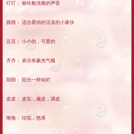
叮叮： 银铃般清脆的声音
跳跳： 适合爱动的活泼的小家伙
豆豆： 小小的，可爱的
齐齐： 表示有豪杰气概
阳阳： 阳光一样灿烂
皮皮： 皮实，顽皮，调皮
噜噜： 结实，憨厚