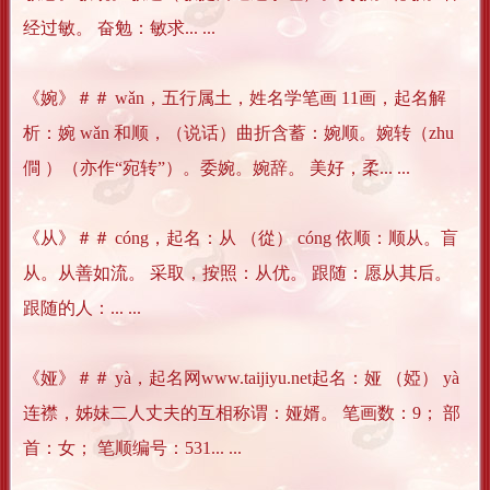
经过敏。 奋勉：敏求... ...
《婉》＃＃ wǎn，五行属土，姓名学笔画 11画，起名解
析：婉 wǎn 和顺，（说话）曲折含蓄：婉顺。婉转（zhu
僴 ）（亦作“宛转”）。委婉。婉辞。 美好，柔... ...
《从》＃＃ cóng，起名：从 （從） cóng 依顺：顺从。盲
从。从善如流。 采取，按照：从优。 跟随：愿从其后。
跟随的人：... ...
《娅》＃＃ yà，起名网www.taijiyu.net起名：娅 （婭） yà
连襟，姊妹二人丈夫的互相称谓：娅婿。 笔画数：9； 部
首：女； 笔顺编号：531... ...