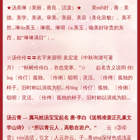
★汤美琳（美丽，善良，活泼）★ 美měi好，善：美
德。美学。美谈。审美。美丽。美容（美化容貌）。美不
胜...琳lín美玉：琳珉。琳琅（a.美玉，喻美好珍贵的东
西，如“琳琳满目”；...
☆汤伶伶〓〓名字来源明·袁宏道《中秋询潞可著
月》：“秋树伶伶白，衣也觉寒。”☆ 起名含义说明 伶l
íng〔伶仃〕孤独。〔伶俐〕聪明；灵活。〔伶俜〕孤独的
样子。旧时称以演戏为职...伶líng〔伶仃〕孤独。〔伶俐〕
聪明；灵活。〔伶俜〕孤独的样子。旧时称以演戏为职...
汤云青 --- 属马姓汤宝宝起名 唐·李白《送韩准裴正孔巢文
学山诗》：“所以青云人，高歌在岩户。”
云（③④
雲）yún说话，引文：人云亦云。子...青qīng深绿色或浅蓝