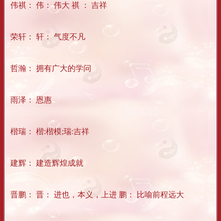
伟祺： 伟： 伟大 祺 ： 吉祥
荣轩： 轩： 气度不凡
哲瀚： 拥有广大的学问
雨泽： 恩惠
楷瑞： 楷:楷模;瑞:吉祥
建辉： 建造辉煌成就
晋鹏： 晋： 进也，本义，上进 鹏： 比喻前程远大