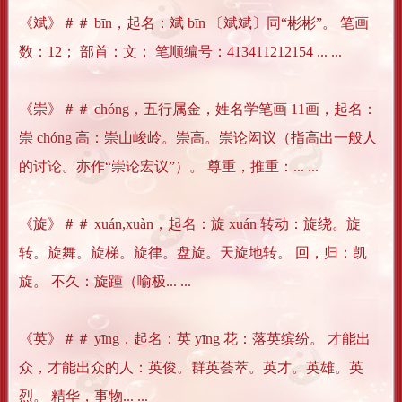
《斌》＃＃ bīn，起名：斌 bīn 〔斌斌〕同“彬彬”。 笔画
数：12； 部首：文； 笔顺编号：413411212154 ... ...
《崇》＃＃ chóng，五行属金，姓名学笔画 11画，起名：
崇 chóng 高：崇山峻岭。崇高。崇论闳议（指高出一般人
的讨论。亦作“崇论宏议”）。 尊重，推重：... ...
《旋》＃＃ xuán,xuàn，起名：旋 xuán 转动：旋绕。旋
转。旋舞。旋梯。旋律。盘旋。天旋地转。 回，归：凯
旋。 不久：旋踵（喻极... ...
《英》＃＃ yīng，起名：英 yīng 花：落英缤纷。 才能出
众，才能出众的人：英俊。群英荟萃。英才。英雄。英
烈。 精华，事物... ...