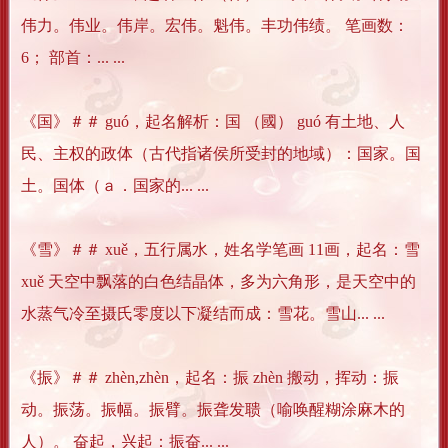
伟力。伟业。伟岸。宏伟。魁伟。丰功伟绩。 笔画数：
6； 部首：... ...
《国》＃＃ guó，起名解析：国 （國） guó 有土地、人
民、主权的政体（古代指诸侯所受封的地域）：国家。国
土。国体（ａ．国家的... ...
《雪》＃＃ xuě，五行属水，姓名学笔画 11画，起名：雪
xuě 天空中飘落的白色结晶体，多为六角形，是天空中的
水蒸气冷至摄氏零度以下凝结而成：雪花。雪山... ...
《振》＃＃ zhèn,zhèn，起名：振 zhèn 搬动，挥动：振
动。振荡。振幅。振臂。振聋发聩（喻唤醒糊涂麻木的
人）。 奋起，兴起：振奋... ...