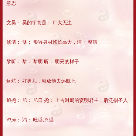
意思
文昊： 昊的字意是： 广大无边
修洁： 修： 形容身材修长高大，洁： 整洁
黎昕： 黎： 黎明 昕： 明亮的样子
远航： 好男儿，就放他去远航吧
旭尧： 旭： 旭日 尧： 上古时期的贤明君主，后泛指圣人
鸿涛： 鸿： 旺盛,兴盛