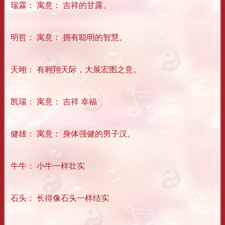
瑞霖： 寓意： 吉祥的甘露。
明哲： 寓意： 拥有聪明的智慧。
天翊： 有翱翔天际，大展宏图之意。
凯瑞： 寓意： 吉祥 幸福
健雄： 寓意： 身体强健的男子汉。
牛牛： 小牛一样壮实
石头： 长得像石头一样结实