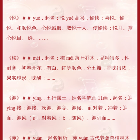
《悦》＃＃ yuè，起名：悦 yuè 高兴，愉快：喜悦。愉
悦。和颜悦色。心悦诚服。取悦于人。 使愉快：悦耳。赏
心悦目。 姓。 ... ...
《梅》＃＃ méi，起名：梅 méi 落叶乔木，品种很多，性
耐寒，初春开花，有白、红等颜色，分五瓣，香味很浓，
果实球形，味酸：... ...
《迎》＃＃ yíng，五行属土，姓名学笔画 11画，起名：迎
yíng 接：迎接。欢迎。迎宾。迎候。 面对着，冲着：迎
面。迎风（ａ．对着风；ｂ．随风）。迎刃而... ...
《苑》＃＃ yuàn，起名解析：苑 yuàn 古代养禽兽植林木