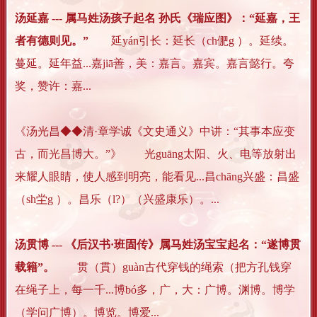
汤延嘉 --- 属马姓汤孩子起名 孙氏《瑞应图》：“延嘉，王
者有德则见。”
延yán引长：延长（ch俷g ）。延续。
蔓延。延年益...嘉jiā善，美：嘉言。嘉宾。嘉言懿行。夸
奖，赞许：嘉...
《汤光昌◆◆清·章学诚《文史通义》中讲：“其事本应变
古，而光昌博大。”》 光guāng太阳、火、电等放射出
来耀人眼睛，使人感到明亮，能看见...昌chāng兴盛：昌盛
（sh坣g ）。昌乐（l?）（兴盛康乐）。...
汤贯博 --- 《后汉书·班固传》属马姓汤宝宝起名：“遂博贯
载籍”。
贯（貫）guàn古代穿钱的绳索（把方孔钱穿
在绳子上，每一千...博bó多，广，大：广博。渊博。博学
（学问广博）。博览。博爱...