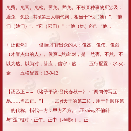
免费。免官。免检。罢免。豁免。不被某种事物所涉及：
避免。免疫...其qí第三人物代词，相当于“他（她）”、“他
们（她们）”、“它（它们）”；“他（她）的”、“他...
〖汤俊然〗 俊jùn才智出众的人：俊杰。俊伟。俊彦
（才智杰出的人）。俊爽...然rán对，是：然否。不然。不
以为然。以为对，答应，信守：然... 五行配置：水-火-
金 五格配置：13-9-12
【汤乙正→→《诸子平议·吕氏春秋一》：“两句传写互
易……当乙正。”】 乙yǐ天干的第二位，用于作顺序第
二的代称。指代一方：甲方乙方。...正zhèng不偏斜，
与“歪”相对：正午。正中（zh峮g ）。正...