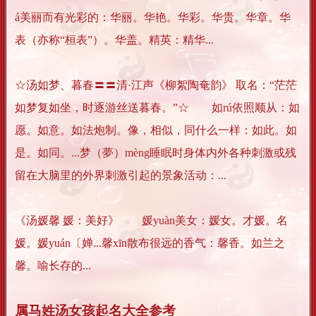
á美丽而有光彩的：华丽。华艳。华彩。华贵。华章。华
表（亦称“桓表”）。华盖。精英：精华...
☆汤如梦、暮春〓〓清·江声《柳絮陶奄韵》 取名：“茫茫
如梦复如坐，时逐游丝送暮春。”☆ 如rú依照顺从：如
愿。如意。如法炮制。像，相似，同什么一样：如此。如
是。如同。...梦（夢）mèng睡眠时身体内外各种刺激或残
留在大脑里的外界刺激引起的景象活动：...
《汤媛馨 媛：美好》 媛yuàn美女：媛女。才媛。名
媛。媛yuán〔婵...馨xīn散布很远的香气：馨香。如兰之
馨。喻长存的...
属马姓汤女孩起名大全参考