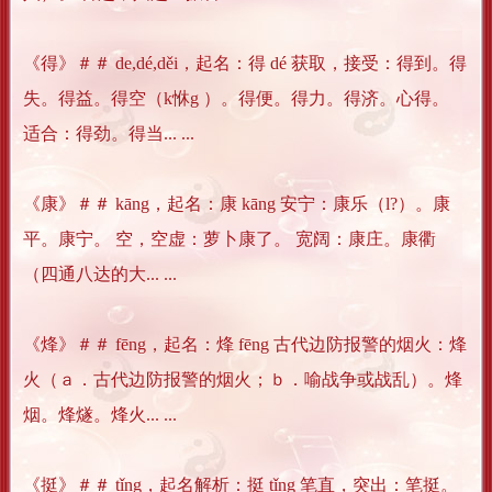
《得》＃＃ de,dé,děi，起名：得 dé 获取，接受：得到。得
失。得益。得空（k恘g ）。得便。得力。得济。心得。
适合：得劲。得当... ...
《康》＃＃ kāng，起名：康 kāng 安宁：康乐（l?）。康
平。康宁。 空，空虚：萝卜康了。 宽阔：康庄。康衢
（四通八达的大... ...
《烽》＃＃ fēng，起名：烽 fēng 古代边防报警的烟火：烽
火（ａ．古代边防报警的烟火；ｂ．喻战争或战乱）。烽
烟。烽燧。烽火... ...
《挺》＃＃ tǐng，起名解析：挺 tǐng 笔直，突出：笔挺。