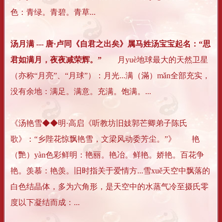
色：青绿。青碧。青草...
汤月满 --- 唐·卢同《自君之出矣》属马姓汤宝宝起名：“思
君如满月，夜夜减荣辉。”
月yuè地球最大的天然卫星
（亦称“月亮”、“月球”）：月光...满（滿）mǎn全部充实，
没有余地：满足。满意。充满。饱满。...
《汤艳雪◆◆明·高启《听教坊旧妓郭芒卿弟子陈氏
歌》：“乡陛花惊飘艳雪，文梁风动委芳尘。”》 艳
（艷）yàn色彩鲜明：艳丽。艳冶。鲜艳。娇艳。百花争
艳。羡慕：艳羡。旧时指关于爱情方...雪xuě天空中飘落的
白色结晶体，多为六角形，是天空中的水蒸气冷至摄氏零
度以下凝结而成：...