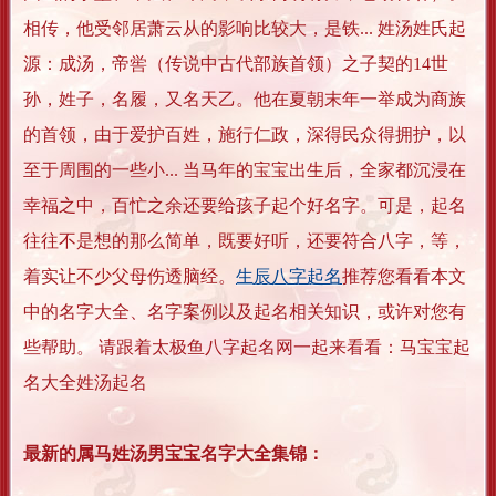
相传，他受邻居萧云从的影响比较大，是铁... 姓汤姓氏起
源：成汤，帝喾（传说中古代部族首领）之子契的14世
孙，姓子，名履，又名天乙。他在夏朝末年一举成为商族
的首领，由于爱护百姓，施行仁政，深得民众得拥护，以
至于周围的一些小... 当马年的宝宝出生后，全家都沉浸在
幸福之中，百忙之余还要给孩子起个好名字。可是，起名
往往不是想的那么简单，既要好听，还要符合八字，等，
着实让不少父母伤透脑经。
生辰八字起名
推荐您看看本文
中的名字大全、名字案例以及起名相关知识，或许对您有
些帮助。 请跟着太极鱼八字起名网一起来看看：马宝宝起
名大全姓汤起名
最新的属马姓汤男宝宝名字大全集锦：