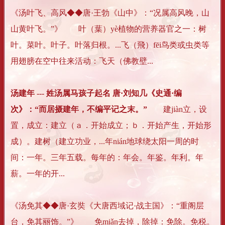
《汤叶飞、高风◆◆唐·王勃《山中》：“况属高风晚，山
山黄叶飞。”》 叶（葉）yè植物的营养器官之一：树
叶。菜叶。叶子。叶落归根。...飞（飛）fēi鸟类或虫类等
用翅膀在空中往来活动：飞天（佛教壁...
汤建年 --- 姓汤属马孩子起名 唐·刘知几《史通·编
次》：“而居摄建年，不编平记之末。”
建jiàn立，设
置，成立：建立（ａ．开始成立；ｂ．开始产生，开始形
成）。建树（建立功业，...年nián地球绕太阳一周的时
间：一年。三年五载。每年的：年会。年鉴。年利。年
薪。一年的开...
《汤免其◆◆唐·玄奘《大唐西域记·战主国》：“重阁层
台，免其丽饰。”》 免miǎn去掉，除掉：免除。免税。