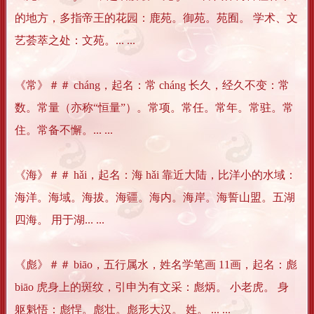
的地方，多指帝王的花园：鹿苑。御苑。苑囿。 学术、文
艺荟萃之处：文苑。... ...
《常》＃＃ cháng，起名：常 cháng 长久，经久不变：常
数。常量（亦称“恒量”）。常项。常任。常年。常驻。常
住。常备不懈。... ...
《海》＃＃ hǎi，起名：海 hǎi 靠近大陆，比洋小的水域：
海洋。海域。海拔。海疆。海内。海岸。海誓山盟。五湖
四海。 用于湖... ...
《彪》＃＃ biāo，五行属水，姓名学笔画 11画，起名：彪
biāo 虎身上的斑纹，引申为有文采：彪炳。 小老虎。 身
躯魁悟：彪悍。彪壮。彪形大汉。 姓。 ... ...