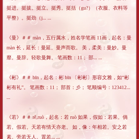
挺进。挺拔。挺立。挺秀。挺括（gu?）（衣服、衣料等
平整）。挺劲（j... ...
《曼》＃＃ màn，五行属水，姓名学笔画 11画，起名：曼
màn 长，延长：曼延。曼声而歌。 美，柔美：曼妙。曼
靡。曼辞。轻歌曼舞。 笔画数：11； 部... ...
《彬》＃＃ bīn，起名：彬 bīn 〔彬彬〕形容文雅，如“彬
彬有礼”。 笔画数：11； 部首：彡； 笔顺编号：123412...
...
《若》＃＃ rě,ruò，起名：若 ruò 如果，假如：若果。倘
若。假若。天若有情天亦老。 如，像：年相若。安之若
素。旁若无人。置若... ...