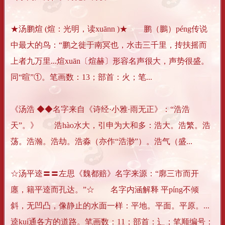
★汤鹏煊 (煊：光明，读xuānn )★ 鹏（鵬）péng传说
中最大的鸟：“鹏之徙于南冥也，水击三千里，抟扶摇而
上者九万里...煊xuān〔煊赫〕形容名声很大，声势很盛。
同“暄”①。笔画数：13；部首：火；笔...
《汤浩 ◆◆名字来自《诗经·小雅·雨无正》：“浩浩
天”。》 浩hào水大，引申为大和多：浩大。浩繁。浩
荡。浩瀚。浩劫。浩淼（亦作“浩渺”）。浩气（盛...
☆汤平逵〓〓左思《魏都赔》名字来源：“廓三市而开
廛，籍平逵而孔达。”☆ 名字内涵解释 平píng不倾
斜，无凹凸，像静止的水面一样：平地。平面。平原。...
逵kuí通各方的道路。笔画数：11；部首：辶；笔顺编号：