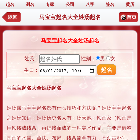
起名
测名
专家
公司
八字
签名
黄历
马宝宝起名大全姓汤起名
马宝宝起名大全姓汤起名
姓氏：
性别：
男
女
生日：
马宝宝起名大全姓汤起名
姓汤属马宝宝起名都有什么技巧和方法呢？姓汤宝宝起名
之姓氏知识：姓汤历史名人有：汤天池：铁画家（铁画是
用铁铸成线条，再焊接而成的一种美术作品。主要是借鉴
国画的水墨、章法、布局，线条简明有力，苍劲古朴）。