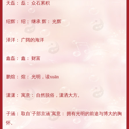
天磊： 磊： 众石累积
绍辉： 绍： 继承 辉： 光辉
泽洋： 广阔的海洋
鑫磊： 鑫： 财富
鹏煊： 煊： 光明，读xuān
潇潇： 寓意： 自然脱俗，潇洒大方。
子涵： 取自`子部京涵`寓意： 拥有光明的前途与博大的胸
怀。