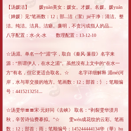
【汤媛洁】 媛yuàn美女：媛女。才媛。名媛。媛yuán
〔婵媛〕见“笔画数：12；部...洁（潔）jié干净：清洁。整
洁。纯洁。洁具。洁癖。廉明，不贪污或指人的品...
八字配置：水-火-水 数理配置：13-12-10
☆汤湄。单名一个“湄”字，取自《秦风·蒹葭》名字来
源：“所谓伊人，在水之湄”。虽然没有上文中的“在水一
方”有名，但它更适合取名。☆ 名字详细解释 湄méi河
岸，水与草交接的地方。笔画数：12；部首：氵；笔顺编
号：4415213251...
☆汤雯华〓〓宋·元好问《去峡》 取名：“剥裂雯华渍月
秋，辛苦诗仙费摹拟。”☆ 雯wén成花纹的云彩。笔画
数：12；部首：雨；笔顺编号：145244444134华（華）hu