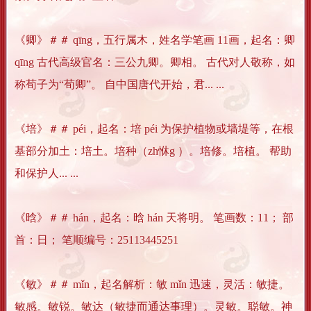
《卿》＃＃ qīng，五行属木，姓名学笔画 11画，起名：卿
qīng 古代高级官名：三公九卿。卿相。 古代对人敬称，如
称荀子为“荀卿”。 自中国唐代开始，君... ...
《培》＃＃ péi，起名：培 péi 为保护植物或墙堤等，在根
基部分加土：培土。培种（zh恘g ）。培修。培植。 帮助
和保护人... ...
《晗》＃＃ hán，起名：晗 hán 天将明。 笔画数：11； 部
首：日； 笔顺编号：25113445251
《敏》＃＃ mǐn，起名解析：敏 mǐn 迅速，灵活：敏捷。
敏感。敏锐。敏达（敏捷而通达事理）。灵敏。聪敏。神