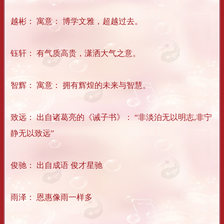
越彬： 寓意： 博学文雅，超越过去。
钰轩： 有气质高贵，潇洒大气之意。
智辉： 寓意： 拥有辉煌的未来与智慧。
致远： 出自诸葛亮的《诫子书》： “非淡泊无以明志,非宁
静无以致远”
俊驰： 出自成语 俊才星驰
雨泽： 恩惠像雨一样多