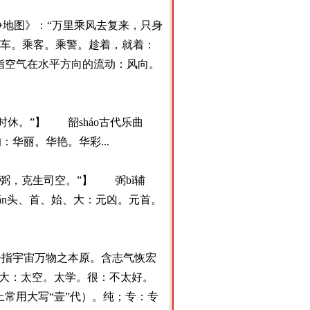
争地图》：“万里乘风去复来，只身
。乘车。乘客。乘警。趁着，就着：
学特指空气在水平方向的流动：风向。
休。”】 韶sháo古代乐曲
：华丽。华艳。华彩...
元弼，克生司空。”】 弼bì辅
uán头、首、始、大：元凶。元首。
一指宇宙万物之本原。含志气恢宏
，大：太空。太学。很：不太好。
上常用大写“壹”代）。纯；专：专