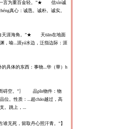
一言为重百金轻。”★ 信xìn诚
héng真心：诚恳。诚朴。诚实。
天涯海角。”★ 天tiān在地面
喻...涯yá水边，泛指边际：涯
的具体的东西：事物...华（華）h
而碍空。”〗 品pǐn物件：物
。性质：...超chāo越过，高
。跳上，...
古谁无死，留取丹心照汗青。”】