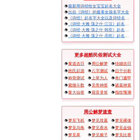
最新用诗经给女宝宝起名大全
出自《诗经》的最美女孩名字大全
《诗经》起名字大全以及诗经名句赏析
《诗经·大雅·荡之什·江汉》起名大全以及赏析
《诗经·大雅·荡之什·韩奕》起名大全以及赏析
《诗经·大雅·荡之什·烝民》起名大全以及赏析
更多超酷民俗测试大全
黄道吉日
周公解梦
结婚吉日
姓氏起源
八字测试
日干分析
称骨测试
上辈为人
奇门遁甲
紫微斗数
关帝神签
诸葛神算
黄大仙签
观音灵签
指纹预测
周公解梦速查
梦见飞机
梦见坟墓
梦见裸体
梦见乌龟
梦见香水
梦见金钱
梦见草
梦见猴子
梦见比赛