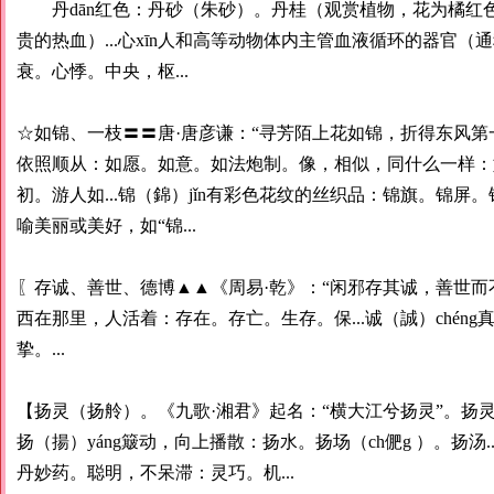
丹dān红色：丹砂（朱砂）。丹桂（观赏植物，花为橘红
贵的热血）...心xīn人和高等动物体内主管血液循环的器官（
衰。心悸。中央，枢...
☆如锦、一枝〓〓唐·唐彦谦：“寻芳陌上花如锦，折得东风第
依照顺从：如愿。如意。如法炮制。像，相似，同什么一样：
初。游人如...锦（錦）jǐn有彩色花纹的丝织品：锦旗。锦
喻美丽或美好，如“锦...
〖存诚、善世、德博▲▲《周易·乾》：“闲邪存其诚，善世而
西在那里，人活着：存在。存亡。生存。保...诚（誠）chén
挚。...
【扬灵（扬舲）。《九歌·湘君》起名：“横大江兮扬灵”
扬（揚）yáng簸动，向上播散：扬水。扬场（ch俷g ）。扬汤..
丹妙药。聪明，不呆滞：灵巧。机...