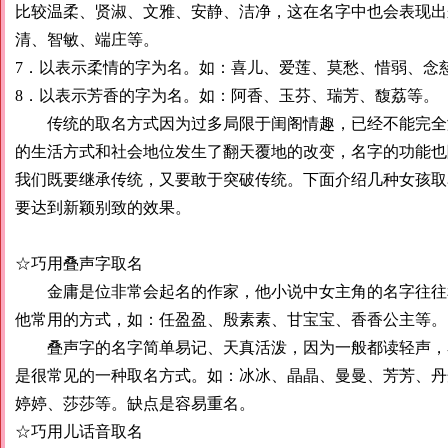
比较温柔、贤淑、文雅、安静、洁净，这在名字中也会表现出
清、智敏、端庄等。
7．以表示柔情的字为名。如：喜儿、爱莲、莫愁、惜弱、念
8．以表示芳香的字为名。如：阿香、玉芬、瑞芳、馥荔等。
传统的取名方式因为过多局限于闺阁情趣，已经不能完全
的生活方式和社会地位发生了翻天覆地的改变，名字的功能也
我们既要继承传统，又要敢于突破传统。下面介绍几种女孩取
要达到新颖别致的效果。
☆巧用叠声字取名
金庸是位非常会起名的作家，他小说中女主角的名字往往
他常用的方式，如：任盈盈、殷素素、甘宝宝、香香公主等。
叠声字的名字简单易记、天真活泼，因为一般都读轻声，
是很常见的一种取名方式。如：冰冰、晶晶、曼曼、芳芳、丹
婷婷、莎莎等。缺点是容易重名。
☆巧用儿话音取名