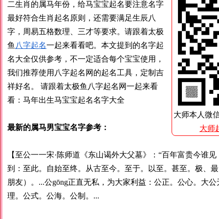
二生肖的属马年份，给马宝宝起名要注意名字
最好符合生肖起名原则，还需要满足生辰八
字，周易五格数理、三才等要求。请跟着太极
鱼
八字起名
一起来看看吧。本文提到的名字起
名大全仅供参考，不一定适合每个宝宝使用，
我们推荐使用八字起名网的起名工具，定制吉
祥好名。 请跟着太极鱼八字起名网一起来看
看：马年出生马宝宝起名名字大全
大师本人微
最新的属马男宝宝名字参考：
大师
【至公一一宋·陈师道《东山谒外大父墓》：“百年富贵今谁见
到：至此。自始至终。从古至今。至于。以至。甚至。极、最
朋友）。...公gōng正直无私，为大家利益：公正。公心。
理。公式。公海。公制。...