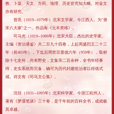
教、卜筮、天文、方药、地理、历史皆究知大略。对金文
亦有研究。
曾巩（1019--1079年）北宋文学家。今江西人。为"唐
宋八大家"之一。作品有《元丰类移》。
司马光（1019--1086年）北宋大臣，杰出的史学家。
主编《资治通鉴》共二百九十四卷，上起周盛烈王二十三
年（前403年），下迄后周世宗显德六年（959年），取材
除十七史外，尚有野史，文集等二百余种，全书年经事
纬，史实系统而完备，确可为历代封建统治者以得借式
戒。诗文有《司马文公集》。
沈括（1031--1095年）北宋科学家。今浙江杭州人，
著有《梦溪笔谈》三十卷，是千年前的百科全书，成就极
其卓越。