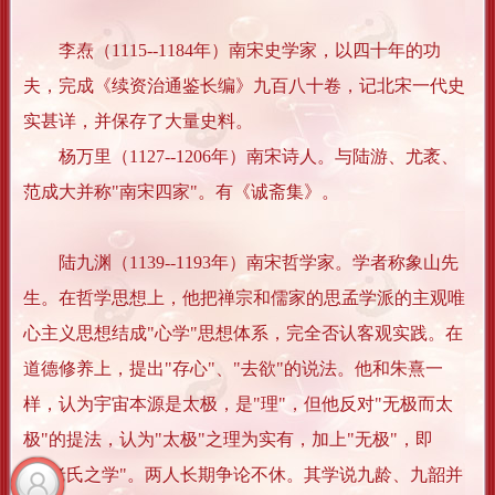
李焘（1115--1184年）南宋史学家，以四十年的功
夫，完成《续资治通鉴长编》九百八十卷，记北宋一代史
实甚详，并保存了大量史料。
杨万里（1127--1206年）南宋诗人。与陆游、尤袤、
范成大并称"南宋四家"。有《诚斋集》。
陆九渊（1139--1193年）南宋哲学家。学者称象山先
生。在哲学思想上，他把禅宗和儒家的思孟学派的主观唯
心主义思想结成"心学"思想体系，完全否认客观实践。在
道德修养上，提出"存心"、"去欲"的说法。他和朱熹一
样，认为宇宙本源是太极，是"理"，但他反对"无极而太
极"的提法，认为"太极"之理为实有，加上"无极"，即
成"老氏之学"。两人长期争论不休。其学说九龄、九韶并