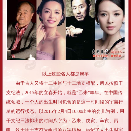
以上这些名人都是属羊
由于古人又将十二生肖与十二地支相配，所以按照干
支纪法，2015年的立春开始，就是“乙未”羊年。在中国传
统领域，一个人的出生时间包含的是这一时间段的宇宙行
星的运行状态。以2015年2月4日16:00出生的婴儿为例，用
干支纪日法排出的时间八字为：乙未、戊寅、辛亥、丙
申。这个用干支符号组成的八字结构，标记了人出生时宇