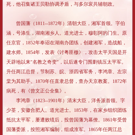
死，他召集诸王贝勒协调矛盾，与多尔衮共辅朝政。
曾国藩（1811--1872年）清朝大臣，湘军首领。字伯
涵，号涤生，湖南湘乡人。道光进士，穆彰阿的门生。原
任京官，1852年奉诏在湖南办团练，创建湘军，造战船，
建水师。1854年，发表《讨粤匪檄》，攻击太平天国是开
天辟地以来"名教之奇变"，以后遂专门围剿镇压太平军。
升任两江总督，节制苏、皖、浙四省军务，李鸿章、左宗
棠为其助手。1870年任直隶总督，查办天京教案。1872年
病死，有《曾文正公全集》。
李鸿章（1823--1901年）清末大臣，洋务派首领。字
少荃，安徽合肥人。道光进士。1853年，在家乡组织团练
抵抗太平军，屡遭败绩后，投曾国藩为幕僚。1861年受曾
国藩委派，按照湘军编制，组成淮军。1865年任两江总