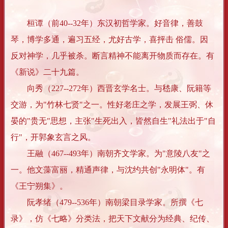
桓谭（前40--32年）东汉初哲学家。好音律，善鼓
琴，博学多通，遍习五经，尤好古学，喜抨击 俗儒。因
反对神学，几乎被杀。断言精神不能离开物质而存在。有
《新说》二十九篇。
向秀（227--272年）西晋玄学名士。与嵇康、阮籍等
交游，为"竹林七贤"之一。性好老庄之学，发展王弼、休
晏的"贵无"思想，主张"生死出入，皆然自生"礼法出于"自
行"，开郭象玄言之风。
王融（467--493年）南朝齐文学家。为"意陵八友"之
一。他文藻富丽，精通声律，与沈约共创"永明体"。有
《王宁朔集》。
阮孝绪（479--536年）南朝梁目录学家。所撰《七
录》，仿《七略》分类法，把天下文献分为经典、纪传、