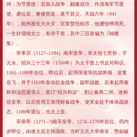
州，为节度使，后加入战争，颇建战功，作清海军节度
使。袭位后，奢侈营造，甚于其父。天福六年（941
年），杭州发生大火灾，宫室焚毁殆尽，他遭惊悸而死。
一生好儒纳文士，有诗千首，其中三百首编为《锦楼
集》。
宋孝宗（1127--1194）南宋皇帝，宋太祖七世孙，字
元永。绍兴三十三年（1160年）为太子曾上书反对和议。
1162--1189年在位，即位后，起用张浚等抗战将领，追复
岳飞，并于1163年发动抗金战争，旋即战败。后来起用秦
柃和汤思退等人，签订"绍兴和议"，割让秦商二州。改称
侄皇帝。以后曾用王淮理财备战争。使宋金处于体休战状
态。1189年退位，当太上皇。
宋恭帝（1271--?)南宋皇帝。1274--1276年在位。四内
岁即位，由谢太后主持国政。当时元兵大举南攻，势如破