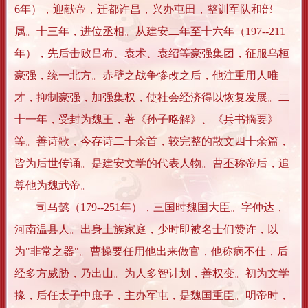
6年），迎献帝，迁都许昌，兴办屯田，整训军队和部
属。十三年，进位丞相。从建安二年至十六年（197--211
年），先后击败吕布、袁术、袁绍等豪强集团，征服乌桓
豪强，统一北方。赤壁之战争惨改之后，他注重用人唯
才，抑制豪强，加强集权，使社会经济得以恢复发展。二
十一年，受封为魏王，著《孙子略解》、《兵书摘要》
等。善诗歌，今存诗二十余首，较完整的散文四十余篇，
皆为后世传诵。是建安文学的代表人物。曹丕称帝后，追
尊他为魏武帝。
司马懿（179--251年），三国时魏国大臣。字仲达，
河南温县人。出身土族家庭，少时即被名士们赞许，以
为"非常之器"。曹操要任用他出来做官，他称病不仕，后
经多方威胁，乃出山。为人多智计划，善权变。初为文学
掾，后任太子中庶子，主办军屯，是魏国重臣。明帝时，