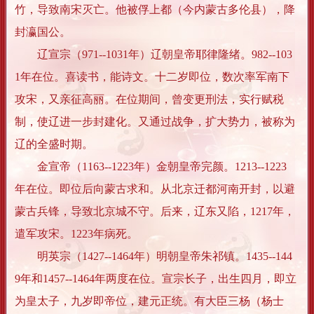
竹，导致南宋灭亡。他被俘上都（今内蒙古多伦县），降
封瀛国公。
辽宣宗（971--1031年）辽朝皇帝耶律隆绪。982--103
1年在位。喜读书，能诗文。十二岁即位，数次率军南下
攻宋，又亲征高丽。在位期间，曾变更刑法，实行赋税
制，使辽进一步封建化。又通过战争，扩大势力，被称为
辽的全盛时期。
金宣帝（1163--1223年）金朝皇帝完颜。1213--1223
年在位。即位后向蒙古求和。从北京迁都河南开封，以避
蒙古兵锋，导致北京城不守。后来，辽东又陷，1217年，
遣军攻宋。1223年病死。
明英宗（1427--1464年）明朝皇帝朱祁镇。1435--144
9年和1457--1464年两度在位。宣宗长子，出生四月，即立
为皇太子，九岁即帝位，建元正统。有大臣三杨（杨士