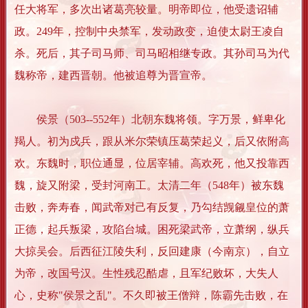
任大将军，多次出诸葛亮较量。明帝即位，他受遗诏辅
政。249年，控制中央禁军，发动政变，迫使太尉王凌自
杀。死后，其子司马师、司马昭相继专政。其孙司马为代
魏称帝，建西晋朝。他被追尊为晋宣帝。
侯景（503--552年）北朝东魏将领。字万景，鲜卑化
羯人。初为戍兵，跟从米尔荣镇压葛荣起义，后又依附高
欢。东魏时，职位通显，位居宰辅。高欢死，他又投靠西
魏，旋又附梁，受封河南工。太清二年（548年）被东魏
击败，奔寿春，闻武帝对己有反复，乃勾结觊觎皇位的萧
正德，起兵叛梁，攻陷台城。困死梁武帝，立萧纲，纵兵
大掠吴会。后西征江陵失利，反回建康（今南京），自立
为帝，改国号汉。生性残忍酷虐，且军纪败坏，大失人
心，史称"侯景之乱"。不久即被王僧辩，陈霸先击败，在