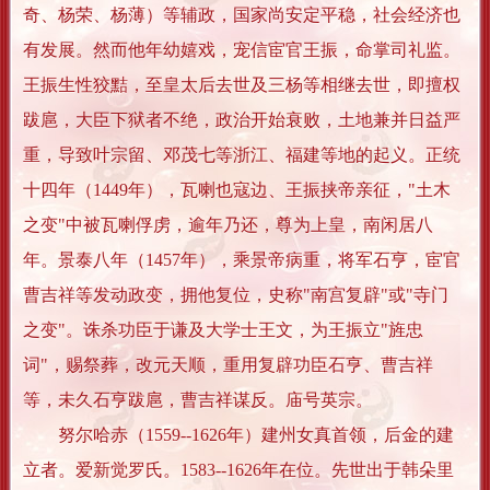
奇、杨荣、杨薄）等辅政，国家尚安定平稳，社会经济也
有发展。然而他年幼嬉戏，宠信宦官王振，命掌司礼监。
王振生性狡黠，至皇太后去世及三杨等相继去世，即擅权
跋扈，大臣下狱者不绝，政治开始衰败，土地兼并日益严
重，导致叶宗留、邓茂七等浙江、福建等地的起义。正统
十四年（1449年），瓦喇也寇边、王振挟帝亲征，"土木
之变"中被瓦喇俘虏，逾年乃还，尊为上皇，南闲居八
年。景泰八年（1457年），乘景帝病重，将军石亨，宦官
曹吉祥等发动政变，拥他复位，史称"南宫复辟"或"寺门
之变"。诛杀功臣于谦及大学士王文，为王振立"旌忠
词"，赐祭葬，改元天顺，重用复辟功臣石亨、曹吉祥
等，未久石亨跋扈，曹吉祥谋反。庙号英宗。
努尔哈赤（1559--1626年）建州女真首领，后金的建
立者。爱新觉罗氏。1583--1626年在位。先世出于韩朵里