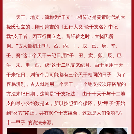
天干、地支，简称为“干支”，相传这是黄帝时代的大
挠氏创立的，隋朝箫吉的《五行大义·论干支名》中记
载“支干者，因五行而立之。昔轩辕之时，大挠氏所
创。”古人最初用“甲、乙、丙、丁、戊、己、庚、辛、
壬、癸”这十个天干来纪日;用“子、丑、寅、卯、辰、巳、
午、未、申、酉、戌”这十二地支来纪月。由于单用十天
干来纪日，则每个月可能都有三个天干相同的日子，为了
容易辨别，古人就是用一个天干、一个地支按次序搭配的
方法来纪日期，这就是“干支纪法”。由于十天干与十二地
支的最小公约数是60，所以按照组合循环，从“甲子”开始
到“癸亥”终止，共有60个干支组合，这就是人们俗称“六
十一甲子”的说法来源。