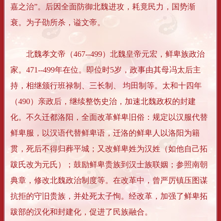
嘉之治”。后因全面防御北魏进攻，耗竟民力，国势渐
衰。为子劭所杀，谥文帝。
北魏孝文帝（467--499）北魏皇帝元宏，鲜卑族政治
家。471--499年在位。即位时5岁，政事由其母冯太后主
持，相继颁行班禄制、三长制、 均田制等。太和十四年
（490）亲政后，继续整饬史治，加速北魏政权的封建
化。不久迁都洛阳，全面改革鲜卑旧俗：规定以汉服代替
鲜卑服，以汉语代替鲜卑语，迁洛的鲜卑人以洛阳为籍
贯，死后不得归葬平城；又改鲜卑姓为汉姓（如他自己拓
跋氏改为元氏）；鼓励鲜卑贵族到汉士族联姻；参照南朝
典章，修改北魏政治制度等。在改革中，曾严厉镇压图谋
抗拒的守旧贵族，并处死太子恂。经改革，加强了鲜卑拓
跋部的汉化和封建化，促进了民族融合。