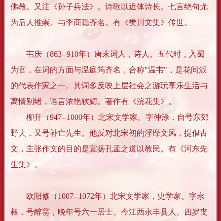
佛教。又注《孙子兵法》。诗歌以近体诗长。七言绝句尤
为后人推崇。与李商隐齐名。有《樊川文集》传世。
韦庆（863--910年）唐末词人，诗人。五代时，入蜀
为官，在词的方面与温庭筠齐名，合称"温韦"，是花间派
的代表作家之一。其词多反映上层社会之游玩享乐生活与
离情别绪，语言浓艳软媚。著作有《浣花集》。
柳开（947--1000年）北宋文学家。字仲涂，自号东郊
野夫，又号补亡先生。他反对北宋初的浮靡文风，提倡古
文，主张作文的目的是宣扬孔孟之道以教民。有《河东先
生集》。
欧阳修（1007--1072年）北宋文学家，史学家。字永
叔，号醉翁，晚年号六一居士。今江西永丰县人。四岁丧