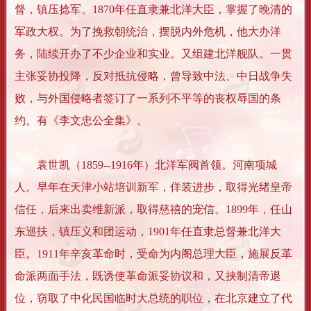
督，镇压捻军。1870年任直隶兼北洋大臣，掌握了晚清的
军政大权。为了挽救朝统治，摆脱内外危机，他大办洋
务，陆续开办了不少企业和实业。又组建北洋舰队。一贯
主张妥协投降，反对抵抗侵略，曾导致中法、中日战争失
败，与外国侵略者签订了一系列不平等的丧权辱国的条
约。有《李文忠公全集》。
袁世凯（1859--1916年）北洋军阀首领。河南项城
人。早年在天津小站培训新军，佯装进步，取得光绪皇帝
信任，后来出卖维新派，取得慈禧的宠信。1899年，任山
东巡扶，镇压义和团运动，1901年任直隶总督兼北洋大
臣。1911年辛亥革命时，受命为内阁总理大臣，施展反革
命派两面手法，既诱使革命派妥协议和，又挟制清帝退
位，窃取了中化民国临时大总统的职位，在北京建立了代