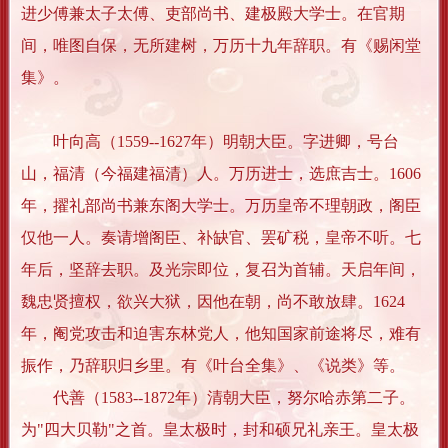
进少傅兼太子太傅、吏部尚书、建极殿大学士。在官期
间，唯图自保，无所建树，万历十九年辞职。有《赐闲堂
集》。
叶向高（1559--1627年）明朝大臣。字进卿，号台
山，福清（今福建福清）人。万历进士，选庶吉士。1606
年，擢礼部尚书兼东阁大学士。万历皇帝不理朝政，阁臣
仅他一人。奏请增阁臣、补缺官、罢矿税，皇帝不听。七
年后，坚辞去职。及光宗即位，复召为首辅。天启年间，
魏忠贤擅权，欲兴大狱，因他在朝，尚不敢放肆。1624
年，阉党攻击和迫害东林党人，他知国家前途将尽，难有
振作，乃辞职归乡里。有《叶台全集》、《说类》等。
代善（1583--1872年）清朝大臣，努尔哈赤第二子。
为"四大贝勒"之首。皇太极时，封和硕兄礼亲王。皇太极