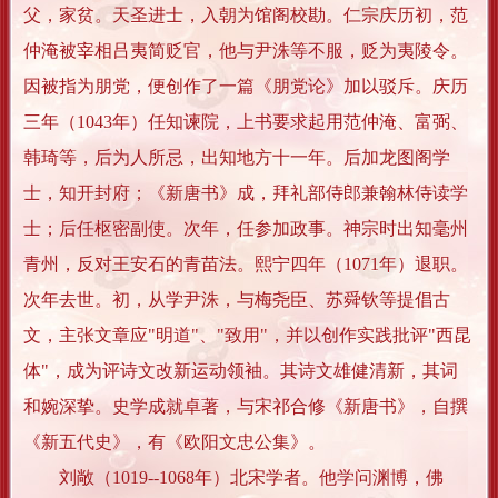
父，家贫。天圣进士，入朝为馆阁校勘。仁宗庆历初，范
仲淹被宰相吕夷简贬官，他与尹洙等不服，贬为夷陵令。
因被指为朋党，便创作了一篇《朋党论》加以驳斥。庆历
三年（1043年）任知谏院，上书要求起用范仲淹、富弼、
韩琦等，后为人所忌，出知地方十一年。后加龙图阁学
士，知开封府；《新唐书》成，拜礼部侍郎兼翰林侍读学
士；后任枢密副使。次年，任参加政事。神宗时出知毫州
青州，反对王安石的青苗法。熙宁四年（1071年）退职。
次年去世。初，从学尹洙，与梅尧臣、苏舜钦等提倡古
文，主张文章应"明道"、"致用"，并以创作实践批评"西昆
体"，成为评诗文改新运动领袖。其诗文雄健清新，其词
和婉深挚。史学成就卓著，与宋祁合修《新唐书》，自撰
《新五代史》，有《欧阳文忠公集》。
刘敞（1019--1068年）北宋学者。他学问渊博，佛