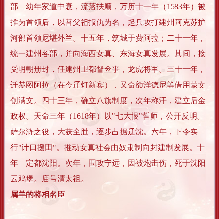
部，幼年家道中衰，流落扶顺，万历十一年（1583年）被
推为首领后，以替父祖报仇为名，起兵攻打建州阿克苏护
河部首领尼堪外兰。十五年，筑城于费阿拉；二十一年，
统一建州各部，并向海西女真、东海女真发展。其间，接
受明朝册封，任建州卫都督佥事，龙虎将军。三十一年，
迁赫图阿拉（在今辽灯新宾），又命额洋德尼等借用蒙文
创满文。四十三年，确立八旗制度，次年称汗，建立后金
政权。天命三年（1618年）以"七大恨"誓师，公开反明。
萨尔浒之役，大获全胜，逐步占据辽沈。六年，下令实
行"计口援田"。推动女真社会由奴隶制向封建制发展。十
年，定都沈阳。次年，围攻宁远，因被炮击伤，死于沈阳
云鸡堡。庙号清太祖。
属羊的将相名臣