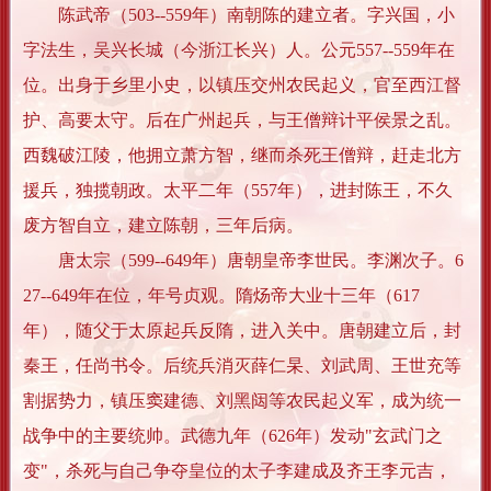
陈武帝（503--559年）南朝陈的建立者。字兴国，小
字法生，吴兴长城（今浙江长兴）人。公元557--559年在
位。出身于乡里小史，以镇压交州农民起义，官至西江督
护、高要太守。后在广州起兵，与王僧辩计平侯景之乱。
西魏破江陵，他拥立萧方智，继而杀死王僧辩，赶走北方
援兵，独揽朝政。太平二年（557年），进封陈王，不久
废方智自立，建立陈朝，三年后病。
唐太宗（599--649年）唐朝皇帝李世民。李渊次子。6
27--649年在位，年号贞观。隋炀帝大业十三年（617
年），随父于太原起兵反隋，进入关中。唐朝建立后，封
秦王，任尚书令。后统兵消灭薛仁杲、刘武周、王世充等
割据势力，镇压窦建德、刘黑闼等农民起义军，成为统一
战争中的主要统帅。武德九年（626年）发动"玄武门之
变"，杀死与自己争夺皇位的太子李建成及齐王李元吉，