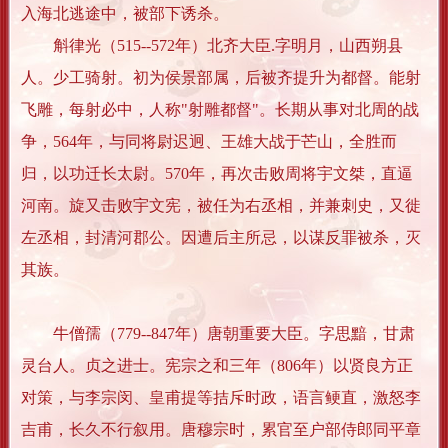
入海北逃途中，被部下诱杀。
斛律光（515--572年）北齐大臣.字明月，山西朔县
人。少工骑射。初为侯景部属，后被齐提升为都督。能射
飞雕，每射必中，人称"射雕都督"。长期从事对北周的战
争，564年，与同将尉迟迥、王雄大战于芒山，全胜而
归，以功迁长太尉。570年，再次击败周将宇文桀，直逼
河南。旋又击败宇文宪，被任为右丞相，并兼刺史，又徙
左丞相，封清河郡公。因遭后主所忌，以谋反罪被杀，灭
其族。
牛僧孺（779--847年）唐朝重要大臣。字思黯，甘肃
灵台人。贞之进士。宪宗之和三年（806年）以贤良方正
对策，与李宗闵、皇甫提等拮斥时政，语言鲠直，激怒李
吉甫，长久不行叙用。唐穆宗时，累官至户部侍郎同平章