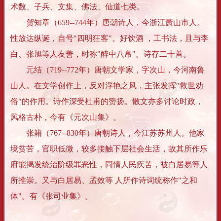
术数、子兵、文集、佛法、仙道七类。
贺知章（659--744年）唐朝诗人，今浙江萧山市人。
性放达纵诞，自号"四明狂客"。好饮酒 ，工书法，且与李
白、张旭等人友善，时称"醉中八帛"。诗存二十首。
元结（719--772年）唐朝文学家，字次山，今河南鲁
山人。在文学创作上，反对浮艳之风，主张发挥"救世劝
俗"的作用。诗作深受杜甫的赞扬。散文亦多讨论时政，
风格古朴，今有《元次山集》。
张籍（767--830年）唐朝诗人，今江苏苏州人。他家
境贫苦，官职低微，较多接触下层社会生活，故其所作乐
府能揭发统治阶级罪恶性，同情人民疾苦，被白居易等人
所推崇。又与白居易、孟效等 人所作诗词统称作"之和
体"。有《张司业集》。