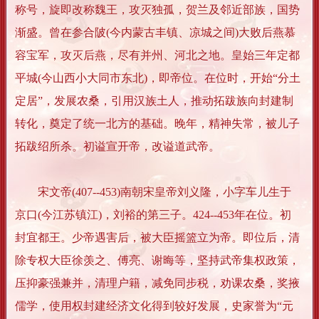
称号，旋即改称魏王，攻灭独孤，贺兰及邻近部族，国势
渐盛。曾在参合陂(今内蒙古丰镇、凉城之间)大败后燕慕
容宝军，攻灭后燕，尽有并州、河北之地。皇始三年定都
平城(今山西小大同市东北)，即帝位。在位时，开始“分土
定居”，发展农桑，引用汉族土人，推动拓跋族向封建制
转化，奠定了统一北方的基础。晚年，精神失常，被儿子
拓跋绍所杀。初谥宣开帝，改谥道武帝。
宋文帝(407--453)南朝宋皇帝刘义隆，小字车儿生于
京口(今江苏镇江)，刘裕的第三子。424--453年在位。初
封宜都王。少帝遇害后，被大臣摇篮立为帝。即位后，清
除专权大臣徐羡之、傅亮、谢晦等，坚持武帝集权政策，
压抑豪强兼并，清理户籍，减免同步税，劝课农桑，奖掖
儒学，使用权封建经济文化得到较好发展，史家誉为“元