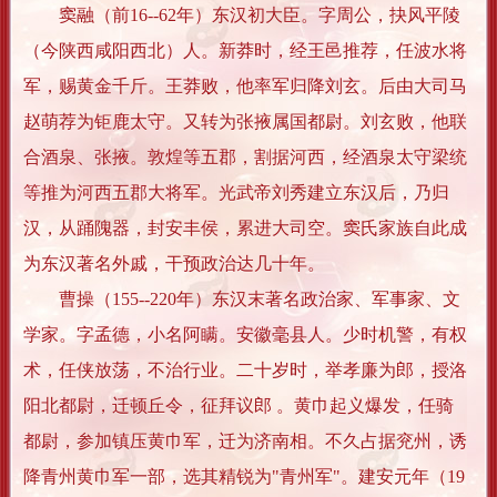
窦融（前16--62年）东汉初大臣。字周公，抉风平陵
（今陕西咸阳西北）人。新莽时，经王邑推荐，任波水将
军，赐黄金千斤。王莽败，他率军归降刘玄。后由大司马
赵萌荐为钜鹿太守。又转为张掖属国都尉。刘玄败，他联
合酒泉、张掖。敦煌等五郡，割据河西，经酒泉太守梁统
等推为河西五郡大将军。光武帝刘秀建立东汉后，乃归
汉，从踊隗器，封安丰侯，累进大司空。窦氏家族自此成
为东汉著名外戚，干预政治达几十年。
曹操（155--220年）东汉末著名政治家、军事家、文
学家。字孟德，小名阿瞒。安徽毫县人。少时机警，有权
术，任侠放荡，不治行业。二十岁时，举孝廉为郎，授洛
阳北都尉，迁顿丘令，征拜议郎 。黄巾起义爆发，任骑
都尉，参加镇压黄巾军，迁为济南相。不久占据兖州，诱
降青州黄巾军一部，选其精锐为"青州军"。建安元年（19