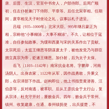
唐、后晋、生汉，官至中书舍人，户部侍郎。后周广顺
初，任左仆射兼门下侍郎、平章等。后任北宋宰相。任期
间，废宰相见天子时坐论之礼，议事以札子进呈。
吕端（935--1000年）北宋大臣。995年继吕蒙正为
相，宗称他"小事糊涂，大事不糊涂"。不久，让相位于寇
准，自任参知政事。为缓和西夏与宋的关系作出了贡献。
太宗死后，太监王继恩等阴谋废太子，被他发觉乃与群臣
拥立真宗为帝，贬遂王继恩。加仆射，后为太子太保。
岳飞（1103--1142年）南宋抗金名将。字鹏举，河南
汤阴人。出身农家，1122年从军，因作战勇敢，升秉义
郎，在宗泽部下作战。赵构即位，他上书指责黄潜善、汪
伯彦等，反对南逃，被革职。后从王彦抗金于太行山，复
从宗泽、杜充守开封，屡败金兵。四年，败金兵于常州、
镇州、收复建康，任通、泰州镇抚使 ，出兵援楚，不