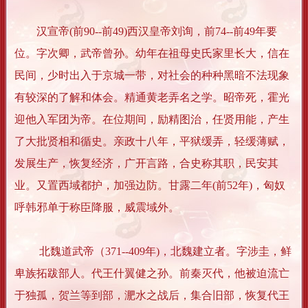
汉宣帝(前90--前49)西汉皇帝刘询，前74--前49年要
位。字次卿，武帝曾孙。幼年在祖母史氏家里长大，信在
民间，少时出入于京城一带，对社会的种种黑暗不法现象
有较深的了解和体会。精通黄老弄名之学。昭帝死，霍光
迎他入军团为帝。在位期间，励精图治，任贤用能，产生
了大批贤相和循史。亲政十八年，平狱缓弄，轻缓薄赋，
发展生产，恢复经济，广开言路，合史称其职，民安其
业。又置西域都护，加强边防。甘露二年(前52年)，匈奴
呼韩邪单于称臣降服，威震域外。
北魏道武帝（371--409年)，北魏建立者。字涉圭，鲜
卑族拓跋部人。代王什翼健之孙。前秦灭代，他被迫流亡
于独孤，贺兰等到部，淝水之战后，集合旧部，恢复代王