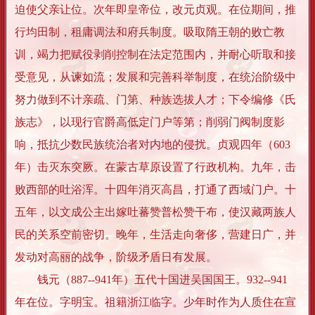
迫使父亲让位。次年即皇帝位，改元贞观。在位期间，推
行均田制，租庸调法和府兵制度。吸取隋王朝的败亡教
训，竭力把赋役剥削控制在法定范围内，并耐心听取和接
受意见，从谏如流；发展和完善科举制度，在统治阶级中
努力做到不计亲疏、门第、种族选拔人才；下令编修《氏
族志》，以现行官爵高低定门户等第；削弱门阀制度影
响，抵抗少数民族统治者对内地的侵扰。贞观四年（603
年）击灭东突厥。在蒙古草原设置了行政机构。九年，击
败西部的吐浴浑。十四年消灭高昌，打通了西域门户。十
五年，以文成公主出嫁吐蕃赞普松赞干布，使汉藏两族人
民的关系空前密切。晚年，生活走向奢侈，营建日广，并
发动对高丽的战争，阶级矛盾日有发展。
钱元（887--941年）五代十国进吴国国王。932--941
年在位。字明宝。祖籍浙江临字。少年时作为人质住在宣