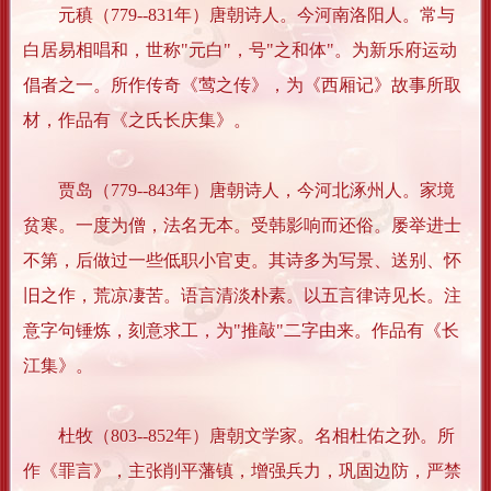
元稹（779--831年）唐朝诗人。今河南洛阳人。常与
白居易相唱和，世称"元白"，号"之和体"。为新乐府运动
倡者之一。所作传奇《莺之传》，为《西厢记》故事所取
材，作品有《之氏长庆集》。
贾岛（779--843年）唐朝诗人，今河北涿州人。家境
贫寒。一度为僧，法名无本。受韩影响而还俗。屡举进士
不第，后做过一些低职小官吏。其诗多为写景、送别、怀
旧之作，荒凉凄苦。语言清淡朴素。以五言律诗见长。注
意字句锤炼，刻意求工，为"推敲"二字由来。作品有《长
江集》。
杜牧（803--852年）唐朝文学家。名相杜佑之孙。所
作《罪言》，主张削平藩镇，增强兵力，巩固边防，严禁