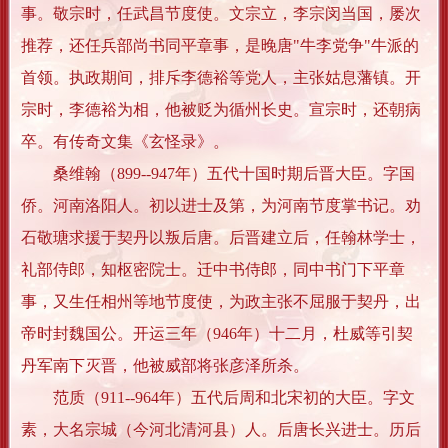
事。敬宗时，任武昌节度使。文宗立，李宗闵当国，屡次
推荐，还任兵部尚书同平章事，是晚唐"牛李党争"牛派的
首领。执政期间，排斥李德裕等党人，主张姑息藩镇。开
宗时，李德裕为相，他被贬为循州长史。宣宗时，还朝病
卒。有传奇文集《玄怪录》。
桑维翰（899--947年）五代十国时期后晋大臣。字国
侨。河南洛阳人。初以进士及第，为河南节度掌书记。劝
石敬瑭求援于契丹以叛后唐。后晋建立后，任翰林学士，
礼部侍郎，知枢密院士。迁中书侍郎，同中书门下平章
事，又生任相州等地节度使，为政主张不屈服于契丹，出
帝时封魏国公。开运三年（946年）十二月，杜威等引契
丹军南下灭晋，他被威部将张彦泽所杀。
范质（911--964年）五代后周和北宋初的大臣。字文
素，大名宗城（今河北清河县）人。后唐长兴进士。历后