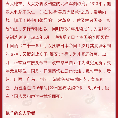
表大地主、大买办阶级利益的北洋军阀政府。1913年，他
派人刺杀宋教仁，并在取得"善后大借款"之后，发动内
战，镇压了孙中山领导的"二次革命"。后又解散国会，篡
改约法，实行专制独裁。同时鼓吹"尊孔读经"，为复辟帝
制制造舆论。1915年5月，他接受了日本帝国的企图灭亡
中国的《二十一条》，以换取日本帝国主义对其复辟帝制
的支持，又策划成立了"筹安会"等，为其复辟效劳。12
月，正式宣布恢复帝制，改中华民国五年为洪宪元所，次
年元旦即位。同月25日因蔡锷在云南发难，反对帝制，贵
州、广西、广东 、浙江、湖南等省先后响应，宣布独
立，乃被迫在1916年3月22日宣布取消帝制。6月6日，他
在全国人民的声讨中忧惧而死。
属羊的文人学者