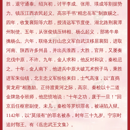
胜，退守通泰。绍兴初，讨平李成、张用、瑛成等割据势
力。镇压江西农民起义。高宗手书"精忠岳军"制旗赐之。
四年，收复襄阳等六郡，授清远军节度使、湖北路荆襄潭
州制使。五年，从张俊镇压钟相、杨么起义 ，部将牛皋
擒杨么。六年，联络太行山忠义军自武汉移居襄阳，进取
河南、陕西许多州县，并出兵淮西，大胜，官拜，又屡奏
北伐中原，不许。九年，金人求和，他反对和议，秦桧忌
之。十年，金人南下，他进兵中原大破兀术拐子马，乘胜
进军朱仙镇，北主忠义军纷纷来归，士气高涨，以"直捣
黄龙府"相激励。正待渡黄河之际，高宗、秦桧以十二道
金牌急令班师，他悲愤地说："十年之功，废于一旦！"回
京后任枢密副使。未几，秦桧等罗织罪名，被诬陷入狱。
1142年，以"莫须有"的罪名被杀，时年三十九岁。宁宗时
追封鄂王。有《岳忠武王文集》。