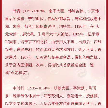
韩胄（1151-1207年）南宋大臣。韩琦曾孙，宁宗韩
皇后的叔祖。宁宗即位，任枢密都承旨，与宰相赵汝愚不
和。朱熹、彭龟年因指责过他，均得罪。1196年，兴"庆
元党禁"，赵汝愚、朱熹等六十人被陷。1205年，伍平章
军国事，请宁宗下诏北伐，由于用人不当，出师后，西线
叛变，东线失利，转而采取妥协求和方针。金人不肯，再
次用兵。1207年，史弥远与杨皇后密谋，乘其入朝之机，
杀于宫内玉津园。次年，劈棺取其首极函送金廷，遂
成"嘉定和议"。
申时行（1535--1614年）明朝大臣。字汝默，号瑶
泉，晚年号休休居士，江苏苏州人。嘉靖进士，授修撰。
以文学受知张居正。万历六年任左侍郎兼东阁大学士，再