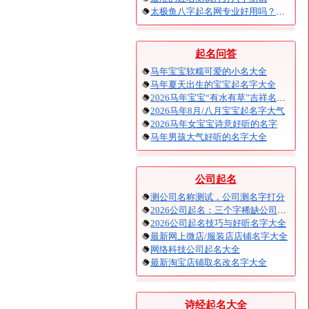
太极鱼八字起名网专业好用吗？太极鱼起名怎么样？
起名问答
马年宝宝软糯可爱的小名大全
马年夏天出生的宝宝起名字大全
2026马年宝宝“有水有草”吉祥名字大全
2026马年8月/八月宝宝起名字大气
2026马年女宝宝诗意好听的名字
马年男孩大气好听的名字大全
公司起名
测公司名称测试，公司测名字打分
2026公司起名：三个字稀缺公司名大全
2026公司起名技巧与好听名字大全
最新网上微店/服装店店铺名字大全
网络科技公司起名大全
最新淘宝店铺取名改名字大全
诗经起名大全