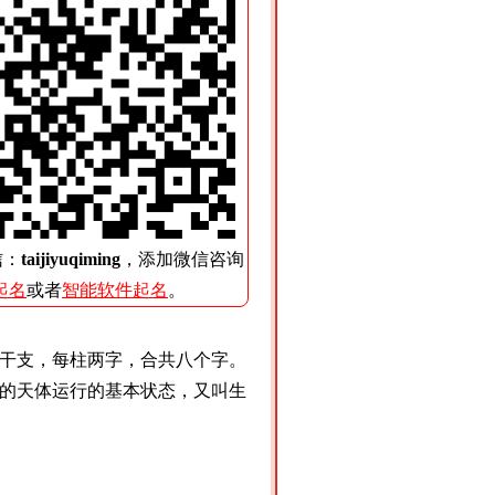
信：
taijiyuqiming
，添加微信咨询
起名
或者
智能软件起名
。
干支，每柱两字，合共八个字。
的天体运行的基本状态，又叫生