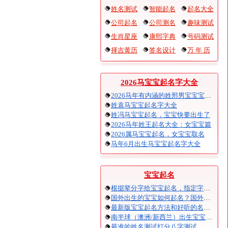
姓名测试
智能起名
起名大全
公司起名
公司测名
趣味测试
生肖星座
康熙字典
号码测试
择吉黄历
签名设计
万 年 历
2026马宝宝起名字大全
2026马年有内涵的姓邢男宝宝宝起名
姓袁马宝宝起名字大全
姓冯马宝宝起名，宝宝快要出生了
2026马年姓王起名大全：女宝宝篇
2026属马宝宝起名，女宝宝取名
马年6月出生马宝宝起名字大全
宝宝起名
根据辈分字给宝宝起名，指定字宝宝起名大全
国外出生的宝宝如何起名？国外出生宝宝八字起名时间怎么算？
最新版宝宝起名方法和好听的名字精选
南半球（澳洲/新西兰）出生宝宝五行八字起名以及时间推算
最准的姓名测试打分八字测试