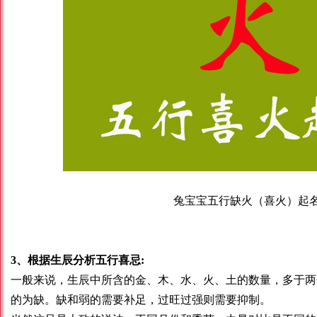
兔宝宝五行缺火（喜火）起
3、根据生辰分析五行喜忌:
一般来说，生辰中所含的金、木、水、火、土的数量，多于两个
的为缺。缺和弱的需要补足，过旺过强则需要抑制。