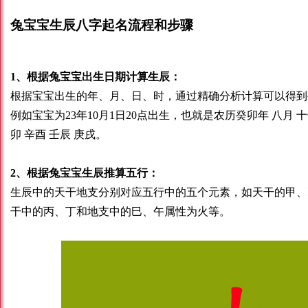
兔宝宝生辰八字起名流程和步骤
1、根据兔宝宝出生日期计算生辰：
根据宝宝出生的年、月、日、时，通过精确分析计算可以得到
例如宝宝为23年10月1日20点出生，也就是农历癸卯年 八月
卯 辛酉 壬辰 庚戌。
2、根据兔宝宝生辰推算五行：
生辰中的天干地支分别对应五行中的五个元素，如天干的甲、
干中的丙、丁和地支中的巳、午属性为火等。