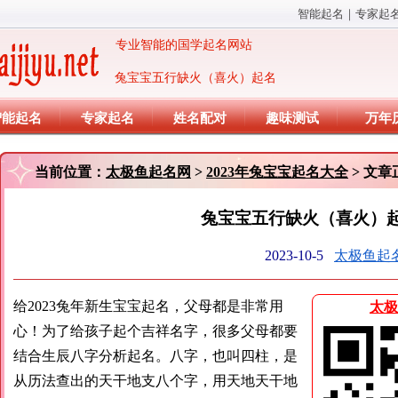
智能起名
｜
专家起
专业智能的国学起名网站
兔宝宝五行缺火（喜火）起名
智能起名
专家起名
姓名配对
趣味测试
万年
当前位置：
太极鱼起名网
>
2023年兔宝宝起名大全
> 文章
兔宝宝五行缺火（喜火）
2023-10-5
太极鱼起
给2023兔年新生宝宝起名，父母都是非常用
太极
心！为了给孩子起个吉祥名字，很多父母都要
结合生辰八字分析起名。八字，也叫四柱，是
从历法查出的天干地支八个字，用天地天干地