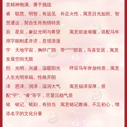
意精神饱满、勇于挑战
睿
聪慧、明智，有远见
补足火性，寓意目光如炬、智
慧通达，契合生肖热情特质
辰
星辰，象征光明与希望
寓意前途璀璨，搭配马年
用字能刚柔并济，意境浪漫
宇
天地宇宙，胸怀广阔
带“宀”部首，马喜安居，寓意
发展空间无限
熙
光明、兴盛，温暖阳光
呼应马年奔放特质，寓意
人生光明幸福、性格开朗
泽
恩泽、润泽，温润大气
寓意福泽深厚，搭
配“宇”、“睿”等字，尽显沉稳气质
铭
铭记、铭刻，有担当
寓意铭记教诲、不忘初心，增
添名字的文化分量