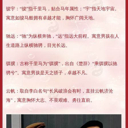
骏宇：“骏”指千里马，贴合马年属性；“宇”指天地宇宙。
寓意如骏马般拥有卓越才能，胸怀广阔天地。
驰远：“驰”为纵横奔驰，“远”指远大前程。寓意男孩在人
生道路上纵横驰骋，目光长远。
骐骥：古称千里马为“骐骥”，出自《楚辞》“乘骐骥以驰
骋兮”。寓意男孩是天之骄子，卓越不凡。
云帆：取自李白名句“长风破浪会有时，直挂云帆济沧
海”，寓意胸怀大志、不畏艰难、勇往直前。