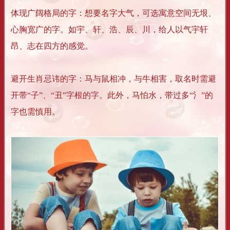
体现广阔格局的字：想要名字大气，可选寓意空间无垠、
心胸宽广的字。如宇、轩、浩、辰、川，给人以气宇轩
昂、志在四方的感觉。
避开生肖忌讳的字：马与鼠相冲，与牛相害，取名时需避
开带“子”、“丑”字根的字。此外，马怕水，带过多“氵”的
字也需慎用。