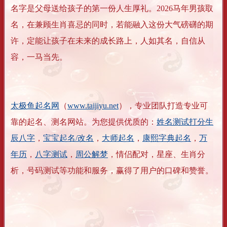
名字是父母送给孩子的第一份人生厚礼。2026马年男孩取
名，在兼顾生肖喜忌的同时，若能融入这份大气磅礴的期
许，定能让孩子在未来的成长路上，人如其名，自信从
容，一马当先。
太极鱼起名网
（
www.taijiyu.net
），专业团队打造专业可
靠的起名、测名网站。为您提供优质的：
姓名测试打分生
辰八字
，
宝宝起名/改名
，
大师起名
，
康熙字典起名
，
万
年历
，
八字测试
，
周公解梦
，情侣配对，星座、生肖分
析，号码测试等功能和服务，赢得了用户的口碑和赞誉。