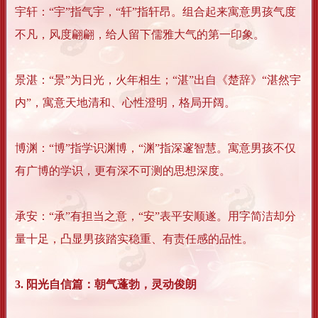
宇轩：“宇”指气宇，“轩”指轩昂。组合起来寓意男孩气度
不凡，风度翩翩，给人留下儒雅大气的第一印象。
景湛：“景”为日光，火年相生；“湛”出自《楚辞》“湛然宇
内”，寓意天地清和、心性澄明，格局开阔。
博渊：“博”指学识渊博，“渊”指深邃智慧。寓意男孩不仅
有广博的学识，更有深不可测的思想深度。
承安：“承”有担当之意，“安”表平安顺遂。用字简洁却分
量十足，凸显男孩踏实稳重、有责任感的品性。
3. 阳光自信篇：朝气蓬勃，灵动俊朗