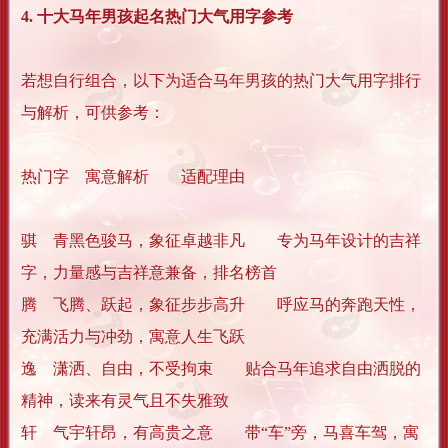
4. 十大马年男孩起名热门大气用字参考
若想自行组合，以下为适合马年男孩的热门大气用字排行
与解析，可供参考：
热门字
寓意解析
适配理由
骐
青黑色骏马，象征卓越非凡
专为马年设计的吉祥
字，力量感与吉祥意兼备，排名榜首
腾
飞腾、跃起，象征步步高升
呼应马的奔跑天性，
充满活力与冲劲，寓意人生飞跃
逸
潇洒、自由，不受拘束
贴合马年追求自由洒脱的
精神，读来有灵气且不失雅致
轩
气宇轩昂，有高贵之意
带“车”旁，马喜车驾，寓