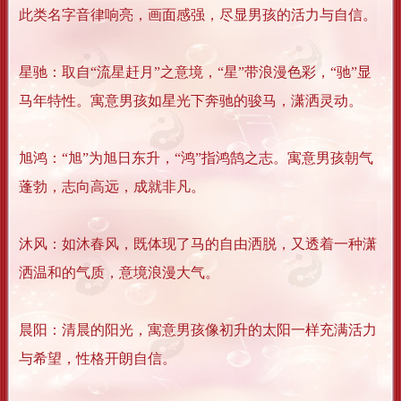
此类名字音律响亮，画面感强，尽显男孩的活力与自信。
星驰：取自“流星赶月”之意境，“星”带浪漫色彩，“驰”显
马年特性。寓意男孩如星光下奔驰的骏马，潇洒灵动。
旭鸿：“旭”为旭日东升，“鸿”指鸿鹄之志。寓意男孩朝气
蓬勃，志向高远，成就非凡。
沐风：如沐春风，既体现了马的自由洒脱，又透着一种潇
洒温和的气质，意境浪漫大气。
晨阳：清晨的阳光，寓意男孩像初升的太阳一样充满活力
与希望，性格开朗自信。