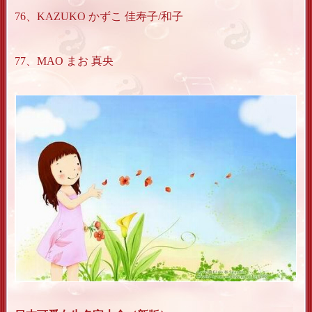
76、KAZUKO かずこ 佳寿子/和子
77、MAO まお 真央