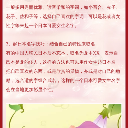
一般多用秀丽优雅、读音柔和的字词，如小百合、赤子、
花子、佐和子等，选择自己喜欢的字词，可以是花或者女
性字等来起一个日本可爱女生名字。
3、起日本名字技巧：结合自己的特性来取名
有的中国人移民日本后不忘本，取名为龙本XX，表示自
己本是龙的传人，这样的方法也可以用作女生起日本名，
把自己喜欢的东西，或是欣赏的景物，亦或是对自己的勉
励，选合适的字组合成名，这样的一个日本可爱女生名字
会在当地更加彰显个性。