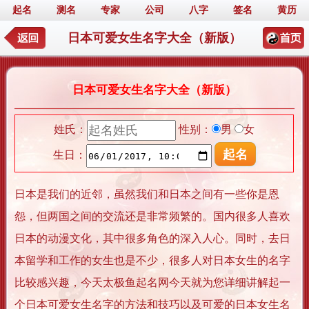
起名
测名
专家
公司
八字
签名
黄历
日本可爱女生名字大全（新版）
日本可爱女生名字大全（新版）
姓氏：
性别：
男
女
生日：
日本是我们的近邻，虽然我们和日本之间有一些你是恩
怨，但两国之间的交流还是非常频繁的。国内很多人喜欢
日本的动漫文化，其中很多角色的深入人心。同时，去日
本留学和工作的女生也是不少，很多人对日本女生的名字
比较感兴趣，今天太极鱼起名网今天就为您详细讲解起一
个日本可爱女生名字的方法和技巧以及可爱的日本女生名