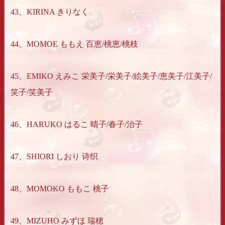
43、KIRINA きりなく
44、MOMOE ももえ 百恵/桃恵/桃枝
45、EMIKO えみこ 栄美子/栄美子/絵美子/恵美子/江美子/
笑子/笑美子
46、HARUKO はるこ 晴子/春子/治子
47、SHIORI しおり 诗织
48、MOMOKO ももこ 桃子
49、MIZUHO みずほ 瑞穂