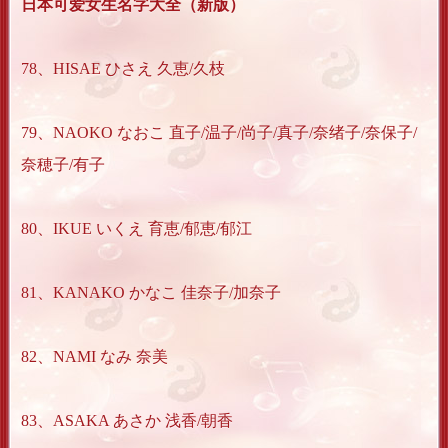
日本可爱女生名字大全（新版）
78、HISAE ひさえ 久恵/久枝
79、NAOKO なおこ 直子/温子/尚子/真子/奈绪子/奈保子/
奈穂子/有子
80、IKUE いくえ 育恵/郁恵/郁江
81、KANAKO かなこ 佳奈子/加奈子
82、NAMI なみ 奈美
83、ASAKA あさか 浅香/朝香