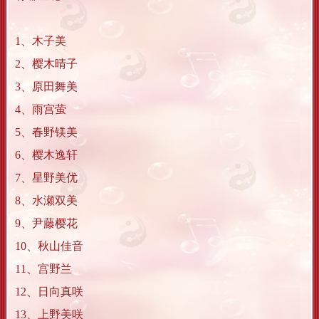
1、木子美
2、樱木晴子
3、原田舞美
4、雨宫萤
5、春野镁美
6、樱木逸轩
7、星野美优
8、水瀬双美
9、尹藤樱花
10、秋山佳音
11、宫野兰
12、日向真咲
13、上野美咲