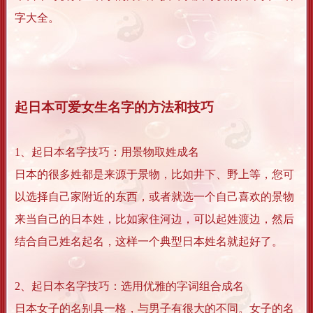
字大全。
起日本可爱女生名字的方法和技巧
1、起日本名字技巧：用景物取姓成名
日本的很多姓都是来源于景物，比如井下、野上等，您可
以选择自己家附近的东西，或者就选一个自己喜欢的景物
来当自己的日本姓，比如家住河边，可以起姓渡边，然后
结合自己姓名起名，这样一个典型日本姓名就起好了。
2、起日本名字技巧：选用优雅的字词组合成名
日本女子的名别具一格，与男子有很大的不同。女子的名