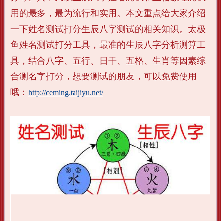
用的最多，最为流行和实用。本文重点给大家介绍
一下姓名测试打分生辰八字测试的相关知识。太极
鱼姓名测试打分工具，最准的生辰八字分析测算工
具，结合八字、五行、日干、五格、生肖等因素综
合测名字打分，想要测试的朋友，可以免费使用
哦：
http://ceming.taijiyu.net/