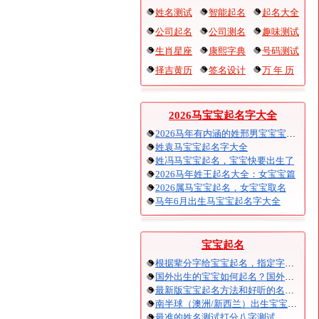
姓名测试
智能起名
起名大全
公司起名
公司测名
趣味测试
生肖星座
康熙字典
号码测试
择吉黄历
签名设计
万 年 历
2026马宝宝起名字大全
2026马年有内涵的姓邢男宝宝宝起名
姓袁马宝宝起名字大全
姓冯马宝宝起名，宝宝快要出生了
2026马年姓王起名大全：女宝宝篇
2026属马宝宝起名，女宝宝取名
马年6月出生马宝宝起名字大全
宝宝起名
根据辈分字给宝宝起名，指定字宝宝起名大全
国外出生的宝宝如何起名？国外出生宝宝八字起名时间怎么算？
最新版宝宝起名方法和好听的名字精选
南半球（澳洲/新西兰）出生宝宝五行八字起名以及时间推算
最准的姓名测试打分八字测试