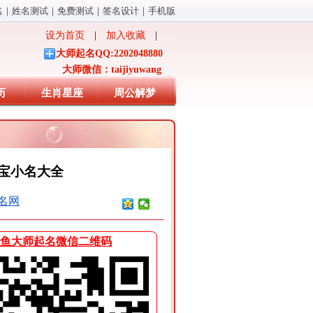
名
｜
姓名测试
｜
免费测试
｜
签名设计
｜
手机版
设为首页
|
加入收藏
|
大师起名QQ:2202048880
大师微信：taijiyuwang
历
生肖星座
周公解梦
宝小名大全
名网
鱼大师起名微信二维码