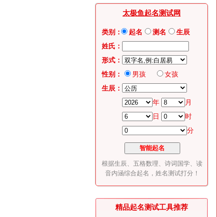
太极鱼起名测试网
类别：
起名
测名
生辰
姓氏：
形式：
性别：
男孩
女孩
生辰：
年
月
日
时
分
根据生辰、五格数理、诗词国学、读
音内涵综合起名，姓名测试打分！
精品起名测试工具推荐