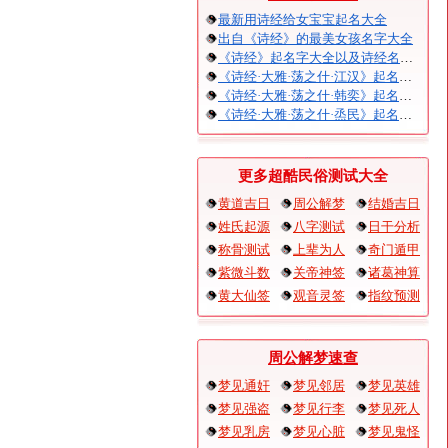
最新用诗经给女宝宝起名大全
出自《诗经》的最美女孩名字大全
《诗经》起名字大全以及诗经名句赏析
《诗经·大雅·荡之什·江汉》起名大全以及赏析
《诗经·大雅·荡之什·韩奕》起名大全以及赏析
《诗经·大雅·荡之什·烝民》起名大全以及赏析
更多超酷民俗测试大全
黄道吉日
周公解梦
结婚吉日
姓氏起源
八字测试
日干分析
称骨测试
上辈为人
奇门遁甲
紫微斗数
关帝神签
诸葛神算
黄大仙签
观音灵签
指纹预测
周公解梦速查
梦见通奸
梦见邻居
梦见英雄
梦见强盗
梦见行李
梦见死人
梦见乳房
梦见心脏
梦见鬼怪