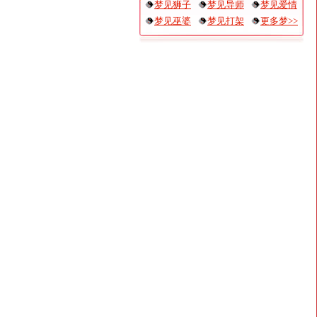
梦见狮子
梦见导师
梦见爱情
梦见巫婆
梦见打架
更多梦>>