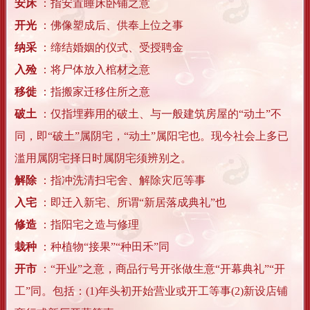
安床
：指安置睡床卧铺之意
开光
：佛像塑成后、供奉上位之事
纳采
：缔结婚姻的仪式、受授聘金
入殓
：将尸体放入棺材之意
移徙
：指搬家迁移住所之意
破土
：仅指埋葬用的破土、与一般建筑房屋的“动土”不
同，即“破土”属阴宅，“动土”属阳宅也。现今社会上多已
滥用属阴宅择日时属阴宅须辨别之。
解除
：指冲洗清扫宅舍、解除灾厄等事
入宅
：即迁入新宅、所谓“新居落成典礼”也
修造
：指阳宅之造与修理
栽种
：种植物“接果”“种田禾”同
开市
：“开业”之意，商品行号开张做生意“开幕典礼”“开
工”同。包括：(1)年头初开始营业或开工等事(2)新设店铺