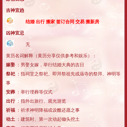
吉神宜趋
结婚 出行 搬家 签订合同 交易 搬新房
凶神宜忌
无
黄历名词解释（黄历分享仅供参考和娱乐）：
嫁娶
：男娶女嫁，举行结婚大典的吉日
祭祀
：指祠堂之祭祀、即拜祭祖先或庙寺的祭拜、神明等
事
安葬
：举行埋葬等仪式
出行
：指外出旅行、观光游览
祈福
：祈求神明降福或设醮还愿之事
动土
：建筑时、第一次动起锄头挖土