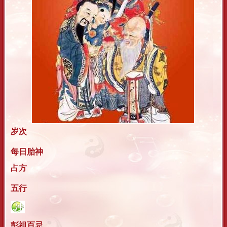
岁次
每日胎神
占方
五行
彭祖百忌