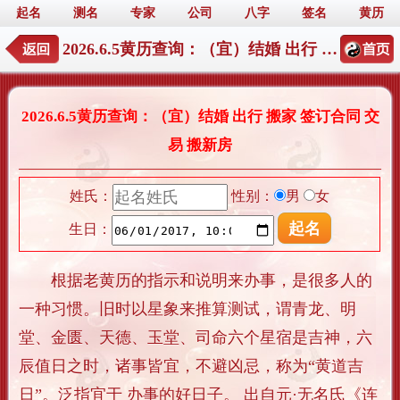
起名
测名
专家
公司
八字
签名
黄历
2026.6.5黄历查询：（宜）结婚 出行 搬家 签订合同 交易 搬新房
2026.6.5黄历查询：（宜）结婚 出行 搬家 签订合同 交
易 搬新房
姓氏：
性别：
男
女
生日：
根据老黄历的指示和说明来办事，是很多人的
一种习惯。旧时以星象来推算测试，谓青龙、明
堂、金匮、天德、玉堂、司命六个星宿是吉神，六
辰值日之时，诸事皆宜，不避凶忌，称为“黄道吉
日”。泛指宜于 办事的好日子。 出自元·无名氏《连