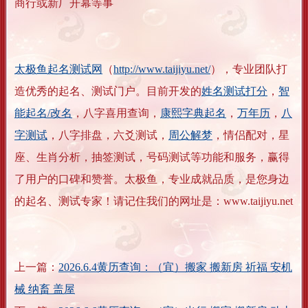
商行或新厂开幕等事
太极鱼起名测试网
（
http://www.taijiyu.net/
），专业团队打
造优秀的起名、测试门户。目前开发的
姓名测试打分
，
智
能起名/改名
，八字喜用查询，
康熙字典起名
，
万年历
，
八
字测试
，八字排盘，六爻测试，
周公解梦
，情侣配对，星
座、生肖分析，抽签测试，号码测试等功能和服务，赢得
了用户的口碑和赞誉。太极鱼，专业成就品质，是您身边
的起名、测试专家！请记住我们的网址是：www.taijiyu.net
上一篇：
2026.6.4黄历查询：（宜）搬家 搬新房 祈福 安机
械 纳畜 盖屋