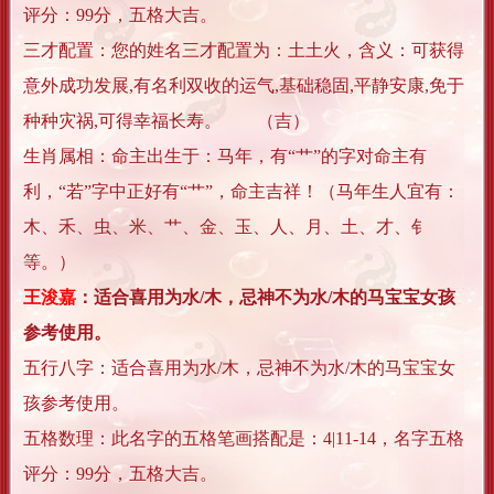
评分：99分，五格大吉。
三才配置：您的姓名三才配置为：土土火，含义：可获得
意外成功发展,有名利双收的运气,基础稳固,平静安康,免于
种种灾祸,可得幸福长寿。 （吉）
生肖属相：命主出生于：马年，有“艹”的字对命主有
利，“若”字中正好有“艹”，命主吉祥！（马年生人宜有：
木、禾、虫、米、艹、金、玉、人、月、土、才、钅
等。）
王浚嘉
：适合喜用为水/木，忌神不为水/木的马宝宝女孩
参考使用。
五行八字：适合喜用为水/木，忌神不为水/木的马宝宝女
孩参考使用。
五格数理：此名字的五格笔画搭配是：4|11-14，名字五格
评分：99分，五格大吉。