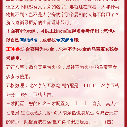
兔之人不能起有人字旁的名字。那就现在来看，人哪种动
物抓不到？岂不是人字旁的字那个属相的人都不能用了？
所以遵循最原始的生肖避讳即可。
下面有4个示例，可供王姓女宝宝起名参考使用：您也可
以自己
智能起名
，或者找
专家起名
哦
王聆睿
:适合喜用为火/金，忌神不为火/金的马宝宝女孩参
考使用。
五行八字：适合喜用为火/金，忌神不为火/金的马宝宝女
孩参考使用。
五格数理：此名字的五格笔画搭配是：4|11-14，名字五格
评分：99分，五格大吉。
三才配置：您的姓名三才配置为：土土土，含义：其人生
性硬滞,往往表现为阴郁,对人易亲热也易疏远,有离合无常
的特点。此配置成功运佳,并得平安之境遇。 （吉）