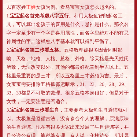
以百家姓
王
姓
女孩为例。看马宝宝女孩怎么起名的。
1.
宝宝起名首先考虑八字五行
。利用太极鱼智能起名工
具，可以算出您孩子的喜用是什么，忌神是什么。那么名
字一定至少有一个字是喜用属性，而名字里绝对不能有忌
神属性的字。这样您八字基本就可以得到平衡了。
2.
宝宝起名第二步看
五格
。五格数理被很多因素同时影
响，天格、地格、人格、总格、外格。除天格是先天姓氏
所致，无法改变以外，其他的都最好配置到半吉以上。五
格里最重要的是三才，所以五格里三才必须为吉。最后，
女宝宝需要排除五格孤寡运暗示，21、23、26、28、29、
33、39都是不可取的数理。很多五格本身很好，但是对于
女性，一定要注意是否适合。
3.
宝宝起名第三步看
生肖
，主要参考太极鱼生肖避讳就可
以。太极鱼是遵循古法，没有参合个人的理解，原滋原味
的生肖避讳。现在有很多大家出来发展了生肖避讳字，并
且公说公有理，婆说婆有理。有人说：守株待兔，所以属