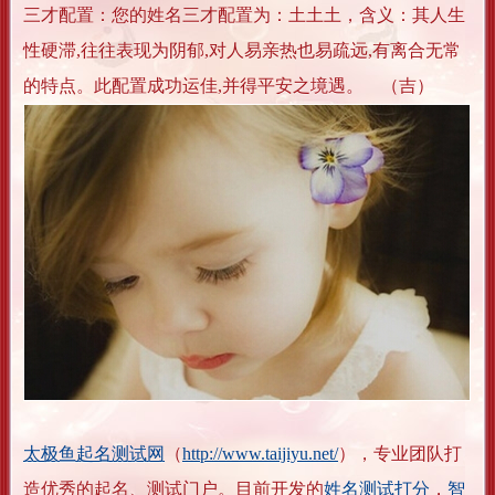
三才配置：您的姓名三才配置为：土土土，含义：其人生
性硬滞,往往表现为阴郁,对人易亲热也易疏远,有离合无常
的特点。此配置成功运佳,并得平安之境遇。 （吉）
太极鱼起名测试网
（
http://www.taijiyu.net/
），专业团队打
造优秀的起名、测试门户。目前开发的
姓名测试打分
，
智