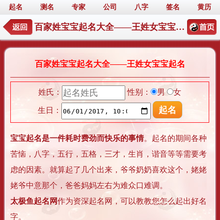
起名
测名
专家
公司
八字
签名
黄历
百家姓宝宝起名大全——王姓女宝宝起名
百家姓宝宝起名大全——王姓女宝宝起名
姓氏：
性别：
男
女
生日：
宝宝起名是一件耗时费劲而快乐的事情
。起名的期间各种
苦恼，八字，五行，五格，三才，生肖，谐音等等需要考
虑的因素。就算起了几个出来，爷爷奶奶喜欢这个，姥姥
姥爷中意那个，爸爸妈妈左右为难众口难调。
太极鱼起名网
作为资深起名网，可以教教您怎么起出好名
字。