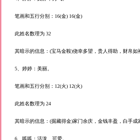
笔画和五行分别：16(金) 16(金)
此姓名数理为 32
其暗示的信息：(宝马金鞍)侥幸多望，贵人得助，财帛如裕
5、婷婷：美丽。
笔画和五行分别：12(火) 12(火)
此姓名数理为 24
其暗示的信息：(掘藏得金)家门余庆，金钱丰盈，白手成家
6、呱呱：活泼、可爱。