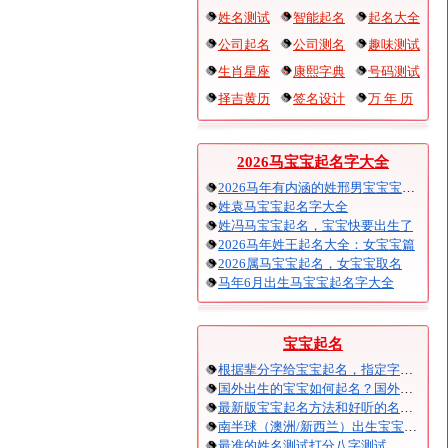
姓名测试
智能起名
起名大全
公司起名
公司测名
趣味测试
生肖星座
康熙字典
号码测试
择吉黄历
签名设计
万 年 历
2026马宝宝起名字大全
2026马年有内涵的姓邢男宝宝宝起名
姓袁马宝宝起名字大全
姓冯马宝宝起名，宝宝快要出生了
2026马年姓王起名大全：女宝宝篇
2026属马宝宝起名，女宝宝取名
马年6月出生马宝宝起名字大全
宝宝起名
根据辈分字给宝宝起名，指定字宝宝起名大全
国外出生的宝宝如何起名？国外出生宝宝八字起名时间怎么算？
最新版宝宝起名方法和好听的名字精选
南半球（澳洲/新西兰）出生宝宝五行八字起名以及时间推算
最准的姓名测试打分八字测试