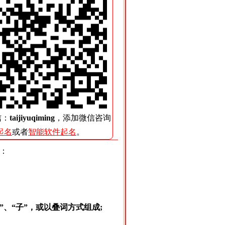
信：
taijiyuqiming
，添加微信咨询
起名
或者
智能软件起名
。
：
”、“子”，或以叠词方式组成;