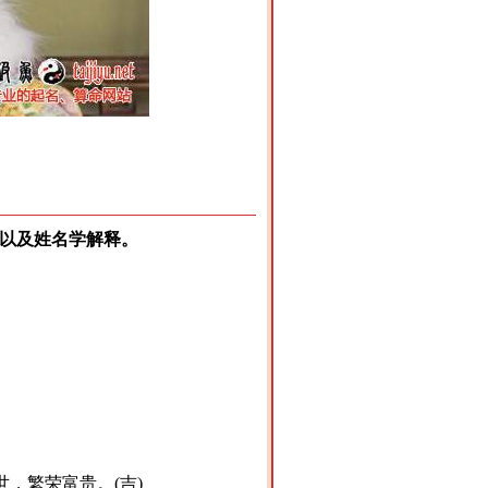
，以及姓名学解释。
，繁荣富贵。(吉)