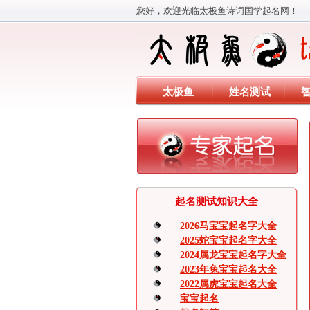
您好，欢迎光临太极鱼诗词国学起名网！
太极鱼
姓名测试
起名测试知识大全
2026马宝宝起名字大全
2025蛇宝宝起名字大全
2024属龙宝宝起名字大全
2023年兔宝宝起名大全
2022属虎宝宝起名大全
宝宝起名