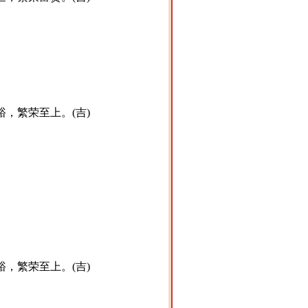
，繁荣至上。(吉)
，繁荣至上。(吉)