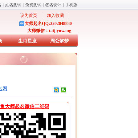
名
｜
姓名测试
｜
免费测试
｜
签名设计
｜
手机版
设为首页
|
加入收藏
|
大师起名QQ:2202048880
大师微信：taijiyuwang
历
生肖星座
周公解梦
名网
鱼大师起名微信二维码