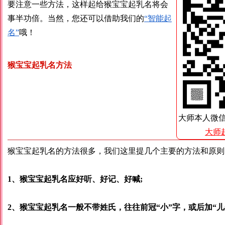
要注意一些方法，这样起给猴宝宝起乳名将会
事半功倍。当然，您还可以借助我们的
“智能起
名”
哦！
猴宝宝起乳名方法
大师本人微
大师
猴宝宝起乳名的方法很多，我们这里提几个主要的方法和原则
1、猴宝宝起乳名应好听、好记、好喊;
2、猴宝宝起乳名一般不带姓氏，往往前冠“小”字，或后加“儿