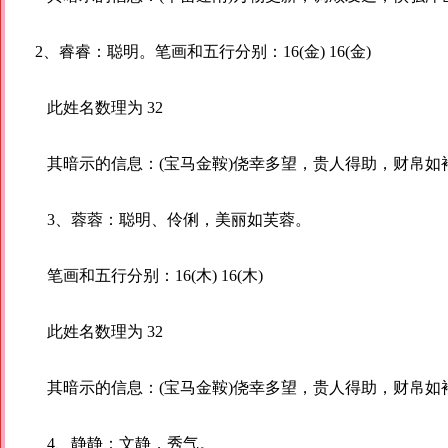
2、睿睿：聪明。笔画和五行分别：16(金) 16(金)
此姓名数理为 32
其暗示的信息：(宝马金鞍)侥幸多望，贵人得助，财帛如裕
3、蓉蓉：聪明、伶俐，美丽如芙蓉。
笔画和五行分别：16(木) 16(木)
此姓名数理为 32
其暗示的信息：(宝马金鞍)侥幸多望，贵人得助，财帛如裕
4、静静：文静，秀气。