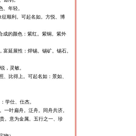
青色、年轻。
象征顺利。可起名如。方悦、博
蓝合成的颜色：紫红。紫铜。紫外
软，富延展性：焊锡。锡矿。锡石。
敏锐，灵敏。
依照、比得上。可起名如：景如、
如：学仕、仕杰。
舟。一叶扁舟。泛舟。同舟共济。
荣贵。意为金属。五行之一、珍
的宝物）。