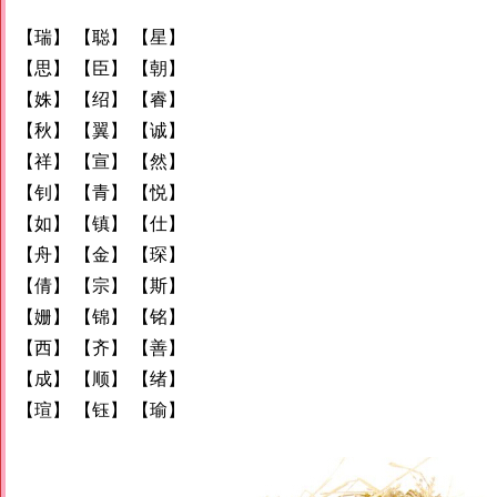
【瑞】 【聪】 【星】
【思】 【臣】 【朝】
【姝】 【绍】 【睿】
【秋】 【翼】 【诚】
【祥】 【宣】 【然】
【钊】 【青】 【悦】
【如】 【镇】 【仕】
【舟】 【金】 【琛】
【倩】 【宗】 【斯】
【姗】 【锦】 【铭】
【西】 【齐】 【善】
【成】 【顺】 【绪】
【瑄】 【钰】 【瑜】