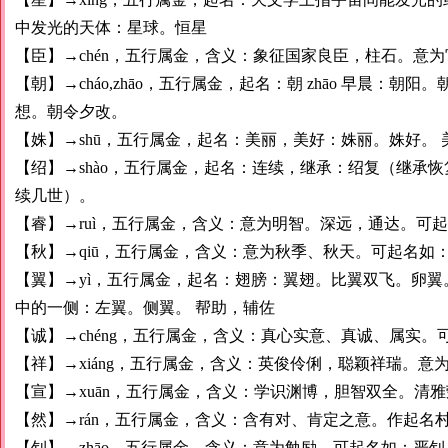
中发光的天体：星球。恒星
【臣】→chén，五行属金，含义：象征国家良臣，柱石。意
【朝】→cháo,zhāo，五行属金，起名：朝 zhāo 早晨：
想。朝令夕改。
【姝】→shū，五行属金，起名：美丽，美好：姝丽。姝好。 
【绍】→shào，五行属金，起名：连续，继承：绍复（继承
续几世）。
【睿】→ruì，五行属金，含义：意为明智。深远，通达。可
【秋】→qiū，五行属金，含义：意为秋季、秋天。可起名如
【翼】→yì，五行属金，起名：翅膀：翼翅。比翼双飞。卵翼
中的一侧：左翼。侧翼。 帮助，辅佐
【诚】→chéng，五行属金，含义：真心实意、真诚、属实。
【祥】→xiáng，五行属金，含义：英俊伶俐，聪颖祥瑞。意
【宣】→xuān，五行属金，含义：学识渊博，胆智双全。清
【然】→rán，五行属金，含义：含有对、肯定之意。作起名
【钊】→zhāo，五行属金，含义：意为勉励。可起名如：严