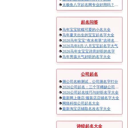
太极鱼八字起名网专业好用吗？太极鱼起名怎么样？
起名问答
马年宝宝软糯可爱的小名大全
马年夏天出生的宝宝起名字大全
2026马年宝宝“有水有草”吉祥名字大全
2026马年8月/八月宝宝起名字大气
2026马年女宝宝诗意好听的名字
马年男孩大气好听的名字大全
公司起名
测公司名称测试，公司测名字打分
2026公司起名：三个字稀缺公司名大全
2026公司起名技巧与好听名字大全
最新网上微店/服装店店铺名字大全
网络科技公司起名大全
最新淘宝店铺取名改名字大全
诗经起名大全