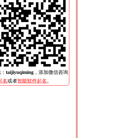
信：
taijiyuqiming
，添加微信咨询
起名
或者
智能软件起名
。