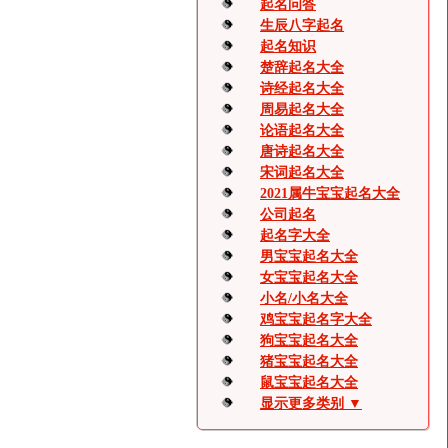
起名问答
生辰八字起名
起名知识
楚辞起名大全
诗经起名大全
周易起名大全
论语起名大全
唐诗起名大全
宋词起名大全
2021属牛宝宝起名大全
公司起名
起名字大全
男宝宝起名大全
女宝宝起名大全
小名/小名大全
鸡宝宝起名字大全
狗宝宝起名大全
猪宝宝起名大全
鼠宝宝起名大全
显示更多类别 ▼