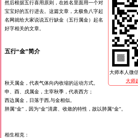
然后根据五行喜用原则，在姓名里面用一个对
宝宝好的五行进去。这篇文章，太极鱼八字起
名网就给大家说说五行缺金（五行属金）起名
好字相关的文章。
五行“金”简介
大师本人微
大师
秋天属金，代表气体向内收缩的运动方式。
申、酉、戌属金，主宰秋季，代表西方；
西边属金，日落于西,与金相似。
肺属“金”，因为“金”清肃、收敛的特性，故以肺属“金”。
相生相克：