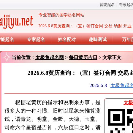
智能起名
｜
专家起
专业智能的国学起名网站
智能起名
专家起名
姓名配对
趣味测试
万年
当前位置：
太极鱼起名网
>
每日黄历吉日
> 文章正文
2026.6.8黄历查询：（宜）签订合同 交易 
2026-6-8
太极鱼起
根据老黄历的指示和说明来办事，是
太极
很多人的一种习惯。旧时以星象来推算测
试，谓青龙、明堂、金匮、天德、玉堂、
司命六个星宿是吉神，六辰值日之时，诸