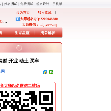
名
｜
姓名测试
｜
免费测试
｜
签名设计
｜
手机版
设为首页
|
加入收藏
|
大师起名QQ:2202048880
2026.6.8黄历查询：（宜）签订合同 交易 纳财 开业 动土 买车
大师微信：taijiyuwang
历
生肖星座
周公解梦
纳财 开业 动土 买车
名网
鱼大师起名微信二维码