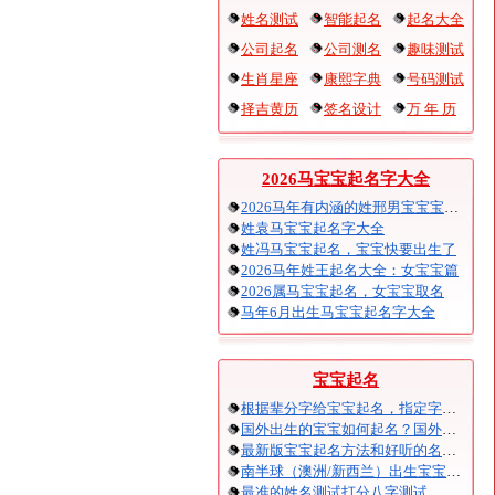
姓名测试
智能起名
起名大全
公司起名
公司测名
趣味测试
生肖星座
康熙字典
号码测试
择吉黄历
签名设计
万 年 历
2026马宝宝起名字大全
2026马年有内涵的姓邢男宝宝宝起名
姓袁马宝宝起名字大全
姓冯马宝宝起名，宝宝快要出生了
2026马年姓王起名大全：女宝宝篇
2026属马宝宝起名，女宝宝取名
马年6月出生马宝宝起名字大全
宝宝起名
根据辈分字给宝宝起名，指定字宝宝起名大全
国外出生的宝宝如何起名？国外出生宝宝八字起名时间怎么算？
最新版宝宝起名方法和好听的名字精选
南半球（澳洲/新西兰）出生宝宝五行八字起名以及时间推算
最准的姓名测试打分八字测试