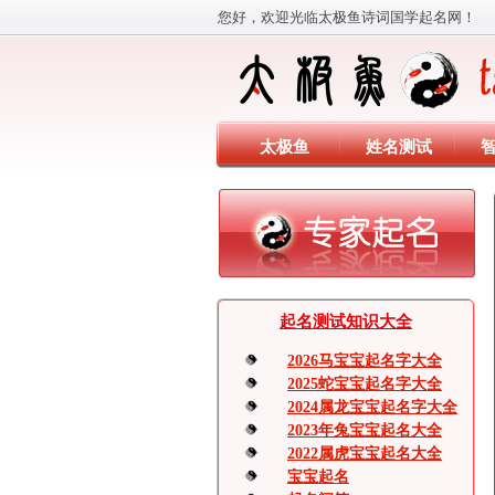
您好，欢迎光临太极鱼诗词国学起名网！
太极鱼
姓名测试
起名测试知识大全
2026马宝宝起名字大全
2025蛇宝宝起名字大全
2024属龙宝宝起名字大全
2023年兔宝宝起名大全
2022属虎宝宝起名大全
宝宝起名