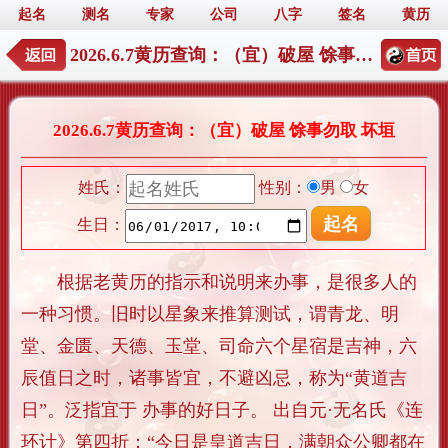
起名
测名
专家
公司
八字
签名
黄历
2026.6.7黄历查询：（宜）破屋 馀事勿取 坏垣
2026.6.7黄历查询：（宜）破屋 馀事勿取 坏垣
姓氏：
性别：
男
女
生日：
根据老黄历的指示和说明来办事，是很多人的
一种习惯。旧时以星象来推算测试，谓青龙、明
堂、金匮、天德、玉堂、司命六个星宿是吉神，六
辰值日之时，诸事皆宜，不避凶忌，称为“黄道吉
日”。泛指宜于 办事的好日子。 出自元·无名氏《连
环计》第四折：“今日是皇道吉日，满朝众公卿都在