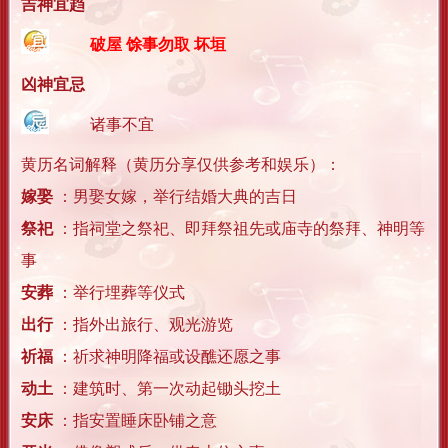
吉神宜趋
破屋 馀事勿取 坏垣
凶神宜忌
诸事不宜
黄历名词解释（黄历分享仅供参考和娱乐）：
嫁娶
：男娶女嫁，举行结婚大典的吉日
祭祀
：指祠堂之祭祀、即拜祭祖先或庙寺的祭拜、神明等
事
安葬
：举行埋葬等仪式
出行
：指外出旅行、观光游览
祈福
：祈求神明降福或设醮还愿之事
动土
：建筑时、第一次动起锄头挖土
安床
：指安置睡床卧铺之意