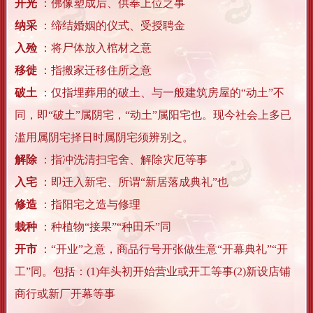
开光
：佛像塑成后、供奉上位之事
纳采
：缔结婚姻的仪式、受授聘金
入殓
：将尸体放入棺材之意
移徙
：指搬家迁移住所之意
破土
：仅指埋葬用的破土、与一般建筑房屋的“动土”不
同，即“破土”属阴宅，“动土”属阳宅也。现今社会上多已
滥用属阴宅择日时属阴宅须辨别之。
解除
：指冲洗清扫宅舍、解除灾厄等事
入宅
：即迁入新宅、所谓“新居落成典礼”也
修造
：指阳宅之造与修理
栽种
：种植物“接果”“种田禾”同
开市
：“开业”之意，商品行号开张做生意“开幕典礼”“开
工”同。包括：(1)年头初开始营业或开工等事(2)新设店铺
商行或新厂开幕等事