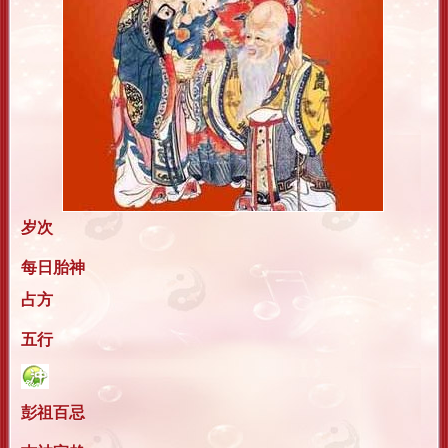
岁次
每日胎神
占方
五行
彭祖百忌