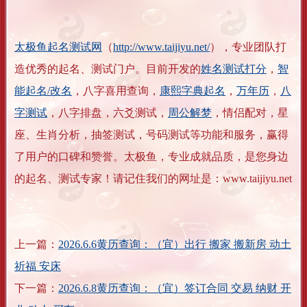
太极鱼起名测试网
（
http://www.taijiyu.net/
），专业团队打
造优秀的起名、测试门户。目前开发的
姓名测试打分
，
智
能起名/改名
，八字喜用查询，
康熙字典起名
，
万年历
，
八
字测试
，八字排盘，六爻测试，
周公解梦
，情侣配对，星
座、生肖分析，抽签测试，号码测试等功能和服务，赢得
了用户的口碑和赞誉。太极鱼，专业成就品质，是您身边
的起名、测试专家！请记住我们的网址是：www.taijiyu.net
上一篇：
2026.6.6黄历查询：（宜）出行 搬家 搬新房 动土
祈福 安床
下一篇：
2026.6.8黄历查询：（宜）签订合同 交易 纳财 开