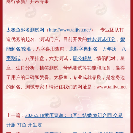
商行或新厂开幕等事
太极鱼起名测试网
（
http://www.taijiyu.net/
），专业团队打
造优秀的起名、测试门户。目前开发的
姓名测试打分
，
智
能起名/改名
，八字喜用查询，
康熙字典起名
，
万年历
，
八
字测试
，八字排盘，六爻测试，
周公解梦
，情侣配对，星
座、生肖分析，抽签测试，号码测试等功能和服务，赢得
了用户的口碑和赞誉。太极鱼，专业成就品质，是您身边
的起名、测试专家！请记住我们的网址是：www.taijiyu.net
上一篇：
2026.5.18黄历查询：（宜）结婚 签订合同 交易
开厕 打鱼 开生坟