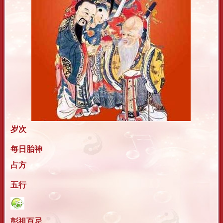
岁次
每日胎神
占方
五行
彭祖百忌