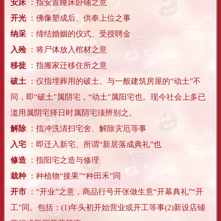
安床
：指安置睡床卧铺之意
开光
：佛像塑成后、供奉上位之事
纳采
：缔结婚姻的仪式、受授聘金
入殓
：将尸体放入棺材之意
移徙
：指搬家迁移住所之意
破土
：仅指埋葬用的破土、与一般建筑房屋的“动土”不
同，即“破土”属阴宅，“动土”属阳宅也。现今社会上多已
滥用属阴宅择日时属阴宅须辨别之。
解除
：指冲洗清扫宅舍、解除灾厄等事
入宅
：即迁入新宅、所谓“新居落成典礼”也
修造
：指阳宅之造与修理
栽种
：种植物“接果”“种田禾”同
开市
：“开业”之意，商品行号开张做生意“开幕典礼”“开
工”同。包括：(1)年头初开始营业或开工等事(2)新设店铺