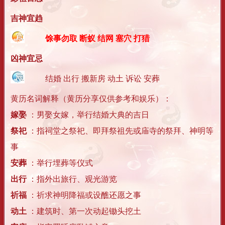
吉神宜趋
馀事勿取 断蚁 结网 塞穴 打猎
凶神宜忌
结婚 出行 搬新房 动土 诉讼 安葬
黄历名词解释（黄历分享仅供参考和娱乐）：
嫁娶
：男娶女嫁，举行结婚大典的吉日
祭祀
：指祠堂之祭祀、即拜祭祖先或庙寺的祭拜、神明等
事
安葬
：举行埋葬等仪式
出行
：指外出旅行、观光游览
祈福
：祈求神明降福或设醮还愿之事
动土
：建筑时、第一次动起锄头挖土