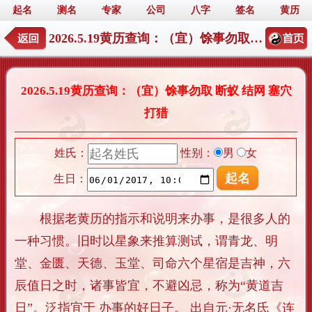
起名
测名
专家
公司
八字
签名
黄历
2026.5.19黄历查询：（宜）馀事勿取 断蚁 结网 塞穴 打猎
2026.5.19黄历查询：（宜）馀事勿取 断蚁 结网 塞穴
打猎
姓氏：
性别：
男
女
生日：
根据老黄历的指示和说明来办事，是很多人的
一种习惯。旧时以星象来推算测试，谓青龙、明
堂、金匮、天德、玉堂、司命六个星宿是吉神，六
辰值日之时，诸事皆宜，不避凶忌，称为“黄道吉
日”。泛指宜于 办事的好日子。 出自元·无名氏《连