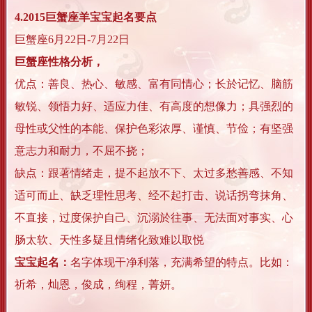
4.2015巨蟹座羊宝宝起名要点
巨蟹座6月22日-7月22日
巨蟹座性格分析，
优点：善良、热心、敏感、富有同情心；长於记忆、脑筋
敏锐、领悟力好、适应力佳、有高度的想像力；具强烈的
母性或父性的本能、保护色彩浓厚、谨慎、节俭；有坚强
意志力和耐力，不屈不挠；
缺点：跟著情绪走，提不起放不下、太过多愁善感、不知
适可而止、缺乏理性思考、经不起打击、说话拐弯抹角、
不直接，过度保护自己、沉溺於往事、无法面对事实、心
肠太软、天性多疑且情绪化致难以取悦
宝宝起名：
名字体现干净利落，充满希望的特点。比如：
祈希，灿恩，俊成，绚程，菁妍。