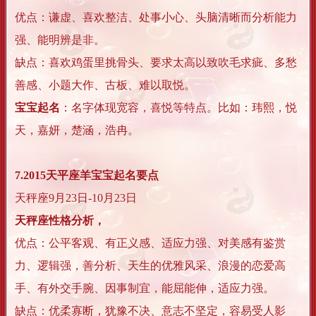
优点：谦虚、喜欢整洁、处事小心、头脑清晰而分析能力
强、能明辨是非。
缺点：喜欢鸡蛋里挑骨头、要求太高以致吹毛求疵、多愁
善感、小题大作、古板、难以取悦。
宝宝起名
：名字体现宽容，喜悦等特点。比如：玮熙，悦
天，嘉妍，楚涵，浩冉。
7.2015天平座羊宝宝起名要点
天秤座9月23日-10月23日
天秤座性格分析，
优点：公平客观、有正义感、适应力强、对美感有鉴赏
力、逻辑强，善分析、天生的优雅风采、浪漫的恋爱高
手、有外交手腕、因事制宜，能屈能伸，适应力强。
缺点：优柔寡断，犹豫不决、意志不坚定，容易受人影