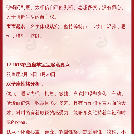
砂锅问到底、太相信自己的判断、思想多变，没有恒心、
过于强调生活的自主权。
宝宝起名
：名字体现踏实，坚持等特点，比如；温雅，思
恒，瑾轩，梓颐。
12.2015双鱼座羊宝宝起名要点
双鱼座2月19日-3月20日
双子座性格分析，
优点：适应力强、机智、敏捷、喜欢忙碌和变化、主动、
活泼而健谈、聪慧且多才多艺、具有写作和语言方面的天
才、对时尚有着敏锐的感受力，能够永久维持着年轻和时
髦的外貌。
缺点：怀疑心重、善变、双重性格、缺乏耐性、狡猾、不