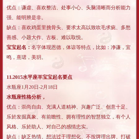
优点：谦虚、喜欢整洁、处事小心、头脑清晰而分析能力
强、能明辨是非。
缺点：喜欢鸡蛋里挑骨头、要求太高以致吹毛求疵、多愁
善感、小题大作、古板、难以取悦。
宝宝起名：
名字体现恩德，体谅等特点，比如：净谦，宜
鸣，熹珺，美玥。
11.2015水平座羊宝宝起名要点
水瓶座1月20日-2月18日
水瓶座性格分析，
优点：崇尚自由、充满人道精神、兴趣广泛、创意十足、
乐於发掘真象、有前瞻性、拥有理性的智慧独立，有个人
风格、乐於助人、对自己的感情忠实。
缺点：缺乏热情、想法过于理想化、不按牌理出牌、打破