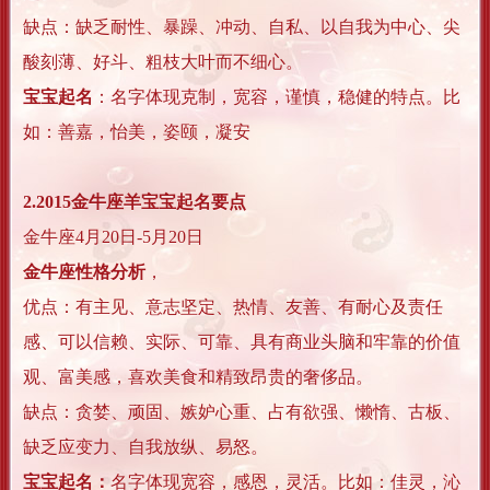
缺点：缺乏耐性、暴躁、冲动、自私、以自我为中心、尖
酸刻薄、好斗、粗枝大叶而不细心。
宝宝起名
：名字体现克制，宽容，谨慎，稳健的特点。比
如：善嘉，怡美，姿颐，凝安
2.
2015
金牛座羊宝宝起名要点
金牛座4月20日-5月20日
金牛座性格分析
，
优点：有主见、意志坚定、热情、友善、有耐心及责任
感、可以信赖、实际、可靠、具有商业头脑和牢靠的价值
观、富美感，喜欢美食和精致昂贵的奢侈品。
缺点：贪婪、顽固、嫉妒心重、占有欲强、懒惰、古板、
缺乏应变力、自我放纵、易怒。
宝宝起名：
名字体现宽容，感恩，灵活。比如：佳灵，沁