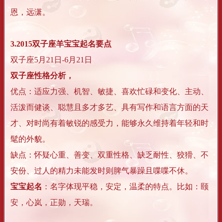
恩，远潇。
3.
2015
双子座羊宝宝起名要点
双子座5月21日-6月21日
双子座性格分析，
优点：适应力强、机智、敏捷、喜欢忙碌和变化、主动、
活泼而健谈、聪慧且多才多艺、具有写作和语言方面的天
才、对时尚有着敏锐的感受力，能够永久维持着年轻和时
髦的外貌。
缺点：怀疑心重、善变、双重性格、缺乏耐性、狡猾、不
安份、过人的精力未能发时则脾气暴躁且喋喋不休。
宝宝起名
：名字体现平稳，安定，温柔的特点。比如：颐
安，心岚，正勋，天瑞。