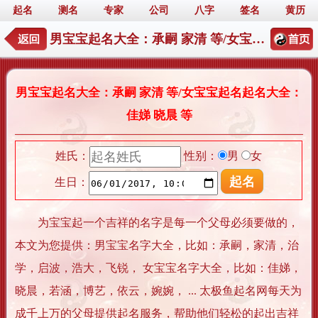
起名
测名
专家
公司
八字
签名
黄历
男宝宝起名大全：承嗣 家清 等/女宝宝起名起名大全：佳娣 晓晨 等
男宝宝起名大全：承嗣 家清 等/女宝宝起名起名大全：
佳娣 晓晨 等
姓氏：
性别：
男
女
生日：
为宝宝起一个吉祥的名字是每一个父母必须要做的，
本文为您提供：男宝宝名字大全，比如：承嗣，家清，治
学，启波，浩大，飞锐， 女宝宝名字大全，比如：佳娣，
晓晨，若涵，博艺，依云，婉婉， ... 太极鱼起名网每天为
成千上万的父母提供起名服务，帮助他们轻松的起出吉祥