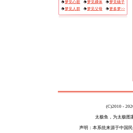
梦见心脏
梦见裸体
梦见镜子
梦见人群
梦见父母
更多梦>>
(C)2010 - 20
太极鱼，为太极图
声明：本系统来源于中国民