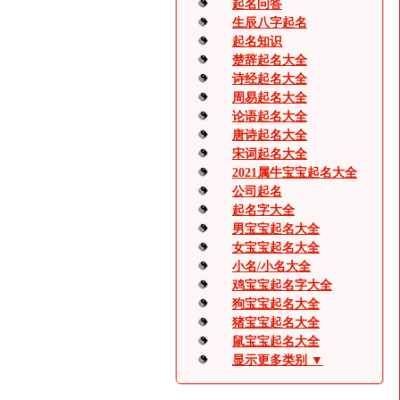
起名问答
生辰八字起名
起名知识
楚辞起名大全
诗经起名大全
周易起名大全
论语起名大全
唐诗起名大全
宋词起名大全
2021属牛宝宝起名大全
公司起名
起名字大全
男宝宝起名大全
女宝宝起名大全
小名/小名大全
鸡宝宝起名字大全
狗宝宝起名大全
猪宝宝起名大全
鼠宝宝起名大全
显示更多类别 ▼