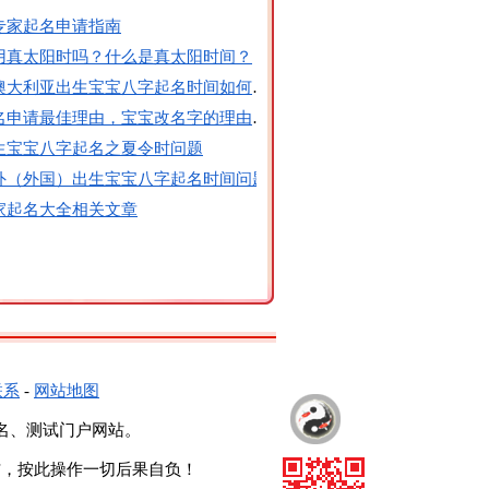
专家起名申请指南
用真太阳时吗？什么是真太阳时间？
南半球澳大利亚出生宝宝八字起名时间如何算？
成人改名申请最佳理由，宝宝改名字的理由推荐
生宝宝八字起名之夏令时问题
外（外国）出生宝宝八字起名时间问题
家起名大全相关文章
联系
-
网站地图
名、测试门户网站。
信，按此操作一切后果自负！