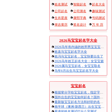
姓名测试
智能起名
起名大全
公司起名
公司测名
趣味测试
生肖星座
康熙字典
号码测试
择吉黄历
签名设计
万 年 历
2026马宝宝起名字大全
2026马年有内涵的姓邢男宝宝宝起名
姓袁马宝宝起名字大全
姓冯马宝宝起名，宝宝快要出生了
2026马年姓王起名大全：女宝宝篇
2026属马宝宝起名，女宝宝取名
马年6月出生马宝宝起名字大全
宝宝起名
根据辈分字给宝宝起名，指定字宝宝起名大全
国外出生的宝宝如何起名？国外出生宝宝八字起名时间怎么算？
最新版宝宝起名方法和好听的名字精选
南半球（澳洲/新西兰）出生宝宝五行八字起名以及时间推算
最准的姓名测试打分八字测试