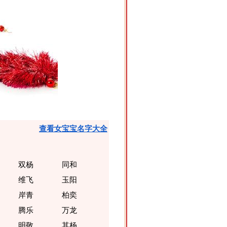
查看女宝宝名字大全
双杨
同和
维飞
玉阳
岸青
柏奕
腾乐
万龙
明敬
其杨