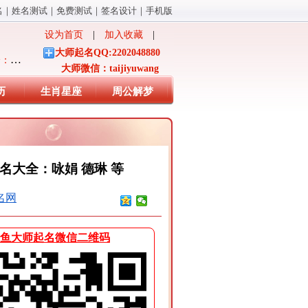
名
｜
姓名测试
｜
免费测试
｜
签名设计
｜
手机版
设为首页
|
加入收藏
|
大师起名QQ:2202048880
男宝宝起名大全：涵映 宏邦 等/女宝宝起名起名大全：咏娟 德琳 等
大师微信：taijiyuwang
历
生肖星座
周公解梦
名大全：咏娟 德琳 等
名网
鱼大师起名微信二维码