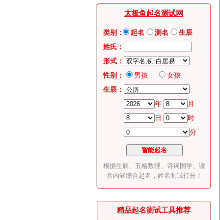
太极鱼起名测试网
类别：
起名
测名
生辰
姓氏：
形式：
性别：
男孩
女孩
生辰：
年
月
日
时
分
根据生辰、五格数理、诗词国学、读
音内涵综合起名，姓名测试打分！
精品起名测试工具推荐