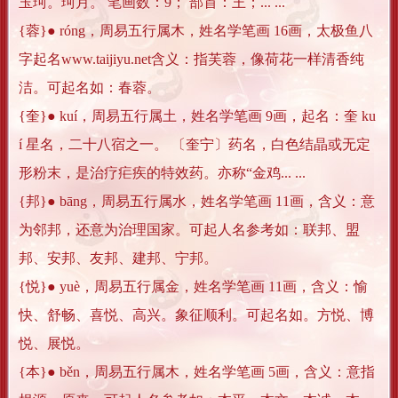
玉珂。珂月。 笔画数：9； 部首：王；... ...
{蓉}● róng，周易五行属木，姓名学笔画 16画，太极鱼八
字起名www.taijiyu.net含义：指芙蓉，像荷花一样清香纯
洁。可起名如：春蓉。
{奎}● kuí，周易五行属土，姓名学笔画 9画，起名：奎 ku
í 星名，二十八宿之一。 〔奎宁〕药名，白色结晶或无定
形粉末，是治疗疟疾的特效药。亦称“金鸡... ...
{邦}● bāng，周易五行属水，姓名学笔画 11画，含义：意
为邻邦，还意为治理国家。可起人名参考如：联邦、盟
邦、安邦、友邦、建邦、宁邦。
{悦}● yuè，周易五行属金，姓名学笔画 11画，含义：愉
快、舒畅、喜悦、高兴。象征顺利。可起名如。方悦、博
悦、展悦。
{本}● běn，周易五行属木，姓名学笔画 5画，含义：意指