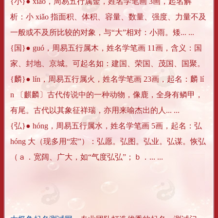
{小}● xiǎo，周易五行属金，姓名学笔画 3画，起名解
析：小 xiǎo 指面积、体积、容量、数量、强度、力量不及
一般或不及所比较的对象，与“大”相对：小雨。矮... ...
{国}● guó，周易五行属木，姓名学笔画 11画，含义：国
家、封地、京城。可起名如：建国、荣国、茂国、国聚。
{麟}● lín，周易五行属火，姓名学笔画 23画，起名：麟 lí
n 〔麒麟〕古代传说中的一种动物，像鹿，全身有鳞甲，
有尾。古代以其象征祥瑞，亦用来喻杰出的人... ...
{弘}● hóng，周易五行属水，姓名学笔画 5画，起名：弘
hóng 大（现多用“宏”）：弘愿。弘图。弘业。弘谋。恢弘
（ａ．宽阔、广大，如“气度弘弘”；ｂ．... ...