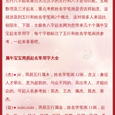
五行八字起名重点关注汉字的五行和八字是否匹配。五格
数理及三才起名，重点考察姓名学笔画是否吉祥如意。这
就涉及到五行和姓名学笔画2个概念。这对很多人来说比
较陌生。下面，太极鱼八字起名网为您带来几十个属牛宝
宝起名常用字，每个字都标注了五行和姓名学笔画供参
考，一起来看看吧。
属牛宝宝周易起名常用字大全
{杰}● jié，周易五行属木，姓名学笔画 12画，含义：象征
人才辈出。意为超群的、与众不同的、高出常人、才能出
众的。可起人名参考如：英杰、王杰、佩杰、晨杰、善
杰。
{旋}● xuán,xuàn，周易五行属金，姓名学笔画 11画，起