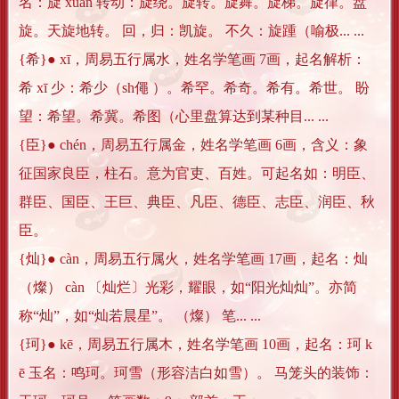
名：旋 xuán 转动：旋绕。旋转。旋舞。旋梯。旋律。盘
旋。天旋地转。 回，归：凯旋。 不久：旋踵（喻极... ...
{希}● xī，周易五行属水，姓名学笔画 7画，起名解析：
希 xī 少：希少（sh僶 ）。希罕。希奇。希有。希世。 盼
望：希望。希冀。希图（心里盘算达到某种目... ...
{臣}● chén，周易五行属金，姓名学笔画 6画，含义：象
征国家良臣，柱石。意为官吏、百姓。可起名如：明臣、
群臣、国臣、王巨、典臣、凡臣、德臣、志臣、润臣、秋
臣。
{灿}● càn，周易五行属火，姓名学笔画 17画，起名：灿
（燦） càn 〔灿烂〕光彩，耀眼，如“阳光灿灿”。亦简
称“灿”，如“灿若晨星”。 （燦） 笔... ...
{珂}● kē，周易五行属木，姓名学笔画 10画，起名：珂 k
ē 玉名：鸣珂。珂雪（形容洁白如雪）。 马笼头的装饰：