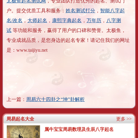
太极鱼起名测试网
，专业团队打造优秀的起名、测试门
户。提交优质工具和服务：
姓名测试打分
，
智能八字起
名/改名
，
大师起名
，
康熙字典起名
，
万年历
，
八字测
试
等功能和服务，赢得了用户的口碑和赞誉。太极鱼，
专业成就品质，是您身边的起名专家！请记住我们的网址
是：www.taijiyu.net
上一篇：
周易六十四卦之“坤”卦解析
周易起名大全
更多 >>
属牛宝宝周易数理及生辰八字起名