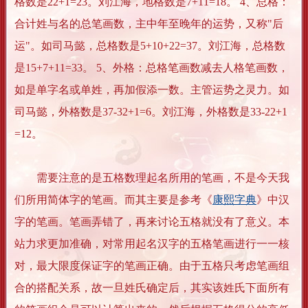
格数是22+1=23。刘江海，地格数是7+11=18。 4、总格：
合计姓与名的总笔画数，主中年至晚年的运势，又称"后
运"。如司马懿，总格数是5+10+22=37。刘江海，总格数
是15+7+11=33。 5、外格：总格笔画数减去人格笔画数，
如是单字名或单姓，再加假添一数。主管运势之灵力。如
司马懿，外格数是37-32+1=6。刘江海，外格数是33-22+1
=12。
需要注意的是五格数理起名所用的笔画，不是今天我
们所用简体字的笔画。而其主要是参考《
康熙字典
》中汉
字的笔画。笔画弄错了，再来讨论五格就没有了意义。本
站力求更加准确，对常用起名汉字的五格笔画进行一一核
对，最大限度保证字的笔画正确。由于五格只考虑笔画组
合的搭配关系，故一旦姓氏确定后，其实该姓氏下面所有