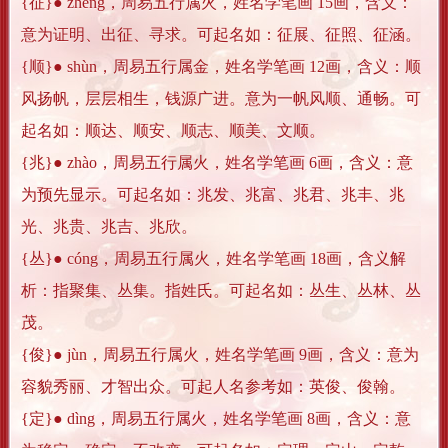
{征}● zhēng，周易五行属火，姓名学笔画 15画，含义：
意为证明、出征、寻求。可起名如：征展、征照、征涵。
{顺}● shùn，周易五行属金，姓名学笔画 12画，含义：顺
风扬帆，层层相生，钱源广进。意为一帆风顺、通畅。可
起名如：顺达、顺安、顺志、顺美、文顺。
{兆}● zhào，周易五行属火，姓名学笔画 6画，含义：意
为预先显示。可起名如：兆发、兆富、兆君、兆丰、兆
光、兆贵、兆吉、兆欣。
{丛}● cóng，周易五行属火，姓名学笔画 18画，含义解
析：指聚集、丛集。指姓氏。可起名如：丛生、丛林、丛
茂。
{俊}● jùn，周易五行属火，姓名学笔画 9画，含义：意为
容貌秀丽、才智出众。可起人名参考如：英俊、俊翰。
{定}● dìng，周易五行属火，姓名学笔画 8画，含义：意