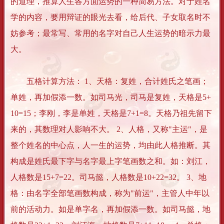
的道理，推算人生各方面运势的一种简易方法。对于姓名
学的内容，要用辩证的眼光去看，给后代、子女取名时不
妨参考；最常写、常用的名字对自己人生运势的暗示力最
大。
五格计算方法： 1、天格：复姓，合计姓氏之笔画；
单姓，再加假添一数。如司马光，司马是复姓，天格是5+
10=15；李刚，李是单姓，天格是7+1=8。天格乃祖先留下
来的，其数理对人影响不大。 2、人格，又称"主运"，是
整个姓名的中心点，人一生的运势，均由此人格推断。其
构成是姓氏最下字与名字最上字笔画数之和。如：刘江，
人格数是15+7=22。司马懿，人格数是10+22=32。 3、地
格：由名字全部笔画数构成，称为"前运"，主管人中年以
前的活动力。如是单字名，再加假添一数。如司马懿，地