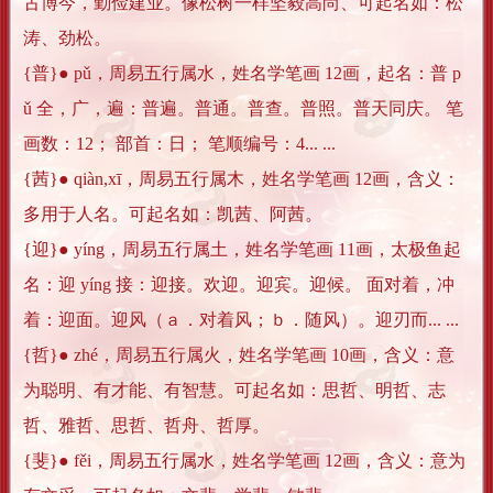
古博今，勤俭建业。像松树一样坚毅高尚、可起名如：松
涛、劲松。
{普}● pǔ，周易五行属水，姓名学笔画 12画，起名：普 p
ǔ 全，广，遍：普遍。普通。普查。普照。普天同庆。 笔
画数：12； 部首：日； 笔顺编号：4... ...
{茜}● qiàn,xī，周易五行属木，姓名学笔画 12画，含义：
多用于人名。可起名如：凯茜、阿茜。
{迎}● yíng，周易五行属土，姓名学笔画 11画，太极鱼起
名：迎 yíng 接：迎接。欢迎。迎宾。迎候。 面对着，冲
着：迎面。迎风（ａ．对着风；ｂ．随风）。迎刃而... ...
{哲}● zhé，周易五行属火，姓名学笔画 10画，含义：意
为聪明、有才能、有智慧。可起名如：思哲、明哲、志
哲、雅哲、思哲、哲舟、哲厚。
{斐}● fěi，周易五行属水，姓名学笔画 12画，含义：意为