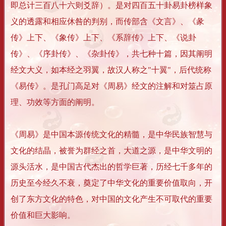
即总计三百八十六则爻辞）。是对四百五十卦易卦榜样象
义的透露和相应休咎的判别，而传部含《文言》、《彖
传》上下、《象传》上下、《系辞传》上下、《说卦
传》、《序卦传》、《杂卦传》，共七种十篇，因其阐明
经文大义，如本经之羽翼，故汉人称之"十翼"，后代统称
《易传》。是孔门高足对《周易》经文的注解和对筮占原
理、功效等方面的阐明。
《周易》是中国本源传统文化的精髓，是中华民族智慧与
文化的结晶，被誉为群经之首，大道之源，是中华文明的
源头活水，是中国古代杰出的哲学巨著，历经七千多年的
历史至今经久不衰，奠定了中华文化的重要价值取向，开
创了东方文化的特色，对中国的文化产生不可取代的重要
价值和巨大影响。