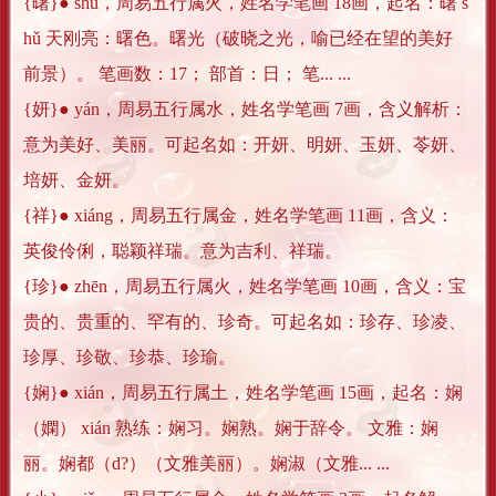
{曙}● shǔ，周易五行属火，姓名学笔画 18画，起名：曙 s
hǔ 天刚亮：曙色。曙光（破晓之光，喻已经在望的美好
前景）。 笔画数：17； 部首：日； 笔... ...
{妍}● yán，周易五行属水，姓名学笔画 7画，含义解析：
意为美好、美丽。可起名如：开妍、明妍、玉妍、苓妍、
培妍、金妍。
{祥}● xiáng，周易五行属金，姓名学笔画 11画，含义：
英俊伶俐，聪颖祥瑞。意为吉利、祥瑞。
{珍}● zhēn，周易五行属火，姓名学笔画 10画，含义：宝
贵的、贵重的、罕有的、珍奇。可起名如：珍存、珍凌、
珍厚、珍敬、珍恭、珍瑜。
{娴}● xián，周易五行属土，姓名学笔画 15画，起名：娴
（嫻） xián 熟练：娴习。娴熟。娴于辞令。 文雅：娴
丽。娴都（d?）（文雅美丽）。娴淑（文雅... ...