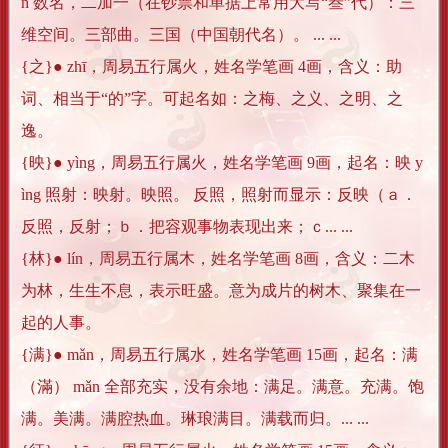
n 数名，二加一（在钞票和单据上常用大写“叁”代）：三
维空间。三部曲。三国（中国朝代名）。 ... ...
{之}● zhī，周易五行属火，姓名学笔画 4画，含义：助
词、相当于“的”字。可起名如：之梅、之义、之明、之
逸。
{映}● yìng，周易五行属火，姓名学笔画 9画，起名：映 y
ìng 照射：映射。映照。 反照，照射而显示：反映（ａ．
反照，反射；ｂ．把容观事物表现出来；ｃ... ...
{林}● lín，周易五行属木，姓名学笔画 8画，含义：二木
为林，生生不息，表示旺盛。意为成片的树木、聚集在一
起的人事。
{满}● mǎn，周易五行属水，姓名学笔画 15画，起名：满
（滿） mǎn 全部充实，没有余地：满足。满意。充满。饱
满。美满。满腔热血。琳琅满目。满载而归。... ...