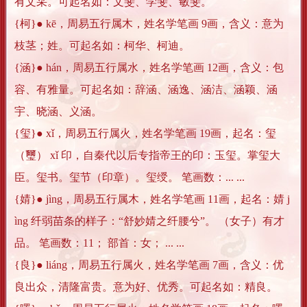
有文采。可起名如：文斐、学斐、敏斐。
{柯}● kē，周易五行属木，姓名学笔画 9画，含义：意为
枝茎；姓。可起名如：柯华、柯迪。
{涵}● hán，周易五行属水，姓名学笔画 12画，含义：包
容、有雅量。可起名如：辞涵、涵逸、涵洁、涵颖、涵
宇、晓涵、义涵。
{玺}● xǐ，周易五行属火，姓名学笔画 19画，起名：玺
（璽） xǐ 印，自秦代以后专指帝王的印：玉玺。掌玺大
臣。玺书。玺节（印章）。玺绶。 笔画数：... ...
{婧}● jìng，周易五行属木，姓名学笔画 11画，起名：婧 j
ìng 纤弱苗条的样子：“舒妙婧之纤腰兮”。 （女子）有才
品。 笔画数：11； 部首：女； ... ...
{良}● liáng，周易五行属火，姓名学笔画 7画，含义：优
良出众，清隆富贵。意为好、优秀。可起名如：精良。