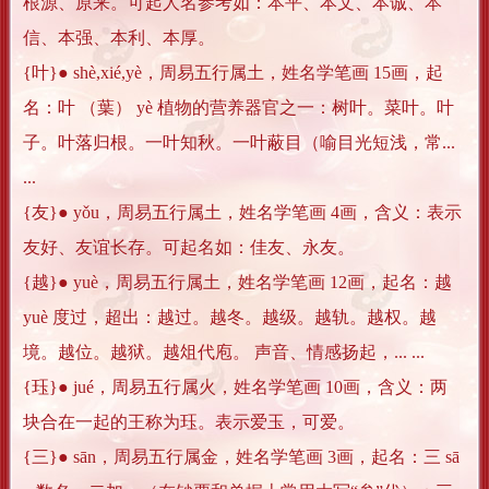
根源、原来。可起人名参考如：本平、本文、本诚、本
信、本强、本利、本厚。
{叶}● shè,xié,yè，周易五行属土，姓名学笔画 15画，起
名：叶 （葉） yè 植物的营养器官之一：树叶。菜叶。叶
子。叶落归根。一叶知秋。一叶蔽目（喻目光短浅，常...
...
{友}● yǒu，周易五行属土，姓名学笔画 4画，含义：表示
友好、友谊长存。可起名如：佳友、永友。
{越}● yuè，周易五行属土，姓名学笔画 12画，起名：越
yuè 度过，超出：越过。越冬。越级。越轨。越权。越
境。越位。越狱。越俎代庖。 声音、情感扬起，... ...
{珏}● jué，周易五行属火，姓名学笔画 10画，含义：两
块合在一起的王称为珏。表示爱玉，可爱。
{三}● sān，周易五行属金，姓名学笔画 3画，起名：三 sā