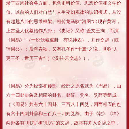
录了西周社会各方面，包含史料价值、思想价值和文学价
值。以前的人们对自然与人生变幻规律的认识模式，从没
有超越八卦的思维框架。相传龙马驮“河图”出现在黄河，
上古圣人伏羲始作八卦；《史记》又称“盖文王拘，而演
《周易》”（一说伏羲重卦，有说神农），并作爻辞（或
谓周公）；后至春秋，又有孔圣作“十翼”之说，世称“人
更三圣，世历三古”（《汉书·艺文志》）。
《周易》分为经部和传部，经部之原名就为《周易》，由
六十四卦卦象及相应的卦名、卦辞、爻名、爻辞等组成，
（《周易》共有六十四卦、三百八十四爻，因而相应的也
有六十四则卦辞和三百八十四则爻辞。由于《乾》《坤》
两卦各有"用九"和"用六"的文辞，故将其并入爻辞之中，