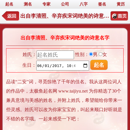
起名
测名
专家
公司
八字
签名
黄历
出自李清照、辛弃疾宋词绝美的诗意名字
出自李清照、辛弃疾宋词绝美的诗意名字
姓氏：
性别：
男
女
生日：
品读“二安”词，寻觅惊艳了千年的佳名。我从这两位词人
的作品中，太极鱼起名网 www.taijiyu.net 为你精选了30个
兼具意境与美感的姓名，并附上姓氏，希望能给你带来一
些灵感。姓氏可以改为你家宝宝的，叫起来顺口好听就是
不错的名字哦。一起来感受一下吧：