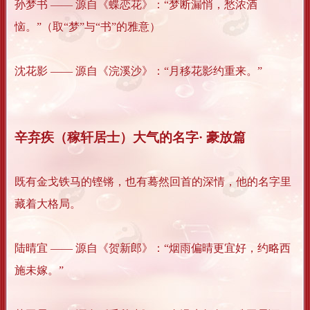
孙梦书 —— 源自《蝶恋花》：“梦断漏悄，愁浓酒
恼。”（取“梦”与“书”的雅意）
沈花影 —— 源自《浣溪沙》：“月移花影约重来。”
辛弃疾（稼轩居士）大气的名字· 豪放篇
既有金戈铁马的铿锵，也有蓦然回首的深情，他的名字里
藏着大格局。
陆晴宜 —— 源自《贺新郎》：“烟雨偏晴更宜好，约略西
施未嫁。”