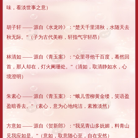
味，看淡世事之意）
胡子轩 —— 源自《水龙吟》：“楚天千里清秋，水随天去
秋无际。”（子为古代美称，轩指气宇轩昂）
林清如 —— 源自《青玉案》：“众里寻他千百度，蓦然回
首，那人却在，灯火阑珊处。”（清如，取清静如水，心
境澄明）
朱素心 —— 源自《青玉案》：“蛾儿雪柳黄金缕，笑语盈
盈暗香去。”（素心，意为心地纯洁，素雅淡然）
方意如 —— 源自《贺新郎》：“我见青山多妩媚，料青山
见我应如是。”（意如，取意随心至，自在安然）