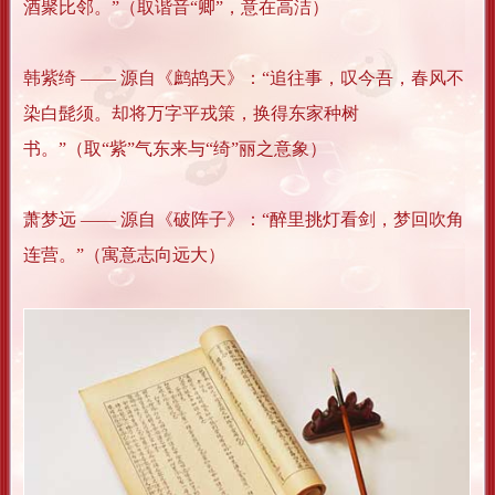
酒聚比邻。”（取谐音“卿”，意在高洁）
韩紫绮 —— 源自《鹧鸪天》：“追往事，叹今吾，春风不
染白髭须。却将万字平戎策，换得东家种树
书。”（取“紫”气东来与“绮”丽之意象）
萧梦远 —— 源自《破阵子》：“醉里挑灯看剑，梦回吹角
连营。”（寓意志向远大）