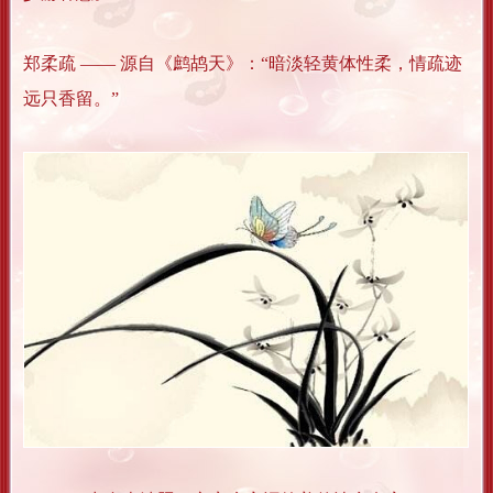
郑柔疏 —— 源自《鹧鸪天》：“暗淡轻黄体性柔，情疏迹
远只香留。”