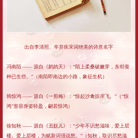
出自李清照、辛弃疾宋词绝美的诗意名字
冯南陌 —— 源自《鹧鸪天》：“陌上柔桑破嫩芽，东邻蚕
种已生些。”（南陌即南边的小路，象征生机）
韩惊鸿 —— 源自《一剪梅》：“惊起沙禽掠岸飞。”（“惊
鸿”形容身姿轻盈，翩若惊鸿）
徐知秋 —— 源自《丑奴儿》：“少年不识愁滋味，爱上层
楼。爱上层楼，为赋新词强说愁。”（知秋，取识尽愁滋