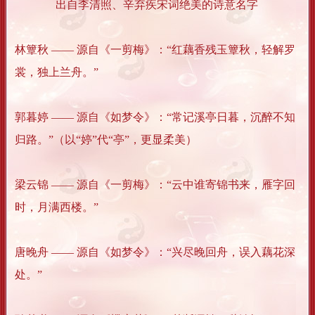
出自李清照、辛弃疾宋词绝美的诗意名字
林簟秋 —— 源自《一剪梅》：“红藕香残玉簟秋，轻解罗
裳，独上兰舟。”
郭暮婷 —— 源自《如梦令》：“常记溪亭日暮，沉醉不知
归路。”（以“婷”代“亭”，更显柔美）
梁云锦 —— 源自《一剪梅》：“云中谁寄锦书来，雁字回
时，月满西楼。”
唐晚舟 —— 源自《如梦令》：“兴尽晚回舟，误入藕花深
处。”