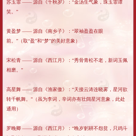
苏玉霏 —— 源自《千秋岁》：“金汤生气象，珠玉霏谭
笑。”
黄盈梦 —— 源自《南乡子》：“翠袖盈盈在眼
前。”（取“盈”和“梦”的美好意象）
宋松青 —— 源自《西江月》：“秀骨青松不老，新词玉佩
相磨。”
高星舞 —— 源自《渔家傲》：“天接云涛连晓雾，星河欲
转千帆舞。”（虽为李词，辛词亦有壮阔星河意象，此处
通用）
罗晚卿 —— 源自《西江月》：“晚岁躬耕不怨贫，只鸡斗