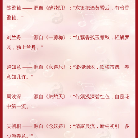
陈盈袖 —— 源自《醉花阴》：“东篱把酒黄昏后，有暗香
盈袖。”
刘兰舟 —— 源自《一剪梅》：“红藕香残玉簟秋，轻解罗
裳，独上兰舟。”
赵知意 —— 源自《永遇乐》：“染柳烟浓，吹梅笛怨，春
意知几许。”
周浅深 —— 源自《鹧鸪天》：“何须浅深碧红色，自是花
中第一流。”
吴初桐 —— 源自《念奴娇》：“清露晨流，新桐初引，多
少游春意。”