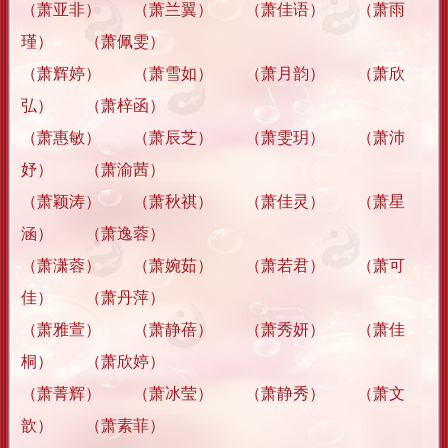
（萧亚非） （萧兰翼） （萧佳语） （萧雨
瑾） （萧佩雯）
（萧辉婷） （萧雪如） （萧月韵） （萧欣
弘） （萧梓函）
（萧惠敏） （萧辰芝） （萧雯玥） （萧沛
妤） （萧渝茜）
（萧颖涛） （萧秋祺） （萧佳灵） （萧星
涵） （萧逸蓉）
（萧潇蓉） （萧婉茹） （萧若君） （萧可
佳） （萧丹萍）
（萧雅萱） （萧静蓓） （萧秀妍） （萧佳
桐） （萧欣婷）
（萧菁辉） （萧冰莹） （萧静秀） （萧文
歆） （萧素菲）