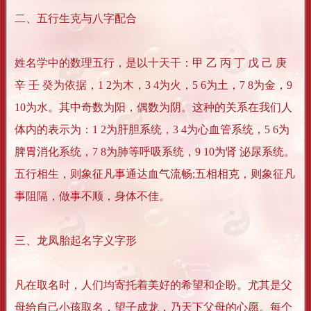
二、五行生克与八字配合
姓名学中的数理五行，是以十天干：甲 乙 丙 丁 戊 己 庚
辛 壬 癸为依据，1 2为木，3 4为火，5 6为土，7 8为金，9
10为水。其中奇数为阳，偶数为阴。这种的关系在我们人
体内的表示为：1 2为肝胆系统，3 4为心血管系统，5 6为
脾胃消化系统，7 8为肺等呼吸系统，9 10为肾 泌尿系统。
五行相生，则象征凡事通达血气流畅;五相相克，则象征凡
事阻隔，做事不顺，身体不佳。
三、龙凤胎起名字义字形
凡在取名时，人们均寄托着美好的希望和企盼。尤其是父
母给自己小孩取名，望子成龙，乃天下父母的心愿。每个