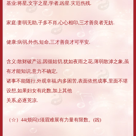
基业:将星,文字之星,学者,凶星.灾厄伤残.
家庭:妻弱无助,子多不肖,心心相印,三才善良者无妨.
健康:病弱,外伤,短命,三才善良才可平安.
含义:散财破产运,因循姑切,犹如夜雨之花,薄弱散滹之象,虽
有才能知识,意力不确定,
诸事不能随行,外观幸福,内多困苦,表面依然成事,里面不堪
设想,如果妇女有此数,加上其他
关系,必逐茺凉.
（☆）44(烦闷):须眉难展有力量有限数。(凶)