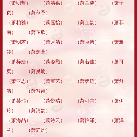
（萧明哲） （萧清嘉） （萧兰馨） （萧子
岚） （萧秋予）
（萧柏雅） （萧嘉怡） （萧芷韵） （萧菲
南） （萧芷欣）
（萧明若） （萧月清） （萧卓博） （萧雅
婷） （萧芝萱）
（萧梓婕） （萧姿颐） （萧若佳） （萧可
奕） （萧昊瑜）
（萧亚思） （萧宝艺） （萧媛瑶） （萧舒
洁） （萧智超）
（萧芸玮） （萧悦晴） （萧可菁） （萧伊
玲） （萧清韵）
（萧海晶） （萧诗云） （萧怡泽） （萧泽
兰） （萧静烨）