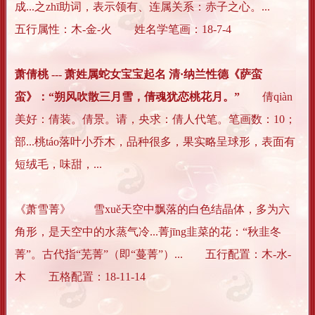
成...之zhī助词，表示领有、连属关系：赤子之心。...
五行属性：木-金-火 姓名学笔画：18-7-4
萧倩桃 --- 萧姓属蛇女宝宝起名 清·纳兰性德《萨蛮
蛮》：“朔风吹散三月雪，倩魂犹恋桃花月。”
倩qiàn
美好：倩装。倩景。请，央求：倩人代笔。笔画数：10；
部...桃táo落叶小乔木，品种很多，果实略呈球形，表面有
短绒毛，味甜，...
《萧雪菁》 雪xuě天空中飘落的白色结晶体，多为六
角形，是天空中的水蒸气冷...菁jīng韭菜的花：“秋韭冬
菁”。古代指“芜菁”（即“蔓菁”）... 五行配置：木-水-
木 五格配置：18-11-14