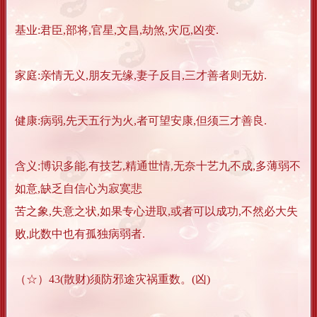
基业:君臣,部将,官星,文昌,劫煞,灾厄,凶变.
家庭:亲情无义,朋友无缘,妻子反目,三才善者则无妨.
健康:病弱,先天五行为火,者可望安康,但须三才善良.
含义:博识多能,有技艺,精通世情,无奈十艺九不成,多薄弱不
如意,缺乏自信心为寂寞悲
苦之象,失意之状,如果专心进取,或者可以成功,不然必大失
败,此数中也有孤独病弱者.
（☆）43(散财)须防邪途灾祸重数。(凶)