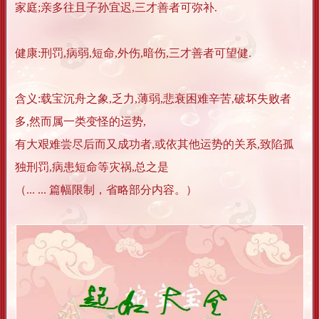
家庭;亲多往且子孙宜迟,三才善者可弥补.
健康:刑罚,病弱,短命,外伤,暗伤,三才善者可望健.
含义:载宝沉舟之象,乏力,薄弱,悲衰困难辛苦,破坏失败者
多,然而属一类变怪的运势,
有大艰难尝尽后而又成功者,或依其他运势的关系,致陷孤
独刑罚,病患短命等灾祸,总之是
（... ... 篇幅限制，省略部分内容。）