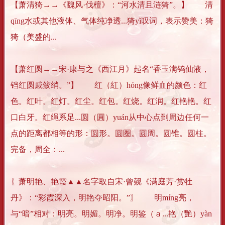
【萧清猗→→《魏风·伐檀》：“河水清且涟猗”。】 清
qīng水或其他液体、气体纯净透...猗yǐ叹词，表示赞美：猗
猗（美盛的...
【萧红圆→→宋·康与之《西江月》起名“香玉满钨仙液，
铛红圆戚鲛绡。”】 红（紅）hóng像鲜血的颜色：红
色。红叶。红灯。红尘。红包。红烧。红润。红艳艳。红
口白牙。红绳系足...圆（圓）yuán从中心点到周边任何一
点的距离都相等的形：圆形。圆圈。圆周。圆锥。圆柱。
完备，周全：...
〖萧明艳、艳霞▲▲名字取自宋·曾觌《满庭芳·赏牡
丹》：“彩霞深入，明艳夺昭阳。”〗 明míng亮，
与“暗”相对：明亮。明媚。明净。明鉴（ａ...艳（艷）yàn