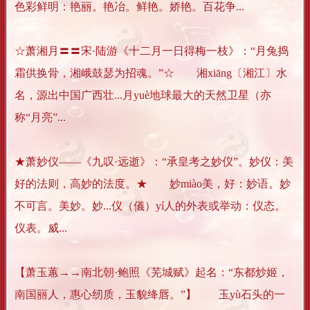
色彩鲜明：艳丽。艳冶。鲜艳。娇艳。百花争...
☆萧湘月〓〓宋·陆游《十二月一日得梅一枝》：“月兔捣
霜供换骨，湘峨鼓瑟为招魂。”☆ 湘xiāng〔湘江〕水
名，源出中国广西壮...月yuè地球最大的天然卫星（亦
称“月亮”...
★萧妙仪——《九叹·远逝》：“承皇考之妙仪”。妙仪：美
好的法则，高妙的法度。★ 妙miào美，好：妙语。妙
不可言。美妙。妙...仪（儀）yí人的外表或举动：仪态。
仪表。威...
【萧玉蕙→→南北朝·鲍照《芜城赋》起名：“东都炒姬，
南国丽人，惠心纫质，玉貌绛唇。”】 玉yù石头的一