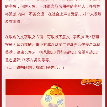
解字象，何解人象。一般而言取名用生僻字的人，多数性
格孤独 内向，不善交流，在社会上声誉受损，对个人发展
多有阻碍。
在取名的文字取义方面，可取以下意义1 学识渊博;2 济世
安民;3 智力超解;4 事业有成;5 财源广进;6 姿容俊美;7 幸福
美满;8 健康长寿;9 一帆风顺;10 品行高尚;11 名望卓越;12
意志坚强;13 慕古贤良等等。
（... ... 篇幅限制，省略部分内容。）