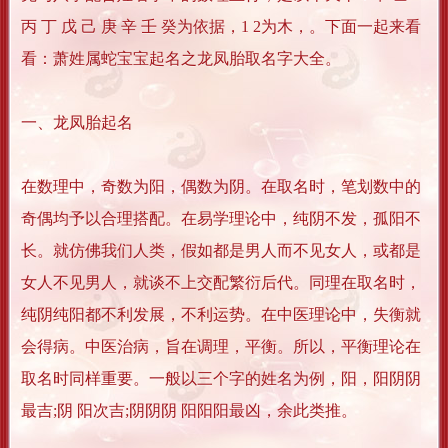
丙 丁 戊 己 庚 辛 壬 癸为依据，1 2为木，。下面一起来看
看：萧姓属蛇宝宝起名之龙凤胎取名字大全。
一、龙凤胎起名
在数理中，奇数为阳，偶数为阴。在取名时，笔划数中的
奇偶均予以合理搭配。在易学理论中，纯阴不发，孤阳不
长。就仿佛我们人类，假如都是男人而不见女人，或都是
女人不见男人，就谈不上交配繁衍后代。同理在取名时，
纯阴纯阳都不利发展，不利运势。在中医理论中，失衡就
会得病。中医治病，旨在调理，平衡。所以，平衡理论在
取名时同样重要。一般以三个字的姓名为例，阳，阳阴阴
最吉;阴 阳次吉;阴阴阴 阳阳阳最凶，余此类推。