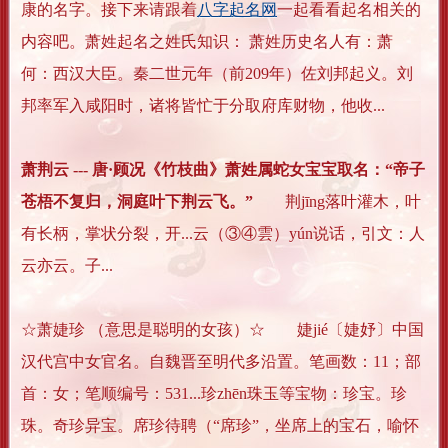
康的名字。接下来请跟着
八字起名网
一起看看起名相关的
内容吧。萧姓起名之姓氏知识： 萧姓历史名人有：萧
何：西汉大臣。秦二世元年（前209年）佐刘邦起义。刘
邦率军入咸阳时，诸将皆忙于分取府库财物，他收...
萧荆云 --- 唐·顾况《竹枝曲》萧姓属蛇女宝宝取名：“帝子
苍梧不复归，洞庭叶下荆云飞。”
荆jīng落叶灌木，叶
有长柄，掌状分裂，开...云（③④雲）yún说话，引文：人
云亦云。子...
☆萧婕珍 （意思是聪明的女孩）☆ 婕jié〔婕妤〕中国
汉代宫中女官名。自魏晋至明代多沿置。笔画数：11；部
首：女；笔顺编号：531...珍zhēn珠玉等宝物：珍宝。珍
珠。奇珍异宝。席珍待聘（“席珍”，坐席上的宝石，喻怀