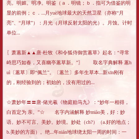
亮。明媚。明净。明鉴（ａ．明镜；ｂ．指可为借鉴的明
显的前例；ｃ．...月yuè地球最大的天然卫星（亦称“月
亮”、“月球”）：月光（月球反射太阳的光）。月蚀。计时
单位...
〖萧蕙新▲▲唐·杜牧《和令狐侍御赏蕙草》起名：“寻常
峙思巧如春，又喜幽亭蕙草新。”〗 取名字典解释 蕙h
uì〔蕙草〕即“佩兰”。〔蕙兰〕多年生草本...新xīn刚有
的，刚经验到的；初始的，没有用过的...
☆萧妙年〓〓唐·储光羲《物庭贻马九》：“妙年一相得，
白首定为 亲。”☆ 名字内涵解释 妙miào美，好：妙
语。妙不可言。美妙。妙境。妙处（ch?）（a.好的地点；
b.美妙的方面）。绝...年nián地球绕太阳一周的时间：一