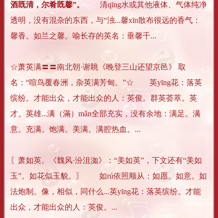
酒既清，尔肴既馨”。
清qīng水或其他液体、气体纯净
透明，没有混杂的东西，与“浊...馨xīn散布很远的香气：
馨香。如兰之馨。喻长存的英名：垂馨千...
☆萧英满〓〓南北朝·谢眺《晚登三山还望京邑》 取
名：“喧鸟覆春洲，杂英满芳甸。”☆ 英yīng花：落英
缤纷。才能出众，才能出众的人：英俊。群英荟萃。英
才。英雄...满（滿）mǎn全部充实，没有余地：满足。满
意。充满。饱满。美满。满腔热血。...
〖萧如英。《魏风·汾沮洳》：“美如英”，下文还有“美如
玉”。如花似玉貌。〗 如rú依照顺从：如愿。如意。如
法炮制。像，相似，同什么...英yīng花：落英缤纷。才能
出众，才能出众的人：英俊。...