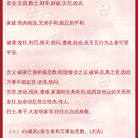
基业:文昌,数土,财库,财破,灾厄,凶吉.
家庭:骨肉相连,兄弟不和,能忍则平和.
健康:发狂,刑罚,病灾,烦闷,遭难,短命,先天五行为土者可望
平安.
含义:破家亡身的最恶数,暗隐惨淡之运,破坏,乱离之意,因此
万事不能如意.逆境,烦闷,
劳苦,患病,残疾,遭难,家属则生离死别,或因其他运的关系而
发狂,短命但乱世出怪杰,伟人,
烈士,孝子,大发明家等,往往出自此格数.
（☆）45(顽风):新生泰和万事如意数。(大吉)