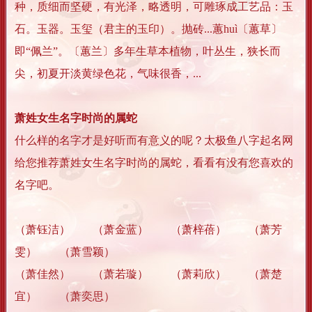
种，质细而坚硬，有光泽，略透明，可雕琢成工艺品：玉
石。玉器。玉玺（君主的玉印）。抛砖...蕙huì〔蕙草〕
即“佩兰”。〔蕙兰〕多年生草本植物，叶丛生，狭长而
尖，初夏开淡黄绿色花，气味很香，...
萧姓女生名字时尚的属蛇
什么样的名字才是好听而有意义的呢？太极鱼八字起名网
给您推荐萧姓女生名字时尚的属蛇，看看有没有您喜欢的
名字吧。
（萧钰洁） （萧金蓝） （萧梓蓓） （萧芳
雯） （萧雪颖）
（萧佳然） （萧若璇） （萧莉欣） （萧楚
宜） （萧奕思）