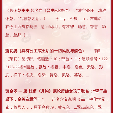
《萧令慧◆◆ 起名自《晋书·孙放传》：“放字齐庄，幼称
令慧。”含敏慧之意。》 令líng〔令狐〕ａ．古地名，
在今山西省临猗县...慧huì聪明，有才智：聪慧。智慧。颖
慧。慧黠（...
萧莉姿（具有公主或王后的一切风度与姿色）
莉lì
〔茉莉〕见“茉”。笔画数：10；部首：艹；笔顺编号：122
3123422姿zī面貌，容貌：姿容。丰姿。姿色。天姿。形
态，样子：姿态。姿势。舞姿。风姿。英姿。...
萧金翠 --- 唐·杜甫《月钩》属蛇萧姓女孩子取名：“翠干生
岩下，金英在世间。”
起名含义说明 金jīn一种化学元
素，符号Ａｕ，原子序数79，黄赤色，...翠cuì绿色：翠