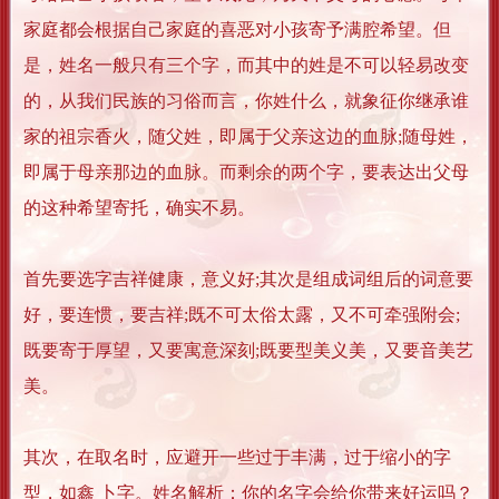
家庭都会根据自己家庭的喜恶对小孩寄予满腔希望。但
是，姓名一般只有三个字，而其中的姓是不可以轻易改变
的，从我们民族的习俗而言，你姓什么，就象征你继承谁
家的祖宗香火，随父姓，即属于父亲这边的血脉;随母姓，
即属于母亲那边的血脉。而剩余的两个字，要表达出父母
的这种希望寄托，确实不易。
首先要选字吉祥健康，意义好;其次是组成词组后的词意要
好，要连惯，要吉祥;既不可太俗太露，又不可牵强附会;
既要寄于厚望，又要寓意深刻;既要型美义美，又要音美艺
美。
其次，在取名时，应避开一些过于丰满，过于缩小的字
型，如鑫 卜字。姓名解析：你的名字会给你带来好运吗？