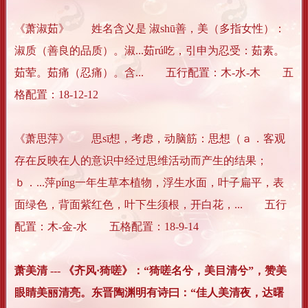
《萧淑茹》 姓名含义是 淑shū善，美（多指女性）：
淑质（善良的品质）。淑...茹rú吃，引申为忍受：茹素。
茹荤。茹痛（忍痛）。含... 五行配置：木-水-木 五
格配置：18-12-12
《萧思萍》 思sī想，考虑，动脑筋：思想（ａ．客观
存在反映在人的意识中经过思维活动而产生的结果；
ｂ．...萍píng一年生草本植物，浮生水面，叶子扁平，表
面绿色，背面紫红色，叶下生须根，开白花，... 五行
配置：木-金-水 五格配置：18-9-14
萧美清 --- 《齐风·猗嗟》：“猗嗟名兮，美目清兮”，赞美
眼睛美丽清亮。东晋陶渊明有诗曰：“佳人美清夜，达曙