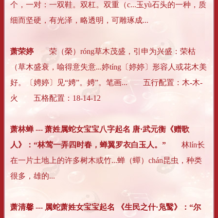
个，一对：一双鞋。双杠。双重（c...玉yù石头的一种，质
细而坚硬，有光泽，略透明，可雕琢成...
萧荣婷
荣（榮）róng草木茂盛，引申为兴盛：荣枯
（草木盛衰，喻得意失意...婷tíng〔婷婷〕形容人或花木美
好。〔娉婷〕见“娉”。娉”。笔画... 五行配置：木-木-
火 五格配置：18-14-12
萧林蝉 --- 萧姓属蛇女宝宝八字起名 唐·武元衡《赠歌
人》：“林莺一弄四时春，蝉翼罗衣白玉人。”
林lín长
在一片土地上的许多树木或竹...蝉（蟬）chán昆虫，种类
很多，雄的...
萧清馨 --- 属蛇萧姓女宝宝起名 《生民之什·凫鹥》：“尔