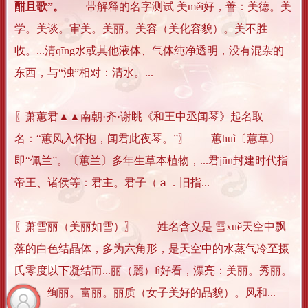
酣且歌”。
带解释的名字测试 美měi好，善：美德。美
学。美谈。审美。美丽。美容（美化容貌）。美不胜
收。...清qīng水或其他液体、气体纯净透明，没有混杂的
东西，与“浊”相对：清水。...
〖萧蕙君▲▲南朝·齐·谢眺《和王中丞闻琴》起名取
名：“蕙风入怀抱，闻君此夜琴。”〗 蕙huì〔蕙草〕
即“佩兰”。〔蕙兰〕多年生草本植物，...君jūn封建时代指
帝王、诸侯等：君主。君子（ａ．旧指...
〖萧雪丽（美丽如雪）〗 姓名含义是 雪xuě天空中飘
落的白色结晶体，多为六角形，是天空中的水蒸气冷至摄
氏零度以下凝结而...丽（麗）lì好看，漂亮：美丽。秀丽。
明丽。绚丽。富丽。丽质（女子美好的品貌）。风和...