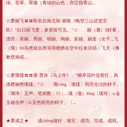
绿。苍翠。翠微（青绿的山色，亦泛指青山...
☆萧丽飞〓〓取名自南北朝·谢眺《晚登三山还望京
邑》“白日丽飞萱，参差皆可见。”☆ 丽（麗）lì好看，
漂亮：美丽。秀丽。明丽。绚丽。富丽。丽质（女子...飞
（飛）fēi鸟类或虫类等用翅膀在空中往来活动：飞天（佛
教壁画或...
☆萧璁珑〓〓唐·贯休《马上作》：“柳岸花叶堤殷红，风
清襟袖辔璁珑。”☆ 璁cōng〔璁珑〕明亮光洁的样子。
〔璁琤〕玉声。笔画数：15；...珑（瓏）lóng〔珑玲〕a.金
玉碰击声；b.玉色明亮的样子。〔...
★萧成之★ 成chéng做好，做完：成功。完成。成就。