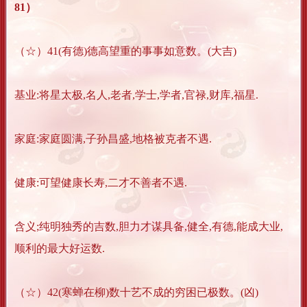
81）
（☆）41(有德)德高望重的事事如意数。(大吉)
基业:将星太极,名人,老者,学士,学者,官禄,财库,福星.
家庭:家庭圆满,子孙昌盛,地格被克者不遇.
健康:可望健康长寿,二才不善者不遇.
含义;纯明独秀的吉数,胆力才谋具备,健全,有德,能成大业,
顺利的最大好运数.
（☆）42(寒蝉在柳)数十艺不成的穷困已极数。(凶)