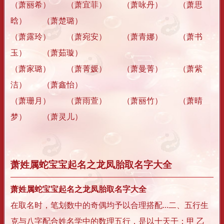
（萧丽希） （萧宜菲） （萧咏丹） （萧思
晗） （萧楚璐）
（萧露玲） （萧宛安） （萧青娜） （萧书
玉） （萧茹璇）
（萧家璐） （萧菁媛） （萧曼菁） （萧紫
洁） （萧鑫怡）
（萧珊月） （萧雨萱） （萧丽竹） （萧晴
梦） （萧灵儿）
萧姓属蛇宝宝起名之龙凤胎取名字大全
萧姓属蛇宝宝起名之龙凤胎取名字大全
在取名时，笔划数中的奇偶均予以合理搭配...二、五行生
克与八字配合姓名学中的数理五行，是以十天干：甲 乙