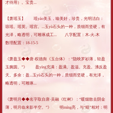
才待用）。宝贵...
【萧瑶玉】 瑶yáo美玉，喻美好，珍贵，光明洁白：
琼瑶。瑶英。瑶宫。...玉yù石头的一种，质细而坚硬，有
光泽，略透明，可雕琢成工... 八字配置：木-火-木
数理配置：18-15-5
《萧盈玉◆◆唐·权德舆《玉台体》：“隐映罗衫薄，轻盈
玉腕圆。”》 盈yíng充满：盈满。盈溢。充盈。沸反盈
天。多余：盈...玉yù石头的一种，质细而坚硬，有光泽，
略透明，可雕琢...
《萧明月◆◆名字取自唐·吴融《红树》：“暖烟散去阴金
薄，明月临来影半空。”》 明míng亮，与“暗”相对：明