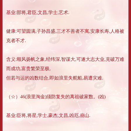
基业:部将,君臣,文昌,学士,艺术.
健康:可望圆满,子孙昌盛,三才不善者不寓,安康长寿,人格被
克者不才.
含义:顺风扬帆之象,经纬深,智谋大,可遂大志大业,克破万难
而成功,富贵繁荣至极,
但若与运的凶数结合,即如浪里失舵船,易遭灾难.
（☆）46(浪里淘金)须防复失的离祖破家数。(凶)
基业:臣将,将星,学士,豪杰,文昌,凶厄,崩山.