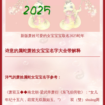
新版萧姓可爱的女宝宝宝取名2025蛇年
诗意的属蛇萧姓女宝宝名字大全带解释
洋气的萧姓属蛇女宝宝名字参考：
《萧双玉◆◆南北朝·梁武帝萧衍《东飞伯劳歌》：“女儿
年纪十五六，窈窕无双颜如玉。”》 双（雙）shuāng两