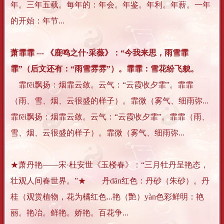
年。三年五载。每年的：年会。年鉴。年利。年薪。一年
的开始：年节...
萧霏霏 --- 《鹿鸣之什·采薇》：“今我来思，雨雪霏
霏”（后文还有：“雨雪雰雰”）。霏霏：雪花纷飞貌。
霏fēi飘扬：烟霏云敛。云气：“云霞收夕霏”。霏霏
（雨、雪、烟、云很盛的样子）。霏微（雾气、细雨弥...
霏fēi飘扬：烟霏云敛。云气：“云霞收夕霏”。霏霏（雨、
雪、烟、云很盛的样子）。霏微（雾气、细雨弥...
★萧丹艳——宋·杜安世《玉楼春》：“三月牡丹呈艳态，
壮观人间春世界。”★ 丹dān红色：丹砂（朱砂）。丹
桂（观赏植物，花为橘红色...艳（艷）yàn色彩鲜明：艳
丽。艳冶。鲜艳。娇艳。百花争...