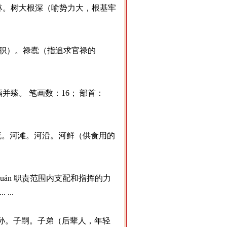
。树林。树大根深（喻势力大，根基牢
指官职）。禄蠹（指追求官禄的
百福并臻。 笔画数：16； 部首：
。河流。河滩。河沿。河鲜（供食用的
 quán 职责范围内支配和指挥的力
..
女。子孙。子嗣。子弟（后辈人，年轻