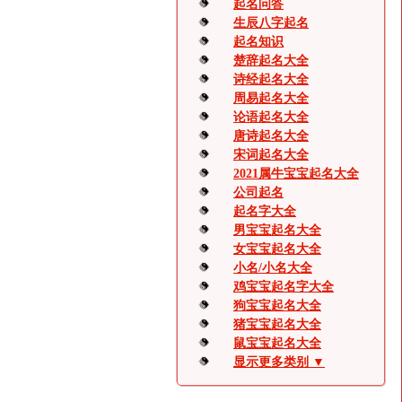
起名问答
生辰八字起名
起名知识
楚辞起名大全
诗经起名大全
周易起名大全
论语起名大全
唐诗起名大全
宋词起名大全
2021属牛宝宝起名大全
公司起名
起名字大全
男宝宝起名大全
女宝宝起名大全
小名/小名大全
鸡宝宝起名字大全
狗宝宝起名大全
猪宝宝起名大全
鼠宝宝起名大全
显示更多类别 ▼