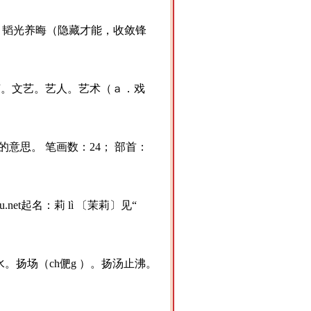
，隐蔽：韬光养晦（隐藏才能，收敛锋
。技艺。文艺。艺人。艺术（ａ．戏
盛的意思。 笔画数：24； 部首：
.net起名：莉 lì 〔茉莉〕见“
扬水。扬场（ch俷g ）。扬汤止沸。