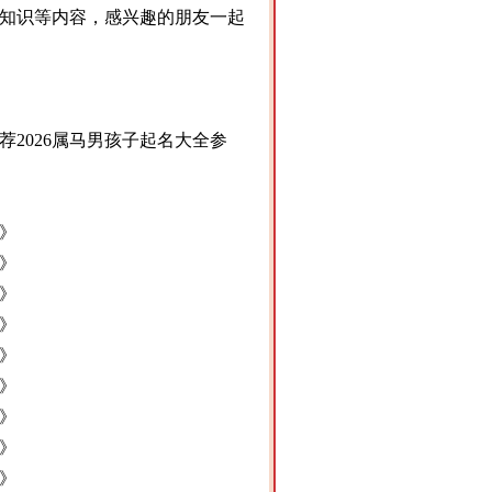
知识等内容，感兴趣的朋友一起
2026属马男孩子起名大全参
》
》
》
》
》
》
》
》
》