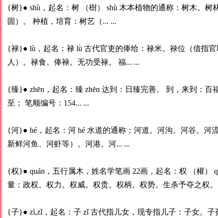
{树}● shù，起名：树 （樹） shù 木本植物的通称：树木
固）。 种植，培育：树艺（... ...
{禄}● lù，起名：禄 lù 古代官吏的俸给：禄米。禄位（借
人）。禄食。俸禄。无功受禄。 福... ...
{臻}● zhēn，起名：臻 zhēn 达到：日臻完善。 到，来到：
至； 笔顺编号：154... ...
{河}● hé，起名：河 hé 水道的通称：河道。河沟。河谷
新鲜河鱼、河虾等）。河港。河... ...
{权}● quán，五行属木，姓名学笔画 22画，起名：权 （權）
量：政权。权力。权威。权贵。权柄。权势。生杀予夺之权。... .
{子}● zì,zǐ，起名：子 zǐ 古代指儿女，现专指儿子：子