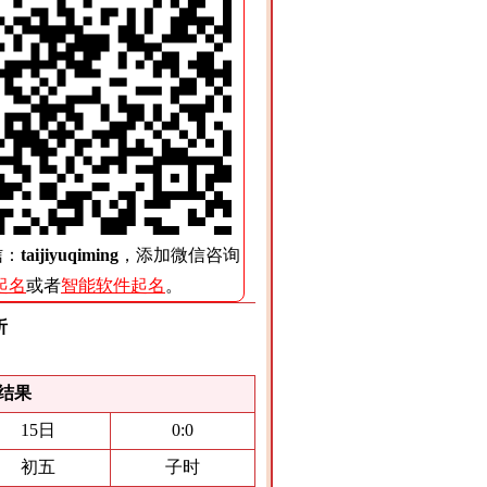
信：
taijiyuqiming
，添加微信咨询
起名
或者
智能软件起名
。
析
析结果
15日
0:0
初五
子时