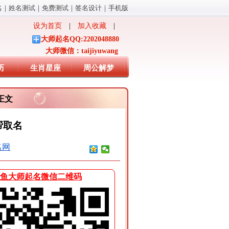
名
｜
姓名测试
｜
免费测试
｜
签名设计
｜
手机版
设为首页
|
加入收藏
|
大师起名QQ:2202048880
大师微信：taijiyuwang
历
生肖星座
周公解梦
正文
帮取名
名网
鱼大师起名微信二维码