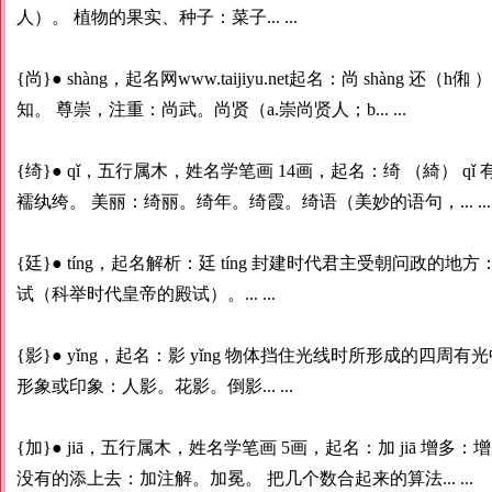
人）。 植物的果实、种子：菜子... ...
{尚}● shàng，起名网www.taijiyu.net起名：尚 shàng
知。 尊崇，注重：尚武。尚贤（a.崇尚贤人；b... ...
{绮}● qǐ，五行属木，姓名学笔画 14画，起名：绮 （綺） 
襦纨绔。 美丽：绮丽。绮年。绮霞。绮语（美妙的语句，... ...
{廷}● tíng，起名解析：廷 tíng 封建时代君主受朝问政的
试（科举时代皇帝的殿试）。... ...
{影}● yǐng，起名：影 yǐng 物体挡住光线时所形成的四
形象或印象：人影。花影。倒影... ...
{加}● jiā，五行属木，姓名学笔画 5画，起名：加 jiā 增
没有的添上去：加注解。加冕。 把几个数合起来的算法... ...