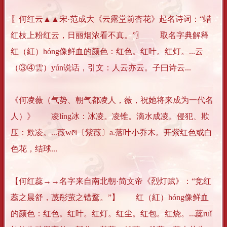
〖何红云▲▲宋·范成大《云露堂前杏花》起名诗词：“蜡
红枝上粉红云，日丽烟浓看不真。”〗 取名字典解释
红（紅）hóng像鲜血的颜色：红色。红叶。红灯。...云
（③④雲）yún说话，引文：人云亦云。子曰诗云...
《何凌薇（气势、朝气都凌人，薇，祝她将来成为一代名
人）》 凌líng冰：冰凌。凌锥。滴水成凌。侵犯、欺
压：欺凌。...薇wēi〔紫薇〕a.落叶小乔木。开紫红色或白
色花，结球...
【何红蕊→→名字来自南北朝·简文帝《烈灯赋》：“竞红
蕊之晨舒，蔑彤萤之错鹜。”】 红（紅）hóng像鲜血
的颜色：红色。红叶。红灯。红尘。红包。红烧。...蕊ruǐ