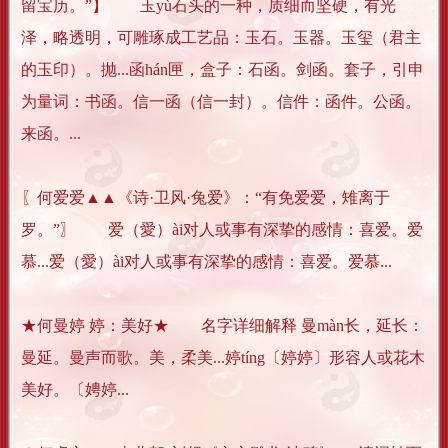
留宝历。”】 玉yù石头的一种，质细而坚硬，有光
泽，略透明，可雕琢成工艺品：玉石。玉器。玉玺（君主
的玉印）。抛...函hán匣，盒子：石函。剑函。套子，引申
为量词：书函。信一函（信一封）。信件：函件。公函。
来函。...
〖何爱爱▲▲《诗·卫风·兔爱》：“有免爱爱，雉离于
罗。”〗 爱（愛）ài对人或事有深挚的感情：喜爱。爱
慕...爱（愛）ài对人或事有深挚的感情：喜爱。爱慕...
★何曼婷 婷：美好★ 名字详细解释 曼màn长，延长：
曼延。曼声而歌。美，柔美...婷tíng〔婷婷〕形容人或花木
美好。〔娉婷...