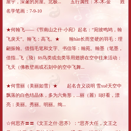
屋宇，深邃的房屋。北极... 五行属性：木-木-金 姓
名学笔画：7-9-10
★何翰飞——《节南山之什·小宛》起名：“宛彼鸣鸠，翰
飞戾天”。翰飞：高飞。★ 翰hàn长而坚硬的羽毛：理
翩振翰。借指毛笔和文字、书信等：翰苑。翰墨（笔墨，
借指...飞（飛）fēi鸟类或虫类等用翅膀在空中往来活动：
飞天（佛教壁画或石刻中的空中飞舞...
★何雪丽（美丽如雪）★ 起名含义说明 雪xuě天空中
飘落的白色结晶体，多为六角形，...丽（麗）lì好看，漂
亮：美丽。秀丽。明丽。绚...
☆何思齐〓〓《文王之什·思齐》：“思齐大任，文王之