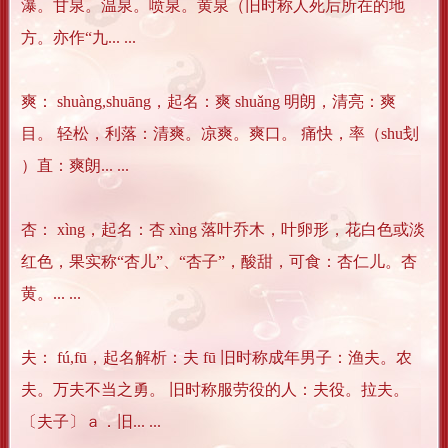
瀑。甘泉。温泉。喷泉。黄泉（旧时称人死后所在的地
方。亦作“九... ...
爽： shuàng,shuāng，起名：爽 shuǎng 明朗，清亮：爽
目。 轻松，利落：清爽。凉爽。爽口。 痛快，率（shu刬
）直：爽朗... ...
杏： xìng，起名：杏 xìng 落叶乔木，叶卵形，花白色或淡
红色，果实称“杏儿”、“杏子”，酸甜，可食：杏仁儿。杏
黄。... ...
夫： fú,fū，起名解析：夫 fū 旧时称成年男子：渔夫。农
夫。万夫不当之勇。 旧时称服劳役的人：夫役。拉夫。
〔夫子〕ａ．旧... ...