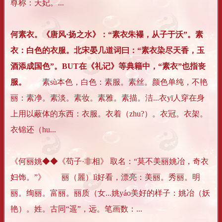
尊称：天妃。...
何素衣。《唐风·扬之水》：“素衣朱襮，从子于沃”。素
衣：白色的衣服。北宋晏几道词曰：“素衣染尽天香，玉
酒添成国色”。BUT在《礼记》等典籍中，“素衣”也指丧
服。
素sù本色，白色：素服。素丝。颜色单纯，不艳
丽：素净。素淡。素妆。素雅。素描。洁...衣yī人穿在身
上用以蔽体的东西：衣服。衣着（zhu?）。衣冠。衣架。
衣锦还（hu...
《何丽姚◆◆《苟子·非相》 取名：“莫不美丽姚冶，奇衣
妇饰。”》 丽（麗）lì好看，漂亮：美丽。秀丽。明
丽。绚丽。富丽。丽质（女...姚yáo美好的样子：姚冶（妖
艳）。姓。古同“遥”，远。笔画数：...