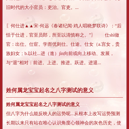
旧时代的大小官员：吏治。官吏。...
〖何仕进▲▲宋·何远《春诸纪闻·鸡人唱晓梦联诗》：“后
恬于仕进，官至员郎，所至以清慎称之。”〗 仕shì做
官：出仕。仕宦。学而优则仕。仕途。仕女（a.宫女，贵
族妇女；b.以社...进（進）jìn向前或向上移动、发展，
与“退”相对：前进。上进。推进。跃进。进退...
姓何属龙宝宝起名之八字测试的意义
姓何属龙宝宝起名之八字测试的意义
但八字为什么能反映人的运势呢...从根本上改写运势预测
长期以来只有站在唯心认识角度心领神会的灰色历史，使