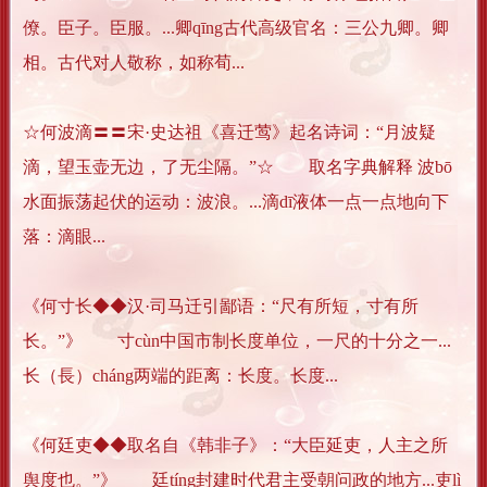
僚。臣子。臣服。...卿qīng古代高级官名：三公九卿。卿
相。古代对人敬称，如称荀...
☆何波滴〓〓宋·史达祖《喜迁莺》起名诗词：“月波疑
滴，望玉壶无边，了无尘隔。”☆ 取名字典解释 波bō
水面振荡起伏的运动：波浪。...滴dī液体一点一点地向下
落：滴眼...
《何寸长◆◆汉·司马迁引鄙语：“尺有所短，寸有所
长。”》 寸cùn中国市制长度单位，一尺的十分之一...
长（長）cháng两端的距离：长度。长度...
《何廷吏◆◆取名自《韩非子》：“大臣延吏，人主之所
舆度也。”》 廷tíng封建时代君主受朝问政的地方...吏lì