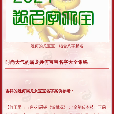
姓何的龙宝宝，结合八字起名
时尚大气的属龙姓何宝宝名字大全集锦
吉祥的姓何属龙女宝宝名字案例参考：
【何玉函→→唐·刘禹锡《游桃源》：“金阙传本枝，玉函