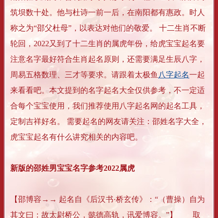
筑坝数十处。他与杜诗一前一后，在南阳都有惠政。时人
称之为“邵父杜母”，以表达对他们的敬爱。 十二生肖不断
轮回，2022又到了十二生肖的属虎年份，给虎宝宝起名要
注意名字最好符合生肖起名原则，还需要满足生辰八字，
周易五格数理、三才等要求。请跟着太极鱼
八字起名
一起
来看看吧。本文提到的名字起名大全仅供参考，不一定适
合每个宝宝使用，我们推荐使用八字起名网的起名工具，
定制吉祥好名。 需要起名的网友请关注：邵姓名字大全，
虎宝宝起名有什么讲究相关的内容吧。
新版的邵姓男宝宝名字参考2022属虎
【邵博容→→ 起名自《后汉书·桥玄传》：“（曹操）自为
其文曰：故太尉桥公，懿德高轨，讯爱博容。”】 取