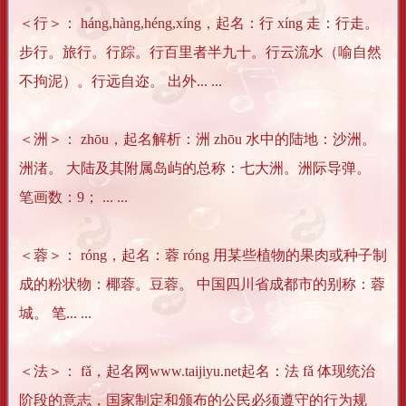
＜行＞： háng,hàng,héng,xíng，起名：行 xíng 走：行走。
步行。旅行。行踪。行百里者半九十。行云流水（喻自然
不拘泥）。行远自迩。 出外... ...
＜洲＞： zhōu，起名解析：洲 zhōu 水中的陆地：沙洲。
洲渚。 大陆及其附属岛屿的总称：七大洲。洲际导弹。
笔画数：9； ... ...
＜蓉＞： róng，起名：蓉 róng 用某些植物的果肉或种子制
成的粉状物：椰蓉。豆蓉。 中国四川省成都市的别称：蓉
城。 笔... ...
＜法＞： fǎ，起名网www.taijiyu.net起名：法 fǎ 体现统治
阶段的意志，国家制定和颁布的公民必须遵守的行为规