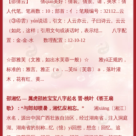
【邵倩云】 倩qiàn美好：倩装。倩景。请，央求：倩
人代笔。笔画数：10；部首：亻；笔顺编号：32112...云
（③④雲）yún说话，引文：人云亦云。子曰诗云。云云
（如此，这样；引用文句或谈话时，表示结... 八字配
置：金-金-水 数理配置：12-10-12
☆邵雅芙（文雅，如出水芙蓉一般）☆ 雅yǎ正规的，
标准的：雅言。雅正（ａ．...芙fú〔芙蓉〕ａ．落叶灌
木，花有红、黄...
邵湘忆 --- 属虎邵姓宝宝八字起名 晋·桃叶《答王扇
歌》：“与郎却喷暑，湘忆应相忘。”
湘xiāng〔湘江〕
水名，源出中国广西壮族自治区，经过湖南省，注入洞庭
湖。湖南省的别称...忆（憶）yì回想，想念：回忆。追