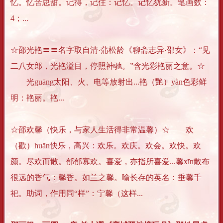
忆。忆苦思甜。记得，记住：记忆。记忆犹新。笔画数：
4；...
☆邵光艳〓〓名字取自清·蒲松龄《聊斋志异·邵女》：“见
二八女郎，光艳溢目，停照神驰。”含光彩艳丽之意。☆
光guāng太阳、火、电等放射出...艳（艷）yàn色彩鲜
明：艳丽。艳...
☆邵欢馨（快乐，与家人生活得非常温馨）☆ 欢
（歡）huān快乐，高兴：欢乐。欢庆。欢会。欢快。欢
颜。尽欢而散。郁郁寡欢。喜爱，亦指所喜爱...馨xīn散布
很远的香气：馨香。如兰之馨。喻长存的英名：垂馨千
祀。助词，作用同“样”：宁馨（这样...