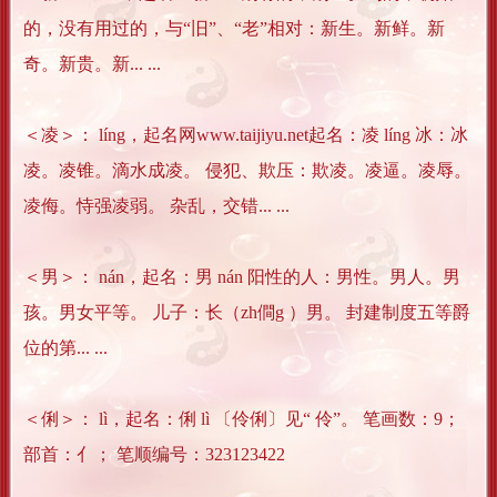
的，没有用过的，与“旧”、“老”相对：新生。新鲜。新
奇。新贵。新... ...
＜凌＞： líng，起名网www.taijiyu.net起名：凌 líng 冰：冰
凌。凌锥。滴水成凌。 侵犯、欺压：欺凌。凌逼。凌辱。
凌侮。恃强凌弱。 杂乱，交错... ...
＜男＞： nán，起名：男 nán 阳性的人：男性。男人。男
孩。男女平等。 儿子：长（zh僴g ）男。 封建制度五等爵
位的第... ...
＜俐＞： lì，起名：俐 lì 〔伶俐〕见“ 伶”。 笔画数：9；
部首：亻； 笔顺编号：323123422