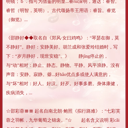
明镜；ｂ．指可为借鉴的明显...睿ruì深明，通达：睿智。
睿哲（明智，英明）。古代颂扬帝王用语：睿旨。睿览
（御览）...
《邵静好◆◆取名自《郑风·女曰鸡鸣》：“琴瑟在御，莫
不静好”。静好：安静美好。胡兰成和张爱玲结婚时，写
下：“岁月静好，现世安稳”。》 静jìng停止的，
与“动”相对：静止。静态。静物。平静。风平浪静。没有
声音：安静。寂静。僻...好hǎo优点多或使人满意的，
与“坏”相对：好人。好汉。好歹。好事多磨。身体康健，
疾病消失，...
☆邵彩蓉〓〓 起名自南北朝·鲍照《拟行路难》：“七彩芙
蓉之羽帐，九华葡萄之锦衾。”☆ 起名含义说明 彩cǎi