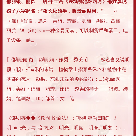
邵丽银、丽圆 --- 唐·羊士谔《裹城驿池塘玩月》邵姓属虎
孩子八字起名：“夜长秋始半，圆景丽银河。”
丽
（麗）lì好看，漂亮：美丽。秀丽。明丽。绚丽。富丽。
丽质...银（銀）yín一种金属元素，可以制货币和器皿、电
子设备、感...
〖邵颖娟( 颖：聪颖 娟：娟秀，秀美 )〗 起名含义说明
颖（穎）yǐng禾的末端，植物学上指某些禾本科植物小穗
基部的苞片：颖果。东西末端的尖锐部分：...娟juān秀
丽，美好：娟丽。娟秀。娟娟（秀美的样子）。娟媚。婵
娟。笔画数：10；部首：女；笔...
《邵明睿◆◆《逸周书·谥法》：“聪明睿哲曰献”。》
明míng亮，与“暗”相对：明亮。明媚。明净。明鉴（ａ．