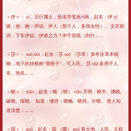
＜伊＞： yī，五行属土，姓名学笔画 6画，起名：伊 yī
彼，他，她：伊说。伊人（那个人，多指女性）。 文言助
词：下车伊始。伊谁之力？伊于胡底（到什... ...
＜莎＞： suō,shā，起名：莎 suō 〔莎草〕多年生草本植
物，地下的块根称“香附子”，可入药。 莎 shā 多用于人
名、地名... ...
＜晓＞： xiǎo，起名：晓 （曉） xiǎo 天明：晓市。拂晓。
破晓。报晓。 知道，懂得：晓畅。晓得。分晓。 使人知
道清楚：... ...
＜国＞： guó，起名：国 （國） guó 有土地、人民、主权