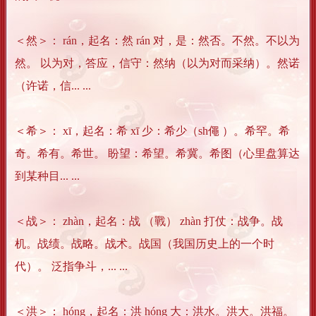
＜然＞： rán，起名：然 rán 对，是：然否。不然。不以为
然。 以为对，答应，信守：然纳（以为对而采纳）。然诺
（许诺，信... ...
＜希＞： xī，起名：希 xī 少：希少（sh僶 ）。希罕。希
奇。希有。希世。 盼望：希望。希冀。希图（心里盘算达
到某种目... ...
＜战＞： zhàn，起名：战 （戰） zhàn 打仗：战争。战
机。战绩。战略。战术。战国（我国历史上的一个时
代）。 泛指争斗，... ...
＜洪＞： hóng，起名：洪 hóng 大：洪水。洪大。洪福。