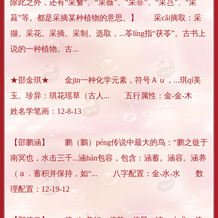
除此之外，还有“采蘩”、“采薇”、“采菲”、“采芑”、“采
菽”等。都是采摘某种植物的意思。】 采cǎi摘取：采
撷。采花。采摘。采制。选取，...苓líng指“茯苓”。古书上
说的一种植物。古...
★邵金琪★ 金jīn一种化学元素，符号Ａｕ，...琪qí美
玉。珍异：琪花瑶草（古人... 五行属性：金-金-木
姓名学笔画：12-8-13
【邵鹏涵】 鹏（鵬）péng传说中最大的鸟：“鹏之徙于
南冥也，水击三千...涵hán包容，包含：涵蓄。涵容。涵养
（ａ．蓄积并保持，如“... 八字配置：金-水-水 数
理配置：12-19-12