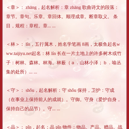
＜章＞： zhāng，起名解析：章 zhāng 歌曲诗文的段落：
章节。章句。乐章。章回体。顺理成章。断章取义。 条
目，规程：章程。章... ...
＜林＞： lín，五行属木，姓名学笔画 8画，太极鱼起名w
ww.taijiyu.net起名：林 lín 长在一片土地上的许多树木或竹
子：树林。森林。林海。林薮（ａ．山林小泽；ｂ．喻丛
集的处所）... ...
＜守＞： shǒu，起名解析：守 shǒu 保持，卫护：守成
（在事业上保持前人的成就）。守御。守身（爱护自身，
保持自己的品节）。守... ...
＜品＞： pǐn，起名：品 pǐn 物件：物品。产品。赠品。战