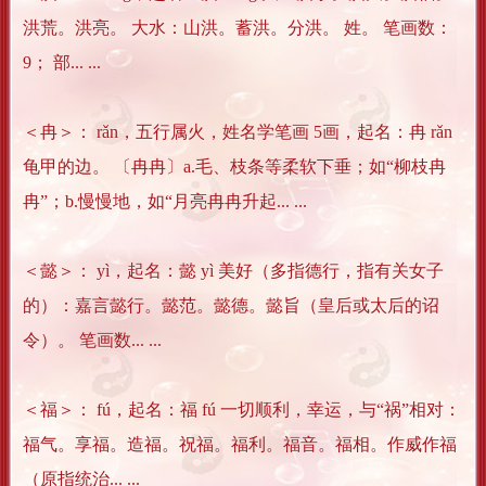
洪荒。洪亮。 大水：山洪。蓄洪。分洪。 姓。 笔画数：
9； 部... ...
＜冉＞： rǎn，五行属火，姓名学笔画 5画，起名：冉 rǎn
龟甲的边。 〔冉冉〕a.毛、枝条等柔软下垂；如“柳枝冉
冉”；b.慢慢地，如“月亮冉冉升起... ...
＜懿＞： yì，起名：懿 yì 美好（多指德行，指有关女子
的）：嘉言懿行。懿范。懿德。懿旨（皇后或太后的诏
令）。 笔画数... ...
＜福＞： fú，起名：福 fú 一切顺利，幸运，与“祸”相对：
福气。享福。造福。祝福。福利。福音。福相。作威作福
（原指统治... ...