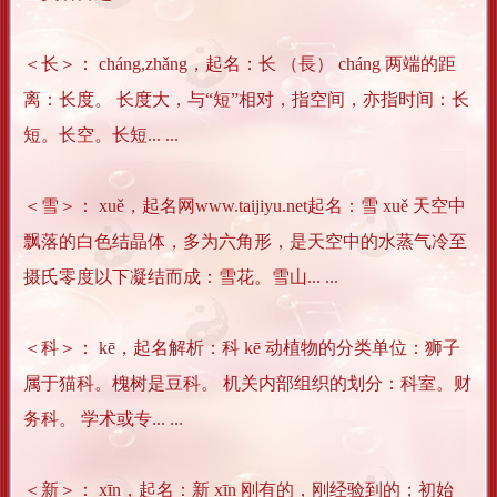
＜长＞： cháng,zhǎng，起名：长 （長） cháng 两端的距
离：长度。 长度大，与“短”相对，指空间，亦指时间：长
短。长空。长短... ...
＜雪＞： xuě，起名网www.taijiyu.net起名：雪 xuě 天空中
飘落的白色结晶体，多为六角形，是天空中的水蒸气冷至
摄氏零度以下凝结而成：雪花。雪山... ...
＜科＞： kē，起名解析：科 kē 动植物的分类单位：狮子
属于猫科。槐树是豆科。 机关内部组织的划分：科室。财
务科。 学术或专... ...
＜新＞： xīn，起名：新 xīn 刚有的，刚经验到的；初始