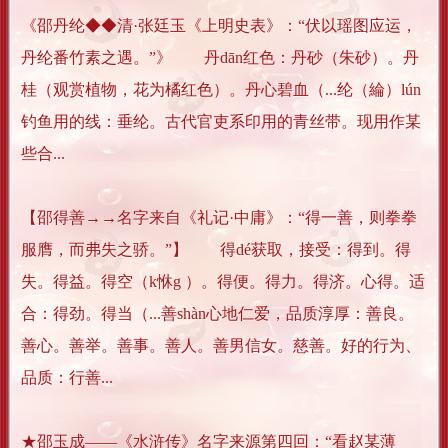
《邵丹纶◆◆清·张廷玉《上明史表》：“伏以瑶图应运，
丹纶番竹素之遇。”》 丹dān红色：丹砂（朱砂）。丹
桂（观赏植物，花为橘红色）。丹心碧血（...纶（綸）lún
钓鱼用的线：垂纶。古代官吏系印用的青丝带。现用作某
些合...
【邵得善→→名字来自《礼记·中庸》：“得一善，则拳拳
服膺，而弗失之骄。”】 得dé获取，接受：得到。得
失。得益。得空（k恘g ）。得便。得力。得济。心得。适
合：得劲。得当（...善shàn心地仁爱，品质淳厚：善良。
善心。善举。善事。善人。善男信女。慈善。好的行为、
品质：行善...
★邵玉成——《水浒传》名字来源第四回：“看赵某薄