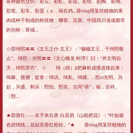
各种颜色交织：彩云。彩虹。彩霞。彩绘。彩陶。彩绸。
彩笔。彩车。彩蛋（ａ．画在鸡...蓉róng用某些植物的果
肉或种子制成的粉状物：椰蓉。豆蓉。中国四川省成都市
的别称：蓉城...
☆邵缉熙〓〓《文王之什·文王》：“穆穆文王，于缉熙敬
止”。缉熙：光明〓〓《文心雕龙·时序》曰：“并文明自
天，缉熙景祚”。☆ 缉（緝）jī把麻析成缕连接起来：
缉麻。搜捕，捉拿：缉访。缉私。缉捕。...熙xī光明。兴
起，兴盛。和乐：熙怡。熙笑。古同“禧”，福，吉祥。
〔熙...
★邵蓉红——名字来自唐·白居易《山枇杷花》：“叶如裙
色碧绡线，花似芙蓉红粉轻。”★ 蓉róng用某些植物的