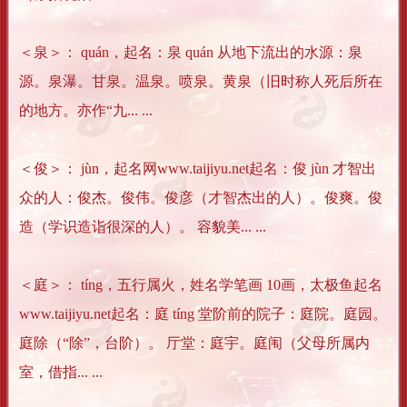
＜泉＞： quán，起名：泉 quán 从地下流出的水源：泉
源。泉瀑。甘泉。温泉。喷泉。黄泉（旧时称人死后所在
的地方。亦作“九... ...
＜俊＞： jùn，起名网www.taijiyu.net起名：俊 jùn 才智出
众的人：俊杰。俊伟。俊彦（才智杰出的人）。俊爽。俊
造（学识造诣很深的人）。 容貌美... ...
＜庭＞： tíng，五行属火，姓名学笔画 10画，太极鱼起名
www.taijiyu.net起名：庭 tíng 堂阶前的院子：庭院。庭园。
庭除（“除”，台阶）。 厅堂：庭宇。庭闱（父母所属内
室，借指... ...