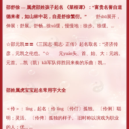
邵舒徐 --- 属虎邵姓孩子起名 《菜根谭》：“富贵名誉自道
德来者，如山林中花，自是舒徐繁衍。”
舒shū展开，
伸展：舒展。舒畅...徐xú缓，慢慢地：徐步。徐缓。...
☆邵元凯〓〓《三国志·蜀志· 正传》起名取名：“济济传
彦，元凯之伦也。”☆ 元yuán头、首、始、大：元凶。
元首。...凯（凱）kǎi军队得胜回来奏的乐曲：凯...
邵姓属虎宝宝起名常用字大全
＜伶＞： líng，起名：伶 líng 〔伶仃〕孤独。 〔伶俐〕聪
明；灵活。 〔伶俜〕孤独的样子。 旧时称以演戏为职业
的人：优... ...