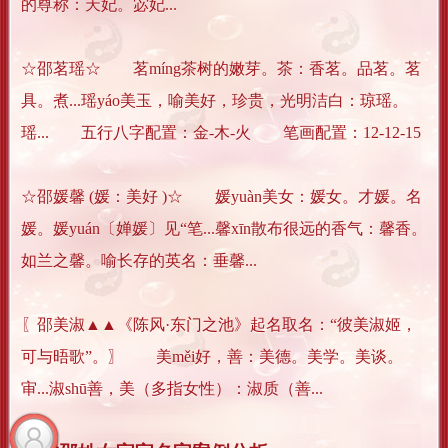
的尊称：天妃。宓妃...
☆邵茗瑶☆ 茗míng茶树的嫩芽。茶：香茗。品茗。茗
具。煮...瑶yáo美玉，喻美好，珍贵，光明洁白：琼瑶。
瑶... 五行八字配置：金-木-火 笔画配置：12-12-15
☆邵媛馨 (媛：美好 )☆ 媛yuàn美女：媛女。才媛。名
媛。媛yuán〔婵媛〕见“笔...馨xīn散布很远的香气：馨香。
如兰之馨。喻长存的英名：垂馨...
〖邵美淑▲▲《陈风·东门之池》起名取名：“彼美淑姬，
可与晤歌”。〗 美měi好，善：美德。美学。美谈。
审...淑shū善，美（多指女性）：淑质（善...