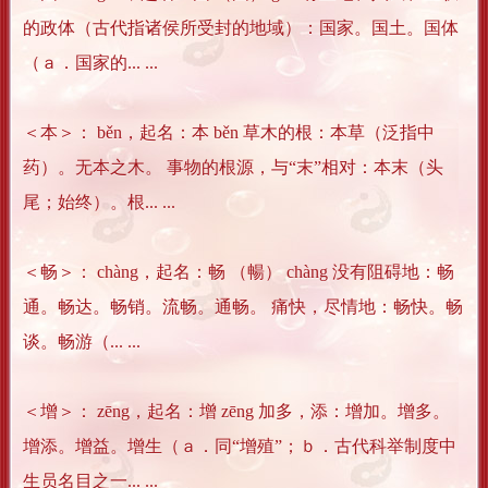
的政体（古代指诸侯所受封的地域）：国家。国土。国体
（ａ．国家的... ...
＜本＞： běn，起名：本 běn 草木的根：本草（泛指中
药）。无本之木。 事物的根源，与“末”相对：本末（头
尾；始终）。根... ...
＜畅＞： chàng，起名：畅 （暢） chàng 没有阻碍地：畅
通。畅达。畅销。流畅。通畅。 痛快，尽情地：畅快。畅
谈。畅游（... ...
＜增＞： zēng，起名：增 zēng 加多，添：增加。增多。
增添。增益。增生（ａ．同“增殖”；ｂ．古代科举制度中
生员名目之一... ...