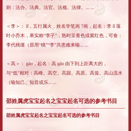
则：法办。法典。法官。法规。法律。... ...
＜李＞： lǐ，五行属火，姓名学笔画 7画，起名：李 lǐ 落
叶小乔木，果实称“李子”，熟时呈黄色或紫红色，可食：
李代桃僵（原用“桃”“李”共患难来喻... ...
＜高＞： gāo，起名：高 gāo 由下到上距离大的，
与“低”相对：高峰。高空。高踞。高原。高耸。高山流水
（喻知己、知音或乐... ...
邵姓属虎宝宝起名之宝宝起名可选的参考书目
邵姓属虎宝宝起名之宝宝起名可选的参考书目