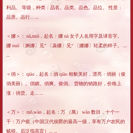
利品。 等级，种类：品名。品类。品色。品位。 性质：
品质。品行... ...
＜娜＞： nà,nuó，起名：娜 nà 女子人名用字及译音字。
娜 nuó 〔婀娜〕见“ 〔袅娜〕见“ 〔娜娜〕轻柔的样子。 ...
...
＜俏＞： qiào，起名：俏 qiào 相貌美好，漂亮：俏丽（俊
俏美丽）。俏媚。俏爽。俊俏。 货物的销路好，价格上
涨：俏货。走... ...
＜万＞： mǒ,wàn，起名：万 （萬） wàn 数目，十个一
千：万户侯（中国汉代侯爵的最高一级，享有万户农民的
赋税。后泛指高官）... ...