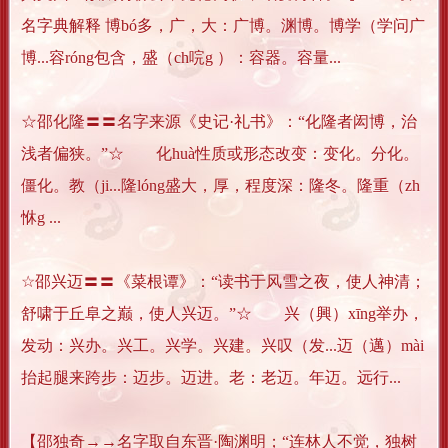
名字典解释 博bó多，广，大：广博。渊博。博学（学问广
博...容róng包含，盛（ch唍g ）：容器。容量...
☆邵化隆〓〓名字来源《史记·礼书》：“化隆者闳博，治
浅者偏狭。”☆ 化huà性质或形态改变：变化。分化。
僵化。教（ji...隆lóng盛大，厚，程度深：隆冬。隆重（zh
恘g ...
☆邵兴迈〓〓《菜根谭》：“读书于风雪之夜，使人神清；
舒啸于丘阜之巅，使人兴迈。”☆ 兴（興）xīng举办，
发动：兴办。兴工。兴学。兴建。兴叹（发...迈（邁）mài
抬起腿来跨步：迈步。迈进。老：老迈。年迈。远行...
【邵独奇→→名字取自东晋·陶渊明；“连林人不觉，独树