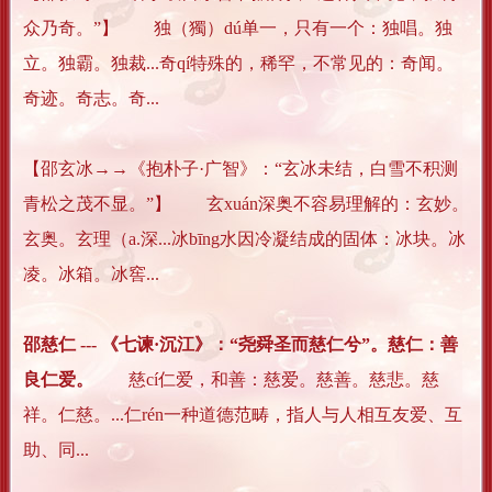
众乃奇。”】 独（獨）dú单一，只有一个：独唱。独
立。独霸。独裁...奇qí特殊的，稀罕，不常见的：奇闻。
奇迹。奇志。奇...
【邵玄冰→→《抱朴子·广智》：“玄冰未结，白雪不积测
青松之茂不显。”】 玄xuán深奥不容易理解的：玄妙。
玄奥。玄理（a.深...冰bīng水因冷凝结成的固体：冰块。冰
凌。冰箱。冰窖...
邵慈仁 --- 《七谏·沉江》：“尧舜圣而慈仁兮”。慈仁：善
良仁爱。
慈cí仁爱，和善：慈爱。慈善。慈悲。慈
祥。仁慈。...仁rén一种道德范畴，指人与人相互友爱、互
助、同...