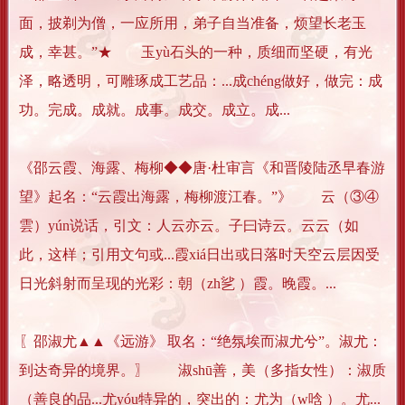
面，披剃为僧，一应所用，弟子自当准备，烦望长老玉
成，幸甚。”★ 玉yù石头的一种，质细而坚硬，有光
泽，略透明，可雕琢成工艺品：...成chéng做好，做完：成
功。完成。成就。成事。成交。成立。成...
《邵云霞、海露、梅柳◆◆唐·杜审言《和晋陵陆丞早春游
望》起名：“云霞出海露，梅柳渡江春。”》 云（③④
雲）yún说话，引文：人云亦云。子曰诗云。云云（如
此，这样；引用文句或...霞xiá日出或日落时天空云层因受
日光斜射而呈现的光彩：朝（zh乷 ）霞。晚霞。...
〖邵淑尤▲▲《远游》 取名：“绝氛埃而淑尤兮”。淑尤：
到达奇异的境界。〗 淑shū善，美（多指女性）：淑质
（善良的品...尤yóu特异的，突出的：尤为（w唅 ）。尤...