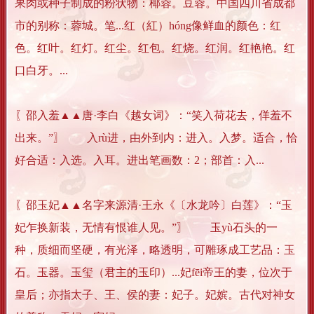
果肉或种子制成的粉状物：椰蓉。豆蓉。中国四川省成都
市的别称：蓉城。笔...红（紅）hóng像鲜血的颜色：红
色。红叶。红灯。红尘。红包。红烧。红润。红艳艳。红
口白牙。...
〖邵入羞▲▲唐·李白《越女词》：“笑入荷花去，佯羞不
出来。”〗 入rù进，由外到内：进入。入梦。适合，恰
好合适：入选。入耳。进出笔画数：2；部首：入...
〖邵玉妃▲▲名字来源清·王永《〔水龙吟〕白莲》：“玉
妃乍换新装，无情有恨谁人见。”〗 玉yù石头的一
种，质细而坚硬，有光泽，略透明，可雕琢成工艺品：玉
石。玉器。玉玺（君主的玉印）...妃fēi帝王的妻，位次于
皇后；亦指太子、王、侯的妻：妃子。妃嫔。古代对神女