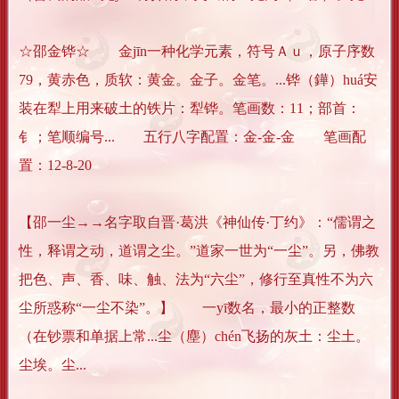
☆邵金铧☆ 金jīn一种化学元素，符号Ａｕ，原子序数
79，黄赤色，质软：黄金。金子。金笔。...铧（鏵）huá安
装在犁上用来破土的铁片：犁铧。笔画数：11；部首：
钅；笔顺编号... 五行八字配置：金-金-金 笔画配
置：12-8-20
【邵一尘→→名字取自晋·葛洪《神仙传·丁约》：“儒谓之
性，释谓之动，道谓之尘。”道家一世为“一尘”。另，佛教
把色、声、香、味、触、法为“六尘”，修行至真性不为六
尘所惑称“一尘不染”。】 一yī数名，最小的正整数
（在钞票和单据上常...尘（塵）chén飞扬的灰土：尘土。
尘埃。尘...