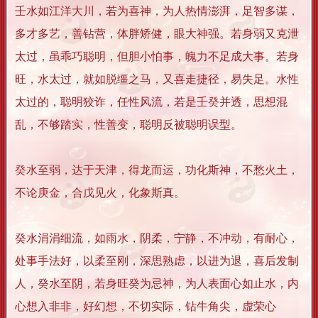
壬水如江洋大川，若为喜神，为人热情澎湃，足智多谋，
多才多艺，善钻营，体胖矫健，眼大神强。若身弱又克泄
太过，虽乖巧聪明，但胆小怕事，魄力不足成大事。若身
旺，水太过，就如脱缰之马，又喜走捷径，易失足。水性
太过的，聪明狡诈，任性风流，若是壬癸并透，思想混
乱，不够踏实，性善变，聪明反被聪明误型。
癸水至弱，达于天津，得龙而运，功化斯神，不愁火土，
不论庚金，合戊见火，化象斯真。
癸水涓涓细流，如雨水，阴柔，宁静，不冲动，有耐心，
处事手法好，以柔至刚，深思熟虑，以进为退，喜后发制
人，癸水至阴，若身旺癸为忌神，为人表面心如止水，内
心想入非非，好幻想，不切实际，钻牛角尖，虚荣心