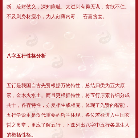
断，疏财仗义，深知廉耻。太过则有勇无谋，贪欲不仁。
不及则身材瘦小，为人刻薄内毒， 吝啬贪婪。
八字五行性格分析
五行是我国自古先贤根据万物特性，总结归类为五大原
素，金木火水土。而且更根据特性，将五行原素各细分成
共十，各存特性，亦复相生或相克，体现了先贤的智能，
五行学说更是汉代重要的哲学体现，各位若欲进入中国玄
哲之奥堂，更应了解五行，下兹列出八字中五行各属生人
的概括性格。