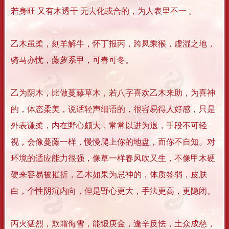
若身旺 又有木透干 无去化或合的，为人表里不一 。
乙木虽柔，刻羊解牛，怀丁报丙，跨凤乘猴，虚湿之地，
骑马亦忧，藤萝系甲，可春可冬。
乙为阴木，比做蔓藤草木，若八字喜欢乙木来助，为喜神
的，体态柔美，说话轻声细语的，很容易得人好感，只是
外表谦柔，内在野心颇大，常常以进为退，手段不可轻
视，会像蔓藤一样，慢慢爬上你的地盘，而你不自知。对
环境的适应能力很强，像草一样春风吹又生，不像甲木硬
硬来容易被摧折，乙木如果为忌神的，体质签弱，皮肤
白，个性阴沉内向，但是野心更大，手法更高，更隐闭。
丙火猛烈，欺霜侮雪，能锻庚金，逢辛反怯，土众成慈，