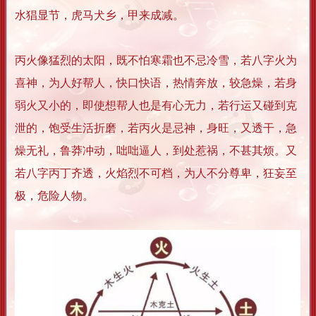
水猖显节，虎马犬乡，甲来成减。
丙火像猛烈的太阳，既不怕寒霜也不忌冷雪，若八字火为
喜神，为人好帮人，快口快语，热情奔放，较急燥，若身
弱火又小的，即使想帮人也是有心无力，若行运又碰到克
泄的，饱受生活折磨，若丙火是忌神，身旺，又透干，急
燥无礼，鲁莽冲动，咄咄逼人，到处惹祸，不甚其烦。又
若八字丙丁齐透，火焰烈不可档，为人不分尊卑，狂妄至
极，危险人物。