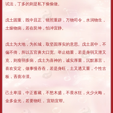
试法，丁多的则是私下偷偷做。
戊土固重，既中且正，镜照重辟，万物司令，水润物生，
土燥物病，若在艮坤，怕冲宜静。
戊土为大地，为长城，取坚固厚实的意思。戊土居中，不
偏不倚，所以五官鼻大口宽。举止稳重，若是身弱又泄又
克，则瘦弱多病，戊土为喜神的，诚实厚重，沉默寡言，
喜欢安定，做事慢吞吞，若是身旺，土又透又重，个性古
板，吝啬冷漠。
己土卑湿，中正蓄藏，不愁木盛，不畏水狂，火少火晦，
金多金光，若要物旺， 宜助宜帮。