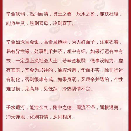
辛金软弱，温润而清，畏土之叠，乐水之盈，能扶社稷，
能救生灵，热则喜母，冷则喜丁。
辛金如珠宝金银，高贵且艳丽，为人好面子，注重衣着，
易有异性缘，处事刚柔并济，粗中有细。如果行运有生有
扶，一定是上流社会人士，若辛金根弱，做事没魄力，虚
有其表，辛金为忌神的，油腔滑调，华而不实，除非行运
有制化，否则很难有成。如果身弱，又庚辛并透的，个性
难捉摸，见高拜，见低踩，冷热阴情不定。
壬水通河，能泄金气，刚中之德，周流不滞，通根透癸，
冲天奔地，化则有情，从则相济。