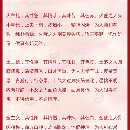
火主礼，其性急，其情恭，其味苦，其色赤。火盛之人头
小脚长，上尖下阔，浓眉小耳，精神闪烁，为人谦和恭
敬，纯朴急躁。火衰之人则黄瘦尖楞，语言妄诞，诡诈妒
毒，做事有始无终。
土主信，其性重，其情厚，其味甘，其色黄。土盛之人圆
腰阔鼻，眉清目秀，口才声重。为人忠孝至诚，度量宽
厚，言必行，行必果。土气太过则头脑僵化，愚拙不明，
内向好静。不及之人面色忧滞，面扁鼻低，为人狠毒乖
戾，不讲信用，不通情理。
金主义，其性刚，其情烈，其味辣，其色白。金盛之人骨
肉相称，面方白净，眉高眼深，体健神清。为人刚毅果