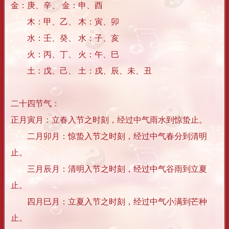
金：庚、辛、 金：申、酉
木：甲、乙、 木：寅、卯
水：壬、癸、 水：子、亥
火：丙、丁、 火：午、巳
土：戊、己、 土：戌、辰、未、丑
二十四节气：
正月寅月：立春入节之时刻，经过中气雨水到惊蛰止。
二月卯月：惊蛰入节之时刻，经过中气春分到清明
止。
三月辰月：清明入节之时刻，经过中气谷雨到立夏
止。
四月巳月：立夏入节之时刻，经过中气小满到芒种
止。