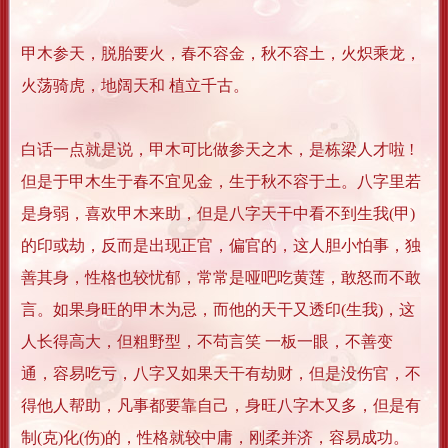
甲木参天，脱胎要火，春不容金，秋不容土，火炽乘龙，
火荡骑虎，地阔天和 植立千古。
白话一点就是说，甲木可比做参天之木，是栋梁人才啦 !
但是于甲木生于春不宜见金，生于秋不容于土。八字里若
是身弱，喜欢甲木来助，但是八字天干中看不到生我(甲)
的印或劫，反而是出现正官，偏官的，这人胆小怕事，独
善其身，性格也较忧郁，常常是哑吧吃黄莲，敢怒而不敢
言。如果身旺的甲木为忌，而他的天干又透印(生我)，这
人长得高大，但粗野型，不苟言笑 一板一眼，不善变
通，容易吃亏，八字又如果天干有劫财，但是没伤官，不
得他人帮助，凡事都要靠自己，身旺八字木又多，但是有
制(克)化(伤)的，性格就较中庸，刚柔并济，容易成功。