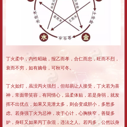
丁火柔中，内性昭融，报乙而孝，合仁而忠，旺而不烈，
衰而不穷，如有嫡母，可秋可冬。
丁火如灯，虽没丙火强烈，但却易让人接受，丁火若为喜
神，常面带笑容，有同情心，温柔体贴，若是身弱，就发
挥不出优点，如果又克泄太多，则会变成胆小，多愁多
虑。若身强丁火为忌神，攻于心计，心胸狭窄，善疑多
妒，身旺又如果丙丁杂混，违法之人。若丙多，公然以身