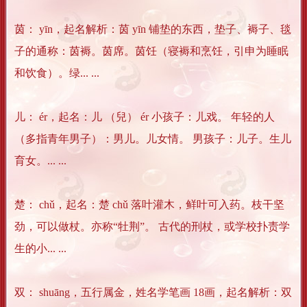
茵： yīn，起名解析：茵 yīn 铺垫的东西，垫子、褥子、毯
子的通称：茵褥。茵席。茵饪（寝褥和烹饪，引申为睡眠
和饮食）。绿... ...
儿： ér，起名：儿 （兒） ér 小孩子：儿戏。 年轻的人
（多指青年男子）：男儿。儿女情。 男孩子：儿子。生儿
育女。... ...
楚： chǔ，起名：楚 chǔ 落叶灌木，鲜叶可入药。枝干坚
劲，可以做杖。亦称“牡荆”。 古代的刑杖，或学校扑责学
生的小... ...
双： shuāng，五行属金，姓名学笔画 18画，起名解析：双