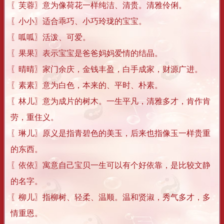
〖芙蓉〗意为像荷花一样纯洁、清贵。清雅伶俐。
〖小小〗适合乖巧、小巧玲珑的宝宝。
〖呱呱〗活泼、可爱。
〖果果〗表示宝宝是爸爸妈妈爱情的结晶。
〖晴晴〗家门余庆，金钱丰盈，白手成家，财源广进。
〖素素〗意为白色，本来的、平时、朴素。
〖林儿〗意为成片的树木。一生平凡，清雅多才，肯作肯
劳，重住义。
〖琳儿〗原义是指青碧色的美玉，后来也指像玉一样贵重
的东西。
〖依依〗寓意自己宝贝一生可以有个好依靠，是比较文静
的名字。
〖柳儿〗指柳树、轻柔、温顺。温和贤淑，秀气多才，多
情重恩。