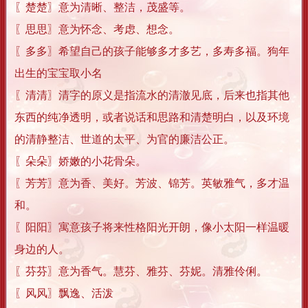
〖楚楚〗意为清晰、整洁，茂盛等。
〖思思〗意为怀念、考虑、想念。
〖多多〗希望自己的孩子能够多才多艺，多寿多福。狗年
出生的宝宝取小名
〖清清〗清字的原义是指流水的清澈见底，后来也指其他
东西的纯净透明，或者说话和思路和清楚明白，以及环境
的清静整洁、世道的太平、为官的廉洁公正。
〖朵朵〗娇嫩的小花骨朵。
〖芳芳〗意为香、美好。芳波、锦芳。英敏雅气，多才温
和。
〖阳阳〗寓意孩子将来性格阳光开朗，像小太阳一样温暖
身边的人。
〖芬芬〗意为香气。慧芬、雅芬、芬妮。清雅伶俐。
〖风风〗飘逸、活泼