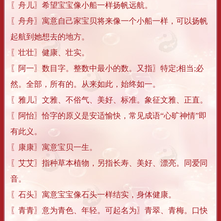
〖舟儿〗希望宝宝像小船一样扬帆远航。
〖舟舟〗寓意自己家宝贝将来像一个小船一样，可以扬帆
起航到她想去的地方。
〖壮壮〗健康、壮实。
〖阿一〗数目字。整数中最小的数。又指〗特定;相当;必
然。全部，所有的。从来如此，始终如一。
〖雅儿〗文雅、不俗气、美好、标准。象征文雅、正直。
〖阿怡〗恰字的原义是安适愉快，常见成语“心旷神情”即
有此义。
〖康康〗寓意宝贝一生。
〖艾艾〗指种草本植物，另指长寿、美好、漂亮。同爱同
音。
〖石头〗寓意宝宝像石头一样结实，身体健康。
〖青青〗意为青色、年轻。可起名为〗青翠、青梅。口快