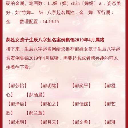
硬的金属。笔画数：1...婵（嬋）chán〔婵娟〕ａ．姿态美
好，如“竹婵... 钰 - 八字起名属性：金 婵 - 五行属：
金 数理配置：14-13-15
郝姓女孩子生辰八字起名案例集锦2019年4月属猪
接下来，生辰八字起名网给您推荐郝姓女孩子生辰八字起
名案例集锦2019年4月属猪，需要起名或者感兴趣的可以
接着往下看。
【郝莎怡】 【郝玥铭】 【郝奕平】 【郝凝
心】 【郝涵晨】
【郝泽语】 【郝柏之】 【郝佳媛】 【郝艺
歆】 【郝兰蕙】
【郝永明】 【郝月云】 【郝文希】 【郝琳