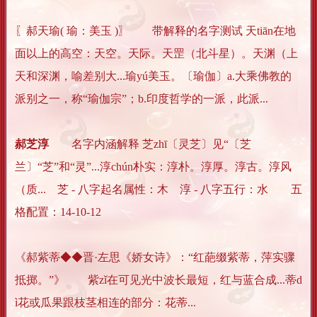
〖郝天瑜( 瑜：美玉 )〗 带解释的名字测试 天tiān在地
面以上的高空：天空。天际。天罡（北斗星）。天渊（上
天和深渊，喻差别大...瑜yú美玉。〔瑜伽〕a.大乘佛教的
派别之一，称“瑜伽宗”；b.印度哲学的一派，此派...
郝芝淳
名字内涵解释 芝zhī〔灵芝〕见“〔芝
兰〕“芝”和“灵”...淳chún朴实：淳朴。淳厚。淳古。淳风
（质... 芝 - 八字起名属性：木 淳 - 八字五行：水 五
格配置：14-10-12
《郝紫蒂◆◆晋·左思《娇女诗》：“红葩缀紫蒂，萍实骤
抵掷。”》 紫zǐ在可见光中波长最短，红与蓝合成...蒂d
ì花或瓜果跟枝茎相连的部分：花蒂...