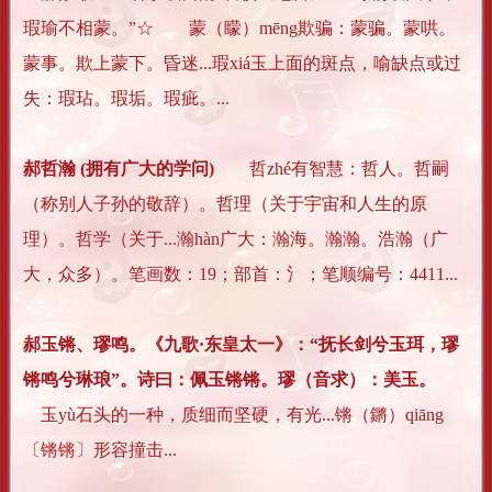
瑕瑜不相蒙。”☆ 蒙（矇）mēng欺骗：蒙骗。蒙哄。
蒙事。欺上蒙下。昏迷...瑕xiá玉上面的斑点，喻缺点或过
失：瑕玷。瑕垢。瑕疵。...
郝哲瀚 (拥有广大的学问)
哲zhé有智慧：哲人。哲嗣
（称别人子孙的敬辞）。哲理（关于宇宙和人生的原
理）。哲学（关于...瀚hàn广大：瀚海。瀚瀚。浩瀚（广
大，众多）。笔画数：19；部首：氵；笔顺编号：4411...
郝玉锵、璆鸣。《九歌·东皇太一》：“抚长剑兮玉珥，璆
锵鸣兮琳琅”。诗曰：佩玉锵锵。璆（音求）：美玉。
玉yù石头的一种，质细而坚硬，有光...锵（鏘）qiāng
〔锵锵〕形容撞击...