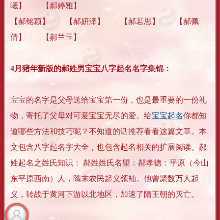
曦】 【郝婷雅】
【郝铭颖】 【郝妍泽】 【郝若思】 【郝佩
倩】 【郝兰玉】
4月猪年新版的郝姓男宝宝八字起名名字集锦：
宝宝的名字是父母送给宝宝第一份，也是最重要的一份礼
物，寄托了父母对可爱宝宝无尽的爱。给
宝宝起名
你都知
道哪些方法和技巧呢？不知道的话推荐看看这篇文章。本
文包含八字起名字大全，也包含起名相关的扩展阅读。郝
姓起名之姓氏知识： 郝姓姓氏名望：郝孝德：平原（今山
东平原西南）人，隋末农民起义领袖。他曾聚数万人起
义，转战于黄河下游以北地区，加速了隋王朝的灭亡。