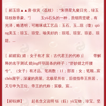
〖郝玉琼▲▲唐·徐寅《荔枝》：“朱弹星丸粲日光，绿玉
琼枝散香豪。”〗 玉yù石头的一种，质细而坚硬，有
光泽，略透明，可雕琢成工艺品：玉石。玉...琼（瓊）qió
ng美玉：琼玉。琼莹。喻美好的：琼瑶。琼室。琼姿。琼
筵。...
〖郝婧宸( 婧：女子有才 宸：古代君王的代称 )〗 带解
释的名字测试 婧jìng纤弱苗条的样子：“舒妙婧之纤腰
兮”。（女子）有才品。笔画数：11；部首：女；笔顺...宸
chén屋宇，深邃的房屋。北极星所在，后借指帝王所居，
又引申为王位、帝王的代称：宸极。宸...
【郝钰婵】 起名含义说明 钰（鈺）yù宝物，珍宝。坚