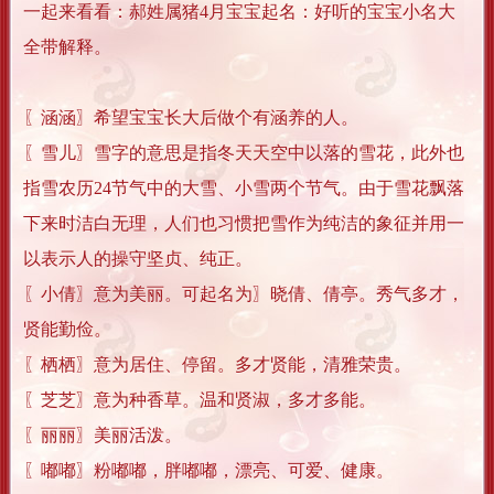
一起来看看：郝姓属猪4月宝宝起名：好听的宝宝小名大
全带解释。
〖涵涵〗希望宝宝长大后做个有涵养的人。
〖雪儿〗雪字的意思是指冬天天空中以落的雪花，此外也
指雪农历24节气中的大雪、小雪两个节气。由于雪花飘落
下来时洁白无理，人们也习惯把雪作为纯洁的象征并用一
以表示人的操守坚贞、纯正。
〖小倩〗意为美丽。可起名为〗晓倩、倩亭。秀气多才，
贤能勤俭。
〖栖栖〗意为居住、停留。多才贤能，清雅荣贵。
〖芝芝〗意为种香草。温和贤淑，多才多能。
〖丽丽〗美丽活泼。
〖嘟嘟〗粉嘟嘟，胖嘟嘟，漂亮、可爱、健康。