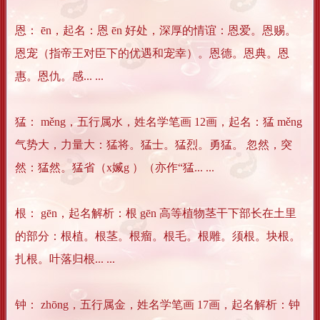
恩： ēn，起名：恩 ēn 好处，深厚的情谊：恩爱。恩赐。
恩宠（指帝王对臣下的优遇和宠幸）。恩德。恩典。恩
惠。恩仇。感... ...
猛： měng，五行属水，姓名学笔画 12画，起名：猛 měng
气势大，力量大：猛将。猛士。猛烈。勇猛。 忽然，突
然：猛然。猛省（x媙g ）（亦作“猛... ...
根： gēn，起名解析：根 gēn 高等植物茎干下部长在土里
的部分：根植。根茎。根瘤。根毛。根雕。须根。块根。
扎根。叶落归根... ...
钟： zhōng，五行属金，姓名学笔画 17画，起名解析：钟