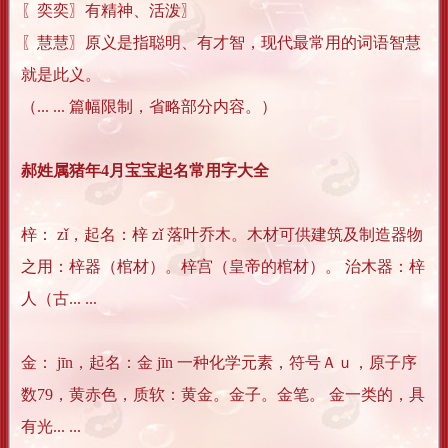
〖奕奕〗有精神、活泼〗
〖慧慧〗原义是指聪明、有才智，现代最常用的词语智慧
就是此义。
（... ... 篇幅限制，省略部分内容。）
郝姓属猪年4月宝宝起名常用字大全
梓： zǐ，起名：梓 zǐ 落叶乔木。木材可供建筑及制造器物
之用：梓器（棺材）。梓宫（皇帝的棺材）。 治木器：梓
人（古... ...
金： jīn，起名：金 jīn 一种化学元素，符号Ａｕ，原子序
数79，黄赤色，质软：黄金。金子。金笔。 金一类的，具
有光... ...