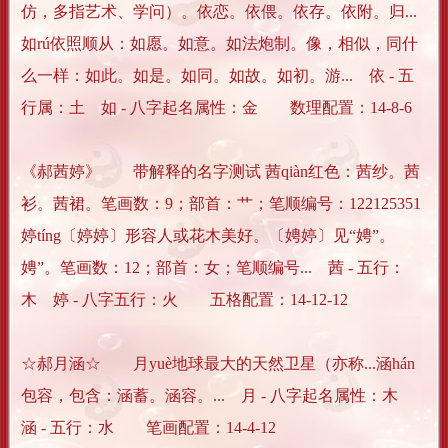
仿，多指艺术、学问）。依恋。依偎。依存。依附。归...
如rú依照顺从：如愿。如意。如法炮制。像，相似，同什
么一样：如此。如是。如同。如故。如初。游... 依 - 五
行属：土 如 - 八字起名属性：金 数理配置：14-8-6
《郝茜婷》 带解释的名字测试 茜qiàn红色：茜纱。茜
衫。茜裙。笔画数：9；部首：艹；笔顺编号：122125351
婷tíng〔婷婷〕形容人或花木美好。〔娉婷〕见“娉”。
娉”。笔画数：12；部首：女；笔顺编号... 茜 - 五行：
木 婷 - 八字五行：火 五格配置：14-12-12
☆郝月涵☆ 月yuè地球最大的天然卫星（亦称...涵hán
包容，包含：涵蓄。涵容。... 月 - 八字起名属性：木
涵 - 五行：水 笔画配置：14-4-12