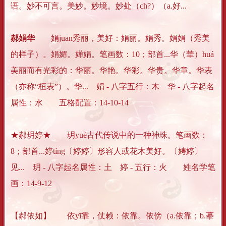
语。妙不可言。美妙。妙境。妙处（ch?）（a.好...
郝娟华
娟juān秀丽，美好：娟丽。娟秀。娟娟（秀美
的样子）。娟媚。婵娟。笔画数：10；部首...华（華）huá
美丽而有光彩的：华丽。华艳。华彩。华贵。华章。华表
（亦称“桓表”）。华... 娟 - 八字五行：木 华 - 八字起名
属性：水 五格配置：14-10-14
★郝玥婷★ 玥yuè古代传说中的一种神珠。笔画数：
8；部首...婷tíng〔婷婷〕形容人或花木美好。〔娉婷〕
见... 玥 - 八字起名属性：土 婷 - 五行：火 姓名学笔
画：14-9-12
【郝依如】 依yī靠，仗赖：依靠。依傍（a.依靠；b.摹