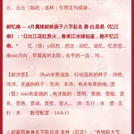
云。云云（如此，这样；引用文句或谈...
郝忆南 --- 4月属猪郝姓孩子八字起名 唐·白居易《忆江
南》：“日出江花红胜火，春来江水绿如蓝，能不忆江
南。”
忆（憶）yì回想，想念：回忆。追忆。忆苦思...
南nán方向，早晨面对太阳，右手的一边，与...
【郝沛贤】 沛pèi水势湍急，行动迅疾的样子：沛然。
沛沛。充盛的样子：充沛。丰沛。有水有草的地...贤
（賢）xián有道德的，有才能的：贤明。贤德。贤能。贤
良。贤惠。贤淑。贤哲。贤人... 沛 - 五行：水 贤 - 五
行：木 数理配置：14-8-15
☆郝蒙瑕〓〓名字取自清·袁枚《厄言》：“奇物取大节，