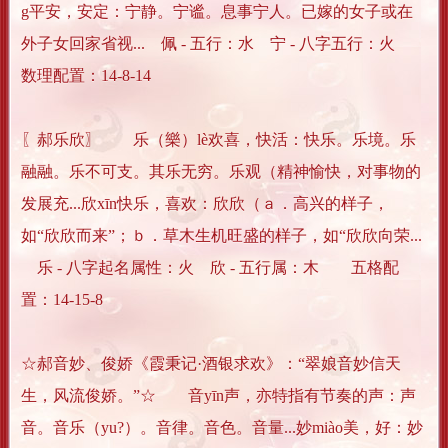
g平安，安定：宁静。宁谧。息事宁人。已嫁的女子或在
外子女回家省视... 佩 - 五行：水 宁 - 八字五行：火
数理配置：14-8-14
〖郝乐欣〗 乐（樂）lè欢喜，快活：快乐。乐境。乐
融融。乐不可支。其乐无穷。乐观（精神愉快，对事物的
发展充...欣xīn快乐，喜欢：欣欣（ａ．高兴的样子，
如“欣欣而来”；ｂ．草木生机旺盛的样子，如“欣欣向荣...
乐 - 八字起名属性：火 欣 - 五行属：木 五格配
置：14-15-8
☆郝音妙、俊娇《霞秉记·酒银求欢》：“翠娘音妙信天
生，风流俊娇。”☆ 音yīn声，亦特指有节奏的声：声
音。音乐（yu?）。音律。音色。音量...妙miào美，好：妙