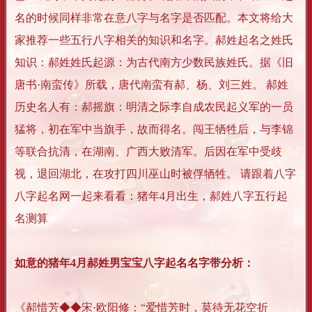
名的时候同样非常在意八字与名字是否匹配。本文将给大
家推荐一些五行八字相关的知识和名字。郝姓起名之姓氏
知识：郝姓姓氏起源：为古代南方少数民族姓氏。据《旧
唐书·南蛮传》所载，唐代南蛮有郝、杨、刘三姓。 郝姓
历史名人有：郝摇旗：明清之际李自成农民起义军的一员
猛将，初在军中当旗手，故而得名。闯王牺牲后，与李锦
等联合抗清，在湖南、广西大败清军。后因在军中受歧
视，退回湖北，在攻打四川巫山时被俘牺牲。 请跟着八字
八字起名网一起来看看：猪年4月出生，郝姓八字五行起
名测算
如意的猪年4月郝姓男宝宝八字起名名字带分析：
《郝惜芳◆◆宋·欧阳修：“爱惜芳时，莫待无花空折