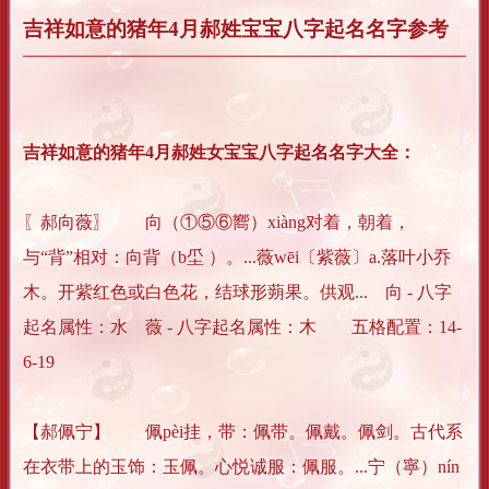
吉祥如意的猪年4月郝姓宝宝八字起名名字参考
吉祥如意的猪年4月郝姓女宝宝八字起名名字大全：
〖郝向薇〗 向（①⑤⑥嚮）xiàng对着，朝着，
与“背”相对：向背（b坕 ）。...薇wēi〔紫薇〕a.落叶小乔
木。开紫红色或白色花，结球形蒴果。供观... 向 - 八字
起名属性：水 薇 - 八字起名属性：木 五格配置：14-
6-19
【郝佩宁】 佩pèi挂，带：佩带。佩戴。佩剑。古代系
在衣带上的玉饰：玉佩。心悦诚服：佩服。...宁（寧）nín