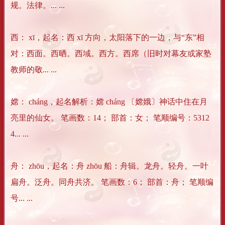
规。法律。... ...
西： xī，起名：西 xī 方向，太阳落下的一边，与“东”相
对：西面。西晒。西域。西方。西席（旧时对幕友或家塾
教师的敬... ...
嫦： cháng，起名解析：嫦 cháng 〔嫦娥〕神话中住在月
亮里的仙女。 笔画数：14； 部首：女； 笔顺编号：5312
4... ...
舟： zhōu，起名：舟 zhōu 船：舟辑。龙舟。轻舟。一叶
扁舟。泛舟。同舟共济。 笔画数：6； 部首：舟； 笔顺编
号... ...