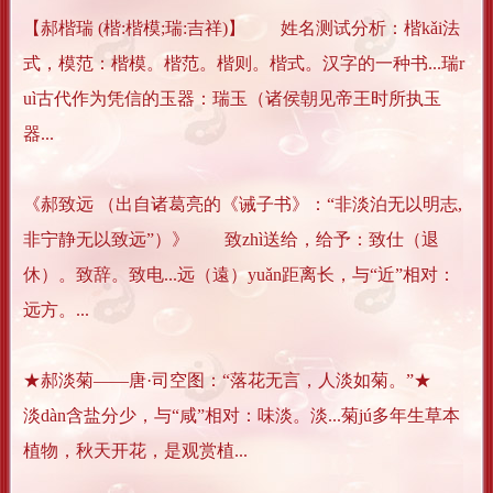
【郝楷瑞 (楷:楷模;瑞:吉祥)】 姓名测试分析：楷kǎi法
式，模范：楷模。楷范。楷则。楷式。汉字的一种书...瑞r
uì古代作为凭信的玉器：瑞玉（诸侯朝见帝王时所执玉
器...
《郝致远 （出自诸葛亮的《诫子书》：“非淡泊无以明志,
非宁静无以致远”）》 致zhì送给，给予：致仕（退
休）。致辞。致电...远（遠）yuǎn距离长，与“近”相对：
远方。...
★郝淡菊——唐·司空图：“落花无言，人淡如菊。”★
淡dàn含盐分少，与“咸”相对：味淡。淡...菊jú多年生草本
植物，秋天开花，是观赏植...