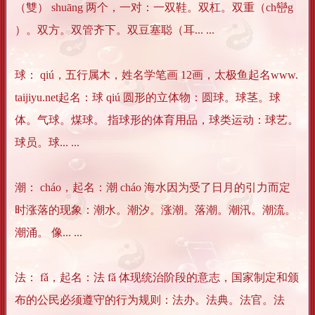
（雙） shuāng 两个，一对：一双鞋。双杠。双重（ch巒g
）。双方。双管齐下。双豆塞聪（耳... ...
球： qiú，五行属木，姓名学笔画 12画，太极鱼起名www.
taijiyu.net起名：球 qiú 圆形的立体物：圆球。球茎。球
体。气球。煤球。 指球形的体育用品，球类运动：球艺。
球员。球... ...
潮： cháo，起名：潮 cháo 海水因为受了日月的引力而定
时涨落的现象：潮水。潮汐。涨潮。落潮。潮汛。潮流。
潮涌。 像... ...
法： fǎ，起名：法 fǎ 体现统治阶段的意志，国家制定和颁
布的公民必须遵守的行为规则：法办。法典。法官。法