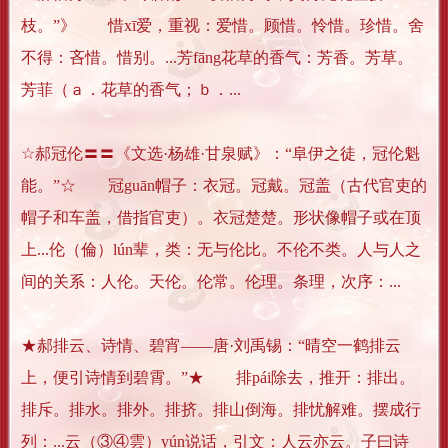
枝。”》 惜xī爱，重视：爱惜。顾惜。怜惜。珍惜。舍
不得：吝惜。惜别。...芳fāng花草的香气：芳香。芳草。
芳菲（ａ．花草的香气；ｂ．...
☆郝冠伦〓〓《文选·杨雄·甘泉赋》：“阜伊之徒，冠伦魁
能。”☆ 冠guān帽子：衣冠。冠戴。冠盖（古代官吏的
帽子和车盖，借指官吏）。衣冠楚楚。形状像帽子或在顶
上...伦（倫）lún辈，类：无与伦比。不伦不类。人与人之
间的关系：人伦。天伦。伦常。伦理。条理，次序：...
★郝排云、诗情、碧宵——唐·刘禹锡：“晴空一鹤排云
上，便引诗情到碧霄。”★ 排pái除去，推开：排出。
排斥。排水。排外。排挤。排山倒海。排忧解难。摆成行
列：...云（③④雲）yún说话，引文：人云亦云。子曰诗