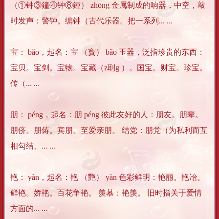
（①钟③鐘④钟⑧鍾） zhōng 金属制成的响器，中空，敲
时发声：警钟。编钟（古代乐器。把一系列... ...
宝： bǎo，起名：宝 （寳） bǎo 玉器，泛指珍贵的东西：
宝贝。宝剑。宝物。宝藏（z刵g ）。国宝。财宝。珍宝。
传（... ...
朋： péng，起名：朋 péng 彼此友好的人：朋友。朋辈。
朋侪。朋俦。宾朋。至爱亲朋。 结党：朋党（为私利而互
相勾结、... ...
艳： yàn，起名：艳 （艷） yàn 色彩鲜明：艳丽。艳冶。
鲜艳。娇艳。百花争艳。 羡慕：艳羡。 旧时指关于爱情
方面的... ...