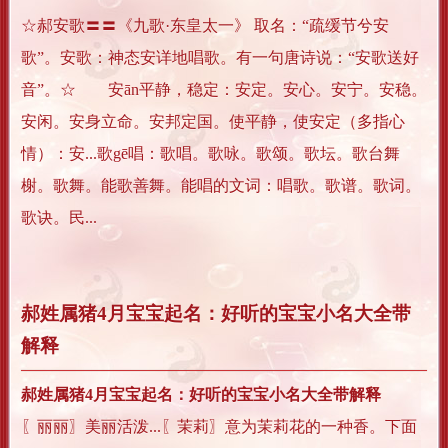
☆郝安歌〓〓《九歌·东皇太一》 取名：“疏缓节兮安
歌”。安歌：神态安详地唱歌。有一句唐诗说：“安歌送好
音”。☆ 安ān平静，稳定：安定。安心。安宁。安稳。
安闲。安身立命。安邦定国。使平静，使安定（多指心
情）：安...歌gē唱：歌唱。歌咏。歌颂。歌坛。歌台舞
榭。歌舞。能歌善舞。能唱的文词：唱歌。歌谱。歌词。
歌诀。民...
郝姓属猪4月宝宝起名：好听的宝宝小名大全带
解释
郝姓属猪4月宝宝起名：好听的宝宝小名大全带解释
〖丽丽〗美丽活泼...〖茉莉〗意为茉莉花的一种香。下面