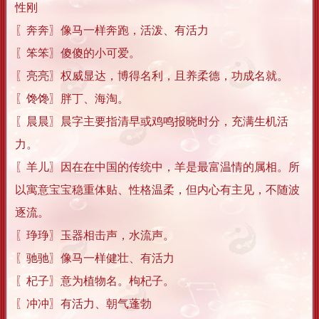
性刚
〖奔奔〗像马一样奔跑，活泼、有活力
〖笨笨〗傻傻的小可爱。
〖亮亮〗权威显达，博得名利，且养柔德，功成名就。
〖馋馋〗胖丁、海淘。
〖晨晨〗晨字主要指清早或鸡鸣报晓时分，充满生机活
力。
〖羊儿〗因在在中国的传统中，羊是最富温情的属相。所
以寓意宝宝稳重体贴、性格温柔，但内心有主见，不随波
逐流。
〖琤琤〗玉器相击声，水流声。
〖驰驰〗像马一样健壮、有活力
〖杞子〗意为植物名。枸杞子。
〖冲冲〗有活力、朝气蓬勃