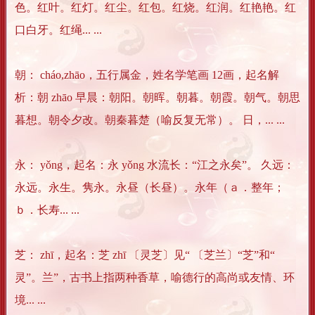
色。红叶。红灯。红尘。红包。红烧。红润。红艳艳。红
口白牙。红绳... ...
朝： cháo,zhāo，五行属金，姓名学笔画 12画，起名解
析：朝 zhāo 早晨：朝阳。朝晖。朝暮。朝霞。朝气。朝思
暮想。朝令夕改。朝秦暮楚（喻反复无常）。 日，... ...
永： yǒng，起名：永 yǒng 水流长：“江之永矣”。 久远：
永远。永生。隽永。永昼（长昼）。永年（ａ．整年；
ｂ．长寿... ...
芝： zhī，起名：芝 zhī 〔灵芝〕见“ 〔芝兰〕“芝”和“
灵”。兰”，古书上指两种香草，喻德行的高尚或友情、环
境... ...