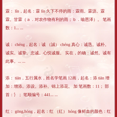
霖： lín，起名：霖 lín 久下不停的雨：霖雨。霖沥。霖
霖。甘霖（ａ．对农作物有利的雨；ｂ．喻恩泽）。 笔画
数：1... ...
诚： chéng，起名：诚 （誠） chéng 真心：诚恳。诚朴。
诚实。诚挚。忠诚。心悦诚服。 实在，的确：诚然。诚有
此事。... ...
添： tiān，五行属水，姓名学笔画 12画，起名：添 tiān 增
加：增添。添设。添补。锦上添花。 加 笔画数：11； 部
首：氵； 笔顺编号：441... ...
红： gōng,hóng，起名：红 （紅） hóng 像鲜血的颜色：红