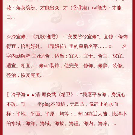
花：落英缤纷。才能出众...才（③④纔）cái能力：才能。
口...
☆冷宜修。《九歌·湘君》：“美要眇兮宜修”。宜修：修饰
得宜，恰到好处。《甄嬛传》里的皇后名字……☆ 名
字内涵解释 宜yí适合，适当：宜人。宜于。合宜。权宜。
适宜。相宜。...修xiū装饰，使完美：修饰。修辞。装修。
整治，恢复完美...
〖冷平海▲▲清·顾炎武《精卫》：“我愿平东海，身沉心
不改。”〗 平píng不倾斜，无凹凸，像静止的水面一
样：平地。平面。平原。均等：...海hǎi靠近大陆，比洋小
的水域：海洋。海域。海拔。海疆。海内。海岸。...