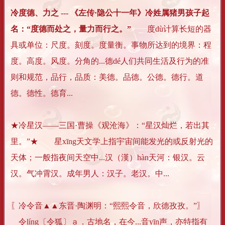
冷度德、力之 --- 《左传·隐公十一年》冷姓属猪男孩子起
名：“度德而处之，量力而行之。”
度dù计算长短的器
具或单位：尺度。刻度。度量衡。事物所达到的境界：程
度。高度。风度。分角的...德dé人们共同生活及行为的准
则和规范，品行，品质：美德。品德。公德。德行。道
德。德性。德育...
★冷星汉——三国·曹操《观沧海》：“星汉灿烂，若出其
里。”★ 星xīng天文学上指宇宙间能发光的或反射光的
天体；一般指夜间天空中...汉（漢）hàn天河：银汉。云
汉。气冲霄汉。成年男人：汉子。老汉。中...
〖冷令音▲▲东晋·陶渊明：“熙熙令音，欣德孜孜。”〗
令líng〔令狐〕ａ．古地名，在今...音yīn声，亦特指有