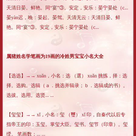
天清日晏。鲜艳。同“宴”③。安定，安乐：晏宁晏处（c...
晏yàn迟，晚：晏起。晏驾。天清无云：天清日晏。鲜
艳。同“宴”③。安定，安乐：晏宁晏处（c...
属猪姓名学笔画为19画的冷姓男宝宝小名大全
【选选】→→ xuǎn，小名：选 （選） xuǎn 挑拣，择：选
择。选购。选辑（ａ．挑选并辑录；ｂ．选辑成的书）。
选拔。选用。选贤... ...
【玺玺】→→ xǐ，小名：玺 （璽） xǐ 印，自秦代以后专
指帝王的印：玉玺。掌玺大臣。玺书。玺节（印章）。玺
绶。 笔画数：... ...