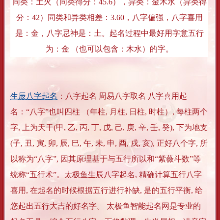
同类：
土火
（同类得分：45.6），异类：
金木水
（异类得
分：42）同类和异类相差：3.60，
八字偏强
，八字喜用
是：
金
，八字忌神是：
土
。起名过程中最好用字意五行
为：
金
（也可以包含：木水）的字。
生辰八字起名
：八字起名 周易八字取名 八字喜用起
名：“八字”也叫四柱 （年柱, 月柱, 日柱, 时柱）, 每柱两个
字, 上为天干(甲, 乙, 丙, 丁, 戊, 己, 庚, 辛, 壬, 癸), 下为地支
(子, 丑, 寅, 卯, 辰, 巳, 午, 未, 申, 酉, 戌, 亥), 正好八个字, 所
以称为“八字”, 因其原理基于与五行所以和“紫薇斗数”等
统称“五行术”。太极鱼生辰八字起名, 精确计算五行八字
喜用, 在起名的时候根据五行进行补缺, 是的五行平衡, 给
您起出五行大吉的好名字。 太极鱼智能起名网是专业的