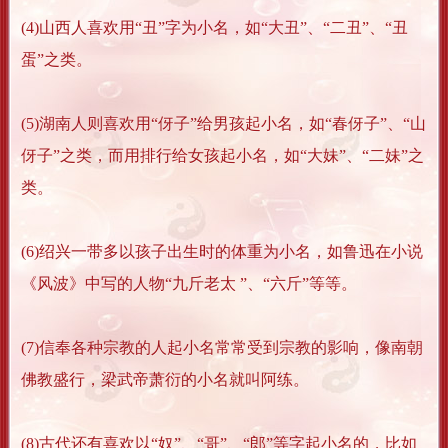
(4)山西人喜欢用“丑”字为小名，如“大丑”、“二丑”、“丑
蛋”之类。
(5)湖南人则喜欢用“伢子”给男孩起小名，如“春伢子”、“山
伢子”之类，而用排行给女孩起小名，如“大妹”、“二妹”之
类。
(6)绍兴一带多以孩子出生时的体重为小名，如鲁迅在小说
《风波》中写的人物“九斤老太 ”、“六斤”等等。
(7)信奉各种宗教的人起小名常常受到宗教的影响，像南朝
佛教盛行，梁武帝萧衍的小名就叫阿练。
(8)古代还有喜欢以“奴”、“哥”、“郎”等字起小名的，比如