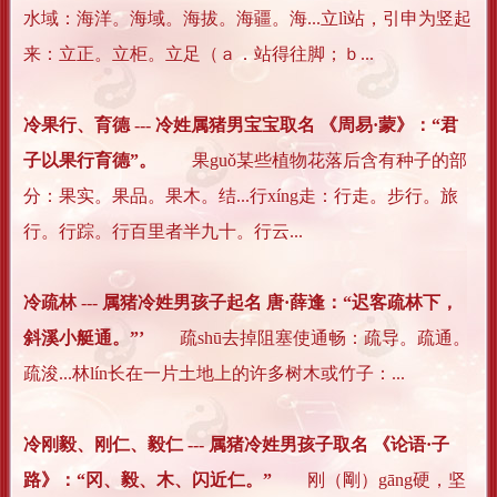
水域：海洋。海域。海拔。海疆。海...立lì站，引申为竖起
来：立正。立柜。立足（ａ．站得往脚；ｂ...
冷果行、育德 --- 冷姓属猪男宝宝取名 《周易·蒙》：“君
子以果行育德”。
果guǒ某些植物花落后含有种子的部
分：果实。果品。果木。结...行xíng走：行走。步行。旅
行。行踪。行百里者半九十。行云...
冷疏林 --- 属猪冷姓男孩子起名 唐·薛逢：“迟客疏林下，
斜溪小艇通。”’
疏shū去掉阻塞使通畅：疏导。疏通。
疏浚...林lín长在一片土地上的许多树木或竹子：...
冷刚毅、刚仁、毅仁 --- 属猪冷姓男孩子取名 《论语·子
路》：“冈、毅、木、闪近仁。”
刚（剛）gāng硬，坚