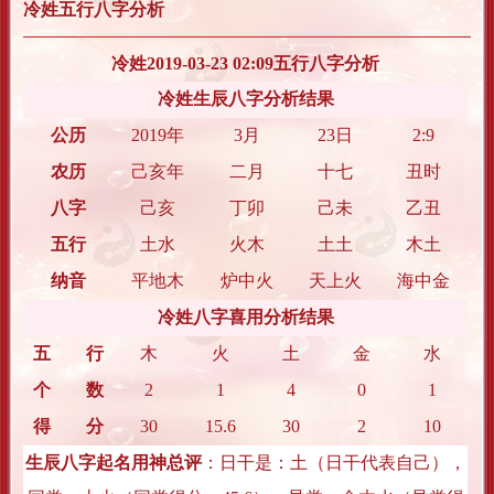
冷姓五行八字分析
冷姓2019-03-23 02:09五行八字分析
冷姓生辰八字分析结果
公历
2019年
3月
23日
2:9
农历
己亥年
二月
十七
丑时
八字
己亥
丁卯
己未
乙丑
五行
土水
火木
土土
木土
纳音
平地木
炉中火
天上火
海中金
冷姓八字喜用分析结果
五 行
木
火
土
金
水
个 数
2
1
4
0
1
得 分
30
15.6
30
2
10
生辰八字起名用神总评
：日干是：
土
（日干代表自己），