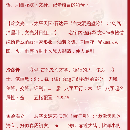
锦。刺画花纹：文身。记录语言的符号：...
【冷文光→→太平天国·石达开《白龙洞题壁吟》：“剑气
冲星斗，文光射日虹。”】 名字内涵解释 文wén事物错
综所造成的纹理或形象：灿若文锦。刺画花...光guāng太
阳、火、电等放射出来耀人眼睛，使人感到...
冷彦锋
彦yàn古代指有才学、德行的人：俊彦。彦
士。笔画数：9；...锋（鋒）fēng刀剑锐利的部分：刀锋。
剑锋。交锋。锋利。... 彦 - 八字五行：木 锋 - 八字起名
属性：金 五格配置：7-9-15
★冷海立——名字来源宋·吴琚《南江月》：“忽觉天风吹
海立，好似春霆初发。”★ 海hǎi靠近大陆，比洋小的