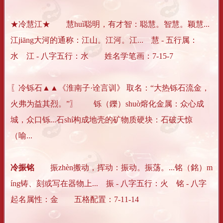
★冷慧江★ 慧huì聪明，有才智：聪慧。智慧。颖慧...
江jiāng大河的通称：江山。江河。江... 慧 - 五行属：
水 江 - 八字五行：水 姓名学笔画：7-15-7
〖冷铄石▲▲《淮南子·诠言训》 取名：“大热铄石流金，
火弗为益其烈。”〗 铄（鑠）shuò熔化金属：众心成
城，众口铄...石shí构成地壳的矿物质硬块：石破天惊
（喻...
冷振铭
振zhèn搬动，挥动：振动。振荡。...铭（銘）m
íng铸、刻或写在器物上... 振 - 八字五行：火 铭 - 八字
起名属性：金 五格配置：7-11-14