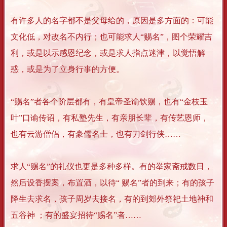
有许多人的名字都不是父母给的，原因是多方面的：可能
文化低，对改名不内行；也可能求人“赐名”，图个荣耀吉
利，或是以示感恩纪念，或是求人指点迷津，以觉悟解
惑，或是为了立身行事的方便。
“赐名”者各个阶层都有，有皇帝圣谕钦赐，也有“金枝玉
叶”口谕传诏，有私塾先生，有亲朋长辈，有传艺恩师，
也有云游僧侣，有豪儒名士，也有刀剑行侠……
求人“赐名”的礼仪也更是多种多样。有的举家斋戒数日，
然后设香摆案，布置酒，以待“ 赐名”者的到来；有的孩子
降生去求名，孩子周岁去接名，有的到郊外祭祀土地神和
五谷神 ；有的盛宴招待“赐名”者……