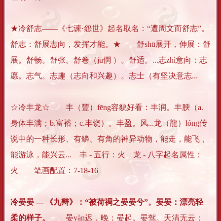
★冷舒志——《七谏·怨世》起名取名：“遭周文而舒志”。
舒志：舒展志向，发挥才能。★ 舒shū展开，伸展：舒
展。舒畅。舒张。舒卷（ju僴 ）。舒适。...志zhì意向：志
愿。志气。志趣（志向和兴趣）。志士（有坚决意志...
☆冷丰龙☆ 丰（豐）fēng容貌好看：丰润。丰腴（a.
身体丰满；b.富裕；c.丰饶）。丰盈。风...龙（龍）lóng传
说中的一种长形、有鳞、有角的神异动物，能走，能飞，
能游泳，能兴云... 丰 - 五行：火 龙 - 八字起名属性：
火 笔画配置：7-18-16
冷晏晏 --- 《九辩》：“被荷禂之晏晏兮”。晏晏：漂亮轻
柔的样子。
晏yàn迟，晚：晏起。晏驾。天清无云：