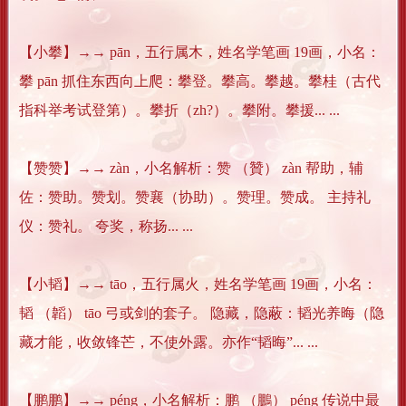
【小攀】→→ pān，五行属木，姓名学笔画 19画，小名：
攀 pān 抓住东西向上爬：攀登。攀高。攀越。攀桂（古代
指科举考试登第）。攀折（zh?）。攀附。攀援... ...
【赞赞】→→ zàn，小名解析：赞 （贊） zàn 帮助，辅
佐：赞助。赞划。赞襄（协助）。赞理。赞成。 主持礼
仪：赞礼。 夸奖，称扬... ...
【小韬】→→ tāo，五行属火，姓名学笔画 19画，小名：
韬 （韜） tāo 弓或剑的套子。 隐藏，隐蔽：韬光养晦（隐
藏才能，收敛锋芒，不使外露。亦作“韬晦”... ...
【鹏鹏】→→ péng，小名解析：鹏 （鵬） péng 传说中最