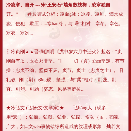
冷凌寒、自开 --- 宋·王安石“墙角数枝梅，凌寒独自
开。”
姓名测试分析：凌líng冰：冰凌。凌锥。滴水成
凌。侵犯、欺压：...寒hán冷，与“暑”相对：寒冬。寒色。
寒衣。寒冽...
〖冷贞刚▲▲晋·陶渊明《戊申岁六月中迁火》起名：“贞
刚自有质，玉石乃非坚。”〗 贞（貞）zhēn坚定，有节
操：忠贞不渝。坚贞不屈。贞节。贞士（忠贞之士）。旧
礼教...刚（剛）gāng硬，坚强，与“柔”相对：刚强。刚
直。刚烈。刚劲（姿态、风格等挺拔...
★冷弘文 (弘扬;文:文学家)★ 弘hóng大（现多
用“宏”）：弘愿。弘图。弘业。弘谋。恢弘（ａ．宽阔、
广大，如...文wén事物错综所造成的纹理或形象：灿若文