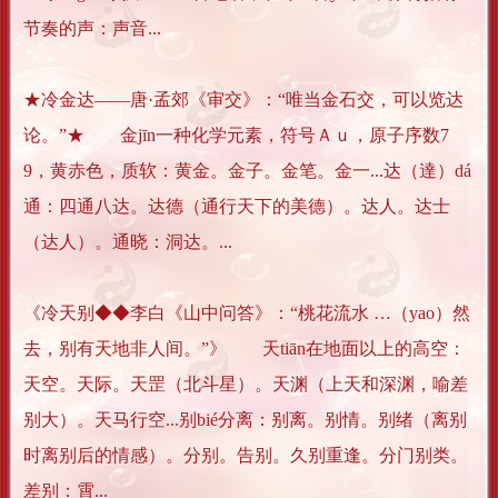
节奏的声：声音...
★冷金达——唐·孟郊《审交》：“唯当金石交，可以览达
论。”★ 金jīn一种化学元素，符号Ａｕ，原子序数7
9，黄赤色，质软：黄金。金子。金笔。金一...达（達）dá
通：四通八达。达德（通行天下的美德）。达人。达士
（达人）。通晓：洞达。...
《冷天别◆◆李白《山中问答》：“桃花流水 …（yao）然
去，别有天地非人间。”》 天tiān在地面以上的高空：
天空。天际。天罡（北斗星）。天渊（上天和深渊，喻差
别大）。天马行空...别bié分离：别离。别情。别绪（离别
时离别后的情感）。分别。告别。久别重逢。分门别类。
差别：霄...