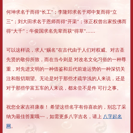
何坤求名于而得“长工”；李隆郅求名于邓中复而得“立
三”；刘大田求名于恩师而得“开渠”；张正权曾出家投佛而
得“大千”；牛俊国求名先辈而获“得草”……
可以这样说，求人“赐名”在古代由于人们对权威、对古圣
先贤的敬仰所致，而在当今则是 对改名文化习俗的一种尊
重，对先进文明的一种借鉴和后代前途运势的一种深切关
注和殷切期望。无论是对于那些才疏学浅的人来说，还是
对于那些学富五车的人来说，都未尝不是件 可行之事。
祝您全家吉祥康泰！ 希望这些名字有你喜欢的，别忘了采
纳为最佳答案哦~~，如需更多八字吉名，请上
八字起名
网
。