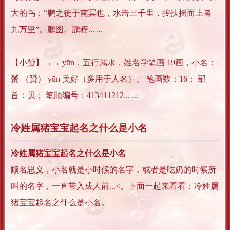
大的鸟：“鹏之徙于南冥也，水击三千里，抟扶摇而上者
九万里”。鹏图。鹏程... ...
【小赟】→→ yūn，五行属水，姓名学笔画 19画，小名：
赟 （贇） yūn 美好（多用于人名）。 笔画数：16； 部
首：贝； 笔顺编号：413411212... ...
冷姓属猪宝宝起名之什么是小名
冷姓属猪宝宝起名之什么是小名
顾名思义，小名就是小时候的名字，或者是吃奶的时候所
叫的名字，一直带入成人前...<。下面一起来看看：冷姓属
猪宝宝起名之什么是小名。