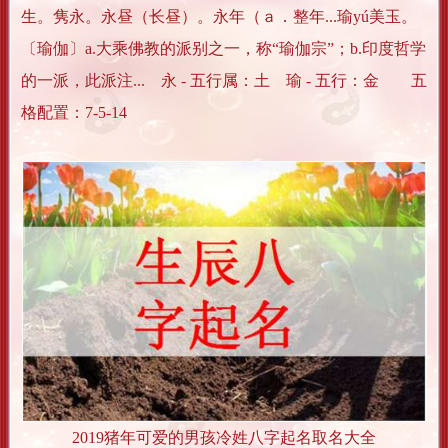
生。隽永。永昼（长昼）。永年（ａ．整年...瑜yú美玉。
〔瑜伽〕a.大乘佛教的派别之一，称“瑜伽宗”；b.印度哲学
的一派，此派注... 永 - 五行属：土 瑜 - 五行：金 五
格配置：7-5-14
2019猪年可爱的男孩冷姓八字起名取名大全