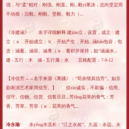
强，与“柔”相对：刚强。刚直。刚...毅yì果决，志向坚定而
不动摇：沉毅。刚毅。坚毅。毅力（...
《冷建涵》 名字详细解释 建jiàn立，设置，成立：建
立（ａ．开始成立；ｂ．开始产生，开始...涵hán包容，包
含：涵蓄。涵容。涵养（ａ．蓄积并保持，如“涵涵水...
建 - 五行：木 涵 - 五行属：水 五格配置：7-9-12
【冷信芳→→名字来源《离骚》：“苟余情其信芳”。如京
剧表演艺术家周信芳。】 信xìn诚实，不欺骗：信用。
信守。信物。信货。信誓旦旦...芳fāng花草的香气：芳
香。芳草。芳菲（ａ．花草的香气...
冷永瑜
永yǒng水流长：“江之永矣”。久远：永远。永