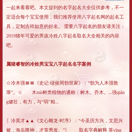
一起来看看吧。本文提到的名字起名大全仅供参考，不一
定适合每个宝宝使用，我们推荐使用八字起名网的起名工
具，定制吉祥如意的好名。 需要八字起名的朋友请关注：
2019猪年可爱的男孩冷姓八字起名取名大全相关的内容
吧。
属猪睿智的冷姓男宝宝八字起名名字案例
☆冷木强〓〓《史记·绿侯周勃世家》：“勃为人木强敦
厚”。☆ 木mù树类植物的通称：树木。乔木。...强qián
g健壮，有力，与“弱”相...
〖冷英才▲▲《文心雕龙·时序》：“今圣历方兴，文思兴
被，海岳降神，才英秀发。”〗 取名字典解释 英yīng