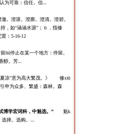
为可靠：信任。信...
澄澈。澄湛。澄廓。澄清。澄碧。
保持，如“涵涵水源”；ｂ．指修
：5-16-12
留liú停止在某一个地方：停留。
醇。芳...
夏凉”意为高大繁茂。》 修xiū
多，引申为众多、繁盛：森林。森
同试博学宏词科，中魁选。”
魁k
选择。选购。...