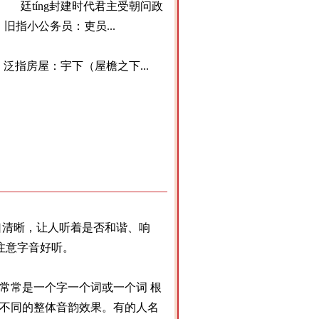
 廷tíng封建时代君主受朝问政
。旧指小公务员：吏员...
，泛指房屋：宇下（屋檐之下...
口清晰，让人听着是否和谐、响
：注意字音好听。
常常是一个字一个词或一个词 根
不同的整体音韵效果。有的人名