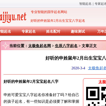
智能起名
｜
专家起
专业智能的国学起名网站
好听的申姓鼠年2月出生宝宝八字起名
智能起名
专家起名
姓名配对
趣味测试
万年
当前位置：
太极鱼起名网
>
生辰八字起名
> 文章正文
好听的申姓鼠年2月出生宝宝
2020-3-4
太极鱼起
好听的申姓鼠年2月宝宝起名八字
太极
申姓可爱宝宝八字起名你准备好了吗？给自己
的孩子起名，有一些知识是必须要了解和掌握