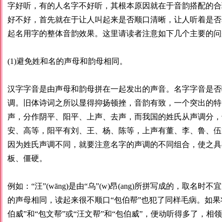
字好听，有的人名字不好听，其根本原因就在于音韵搭配的合
好不好，首先就在于让人叫起来是否顺口清晰，让人听着是否
起名用字的整体音韵效果。这里请读者注意如下几个主要的问
(1)避免姓和名的声母和韵母相同。
汉字字音是由声母和韵母拼在一起发出的声音。名字字音是否
调。旧体诗词之所以显得抑扬顿挫，音韵有致，一个突出的特
声，分作阴平、阳平、上声、去声，而我国的姓氏从声调分，
安、高等，阳平有刘、王、杨、陈等，上声有董、李、鲁、伍
因为姓氏声调不同，就要注意名字的声调的不同组合，使之具
板、僵硬。
例如：“汪”(wāng)是由“乌”(w)昂(ang)所拼写成的，取名时不宜为“
的声母相同，读起来很不顺口“包伯帮”也犯了同样毛病。如果
伯威”和“包文帮”或“汪文帮”和“包伯威”，便动听得多了，相