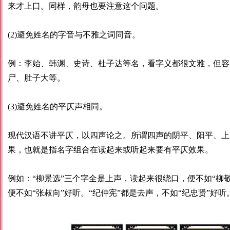
来才上口。同样，韵母也要注意这个问题。
(2)避免姓名的字音与不雅之词同音。
例：李始、韩渊、史诗、杜子达等名，看字义都很文雅，但容
尸、肚子大等。
(3)避免姓名的平仄声相同。
现代汉语不讲平仄，以四声论之。所谓四声的阴平、阳平、上
果，也就是指名字组合在读起来或听起来要有平仄效果。
例如：“柳景选”三个字全是上声，读起来很绕口，便不如“柳敬
便不如“张叔向”好听。“纪仲宪”都是去声，不如“纪忠贤”好听