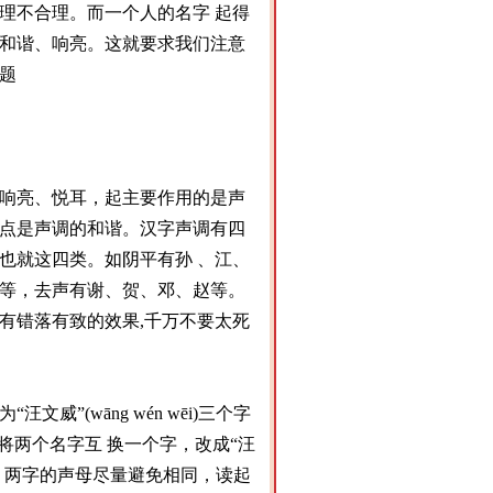
理不合理。而一个人的名字 起得
和谐、响亮。这就要求我们注意
题
响亮、悦耳，起主要作用的是声
点是声调的和谐。汉字声调有四
也就这四类。如阴平有孙 、江、
等，去声有谢、贺、邓、赵等。
有错落有致的效果,千万不要太死
汪文威”(wāng wén wēi)三个字
将两个名字互 换一个字，改成“汪
领 两字的声母尽量避免相同，读起