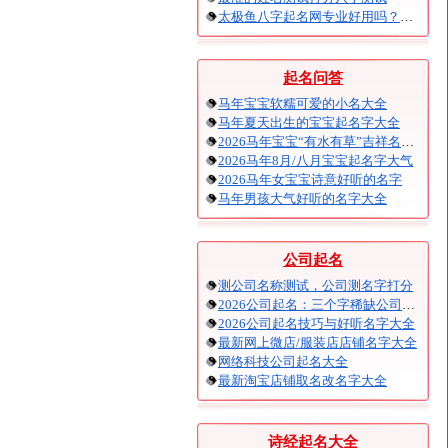
太极鱼八字起名网专业好用吗？太极鱼起名怎么样？
起名问答
马年宝宝软糯可爱的小名大全
马年夏天出生的宝宝起名字大全
2026马年宝宝“有水有草”吉祥名字大全
2026马年8月/八月宝宝起名字大气
2026马年女宝宝诗意好听的名字
马年男孩大气好听的名字大全
公司起名
测公司名称测试，公司测名字打分
2026公司起名：三个字稀缺公司名大全
2026公司起名技巧与好听名字大全
最新网上微店/服装店店铺名字大全
网络科技公司起名大全
最新淘宝店铺取名改名字大全
诗经起名大全