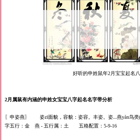
好听的申姓鼠年2月宝宝起名
2月属鼠有内涵的申姓女宝宝八字起名名字带分析
〖申姿燕〗 姿zī面貌，容貌：姿容。丰姿。姿...燕yàn鸟类的
字五行：金 燕 - 五行属：土 五格配置：5-9-16