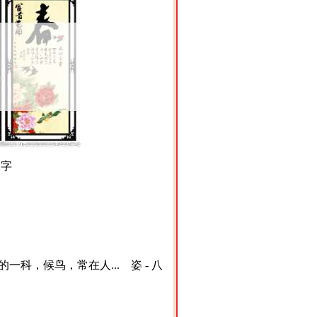
八字
一科，候鸟，常在人... 姿 - 八