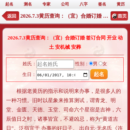
起名
测名
专家
公司
八字
签名
黄历
2026.7.3黄历查询：（宜）合婚订婚 签订合同 开业 动土 安机械 安葬
2026.7.3黄历查询：（宜）合婚订婚 签订合同 开业 动
土 安机械 安葬
姓氏：
性别：
男
女
生日：
根据老黄历的指示和说明来办事，是很多人的
一种习惯。旧时以星象来推算测试，谓青龙、明
堂、金匮、天德、玉堂、司命六个星宿是吉神，六
辰值日之时，诸事皆宜，不避凶忌，称为“黄道吉
日”。泛指宜于 办事的好日子。 出自元·无名氏《连