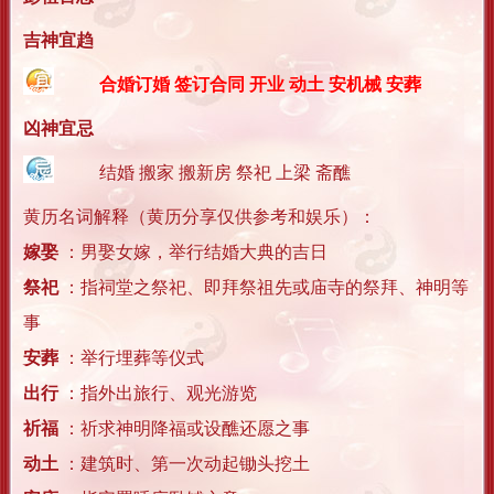
吉神宜趋
合婚订婚 签订合同 开业 动土 安机械 安葬
凶神宜忌
结婚 搬家 搬新房 祭祀 上梁 斋醮
黄历名词解释（黄历分享仅供参考和娱乐）：
嫁娶
：男娶女嫁，举行结婚大典的吉日
祭祀
：指祠堂之祭祀、即拜祭祖先或庙寺的祭拜、神明等
事
安葬
：举行埋葬等仪式
出行
：指外出旅行、观光游览
祈福
：祈求神明降福或设醮还愿之事
动土
：建筑时、第一次动起锄头挖土