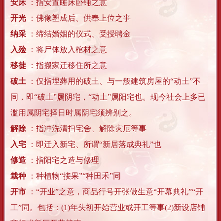
安床
：指安置睡床卧铺之意
开光
：佛像塑成后、供奉上位之事
纳采
：缔结婚姻的仪式、受授聘金
入殓
：将尸体放入棺材之意
移徙
：指搬家迁移住所之意
破土
：仅指埋葬用的破土、与一般建筑房屋的“动土”不
同，即“破土”属阴宅，“动土”属阳宅也。现今社会上多已
滥用属阴宅择日时属阴宅须辨别之。
解除
：指冲洗清扫宅舍、解除灾厄等事
入宅
：即迁入新宅、所谓“新居落成典礼”也
修造
：指阳宅之造与修理
栽种
：种植物“接果”“种田禾”同
开市
：“开业”之意，商品行号开张做生意“开幕典礼”“开
工”同。包括：(1)年头初开始营业或开工等事(2)新设店铺