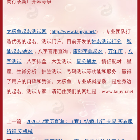
商行或新厂开幕等事
太极鱼起名测试网
（
http://www.taijiyu.net/
），专业团队打
造优秀的起名、测试门户。目前开发的
姓名测试打分
，
智
能起名/改名
，八字喜用查询，
康熙字典起名
，
万年历
，
八
字测试
，八字排盘，六爻测试，
周公解梦
，情侣配对，星
座、生肖分析，抽签测试，号码测试等功能和服务，赢得
了用户的口碑和赞誉。太极鱼，专业成就品质，是您身边
的起名、测试专家！请记住我们的网址是：www.taijiyu.net
上一篇：
2026.7.2黄历查询：（宜）结婚 出行 交易 买衣服
祈福 安机械