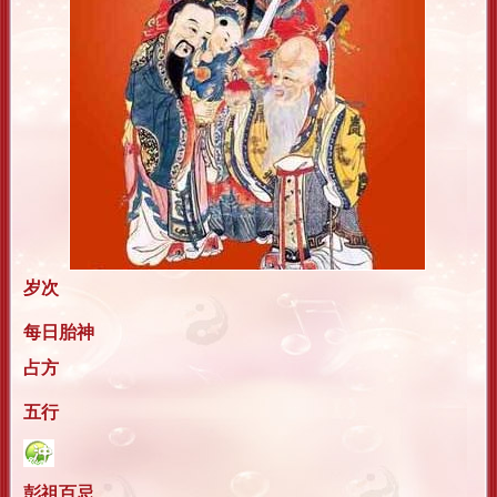
岁次
每日胎神
占方
五行
彭祖百忌