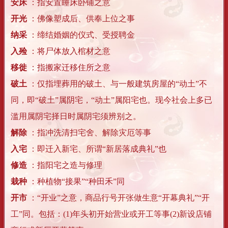
安床
：指安置睡床卧铺之意
开光
：佛像塑成后、供奉上位之事
纳采
：缔结婚姻的仪式、受授聘金
入殓
：将尸体放入棺材之意
移徙
：指搬家迁移住所之意
破土
：仅指埋葬用的破土、与一般建筑房屋的“动土”不
同，即“破土”属阴宅，“动土”属阳宅也。现今社会上多已
滥用属阴宅择日时属阴宅须辨别之。
解除
：指冲洗清扫宅舍、解除灾厄等事
入宅
：即迁入新宅、所谓“新居落成典礼”也
修造
：指阳宅之造与修理
栽种
：种植物“接果”“种田禾”同
开市
：“开业”之意，商品行号开张做生意“开幕典礼”“开
工”同。包括：(1)年头初开始营业或开工等事(2)新设店铺