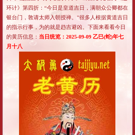
环计》第四折：“今日是皇道吉日，满朝众公卿都在
银台门，敦请太师入朝授禅。”很多人根据黄道吉日
的指示行事，为的就是趋吉避凶。下面来看看今日
的黄历信息：
当日统览：2025-09-09 乙巳(蛇)年七
月十八