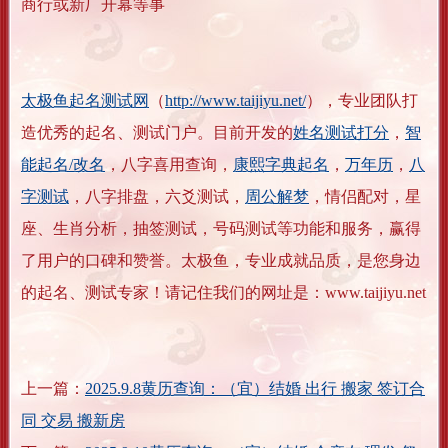
商行或新厂开幕等事
太极鱼起名测试网
（
http://www.taijiyu.net/
），专业团队打
造优秀的起名、测试门户。目前开发的
姓名测试打分
，
智
能起名/改名
，八字喜用查询，
康熙字典起名
，
万年历
，
八
字测试
，八字排盘，六爻测试，
周公解梦
，情侣配对，星
座、生肖分析，抽签测试，号码测试等功能和服务，赢得
了用户的口碑和赞誉。太极鱼，专业成就品质，是您身边
的起名、测试专家！请记住我们的网址是：www.taijiyu.net
上一篇：
2025.9.8黄历查询：（宜）结婚 出行 搬家 签订合
同 交易 搬新房