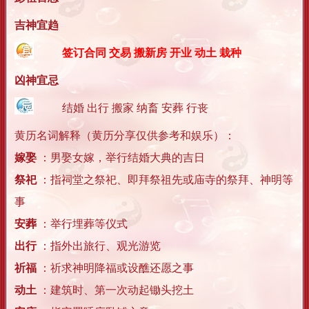
吉神宜趋
签订合同 交易 搬新房 开业 动土 栽种
凶神宜忌
结婚 出行 搬家 纳畜 安葬 行丧
黄历名词解释（黄历分享仅供参考和娱乐）：
嫁娶
：男娶女嫁，举行结婚大典的吉日
祭祀
：指祠堂之祭祀、即拜祭祖先或庙寺的祭拜、神明等
事
安葬
：举行埋葬等仪式
出行
：指外出旅行、观光游览
祈福
：祈求神明降福或设醮还愿之事
动土
：建筑时、第一次动起锄头挖土