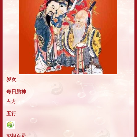
岁次
每日胎神
占方
五行
彭祖百忌