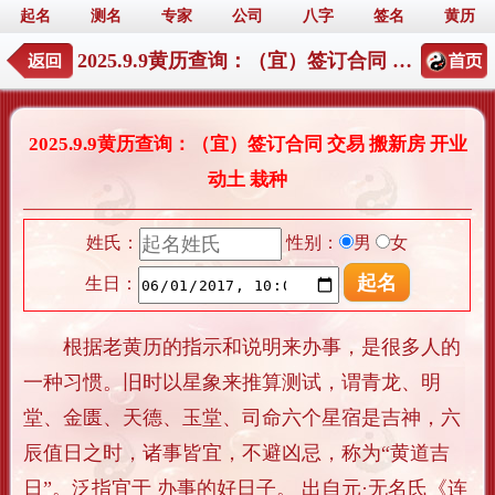
起名
测名
专家
公司
八字
签名
黄历
2025.9.9黄历查询：（宜）签订合同 交易 搬新房 开业 动土 栽种
2025.9.9黄历查询：（宜）签订合同 交易 搬新房 开业
动土 栽种
姓氏：
性别：
男
女
生日：
根据老黄历的指示和说明来办事，是很多人的
一种习惯。旧时以星象来推算测试，谓青龙、明
堂、金匮、天德、玉堂、司命六个星宿是吉神，六
辰值日之时，诸事皆宜，不避凶忌，称为“黄道吉
日”。泛指宜于 办事的好日子。 出自元·无名氏《连